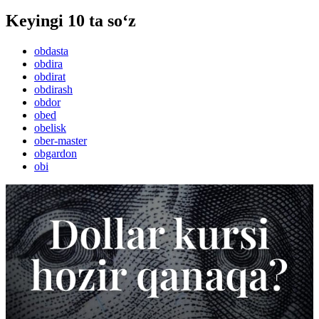
Keyingi 10 ta so‘z
obdasta
obdira
obdirat
obdirash
obdor
obed
obelisk
ober-master
obgardon
obi