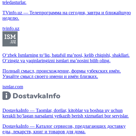
teledasturlar.
TVinfo.uz — Телепрограмма на сегодня, завтра и ближайшую
неделю.
tvinfo.uz
O‘zbek Ismlarning to‘liq, batafsil ma’nosi, kelib chiqishi, shakllari.
O‘zingiz va yaqinlaringizni ismlari ma’nosini bilib oling.
Полный смысл, происхождение, формы узбекских имён.
Узнайте смысл своего имени и имён близких.
ismlar.com
DostavkaInfo — Taomlar, dorilar, kitoblar va boshqa uy uchun
kerakli bo‘lagan narsalarni yetkazib berish xizmatlari bor servislar.
DostavkaInfo — Каталог сервисов, предлагающих доставку
еды, лекарств, книг и товаров для дома.