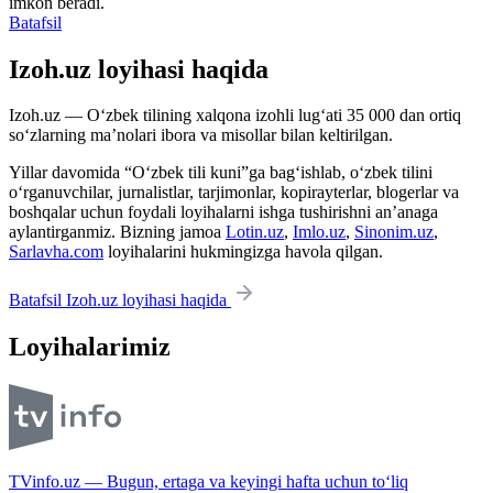
imkon beradi.
Batafsil
Izoh.uz loyihasi haqida
Izoh.uz — O‘zbek tilining xalqona izohli lug‘ati 35 000 dan ortiq
so‘zlarning ma’nolari ibora va misollar bilan keltirilgan.
Yillar davomida “O‘zbek tili kuni”ga bag‘ishlab, o‘zbek tilini
o‘rganuvchilar, jurnalistlar, tarjimonlar, kopirayterlar, blogerlar va
boshqalar uchun foydali loyihalarni ishga tushirishni an’anaga
aylantirganmiz. Bizning jamoa
Lotin.uz
,
Imlo.uz
,
Sinonim.uz
,
Sarlavha.com
loyihalarini hukmingizga havola qilgan.
Batafsil Izoh.uz loyihasi haqida
Loyihalarimiz
TVinfo.uz — Bugun, ertaga va keyingi hafta uchun to‘liq