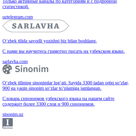
Только активные каналы по категориям и с подробной
статистикой.
uztelegram.com
O‘zbek tilida savodli yozishni biz bilan boshlang.
С нами вы научитесь грамотно писать на узбекском языке.
sarlavha.com
O‘zbek tilining sinonimlar lug‘ati. Saytda 3300 tadan ortiq so‘zlar,
900 ga yaqin sinonim so‘zlar to‘plamiga jamlangan.
Словарь синонимов узбекского языка на нашем сайте
содержит более 3300 слов и 900 синонимов.
sinonim.uz