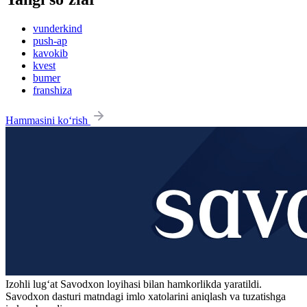
vunderkind
push-ap
kavokib
kvest
bumer
franshiza
Hammasini ko‘rish
Izohli lugʻat
Savodxon
loyihasi bilan hamkorlikda yaratildi.
Savodxon dasturi matndagi imlo xatolarini aniqlash va tuzatishga