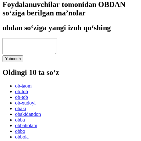
Foydalanuvchilar tomonidan OBDAN
so‘ziga berilgan ma’nolar
obdan so‘ziga yangi izoh qo‘shing
Yuborish
Oldingi 10 ta so‘z
ob-taom
ob-tob
ob-tob
ob-xudoyi
obaki
obakidandon
obba
obbaholam
obbo
obbola