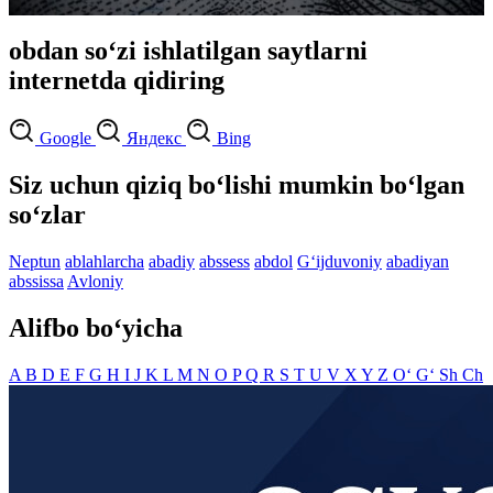
obdan so‘zi ishlatilgan saytlarni
internetda qidiring
Google
Яндекс
Bing
Siz uchun qiziq bo‘lishi mumkin bo‘lgan
so‘zlar
Neptun
ablahlarcha
abadiy
abssess
abdol
G‘ijduvoniy
abadiyan
abssissa
Avloniy
Alifbo bo‘yicha
A
B
D
E
F
G
H
I
J
K
L
M
N
O
P
Q
R
S
T
U
V
X
Y
Z
O‘
G‘
Sh
Ch