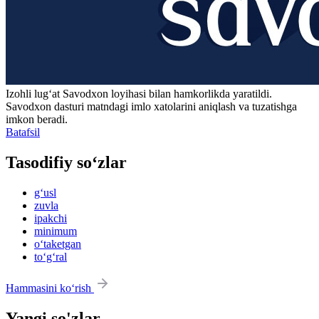
Izohli lugʻat
Savodxon
loyihasi bilan hamkorlikda yaratildi.
Savodxon dasturi matndagi imlo xatolarini aniqlash va tuzatishga
imkon beradi.
Batafsil
Tasodifiy so‘zlar
g‘usl
zuvla
ipakchi
minimum
o‘taketgan
to‘g‘ral
Hammasini ko‘rish
Yangi so'zlar