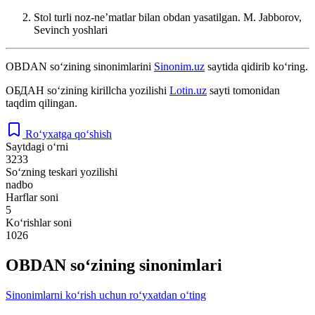
Stol turli noz-neʼmatlar bilan obdan yasatilgan.
M. Jabborov,
Sevinch yoshlari
OBDAN
so‘zining sinonimlarini
Sinonim.uz
saytida qidirib ko‘ring.
ОБДАН
so‘zining kirillcha yozilishi
Lotin.uz
sayti tomonidan
taqdim qilingan.
Ro‘yxatga qo‘shish
Saytdagi o‘rni
3233
So‘zning teskari yozilishi
nadbo
Harflar soni
5
Ko‘rishlar soni
1026
OBDAN so‘zining sinonimlari
Sinonimlarni ko‘rish uchun ro‘yxatdan o‘ting