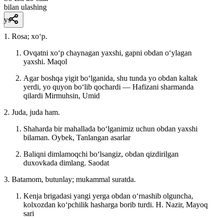
bilan ulashing
ys
1. Rosa; xoʻp.
Ovqatni xoʻp chaynagan yaxshi, gapni obdan oʻylagan
yaxshi.
Maqol
Agar boshqa yigit boʻlganida, shu tunda yo obdan kaltak
yerdi, yo quyon boʻlib qochardi — Hafizani sharmanda
qilardi
Mirmuhsin, Umid
2. Juda, juda ham.
Shaharda bir mahallada boʻlganimiz uchun obdan yaxshi
bilaman.
Oybek, Tanlangan asarlar
Baliqni dimlamoqchi boʻlsangiz, obdan qizdirilgan
duxovkada dimlang.
Saodat
3. Batamom, butunlay; mukammal suratda.
Kenja brigadasi yangi yerga obdan oʻrnashib olguncha,
kolxozdan koʻpchilik hasharga borib turdi.
H. Nazir, Mayoq
sari