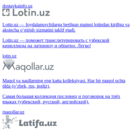
dostavkainfo.uz
Lotin.uz — foydalanuvchilarga berilgan matnni lotindan kirillga va
aksincha o‘girish xizmatini taklif etadi.
Lotin.uz — поможет транслитерировать с узбекской
кириллицы на латиницу и обратно. Легко!
lotin.uz
Maqol va naqllarning eng katta kolleksiyasi. Har bir maqol uchta
tilda (o‘zbek, rus, ingliz).
Самая большая коллекция пословиц и поговорок на трёх
языках (узбекский, русский, английский).
maqollar.uz