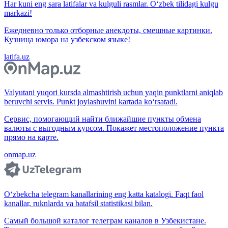
Har kuni eng sara latifalar va kulguli rasmlar. O‘zbek tilidagi kulgu
markazi!
Ежедневно только отборные анекдоты, смешные картинки.
Кузница юмора на узбекском языке!
latifa.uz
Valyutani yuqori kursda almashtirish uchun yaqin punktlarni aniqlab
beruvchi servis. Punkt joylashuvini kartada ko‘rsatadi.
Сервис, помогающий найти ближайшие пункты обмена
валюты с выгодным курсом. Покажет местоположение пункта
прямо на карте.
onmap.uz
O‘zbekcha telegram kanallarining eng katta katalogi. Faqt faol
kanallar, ruknlarda va batafsil statistikasi bilan.
Самый большой каталог телеграм каналов в Узбекистане.