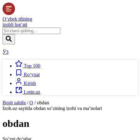
O‘zbek tilining
izohli lug‘ati
ЎЗ
Top 100
Ro‘yxat
Kirish
Lotin.uz
Bosh sahifa
/
O
/
obdan
Izoh.uz
saytida
obdan
so‘zining izohi va ma’nolari
obdan
So‘zni do‘stlar