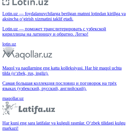
Lotin.uz — foydalanuvchilarga berilgan matnni lotindan kirillga va
aksincha o‘girish xizmatini taklif etadi.
Lotin.uz — поможет транслитерировать с узбекской
кириллицы на латиницу и обратно. Легко!
lotin.uz
Maqol va naqllarning eng katta kolleksiyasi. Har bir maqol uchta
tilda (o‘zbek, rus, ingliz).
Самая большая коллекция пословиц и поговорок на трёх
языках (узбекский, русский, английский).
maqollar.uz
Har kuni eng sara latifalar va kulguli rasmlar. O‘zbek tilidagi kulgu
markazi!