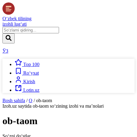
O‘zbek tilining
izohli lug‘ati
ЎЗ
Top 100
Ro‘yxat
Kirish
Lotin.uz
Bosh sahifa
/
O
/
ob-taom
Izoh.uz
saytida
ob-taom
so‘zining izohi va ma’nolari
ob-taom
So‘zni do‘stlar