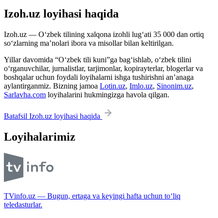
Izoh.uz loyihasi haqida
Izoh.uz — O‘zbek tilining xalqona izohli lug‘ati 35 000 dan ortiq
so‘zlarning ma’nolari ibora va misollar bilan keltirilgan.
Yillar davomida “O‘zbek tili kuni”ga bag‘ishlab, o‘zbek tilini
o‘rganuvchilar, jurnalistlar, tarjimonlar, kopirayterlar, blogerlar va
boshqalar uchun foydali loyihalarni ishga tushirishni an’anaga
aylantirganmiz. Bizning jamoa
Lotin.uz
,
Imlo.uz
,
Sinonim.uz
,
Sarlavha.com
loyihalarini hukmingizga havola qilgan.
Batafsil Izoh.uz loyihasi haqida
Loyihalarimiz
TVinfo.uz — Bugun, ertaga va keyingi hafta uchun to‘liq
teledasturlar.