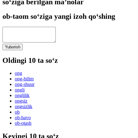
so‘ziga berilgan ma’nolar
ob-taom so‘ziga yangi izoh qo‘shing
Yuborish
Oldingi 10 ta so‘z
ong
ong-bilim
ong-shuur
ongli
onglilik
ongsiz
ongsizlik
ob
ob-havo
ob-otash
Keyingi 10 ta so‘z