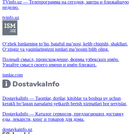
TVinfo.uz — Телепрограмма на сегодня, завтра и ближайшую
неделю.
tvinfo.uz
O‘zbek Ismlarning to‘liq, batafsil ma’nosi, kelib chiqishi, shakllari.
O‘zingiz va yaqinlaringizni ismlari ma’nosini bilib oling.
Полный смысл, происхождение, формы узбекских имён.
Узнайте смысл своего имени и имён близких.
ismlar.com
DostavkaInfo — Taomlar, dorilar, kitoblar va boshqa uy uchun
kerakli bo‘lagan narsalarni yetkazib berish xizmatlari bor servislar.
DostavkaInfo — Каталог сервисов, предлагающих доставку
еды, лекарств, книг и товаров для дома.
dostavkainfo.uz