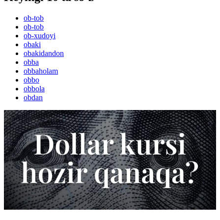
ob-tob
ob-tob
ob-xudoyi
obaki
obakidandon
obba
obbaholam
obbo
obbola
obdan