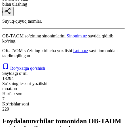
bilan ulashing
ot
Suyuq-quyuq taomlar.
OB-TAOM
so‘zining sinonimlarini
Sinonim.uz
saytida qidirib
ko‘ring.
ОБ-ТАОМ
so‘zining kirillcha yozilishi
Lotin.uz
sayti tomonidan
taqdim qilingan.
Ro‘yxatga qo‘shish
Saytdagi o‘rni
18294
So‘zning teskari yozilishi
moat-bo
Harflar soni
7
Ko‘rishlar soni
229
Foydalanuvchilar tomonidan OB-TAOM