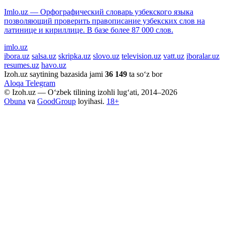
Imlo.uz — Орфографический словарь узбекского языка
позволяющий проверить правописание узбекских слов на
латинице и кириллице. В базе более 87 000 слов.
imlo.uz
ibora.uz
salsa.uz
skripka.uz
slovo.uz
television.uz
vatt.uz
iboralar.uz
resumes.uz
havo.uz
Izoh.uz saytining bazasida jami
36 149
ta so‘z bor
Aloqa
Telegram
© Izoh.uz — O‘zbek tilining izohli lug‘ati, 2014–2026
Obuna
va
GoodGroup
loyihasi.
18+