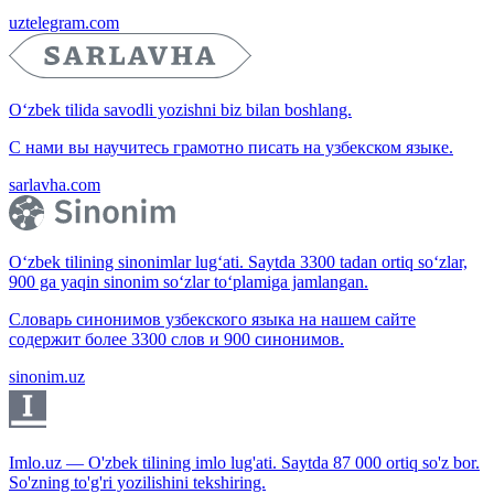
uztelegram.com
O‘zbek tilida savodli yozishni biz bilan boshlang.
С нами вы научитесь грамотно писать на узбекском языке.
sarlavha.com
O‘zbek tilining sinonimlar lug‘ati. Saytda 3300 tadan ortiq so‘zlar,
900 ga yaqin sinonim so‘zlar to‘plamiga jamlangan.
Словарь синонимов узбекского языка на нашем сайте
содержит более 3300 слов и 900 синонимов.
sinonim.uz
Imlo.uz — O'zbek tilining imlo lug'ati. Saytda 87 000 ortiq so'z bor.
So'zning to'g'ri yozilishini tekshiring.