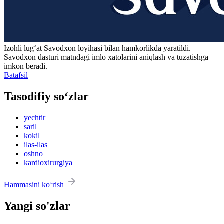
Izohli lugʻat
Savodxon
loyihasi bilan hamkorlikda yaratildi.
Savodxon dasturi matndagi imlo xatolarini aniqlash va tuzatishga
imkon beradi.
Batafsil
Tasodifiy so‘zlar
yechtir
saril
kokil
ilas-ilas
oshno
kardioxirurgiya
Hammasini ko‘rish
Yangi so'zlar