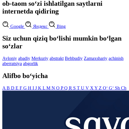
ob-taom so‘zi ishlatilgan saytlarni
internetda qidiring
Google
Яндекс
Bing
Siz uchun qiziq bo‘lishi mumkin bo‘lgan
so‘zlar
Avloniy
abadiy
Merkuriy
abstrakt
Behbudiy
Zamaxshariy
achinish
aberratsiya
abgorlik
Alifbo bo‘yicha
A
B
D
E
F
G
H
I
J
K
L
M
N
O
P
Q
R
S
T
U
V
X
Y
Z
O‘
G‘
Sh
Ch