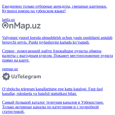
Ежедневно только отборные анекдоты, смешные картинки.
Кузница юмора на узбекском языке!
latifa.uz
Valyutani yuqori kursda almashtirish uchun yaqin punktlarni aniqlab
beruvchi servis. Punkt joylashuvini kartada ko‘rsatadi.
Сервис, помогающий найти ближайшие пункты обмена
валюты с выгодным курсом. Покажет местоположение пункта
прямо на карте.
onmap.uz
O‘zbekcha telegram kanallarining eng katta katalogi. Faqt faol
kanallar, ruknlarda va batafsil statistikasi bilan.
Самый большой каталог телеграм каналов в Узбекистане.
Только активные каналы по категориям и с подробной
статистикой.