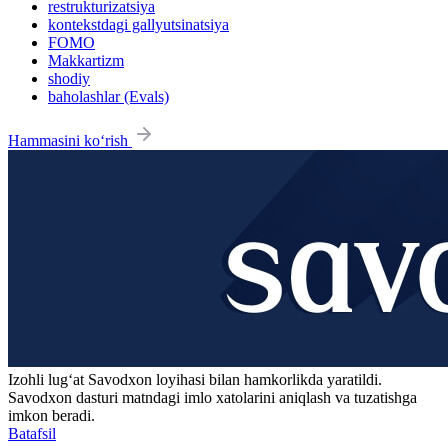
restrukturizatsiya
kontekstdagi gallyutsinatsiya
FOMO
Makkartizm
shodiy
baholashlar (Evals)
Hammasini ko‘rish
Izohli lugʻat
Savodxon
loyihasi bilan hamkorlikda yaratildi.
Savodxon dasturi matndagi imlo xatolarini aniqlash va tuzatishga
imkon beradi.
Batafsil