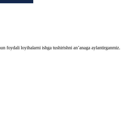
chun foydali loyihalarni ishga tushirishni an’anaga aylantirganmiz.