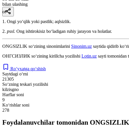
bilan ulashing
ot
1. Ongi yoʻqlik yoki pastlik; aqlsizlik.
2.
psxl.
Ong ishtirokisiz boʻladigan ruhiy jarayon va holatlar.
ONGSIZLIK
so‘zining sinonimlarini
Sinonim.uz
saytida qidirib ko‘ri
ОНГСИЗЛИК
so‘zining kirillcha yozilishi
Lotin.uz
sayti tomonidan t
Ro‘yxatga qo‘shish
Saytdagi o‘rni
21305
So‘zning teskari yozilishi
kilzisgno
Harflar soni
9
Ko‘rishlar soni
278
Foydalanuvchilar tomonidan ONGSIZLIK s