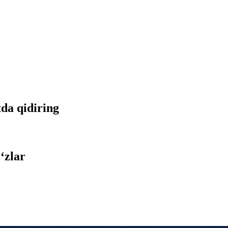
tda qidiring
‘zlar