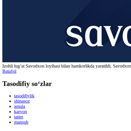
Izohli lugʻat
Savodxon
loyihasi bilan hamkorlikda yaratildi. Savodxon
Batafsil
Tasodifiy so‘zlar
tasodifiylik
shinasoz
aniqla
karvon
tatim
mansub