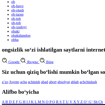
ob
ob-havo
ob-otash
ob-taom
ob-tob
ob-tob
ob-xudoyi
obaki
obakidandon
obba
ongsizlik so‘zi ishlatilgan saytlarni interne
Google
Яндекс
Bing
Siz uchun qiziq bo‘lishi mumkin bo‘lgan so
aʼzo
Avesto
acha
achinish
abad
abort
absolyut
ablah
achchiqlash
Alifbo bo‘yicha
A
B
D
E
F
G
H
I
J
K
L
M
N
O
P
Q
R
S
T
U
V
X
Y
Z
O‘
G‘
Sh
Ch