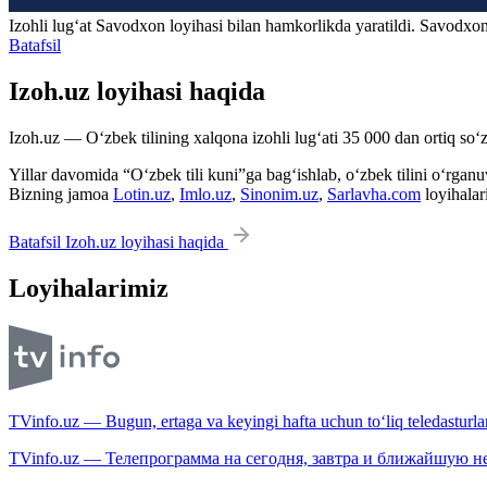
Izohli lugʻat
Savodxon
loyihasi bilan hamkorlikda yaratildi. Savodxon
Batafsil
Izoh.uz loyihasi haqida
Izoh.uz — O‘zbek tilining xalqona izohli lug‘ati 35 000 dan ortiq so‘zl
Yillar davomida “O‘zbek tili kuni”ga bag‘ishlab, o‘zbek tilini o‘rganuvc
Bizning jamoa
Lotin.uz
,
Imlo.uz
,
Sinonim.uz
,
Sarlavha.com
loyihalar
Batafsil Izoh.uz loyihasi haqida
Loyihalarimiz
TVinfo.uz — Bugun, ertaga va keyingi hafta uchun to‘liq teledasturlar
TVinfo.uz — Телепрограмма на сегодня, завтра и ближайшую н