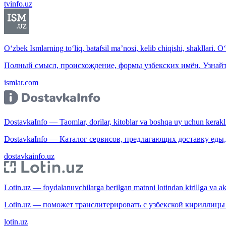
tvinfo.uz
O‘zbek Ismlarning to‘liq, batafsil ma’nosi, kelib chiqishi, shakllari. O
Полный смысл, происхождение, формы узбекских имён. Узнайт
ismlar.com
DostavkaInfo — Taomlar, dorilar, kitoblar va boshqa uy uchun kerakli b
DostavkaInfo — Каталог сервисов, предлагающих доставку еды, 
dostavkainfo.uz
Lotin.uz — foydalanuvchilarga berilgan matnni lotindan kirillga va aksi
Lotin.uz — поможет транслитерировать с узбекской кириллицы 
lotin.uz