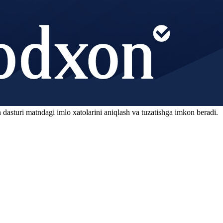
 dasturi matndagi imlo xatolarini aniqlash va tuzatishga imkon beradi.