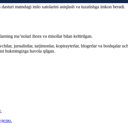
 dasturi matndagi imlo xatolarini aniqlash va tuzatishga imkon beradi.
arning ma’nolari ibora va misollar bilan keltirilgan.
hilar, jurnalistlar, tarjimonlar, kopirayterlar, blogerlar va boshqalar u
ini hukmingizga havola qilgan.
.
еделю.