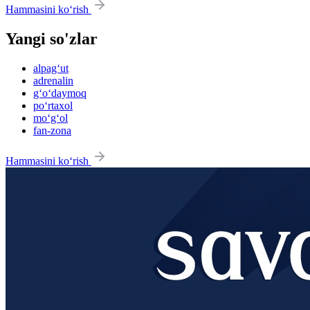
Hammasini ko‘rish
Yangi so'zlar
alpag‘ut
adrenalin
g‘o‘daymoq
po‘rtaxol
mo‘g‘ol
fan-zona
Hammasini ko‘rish