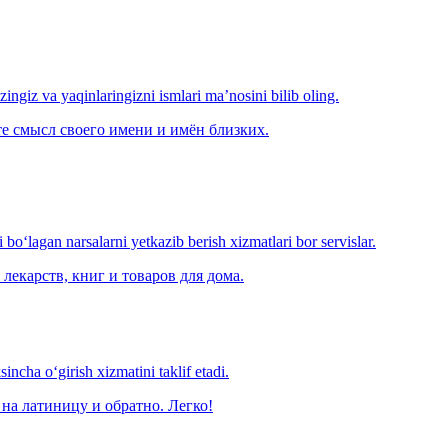
‘zingiz va yaqinlaringizni ismlari ma’nosini bilib oling.
е смысл своего имени и имён близких.
o‘lagan narsalarni yetkazib berish xizmatlari bor servislar.
лекарств, книг и товаров для дома.
ncha o‘girish xizmatini taklif etadi.
на латиницу и обратно. Легко!