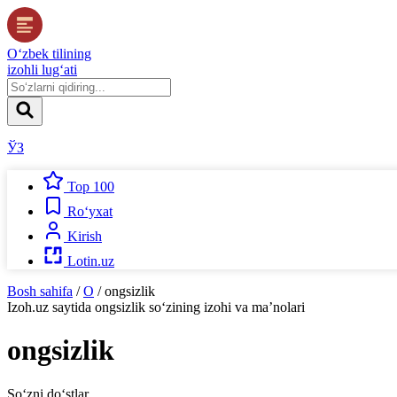
O‘zbek tilining
izohli lug‘ati
ЎЗ
Top 100
Ro‘yxat
Kirish
Lotin.uz
Bosh sahifa
/
O
/
ongsizlik
Izoh.uz
saytida
ongsizlik
so‘zining izohi va ma’nolari
ongsizlik
So‘zni do‘stlar