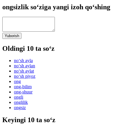
ongsizlik so‘ziga yangi izoh qo‘shing
Yuborish
Oldingi 10 ta so‘z
no‘sh ayla
no‘sh aylan
no‘sh aylat
no‘sh piyoz
ong
ong-bilim
ong-shuur
ongli
onglilik
ongsiz
Keyingi 10 ta so‘z