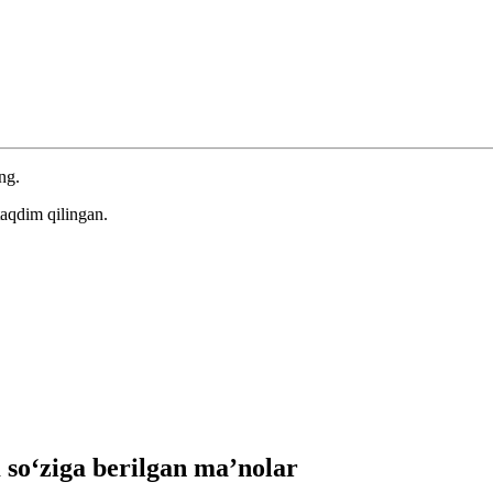
ng.
aqdim qilingan.
o‘ziga berilgan ma’nolar