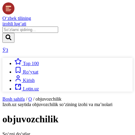
O‘zbek tilining
izohli lug‘ati
ЎЗ
Top 100
Ro‘yxat
Kirish
Lotin.uz
Bosh sahifa
/
O
/
objuvozchilik
Izoh.uz
saytida
objuvozchilik
so‘zining izohi va ma’nolari
objuvozchilik
So‘zni do‘stlar