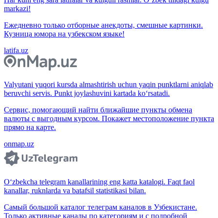
markazi!
Ежедневно только отборные анекдоты, смешные картинки.
Кузница юмора на узбекском языке!
latifa.uz
Valyutani yuqori kursda almashtirish uchun yaqin punktlarni aniqlab
beruvchi servis. Punkt joylashuvini kartada ko‘rsatadi.
Сервис, помогающий найти ближайшие пункты обмена
валюты с выгодным курсом. Покажет местоположение пункта
прямо на карте.
onmap.uz
O‘zbekcha telegram kanallarining eng katta katalogi. Faqt faol
kanallar, ruknlarda va batafsil statistikasi bilan.
Самый большой каталог телеграм каналов в Узбекистане.
Только активные каналы по категориям и с подробной