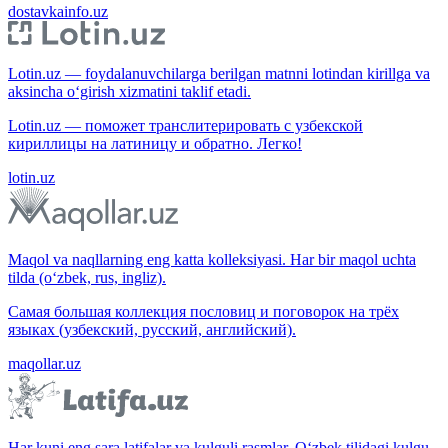
dostavkainfo.uz
Lotin.uz — foydalanuvchilarga berilgan matnni lotindan kirillga va
aksincha o‘girish xizmatini taklif etadi.
Lotin.uz — поможет транслитерировать с узбекской
кириллицы на латиницу и обратно. Легко!
lotin.uz
Maqol va naqllarning eng katta kolleksiyasi. Har bir maqol uchta
tilda (o‘zbek, rus, ingliz).
Самая большая коллекция пословиц и поговорок на трёх
языках (узбекский, русский, английский).
maqollar.uz
Har kuni eng sara latifalar va kulguli rasmlar. O‘zbek tilidagi kulgu