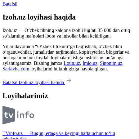
Batafsil
Izoh.uz loyihasi haqida
Izoh.uz — O‘zbek tilining xalqona izohli lug‘ati 35 000 dan ortiq
so‘zlarning ma’nolari ibora va misollar bilan keltirilgan.
Yillar davomida “O‘zbek tili kuni”ga bag‘ishlab, o‘zbek tilini
o‘rganuvchilar, jurnalistlar, tarjimonlar, kopirayterlar, blogerlar va
boshqalar uchun foydali loyihalarni ishga tushirishni an’anaga
aylantirganmiz. Bizning jamoa
Lotin.uz
,
Imlo.uz
,
Sinonim.uz
,
Sarlavha.com
loyihalarini hukmingizga havola qilgan.
Batafsil Izoh.uz loyihasi haqida
Loyihalarimiz
TVinfo.uz — Bugun, ertaga va keyingi hafta uchun to‘liq
teledasturlar.