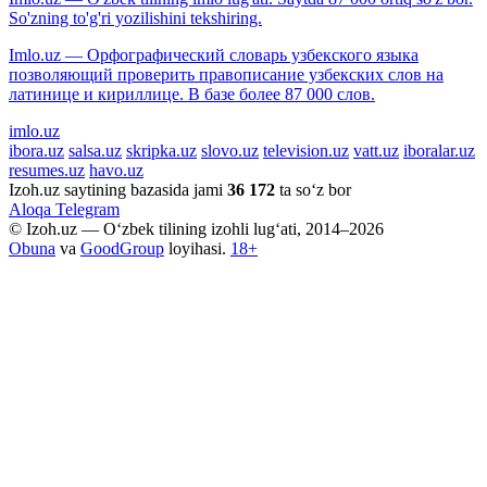
So'zning to'g'ri yozilishini tekshiring.
Imlo.uz — Орфографический словарь узбекского языка
позволяющий проверить правописание узбекских слов на
латинице и кириллице. В базе более 87 000 слов.
imlo.uz
ibora.uz
salsa.uz
skripka.uz
slovo.uz
television.uz
vatt.uz
iboralar.uz
resumes.uz
havo.uz
Izoh.uz saytining bazasida jami
36 172
ta so‘z bor
Aloqa
Telegram
© Izoh.uz — O‘zbek tilining izohli lug‘ati, 2014–2026
Obuna
va
GoodGroup
loyihasi.
18+