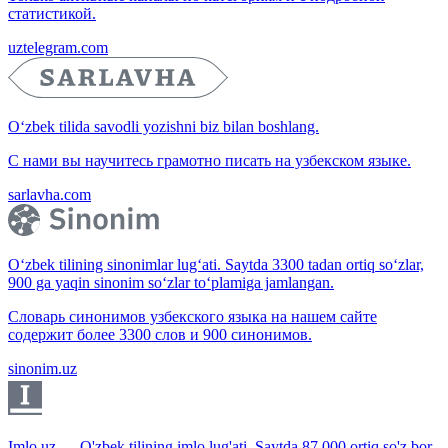
статистикой.
uztelegram.com
O‘zbek tilida savodli yozishni biz bilan boshlang.
С нами вы научитесь грамотно писать на узбекском языке.
sarlavha.com
O‘zbek tilining sinonimlar lug‘ati. Saytda 3300 tadan ortiq so‘zlar,
900 ga yaqin sinonim so‘zlar to‘plamiga jamlangan.
Словарь синонимов узбекского языка на нашем сайте
содержит более 3300 слов и 900 синонимов.
sinonim.uz
Imlo.uz — O'zbek tilining imlo lug'ati. Saytda 87 000 ortiq so'z bor.