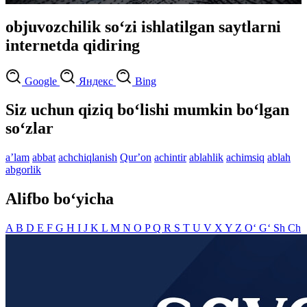
objuvozchilik so‘zi ishlatilgan saytlarni
internetda qidiring
Google
Яндекс
Bing
Siz uchun qiziq bo‘lishi mumkin bo‘lgan
so‘zlar
aʼlam
abbat
achchiqlanish
Qurʼon
achintir
ablahlik
achimsiq
ablah
abgorlik
Alifbo bo‘yicha
A
B
D
E
F
G
H
I
J
K
L
M
N
O
P
Q
R
S
T
U
V
X
Y
Z
O‘
G‘
Sh
Ch