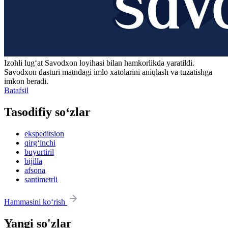
Izohli lugʻat
Savodxon
loyihasi bilan hamkorlikda yaratildi.
Savodxon dasturi matndagi imlo xatolarini aniqlash va tuzatishga
imkon beradi.
Batafsil
Tasodifiy so‘zlar
ekspeditsion
qirg‘inchi
buyurtiril
bijilla
afsona
santimetrli
Hammasini ko‘rish
Yangi so'zlar