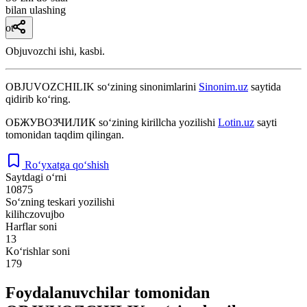
bilan ulashing
ot
Objuvozchi ishi, kasbi.
OBJUVOZCHILIK
so‘zining sinonimlarini
Sinonim.uz
saytida
qidirib ko‘ring.
ОБЖУВОЗЧИЛИК
so‘zining kirillcha yozilishi
Lotin.uz
sayti
tomonidan taqdim qilingan.
Ro‘yxatga qo‘shish
Saytdagi o‘rni
10875
So‘zning teskari yozilishi
kilihczovujbo
Harflar soni
13
Ko‘rishlar soni
179
Foydalanuvchilar tomonidan