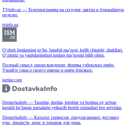
TVinfo.uz — Телепрограмма на сегодня, завтра и ближайшую
неделю.
tvinfo.uz
O‘zbek Ismlarning to‘liq, batafsil ma’nosi, kelib chiqishi, shakllari.
O‘zingiz va yaqinlaringizni ismlari ma’nosini bilib oling.
Полный смысл, происхождение, формы узбекских имён.
Узнайте смысл своего имени и имён близких.
ismlar.com
DostavkaInfo — Taomlar, dorilar, kitoblar va boshqa uy uchun
kerakli bo‘lagan narsalarni yetkazib berish xizmatlari bor servislar.
DostavkaInfo — Каталог сервисов, предлагающих доставку
еды, лекарств, книг и товаров для дома.