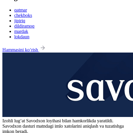
qatmar
chekboks
jipiriq
dildiramoq
mardak
lokdaun
Hammasini ko‘rish
Izohli lugʻat
Savodxon
loyihasi bilan hamkorlikda yaratildi.
Savodxon dasturi matndagi imlo xatolarini aniqlash va tuzatishga
imkon beradi.