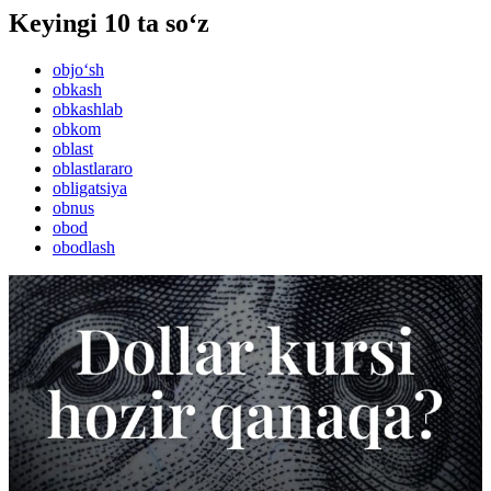
Keyingi 10 ta so‘z
objo‘sh
obkash
obkashlab
obkom
oblast
oblastlararo
obligatsiya
obnus
obod
obodlash