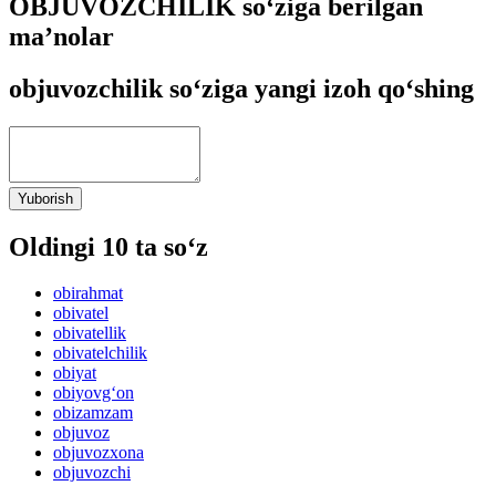
OBJUVOZCHILIK so‘ziga berilgan
ma’nolar
objuvozchilik so‘ziga yangi izoh qo‘shing
Yuborish
Oldingi 10 ta so‘z
obirahmat
obivatel
obivatellik
obivatelchilik
obiyat
obiyovg‘on
obizamzam
objuvoz
objuvozxona
objuvozchi