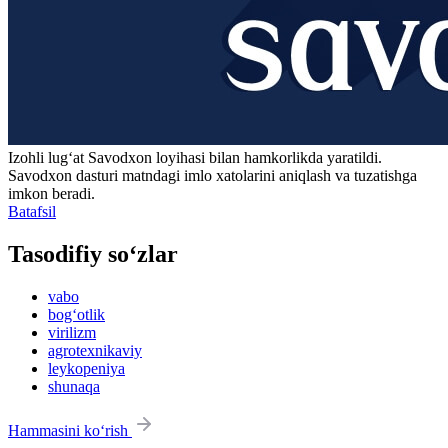
Izohli lugʻat
Savodxon
loyihasi bilan hamkorlikda yaratildi.
Savodxon dasturi matndagi imlo xatolarini aniqlash va tuzatishga
imkon beradi.
Batafsil
Tasodifiy so‘zlar
vabo
bog‘otlik
virilizm
agrotexnikaviy
leykopeniya
shunaqa
Hammasini ko‘rish