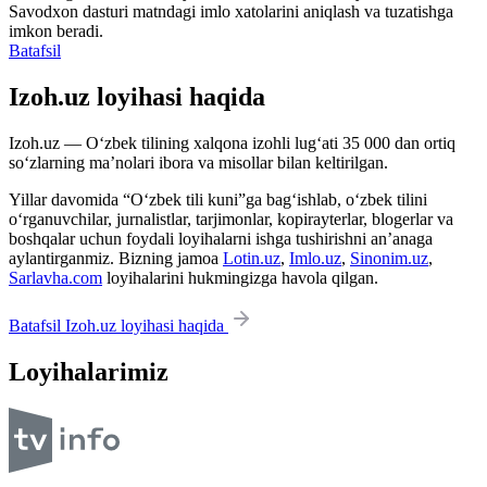
Savodxon dasturi matndagi imlo xatolarini aniqlash va tuzatishga
imkon beradi.
Batafsil
Izoh.uz loyihasi haqida
Izoh.uz — O‘zbek tilining xalqona izohli lug‘ati 35 000 dan ortiq
so‘zlarning ma’nolari ibora va misollar bilan keltirilgan.
Yillar davomida “O‘zbek tili kuni”ga bag‘ishlab, o‘zbek tilini
o‘rganuvchilar, jurnalistlar, tarjimonlar, kopirayterlar, blogerlar va
boshqalar uchun foydali loyihalarni ishga tushirishni an’anaga
aylantirganmiz. Bizning jamoa
Lotin.uz
,
Imlo.uz
,
Sinonim.uz
,
Sarlavha.com
loyihalarini hukmingizga havola qilgan.
Batafsil Izoh.uz loyihasi haqida
Loyihalarimiz