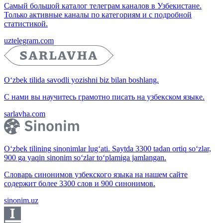
Самый большой каталог телеграм каналов в Узбекистане.
Только активные каналы по категориям и с подробной
статистикой.
uztelegram.com
O‘zbek tilida savodli yozishni biz bilan boshlang.
С нами вы научитесь грамотно писать на узбекском языке.
sarlavha.com
O‘zbek tilining sinonimlar lug‘ati. Saytda 3300 tadan ortiq so‘zlar,
900 ga yaqin sinonim so‘zlar to‘plamiga jamlangan.
Словарь синонимов узбекского языка на нашем сайте
содержит более 3300 слов и 900 синонимов.
sinonim.uz