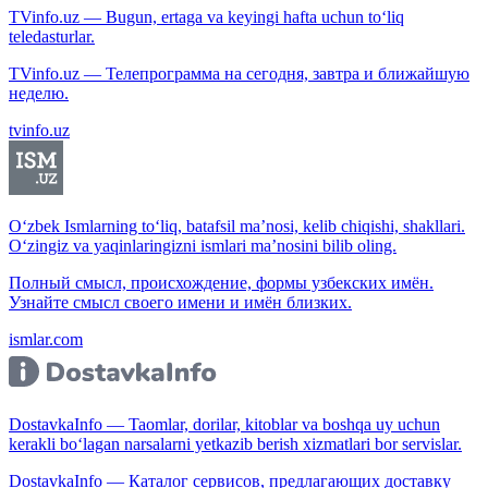
TVinfo.uz — Bugun, ertaga va keyingi hafta uchun to‘liq
teledasturlar.
TVinfo.uz — Телепрограмма на сегодня, завтра и ближайшую
неделю.
tvinfo.uz
O‘zbek Ismlarning to‘liq, batafsil ma’nosi, kelib chiqishi, shakllari.
O‘zingiz va yaqinlaringizni ismlari ma’nosini bilib oling.
Полный смысл, происхождение, формы узбекских имён.
Узнайте смысл своего имени и имён близких.
ismlar.com
DostavkaInfo — Taomlar, dorilar, kitoblar va boshqa uy uchun
kerakli bo‘lagan narsalarni yetkazib berish xizmatlari bor servislar.
DostavkaInfo — Каталог сервисов, предлагающих доставку