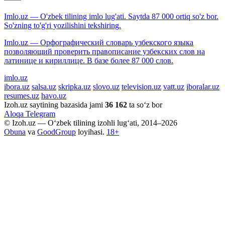
Imlo.uz — O'zbek tilining imlo lug'ati. Saytda 87 000 ortiq so'z bor.
So'zning to'g'ri yozilishini tekshiring.
Imlo.uz — Орфографический словарь узбекского языка
позволяющий проверить правописание узбекских слов на
латинице и кириллице. В базе более 87 000 слов.
imlo.uz
ibora.uz
salsa.uz
skripka.uz
slovo.uz
television.uz
vatt.uz
iboralar.uz
resumes.uz
havo.uz
Izoh.uz saytining bazasida jami
36 162
ta so‘z bor
Aloqa
Telegram
© Izoh.uz — O‘zbek tilining izohli lug‘ati, 2014–2026
Obuna
va
GoodGroup
loyihasi.
18+