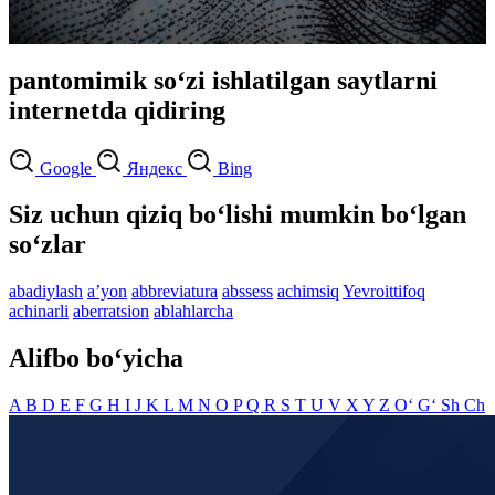
pantomimik so‘zi ishlatilgan saytlarni
internetda qidiring
Google
Яндекс
Bing
Siz uchun qiziq bo‘lishi mumkin bo‘lgan
so‘zlar
abadiylash
aʼyon
abbreviatura
abssess
achimsiq
Yevroittifoq
achinarli
aberratsion
ablahlarcha
Alifbo bo‘yicha
A
B
D
E
F
G
H
I
J
K
L
M
N
O
P
Q
R
S
T
U
V
X
Y
Z
O‘
G‘
Sh
Ch