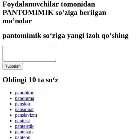
Foydalanuvchilar tomonidan
PANTOMIMIK so‘ziga berilgan
ma’nolar
pantomimik so‘ziga yangi izoh qo‘shing
Yuborish
Oldingi 10 ta so‘z
panohkor
panorama
pansion
pansionat
panslavizm
panteist
panteistik
panteizm
panteon