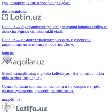
еды, лекарств, книг и товаров для дома.
dostavkainfo.uz
Lotin.uz — foydalanuvchilarga berilgan matnni lotindan kirillga va
aksincha o‘girish xizmatini taklif etadi.
Lotin.uz — поможет транслитерировать с узбекской
кириллицы на латиницу и обратно. Легко!
lotin.uz
Maqol va naqllarning eng katta kolleksiyasi. Har bir maqol uchta
tilda (o‘zbek, rus, ingliz).
Самая большая коллекция пословиц и поговорок на трёх
языках (узбекский, русский, английский).
maqollar.uz