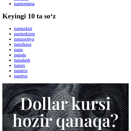
pantomima
Keyingi 10 ta so‘z
panturkist
panturkizm
panzootiya
panshaxa
papa
papala
papalash
papax
papiros
papirus