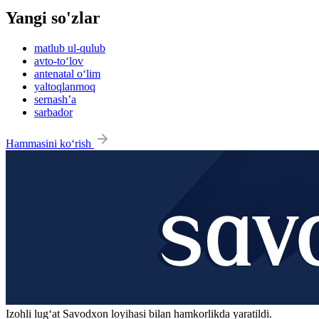
Yangi so'zlar
matlub ul-qulub
avto-to‘lov
antenatal o‘lim
yaltoqlanmoq
sernash’a
sarbador
Hammasini ko‘rish
Izohli lugʻat
Savodxon
loyihasi bilan hamkorlikda yaratildi.