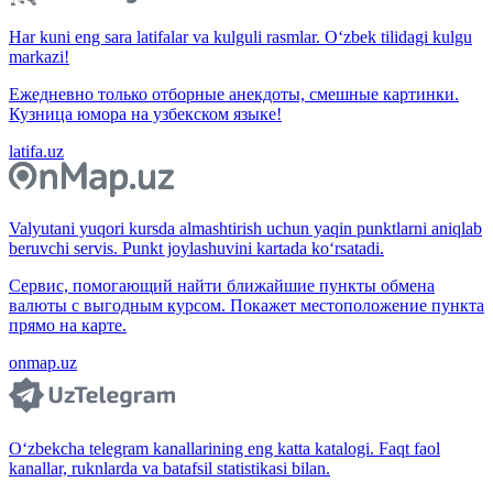
Har kuni eng sara latifalar va kulguli rasmlar. O‘zbek tilidagi kulgu
markazi!
Ежедневно только отборные анекдоты, смешные картинки.
Кузница юмора на узбекском языке!
latifa.uz
Valyutani yuqori kursda almashtirish uchun yaqin punktlarni aniqlab
beruvchi servis. Punkt joylashuvini kartada ko‘rsatadi.
Сервис, помогающий найти ближайшие пункты обмена
валюты с выгодным курсом. Покажет местоположение пункта
прямо на карте.
onmap.uz
O‘zbekcha telegram kanallarining eng katta katalogi. Faqt faol
kanallar, ruknlarda va batafsil statistikasi bilan.