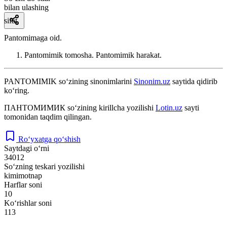
bilan ulashing
sifat
Pantomimaga oid.
Pantomimik tomosha. Pantomimik harakat.
PANTOMIMIK
so‘zining sinonimlarini
Sinonim.uz
saytida qidirib
ko‘ring.
ПАНТОМИМИК
so‘zining kirillcha yozilishi
Lotin.uz
sayti
tomonidan taqdim qilingan.
Ro‘yxatga qo‘shish
Saytdagi o‘rni
34012
So‘zning teskari yozilishi
kimimotnap
Harflar soni
10
Ko‘rishlar soni
113