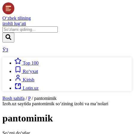
O‘zbek tilining
izohli lug‘ati
ЎЗ
Top 100
Ro‘yxat
Kirish
Lotin.uz
Bosh sahifa
/
P
/
pantomimik
Izoh.uz
saytida
pantomimik
so‘zining izohi va ma’nolari
pantomimik
So‘zni do‘stlar