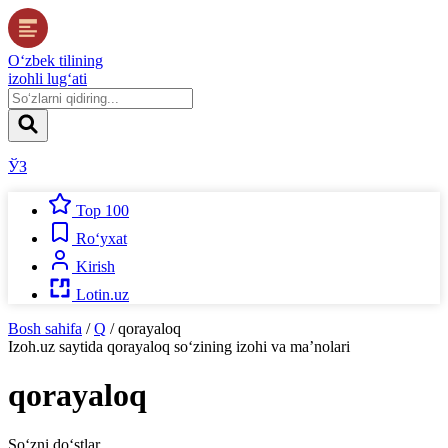
O‘zbek tilining
izohli lug‘ati
ЎЗ
Top 100
Ro‘yxat
Kirish
Lotin.uz
Bosh sahifa
/
Q
/
qorayaloq
Izoh.uz
saytida
qorayaloq
so‘zining izohi va ma’nolari
qorayaloq
So‘zni do‘stlar