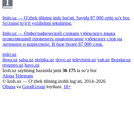
Imlo.uz — O'zbek tilining imlo lug'ati. Saytda 87 000 ortiq so'z bor.
So'zning to'g'ri yozilishini tekshiring.
Imlo.uz — Орфографический словарь узбекского языка
позволяющий проверить правописание узбекских слов на
латинице и кириллице. В базе более 87 000 слов.
imlo.uz
ibora.uz
salsa.uz
skripka.uz
slovo.uz
television.uz
vatt.uz
iboralar.uz
resumes.uz
havo.uz
Izoh.uz saytining bazasida jami
36 175
ta so‘z bor
Aloqa
Telegram
© Izoh.uz — O‘zbek tilining izohli lug‘ati, 2014–2026
Obuna
va
GoodGroup
loyihasi.
18+