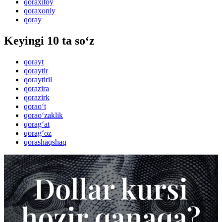
qoraxitoy
qoraxoniy
qoray
Keyingi 10 ta so‘z
qorayt
qoraytir
qoraytiril
qorazira
qorazirk
qorao‘t
qorao‘zaklik
qorag‘at
qorag‘oz
qorashaqshaq