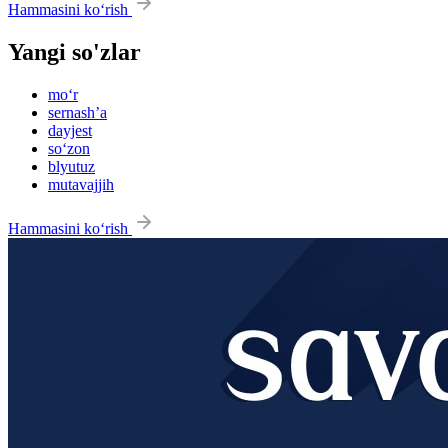
Hammasini ko‘rish
Yangi so'zlar
mo‘r
sernash’a
dayjest
so‘zon
blyutuz
mutavajjih
Hammasini ko‘rish