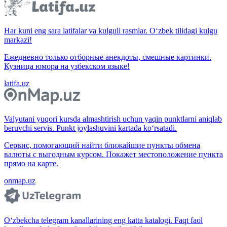
Har kuni eng sara latifalar va kulguli rasmlar. O‘zbek tilidagi kulgu
markazi!
Ежедневно только отборные анекдоты, смешные картинки.
Кузница юмора на узбекском языке!
latifa.uz
Valyutani yuqori kursda almashtirish uchun yaqin punktlarni aniqlab
beruvchi servis. Punkt joylashuvini kartada ko‘rsatadi.
Сервис, помогающий найти ближайшие пункты обмена
валюты с выгодным курсом. Покажет местоположение пункта
прямо на карте.
onmap.uz
O‘zbekcha telegram kanallarining eng katta katalogi. Faqt faol