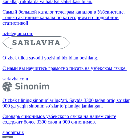
kanallar, ruknlarda va batafsil statistikasi bilan.
Самый большой каталог телеграм каналов в Узбекистане.
Только активные каналы по категориям и с подробной
статистикой.
uztelegram.com
O‘zbek tilida savodli yozishni biz bilan boshlang.
С нами вы научитесь грамотно писать на узбекском языке.
sarlavha.com
O‘zbek tilining sinonimlar lug‘ati. Saytda 3300 tadan ortiq so‘zlar,
900 ga yaqin sinonim so‘zlar to‘plamiga jamlangan.
Словарь синонимов узбекского языка на нашем сайте
содержит более 3300 слов и 900 синонимов.
sinonim.uz