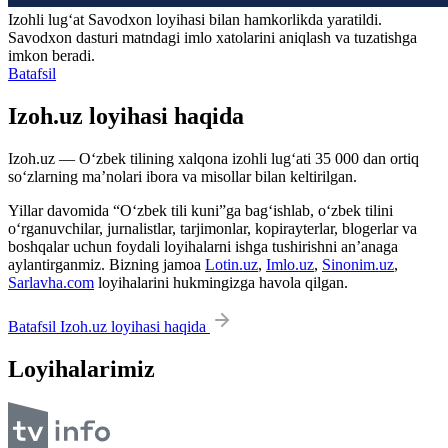
Izohli lugʻat
Savodxon
loyihasi bilan hamkorlikda yaratildi.
Savodxon dasturi matndagi imlo xatolarini aniqlash va tuzatishga
imkon beradi.
Batafsil
Izoh.uz loyihasi haqida
Izoh.uz — O‘zbek tilining xalqona izohli lug‘ati 35 000 dan ortiq
so‘zlarning ma’nolari ibora va misollar bilan keltirilgan.
Yillar davomida “O‘zbek tili kuni”ga bag‘ishlab, o‘zbek tilini
o‘rganuvchilar, jurnalistlar, tarjimonlar, kopirayterlar, blogerlar va
boshqalar uchun foydali loyihalarni ishga tushirishni an’anaga
aylantirganmiz. Bizning jamoa
Lotin.uz
,
Imlo.uz
,
Sinonim.uz
,
Sarlavha.com
loyihalarini hukmingizga havola qilgan.
Batafsil Izoh.uz loyihasi haqida
Loyihalarimiz