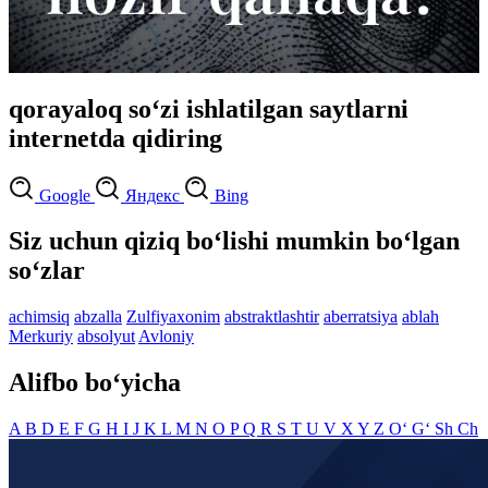
qorayaloq so‘zi ishlatilgan saytlarni
internetda qidiring
Google
Яндекс
Bing
Siz uchun qiziq bo‘lishi mumkin bo‘lgan
so‘zlar
achimsiq
abzalla
Zulfiyaxonim
abstraktlashtir
aberratsiya
ablah
Merkuriy
absolyut
Avloniy
Alifbo bo‘yicha
A
B
D
E
F
G
H
I
J
K
L
M
N
O
P
Q
R
S
T
U
V
X
Y
Z
O‘
G‘
Sh
Ch