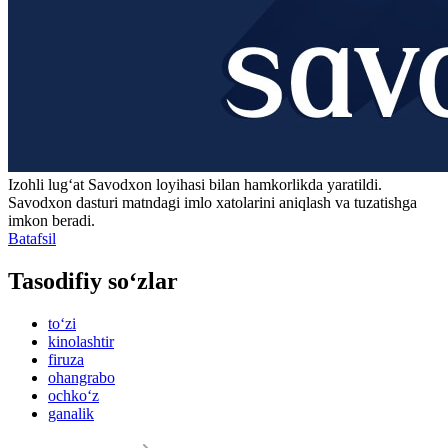
Izohli lugʻat
Savodxon
loyihasi bilan hamkorlikda yaratildi.
Savodxon dasturi matndagi imlo xatolarini aniqlash va tuzatishga
imkon beradi.
Batafsil
Tasodifiy so‘zlar
to‘zi
kinolashtir
firuza
ohangrabo
ochko‘z
ganalik