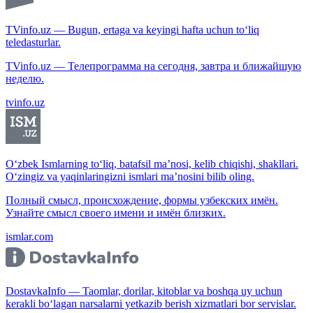
TVinfo.uz — Bugun, ertaga va keyingi hafta uchun to‘liq
teledasturlar.
TVinfo.uz — Телепрограмма на сегодня, завтра и ближайшую
неделю.
tvinfo.uz
O‘zbek Ismlarning to‘liq, batafsil ma’nosi, kelib chiqishi, shakllari.
O‘zingiz va yaqinlaringizni ismlari ma’nosini bilib oling.
Полный смысл, происхождение, формы узбекских имён.
Узнайте смысл своего имени и имён близких.
ismlar.com
DostavkaInfo — Taomlar, dorilar, kitoblar va boshqa uy uchun
kerakli bo‘lagan narsalarni yetkazib berish xizmatlari bor servislar.