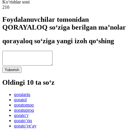
Ko‘rishlar soni
210
Foydalanuvchilar tomonidan
QORAYALOQ so‘ziga berilgan ma’nolar
qorayaloq so‘ziga yangi izoh qo‘shing
Yuborish
Oldingi 10 ta so‘z
qoratariq
qoratol
qoratomoq
qoratuproq
qorato‘r
qorato‘riq
qorato‘rg‘ay