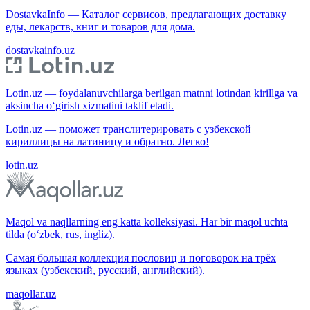
DostavkaInfo — Каталог сервисов, предлагающих доставку
еды, лекарств, книг и товаров для дома.
dostavkainfo.uz
Lotin.uz — foydalanuvchilarga berilgan matnni lotindan kirillga va
aksincha o‘girish xizmatini taklif etadi.
Lotin.uz — поможет транслитерировать с узбекской
кириллицы на латиницу и обратно. Легко!
lotin.uz
Maqol va naqllarning eng katta kolleksiyasi. Har bir maqol uchta
tilda (o‘zbek, rus, ingliz).
Самая большая коллекция пословиц и поговорок на трёх
языках (узбекский, русский, английский).
maqollar.uz