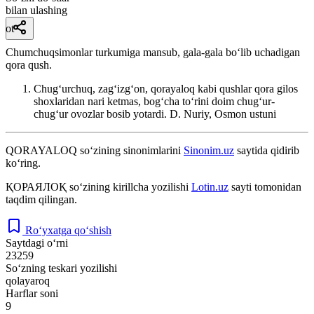
bilan ulashing
ot
Chumchuqsimonlar turkumiga mansub, gala-gala boʻlib uchadigan
qora qush.
Chugʻurchuq, zagʻizgʻon, qorayaloq kabi qushlar qora gilos
shoxlaridan nari ketmas, bogʻcha toʻrini doim chugʻur-
chugʻur ovozlar bosib yotardi.
D. Nuriy, Osmon ustuni
QORAYALOQ
so‘zining sinonimlarini
Sinonim.uz
saytida qidirib
ko‘ring.
ҚОРАЯЛОҚ
so‘zining kirillcha yozilishi
Lotin.uz
sayti tomonidan
taqdim qilingan.
Ro‘yxatga qo‘shish
Saytdagi o‘rni
23259
So‘zning teskari yozilishi
qolayaroq
Harflar soni
9