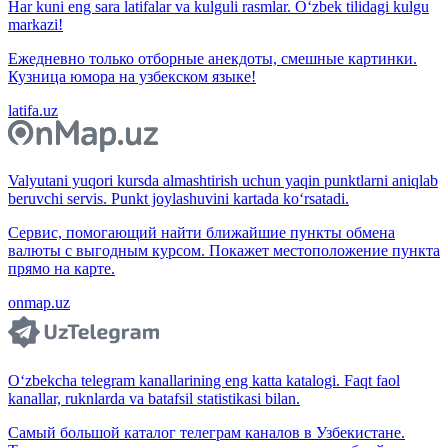
Har kuni eng sara latifalar va kulguli rasmlar. O‘zbek tilidagi kulgu
markazi!
Ежедневно только отборные анекдоты, смешные картинки.
Кузница юмора на узбекском языке!
latifa.uz
Valyutani yuqori kursda almashtirish uchun yaqin punktlarni aniqlab
beruvchi servis. Punkt joylashuvini kartada ko‘rsatadi.
Сервис, помогающий найти ближайшие пункты обмена
валюты с выгодным курсом. Покажет местоположение пункта
прямо на карте.
onmap.uz
O‘zbekcha telegram kanallarining eng katta katalogi. Faqt faol
kanallar, ruknlarda va batafsil statistikasi bilan.
Самый большой каталог телеграм каналов в Узбекистане.