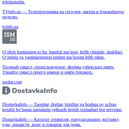
teledasturlar.
TVinfo.uz — Телепрограмма на сегодня, завтра и ближайшую
неделю.
tvinfo.uz
O‘zbek Ismlarning to‘liq, batafsil ma’nosi, kelib chiqishi, shakllari.
O‘zingiz va yaqinlaringizni ismlari ma’nosini bilib oling.
Полный смысл, происхождение, формы узбекских имён.
Узнайте смысл своего имени и имён близких.
ismlar.com
DostavkaInfo — Taomlar, dorilar, kitoblar va boshqa uy uchun
kerakli bo‘lagan narsalarni yetkazib berish xizmatlari bor servislar.
DostavkaInfo — Каталог сервисов, предлагающих доставку
еды, лекарств, книг и товаров для дома.