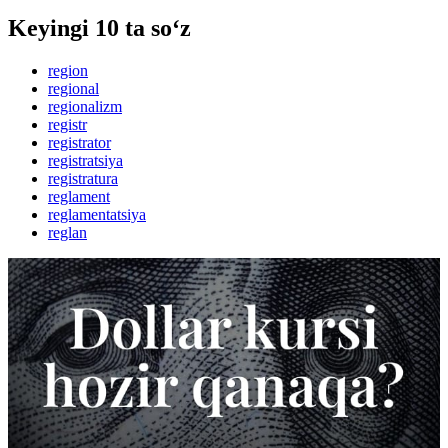
Keyingi 10 ta so‘z
region
regional
regionalizm
registr
registrator
registratsiya
registratura
reglament
reglamentatsiya
reglan