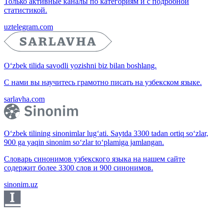
Только активные каналы по категориям и с подробной
статистикой.
uztelegram.com
O‘zbek tilida savodli yozishni biz bilan boshlang.
С нами вы научитесь грамотно писать на узбекском языке.
sarlavha.com
O‘zbek tilining sinonimlar lug‘ati. Saytda 3300 tadan ortiq so‘zlar,
900 ga yaqin sinonim so‘zlar to‘plamiga jamlangan.
Словарь синонимов узбекского языка на нашем сайте
содержит более 3300 слов и 900 синонимов.
sinonim.uz