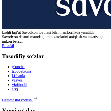
Izohli lugʻat
Savodxon
loyihasi bilan hamkorlikda yaratildi.
Savodxon dasturi matndagi imlo xatolarini aniqlash va tuzatishga
imkon beradi.
Batafsil
Tasodifiy so‘zlar
g‘uncha
tabobatxona
kishanla
vasvos
yigitboshi
ariq
Hammasini ko‘rish
Yangi so'zlar