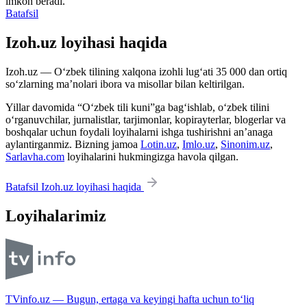
imkon beradi.
Batafsil
Izoh.uz loyihasi haqida
Izoh.uz — O‘zbek tilining xalqona izohli lug‘ati 35 000 dan ortiq
so‘zlarning ma’nolari ibora va misollar bilan keltirilgan.
Yillar davomida “O‘zbek tili kuni”ga bag‘ishlab, o‘zbek tilini
o‘rganuvchilar, jurnalistlar, tarjimonlar, kopirayterlar, blogerlar va
boshqalar uchun foydali loyihalarni ishga tushirishni an’anaga
aylantirganmiz. Bizning jamoa
Lotin.uz
,
Imlo.uz
,
Sinonim.uz
,
Sarlavha.com
loyihalarini hukmingizga havola qilgan.
Batafsil Izoh.uz loyihasi haqida
Loyihalarimiz
TVinfo.uz — Bugun, ertaga va keyingi hafta uchun to‘liq