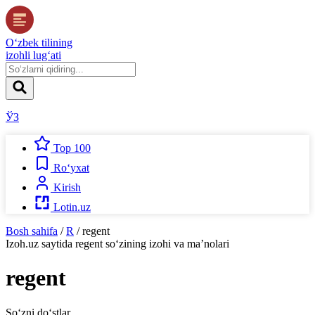
O‘zbek tilining
izohli lug‘ati
ЎЗ
Top 100
Ro‘yxat
Kirish
Lotin.uz
Bosh sahifa
/
R
/
regent
Izoh.uz
saytida
regent
so‘zining izohi va ma’nolari
regent
So‘zni do‘stlar