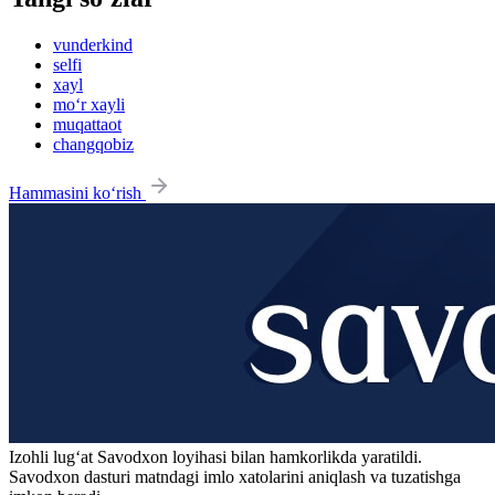
vunderkind
selfi
xayl
mo‘r xayli
muqattaot
changqobiz
Hammasini ko‘rish
Izohli lugʻat
Savodxon
loyihasi bilan hamkorlikda yaratildi.
Savodxon dasturi matndagi imlo xatolarini aniqlash va tuzatishga