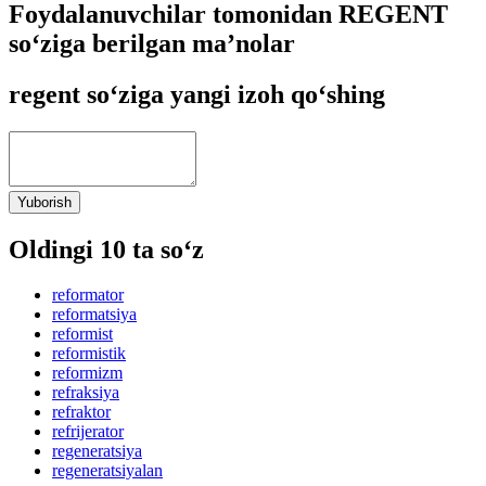
Foydalanuvchilar tomonidan REGENT
so‘ziga berilgan ma’nolar
regent so‘ziga yangi izoh qo‘shing
Yuborish
Oldingi 10 ta so‘z
reformator
reformatsiya
reformist
reformistik
reformizm
refraksiya
refraktor
refrijerator
regeneratsiya
regeneratsiyalan