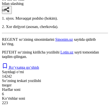
bilan ulashing
ot
1.
siyos.
Muvaqqat podsho (hokim).
2. Xor dirijyori (asosan, cherkovda).
REGENT
so‘zining sinonimlarini
Sinonim.uz
saytida qidirib
ko‘ring.
РЕГЕНТ
so‘zining kirillcha yozilishi
Lotin.uz
sayti tomonidan
taqdim qilingan.
Ro‘yxatga qo‘shish
Saytdagi o‘rni
14242
So‘zning teskari yozilishi
tneger
Harflar soni
6
Ko‘rishlar soni
223