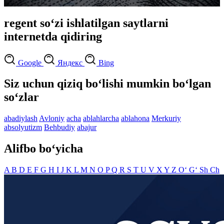
regent so‘zi ishlatilgan saytlarni
internetda qidiring
Google
Яндекс
Bing
Siz uchun qiziq bo‘lishi mumkin bo‘lgan
so‘zlar
abadiylash
Avloniy
acha
ablahlarcha
ablahona
Merkuriy
absolyutizm
Behbudiy
abajur
Alifbo bo‘yicha
A
B
D
E
F
G
H
I
J
K
L
M
N
O
P
Q
R
S
T
U
V
X
Y
Z
O‘
G‘
Sh
Ch