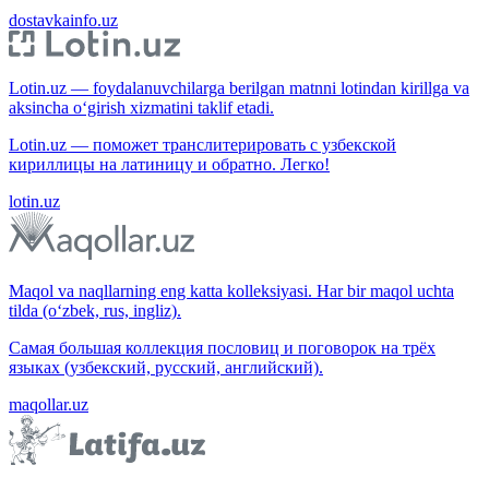
dostavkainfo.uz
Lotin.uz — foydalanuvchilarga berilgan matnni lotindan kirillga va
aksincha o‘girish xizmatini taklif etadi.
Lotin.uz — поможет транслитерировать с узбекской
кириллицы на латиницу и обратно. Легко!
lotin.uz
Maqol va naqllarning eng katta kolleksiyasi. Har bir maqol uchta
tilda (o‘zbek, rus, ingliz).
Самая большая коллекция пословиц и поговорок на трёх
языках (узбекский, русский, английский).
maqollar.uz