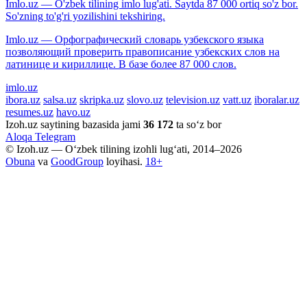
Imlo.uz — O'zbek tilining imlo lug'ati. Saytda 87 000 ortiq so'z bor.
So'zning to'g'ri yozilishini tekshiring.
Imlo.uz — Орфографический словарь узбекского языка
позволяющий проверить правописание узбекских слов на
латинице и кириллице. В базе более 87 000 слов.
imlo.uz
ibora.uz
salsa.uz
skripka.uz
slovo.uz
television.uz
vatt.uz
iboralar.uz
resumes.uz
havo.uz
Izoh.uz saytining bazasida jami
36 172
ta so‘z bor
Aloqa
Telegram
© Izoh.uz — O‘zbek tilining izohli lug‘ati, 2014–2026
Obuna
va
GoodGroup
loyihasi.
18+