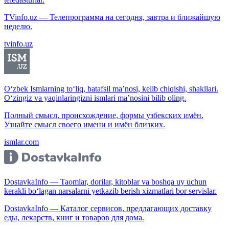
TVinfo.uz — Телепрограмма на сегодня, завтра и ближайшую
неделю.
tvinfo.uz
O‘zbek Ismlarning to‘liq, batafsil ma’nosi, kelib chiqishi, shakllari.
O‘zingiz va yaqinlaringizni ismlari ma’nosini bilib oling.
Полный смысл, происхождение, формы узбекских имён.
Узнайте смысл своего имени и имён близких.
ismlar.com
DostavkaInfo — Taomlar, dorilar, kitoblar va boshqa uy uchun
kerakli bo‘lagan narsalarni yetkazib berish xizmatlari bor servislar.
DostavkaInfo — Каталог сервисов, предлагающих доставку
еды, лекарств, книг и товаров для дома.