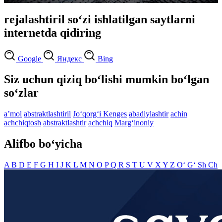
rejalashtiril so‘zi ishlatilgan saytlarni
internetda qidiring
Google
Яндекс
Bing
Siz uchun qiziq bo‘lishi mumkin bo‘lgan
so‘zlar
aʼmol
abstraktlashtiril
Jo‘qorg‘i Kenges
abadiylashtir
achin
achchiqtosh
abstraktlashtir
achchiq
Marg‘inoniy
Alifbo bo‘yicha
A
B
D
E
F
G
H
I
J
K
L
M
N
O
P
Q
R
S
T
U
V
X
Y
Z
O‘
G‘
Sh
Ch