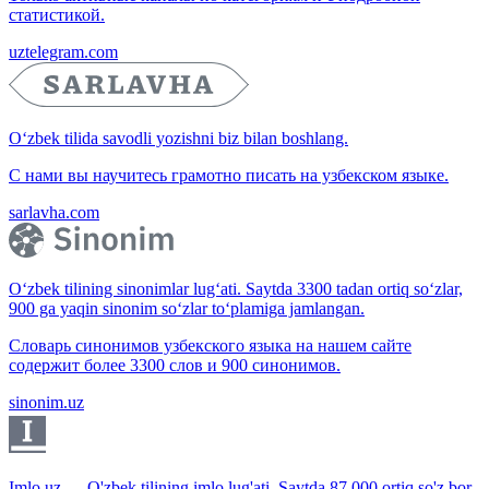
статистикой.
uztelegram.com
O‘zbek tilida savodli yozishni biz bilan boshlang.
С нами вы научитесь грамотно писать на узбекском языке.
sarlavha.com
O‘zbek tilining sinonimlar lug‘ati. Saytda 3300 tadan ortiq so‘zlar,
900 ga yaqin sinonim so‘zlar to‘plamiga jamlangan.
Словарь синонимов узбекского языка на нашем сайте
содержит более 3300 слов и 900 синонимов.
sinonim.uz
Imlo.uz — O'zbek tilining imlo lug'ati. Saytda 87 000 ortiq so'z bor.