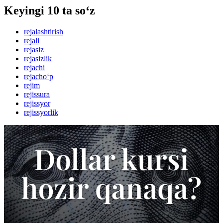
Keyingi 10 ta so‘z
rejalashtirish
rejali
rejasiz
rejasizlik
rejachi
rejacho‘p
rejim
rejissura
rejissyor
rejissyorlik