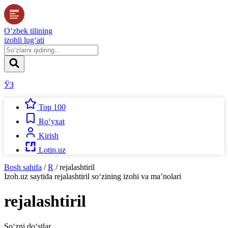
O‘zbek tilining
izohli lug‘ati
ЎЗ
Top 100
Ro‘yxat
Kirish
Lotin.uz
Bosh sahifa
/
R
/
rejalashtiril
Izoh.uz
saytida
rejalashtiril
so‘zining izohi va ma’nolari
rejalashtiril
So‘zni do‘stlar