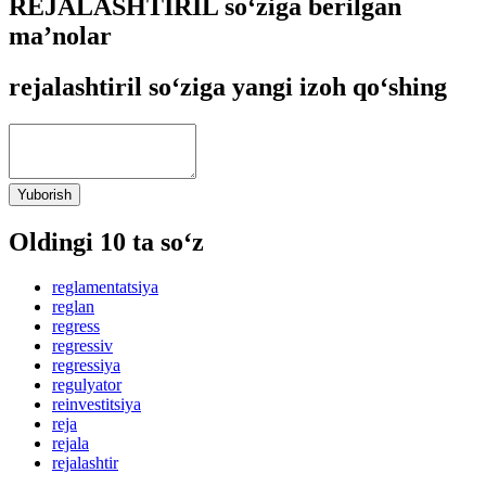
REJALASHTIRIL so‘ziga berilgan
ma’nolar
rejalashtiril so‘ziga yangi izoh qo‘shing
Yuborish
Oldingi 10 ta so‘z
reglamentatsiya
reglan
regress
regressiv
regressiya
regulyator
reinvestitsiya
reja
rejala
rejalashtir