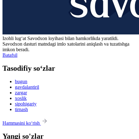
Izohli lugʻat
Savodxon
loyihasi bilan hamkorlikda yaratildi.
Savodxon dasturi matndagi imlo xatolarini aniqlash va tuzatishga
imkon beradi.
Batafsil
Tasodifiy so‘zlar
bugun
gavdalantiril
zargar
xoslik
sipohigariy
tirnash
Hammasini ko‘rish
Yangi so'zlar