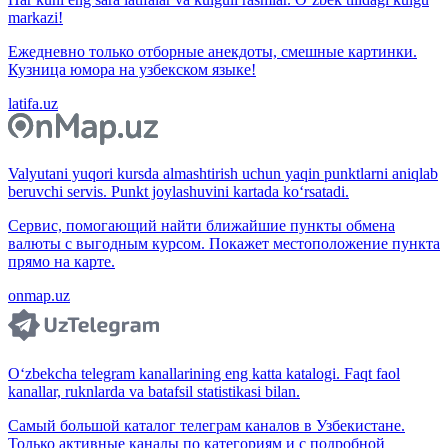
markazi!
Ежедневно только отборные анекдоты, смешные картинки.
Кузница юмора на узбекском языке!
latifa.uz
Valyutani yuqori kursda almashtirish uchun yaqin punktlarni aniqlab
beruvchi servis. Punkt joylashuvini kartada ko‘rsatadi.
Сервис, помогающий найти ближайшие пункты обмена
валюты с выгодным курсом. Покажет местоположение пункта
прямо на карте.
onmap.uz
O‘zbekcha telegram kanallarining eng katta katalogi. Faqt faol
kanallar, ruknlarda va batafsil statistikasi bilan.
Самый большой каталог телеграм каналов в Узбекистане.
Только активные каналы по категориям и с подробной