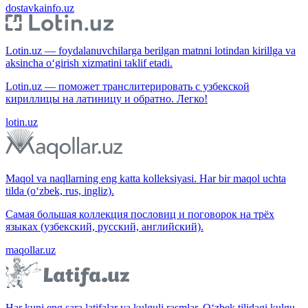
dostavkainfo.uz
Lotin.uz — foydalanuvchilarga berilgan matnni lotindan kirillga va
aksincha o‘girish xizmatini taklif etadi.
Lotin.uz — поможет транслитерировать с узбекской
кириллицы на латиницу и обратно. Легко!
lotin.uz
Maqol va naqllarning eng katta kolleksiyasi. Har bir maqol uchta
tilda (o‘zbek, rus, ingliz).
Самая большая коллекция пословиц и поговорок на трёх
языках (узбекский, русский, английский).
maqollar.uz
Har kuni eng sara latifalar va kulguli rasmlar. O‘zbek tilidagi kulgu