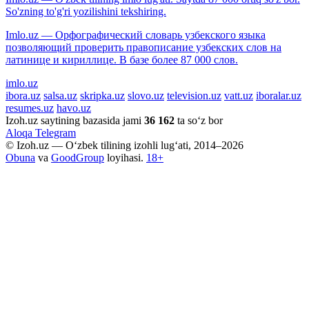
So'zning to'g'ri yozilishini tekshiring.
Imlo.uz — Орфографический словарь узбекского языка
позволяющий проверить правописание узбекских слов на
латинице и кириллице. В базе более 87 000 слов.
imlo.uz
ibora.uz
salsa.uz
skripka.uz
slovo.uz
television.uz
vatt.uz
iboralar.uz
resumes.uz
havo.uz
Izoh.uz saytining bazasida jami
36 162
ta so‘z bor
Aloqa
Telegram
© Izoh.uz — O‘zbek tilining izohli lug‘ati, 2014–2026
Obuna
va
GoodGroup
loyihasi.
18+