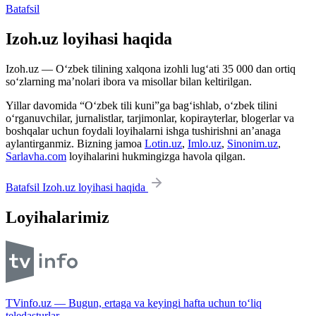
Batafsil
Izoh.uz loyihasi haqida
Izoh.uz — O‘zbek tilining xalqona izohli lug‘ati 35 000 dan ortiq
so‘zlarning ma’nolari ibora va misollar bilan keltirilgan.
Yillar davomida “O‘zbek tili kuni”ga bag‘ishlab, o‘zbek tilini
o‘rganuvchilar, jurnalistlar, tarjimonlar, kopirayterlar, blogerlar va
boshqalar uchun foydali loyihalarni ishga tushirishni an’anaga
aylantirganmiz. Bizning jamoa
Lotin.uz
,
Imlo.uz
,
Sinonim.uz
,
Sarlavha.com
loyihalarini hukmingizga havola qilgan.
Batafsil Izoh.uz loyihasi haqida
Loyihalarimiz
TVinfo.uz — Bugun, ertaga va keyingi hafta uchun to‘liq
teledasturlar.