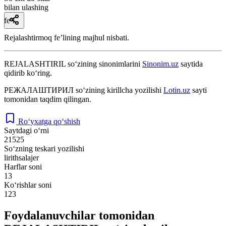
bilan ulashing
fe’l
Rejalashtirmoq feʼlining majhul nisbati.
REJALASHTIRIL
so‘zining sinonimlarini
Sinonim.uz
saytida
qidirib ko‘ring.
РЕЖАЛАШТИРИЛ
so‘zining kirillcha yozilishi
Lotin.uz
sayti
tomonidan taqdim qilingan.
Ro‘yxatga qo‘shish
Saytdagi o‘rni
21525
So‘zning teskari yozilishi
lirithsalajer
Harflar soni
13
Ko‘rishlar soni
123
Foydalanuvchilar tomonidan