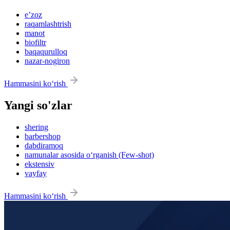
eʼzoz
raqamlashtrish
manot
biofiltr
baqaqurulloq
nazar-nogiron
Hammasini ko‘rish
Yangi so'zlar
shering
barbershop
dabdiramoq
namunalar asosida o‘rganish (Few-shot)
ekstensiv
vayfay
Hammasini ko‘rish