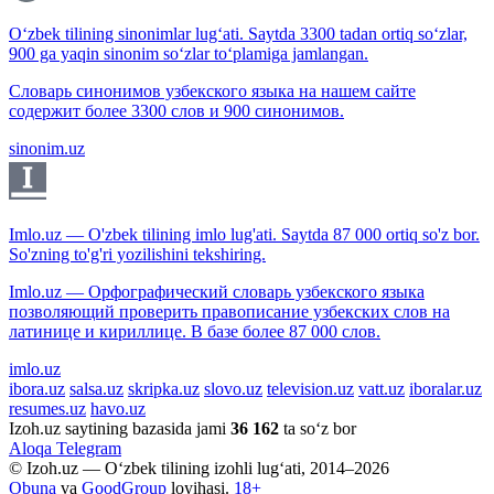
O‘zbek tilining sinonimlar lug‘ati. Saytda 3300 tadan ortiq so‘zlar,
900 ga yaqin sinonim so‘zlar to‘plamiga jamlangan.
Словарь синонимов узбекского языка на нашем сайте
содержит более 3300 слов и 900 синонимов.
sinonim.uz
Imlo.uz — O'zbek tilining imlo lug'ati. Saytda 87 000 ortiq so'z bor.
So'zning to'g'ri yozilishini tekshiring.
Imlo.uz — Орфографический словарь узбекского языка
позволяющий проверить правописание узбекских слов на
латинице и кириллице. В базе более 87 000 слов.
imlo.uz
ibora.uz
salsa.uz
skripka.uz
slovo.uz
television.uz
vatt.uz
iboralar.uz
resumes.uz
havo.uz
Izoh.uz saytining bazasida jami
36 162
ta so‘z bor
Aloqa
Telegram
© Izoh.uz — O‘zbek tilining izohli lug‘ati, 2014–2026
Obuna
va
GoodGroup
loyihasi.
18+