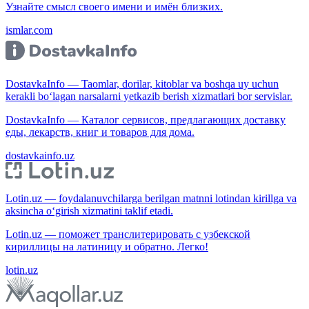
Узнайте смысл своего имени и имён близких.
ismlar.com
DostavkaInfo — Taomlar, dorilar, kitoblar va boshqa uy uchun
kerakli bo‘lagan narsalarni yetkazib berish xizmatlari bor servislar.
DostavkaInfo — Каталог сервисов, предлагающих доставку
еды, лекарств, книг и товаров для дома.
dostavkainfo.uz
Lotin.uz — foydalanuvchilarga berilgan matnni lotindan kirillga va
aksincha o‘girish xizmatini taklif etadi.
Lotin.uz — поможет транслитерировать с узбекской
кириллицы на латиницу и обратно. Легко!
lotin.uz