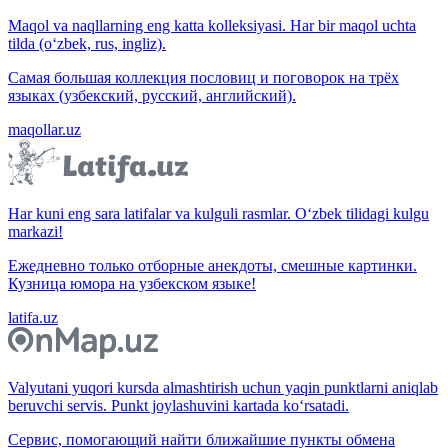
Maqol va naqllarning eng katta kolleksiyasi. Har bir maqol uchta
tilda (o‘zbek, rus, ingliz).
Самая большая коллекция пословиц и поговорок на трёх
языках (узбекский, русский, английский).
maqollar.uz
Har kuni eng sara latifalar va kulguli rasmlar. O‘zbek tilidagi kulgu
markazi!
Ежедневно только отборные анекдоты, смешные картинки.
Кузница юмора на узбекском языке!
latifa.uz
Valyutani yuqori kursda almashtirish uchun yaqin punktlarni aniqlab
beruvchi servis. Punkt joylashuvini kartada ko‘rsatadi.
Сервис, помогающий найти ближайшие пункты обмена