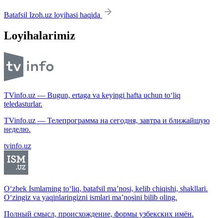
Batafsil Izoh.uz loyihasi haqida
Loyihalarimiz
TVinfo.uz — Bugun, ertaga va keyingi hafta uchun to‘liq
teledasturlar.
TVinfo.uz — Телепрограмма на сегодня, завтра и ближайшую
неделю.
tvinfo.uz
O‘zbek Ismlarning to‘liq, batafsil ma’nosi, kelib chiqishi, shakllari.
O‘zingiz va yaqinlaringizni ismlari ma’nosini bilib oling.
Полный смысл, происхождение, формы узбекских имён.