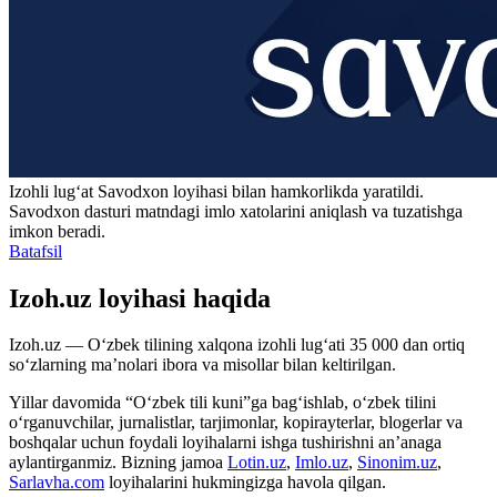
Izohli lugʻat
Savodxon
loyihasi bilan hamkorlikda yaratildi.
Savodxon dasturi matndagi imlo xatolarini aniqlash va tuzatishga
imkon beradi.
Batafsil
Izoh.uz loyihasi haqida
Izoh.uz — O‘zbek tilining xalqona izohli lug‘ati 35 000 dan ortiq
so‘zlarning ma’nolari ibora va misollar bilan keltirilgan.
Yillar davomida “O‘zbek tili kuni”ga bag‘ishlab, o‘zbek tilini
o‘rganuvchilar, jurnalistlar, tarjimonlar, kopirayterlar, blogerlar va
boshqalar uchun foydali loyihalarni ishga tushirishni an’anaga
aylantirganmiz. Bizning jamoa
Lotin.uz
,
Imlo.uz
,
Sinonim.uz
,
Sarlavha.com
loyihalarini hukmingizga havola qilgan.