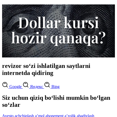
revizor so‘zi ishlatilgan saytlarni
internetda qidiring
Google
Яндекс
Bing
Siz uchun qiziq bo‘lishi mumkin bo‘lgan
so‘zlar
Avesto
achchiqlash
aʼmol
abonement
aʼzolik
abadiylash