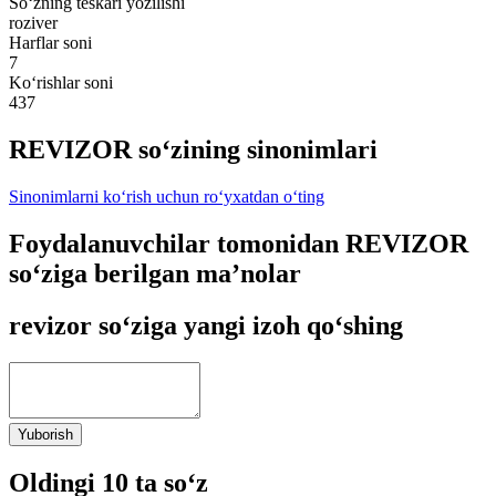
So‘zning teskari yozilishi
roziver
Harflar soni
7
Ko‘rishlar soni
437
REVIZOR so‘zining sinonimlari
Sinonimlarni ko‘rish uchun ro‘yxatdan o‘ting
Foydalanuvchilar tomonidan REVIZOR
so‘ziga berilgan ma’nolar
revizor so‘ziga yangi izoh qo‘shing
Yuborish
Oldingi 10 ta so‘z