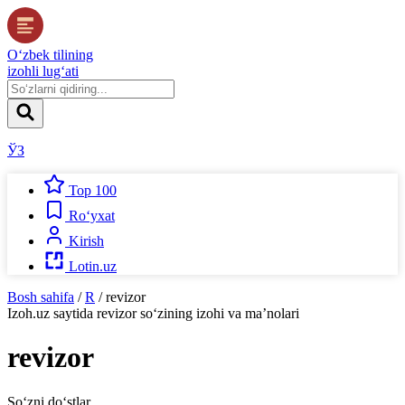
O‘zbek tilining
izohli lug‘ati
ЎЗ
Top 100
Ro‘yxat
Kirish
Lotin.uz
Bosh sahifa
/
R
/
revizor
Izoh.uz
saytida
revizor
so‘zining izohi va ma’nolari
revizor
So‘zni do‘stlar