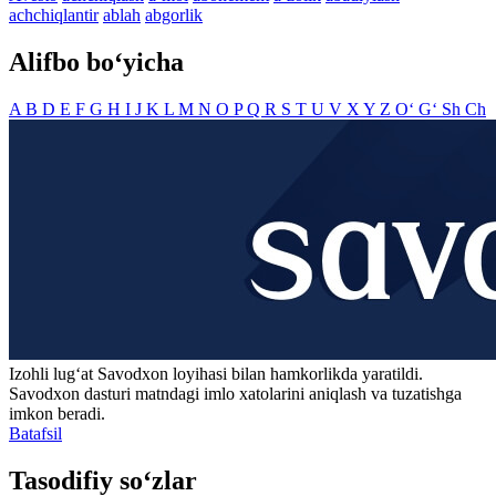
achchiqlantir
ablah
abgorlik
Alifbo bo‘yicha
A
B
D
E
F
G
H
I
J
K
L
M
N
O
P
Q
R
S
T
U
V
X
Y
Z
O‘
G‘
Sh
Ch
Izohli lugʻat
Savodxon
loyihasi bilan hamkorlikda yaratildi.
Savodxon dasturi matndagi imlo xatolarini aniqlash va tuzatishga
imkon beradi.
Batafsil
Tasodifiy so‘zlar