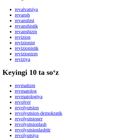
revalvatsiya
revansh
revanshist
revanshistik
revanshizm
revizion
revizionist
revizionistik
revizionizm
reviziya
Keyingi 10 ta so‘z
revmatizm
revmatolog
revmatologiya
revolver
revolyutsion
revolyutsion-demokratik
revolyutsioner
revolyutsionlash
revolyutsionlashtir
revolyutsiya