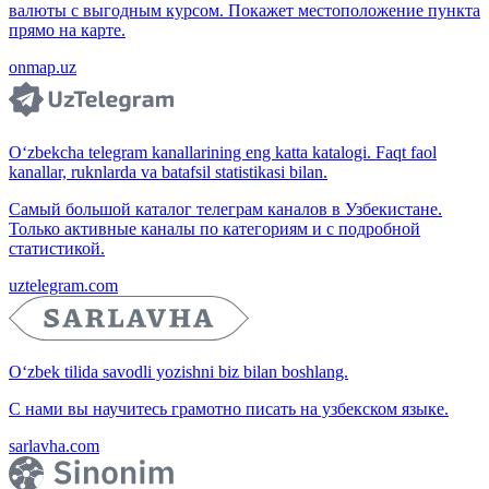
валюты с выгодным курсом. Покажет местоположение пункта
прямо на карте.
onmap.uz
O‘zbekcha telegram kanallarining eng katta katalogi. Faqt faol
kanallar, ruknlarda va batafsil statistikasi bilan.
Самый большой каталог телеграм каналов в Узбекистане.
Только активные каналы по категориям и с подробной
статистикой.
uztelegram.com
O‘zbek tilida savodli yozishni biz bilan boshlang.
С нами вы научитесь грамотно писать на узбекском языке.
sarlavha.com