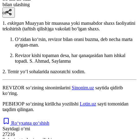
bilan ulashing
ot
1.
eskirgan
Muayyan bir muassasa yoki mansabdor shaxs faoliyatini
tekshirish (taftish qilish)ga vakolati boʻlgan shaxs.
Oʻzidan koʻrsin, revizor bilan orani buzma, deb necha marta
aytgan-man.
Revizor kishi topaman desa, har qanaqasidan ham ishkal
topadi.
S. Ahmad, Saylanma
2. Temir yoʻl sohalarida nazoratchi xodim.
REVIZOR
so‘zining sinonimlarini
Sinonim.uz
saytida qidirib
ko‘ring.
РЕВИЗОР
so‘zining kirillcha yozilishi
Lotin.uz
sayti tomonidan
taqdim qilingan.
Ro‘yxatga qo‘shish
Saytdagi o‘rni
27216