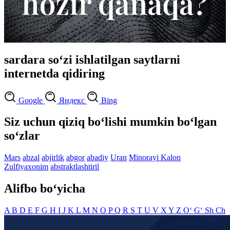
sardara so‘zi ishlatilgan saytlarni
internetda qidiring
Google
Яндекс
Bing
Siz uchun qiziq bo‘lishi mumkin bo‘lgan
so‘zlar
Mars
abzal
abjirlik
abgor
abadiy
Uran
Minorayi Kalon
Zulfiyaxonim
abstraktlashtiril
Alifbo bo‘yicha
A
B
D
E
F
G
H
I
J
K
L
M
N
O
P
Q
R
S
T
U
V
X
Y
Z
O‘
G‘
Sh
Ch