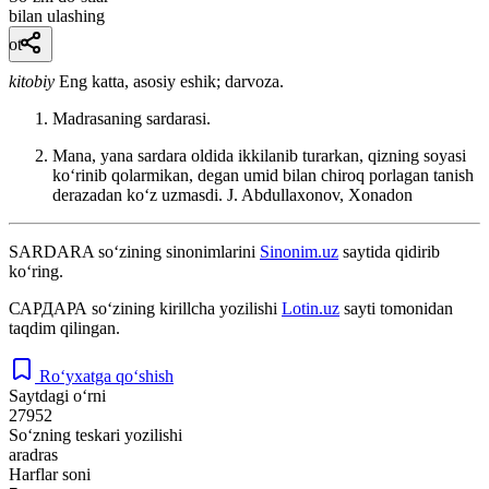
bilan ulashing
ot
kitobiy
Eng katta, asosiy eshik; darvoza.
Madrasaning sardarasi.
Mana, yana sardara oldida ikkilanib turarkan, qizning soyasi
koʻrinib qolarmikan, degan umid bilan chiroq porlagan tanish
derazadan koʻz uzmasdi.
J. Abdullaxonov, Xonadon
SARDARA
so‘zining sinonimlarini
Sinonim.uz
saytida qidirib
ko‘ring.
САРДАРА
so‘zining kirillcha yozilishi
Lotin.uz
sayti tomonidan
taqdim qilingan.
Ro‘yxatga qo‘shish
Saytdagi o‘rni
27952
So‘zning teskari yozilishi
aradras
Harflar soni