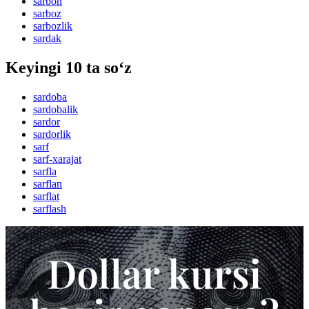
sarbon
sarboz
sarbozlik
sardak
Keyingi 10 ta so‘z
sardoba
sardobalik
sardor
sardorlik
sarf
sarf-xarajat
sarfla
sarflan
sarflat
sarflash