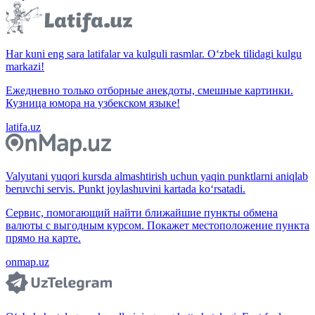
Har kuni eng sara latifalar va kulguli rasmlar. O‘zbek tilidagi kulgu
markazi!
Ежедневно только отборные анекдоты, смешные картинки.
Кузница юмора на узбекском языке!
latifa.uz
Valyutani yuqori kursda almashtirish uchun yaqin punktlarni aniqlab
beruvchi servis. Punkt joylashuvini kartada ko‘rsatadi.
Сервис, помогающий найти ближайшие пункты обмена
валюты с выгодным курсом. Покажет местоположение пункта
прямо на карте.
onmap.uz