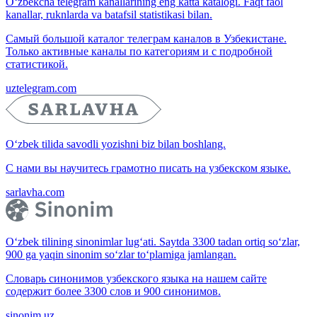
O‘zbekcha telegram kanallarining eng katta katalogi. Faqt faol
kanallar, ruknlarda va batafsil statistikasi bilan.
Самый большой каталог телеграм каналов в Узбекистане.
Только активные каналы по категориям и с подробной
статистикой.
uztelegram.com
O‘zbek tilida savodli yozishni biz bilan boshlang.
С нами вы научитесь грамотно писать на узбекском языке.
sarlavha.com
O‘zbek tilining sinonimlar lug‘ati. Saytda 3300 tadan ortiq so‘zlar,
900 ga yaqin sinonim so‘zlar to‘plamiga jamlangan.
Словарь синонимов узбекского языка на нашем сайте
содержит более 3300 слов и 900 синонимов.
sinonim.uz