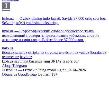
Imlo.uz — O'zbek tilining imlo lug'ati. Saytda 87 000 ortiq so'z bor.
So'zning to'g'ri yozilishini tekshiring.
Imlo.uz — Орфографический словарь узбекского языка
позволяющий проверить правописание узбекских слов на
латинице и кириллице. В базе более 87 000 слов.
imlo.uz
ibora.uz
salsa.uz
skripka.uz
slovo.uz
television.uz
vatt.uz
iboralar.uz
resumes.uz
havo.uz
Izoh.uz saytining bazasida jami
36 149
ta so‘z bor
Aloqa
Telegram
© Izoh.uz — O‘zbek tilining izohli lug‘ati, 2014–2026
Obuna
va
GoodGroup
loyihasi.
18+