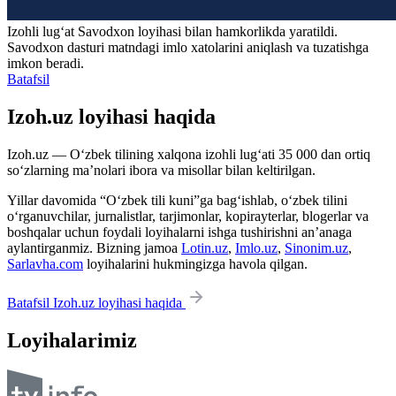
Izohli lugʻat
Savodxon
loyihasi bilan hamkorlikda yaratildi.
Savodxon dasturi matndagi imlo xatolarini aniqlash va tuzatishga
imkon beradi.
Batafsil
Izoh.uz loyihasi haqida
Izoh.uz — O‘zbek tilining xalqona izohli lug‘ati 35 000 dan ortiq
so‘zlarning ma’nolari ibora va misollar bilan keltirilgan.
Yillar davomida “O‘zbek tili kuni”ga bag‘ishlab, o‘zbek tilini
o‘rganuvchilar, jurnalistlar, tarjimonlar, kopirayterlar, blogerlar va
boshqalar uchun foydali loyihalarni ishga tushirishni an’anaga
aylantirganmiz. Bizning jamoa
Lotin.uz
,
Imlo.uz
,
Sinonim.uz
,
Sarlavha.com
loyihalarini hukmingizga havola qilgan.
Batafsil Izoh.uz loyihasi haqida
Loyihalarimiz