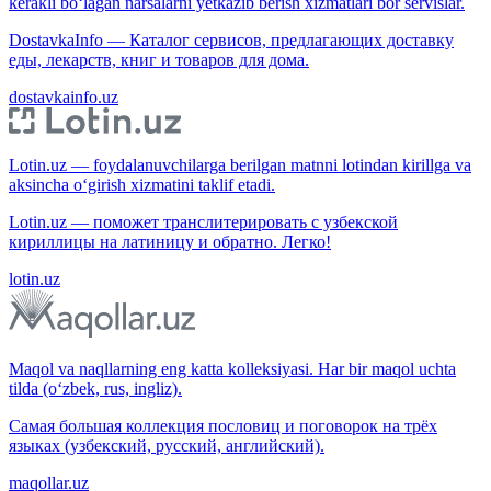
kerakli bo‘lagan narsalarni yetkazib berish xizmatlari bor servislar.
DostavkaInfo — Каталог сервисов, предлагающих доставку
еды, лекарств, книг и товаров для дома.
dostavkainfo.uz
Lotin.uz — foydalanuvchilarga berilgan matnni lotindan kirillga va
aksincha o‘girish xizmatini taklif etadi.
Lotin.uz — поможет транслитерировать с узбекской
кириллицы на латиницу и обратно. Легко!
lotin.uz
Maqol va naqllarning eng katta kolleksiyasi. Har bir maqol uchta
tilda (o‘zbek, rus, ingliz).
Самая большая коллекция пословиц и поговорок на трёх
языках (узбекский, русский, английский).
maqollar.uz