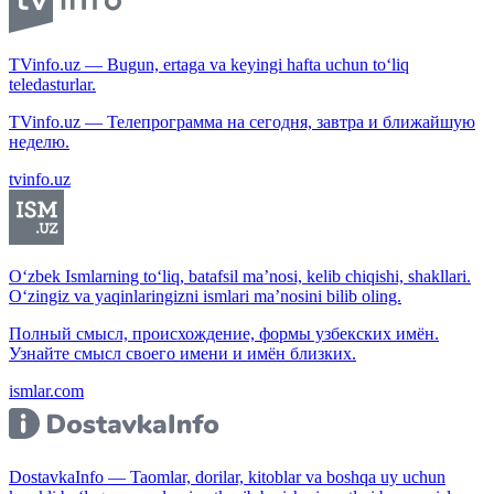
TVinfo.uz — Bugun, ertaga va keyingi hafta uchun to‘liq
teledasturlar.
TVinfo.uz — Телепрограмма на сегодня, завтра и ближайшую
неделю.
tvinfo.uz
O‘zbek Ismlarning to‘liq, batafsil ma’nosi, kelib chiqishi, shakllari.
O‘zingiz va yaqinlaringizni ismlari ma’nosini bilib oling.
Полный смысл, происхождение, формы узбекских имён.
Узнайте смысл своего имени и имён близких.
ismlar.com
DostavkaInfo — Taomlar, dorilar, kitoblar va boshqa uy uchun