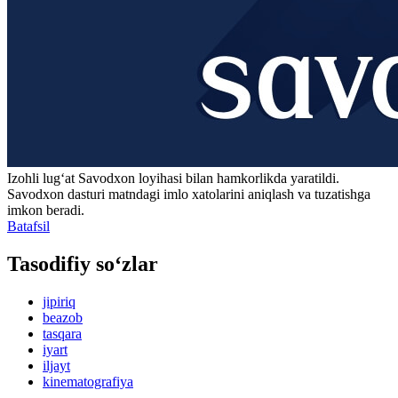
Izohli lugʻat
Savodxon
loyihasi bilan hamkorlikda yaratildi.
Savodxon dasturi matndagi imlo xatolarini aniqlash va tuzatishga
imkon beradi.
Batafsil
Tasodifiy so‘zlar
jipiriq
beazob
tasqara
iyart
iljayt
kinematografiya