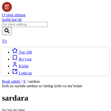
O‘zbek tilining
izohli lug‘ati
ЎЗ
Top 100
Ro‘yxat
Kirish
Lotin.uz
Bosh sahifa
/
S
/
sardara
Izoh.uz
saytida
sardara
so‘zining izohi va ma’nolari
sardara
So‘zni do‘stlar