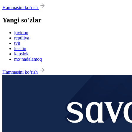
Hammasini ko‘rish
Yangi so'zlar
jovidon
reptiliya
tvit
letsitin
kapslok
mo‘nadalamoq
Hammasini ko‘rish