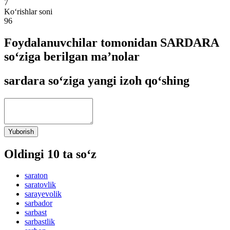
7
Ko‘rishlar soni
96
Foydalanuvchilar tomonidan SARDARA
so‘ziga berilgan ma’nolar
sardara so‘ziga yangi izoh qo‘shing
Yuborish
Oldingi 10 ta so‘z
saraton
saratovlik
sarayevolik
sarbador
sarbast
sarbastlik