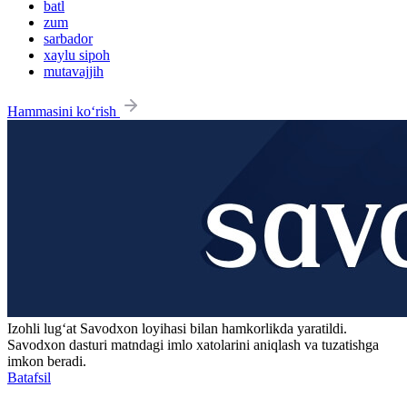
batl
zum
sarbador
xaylu sipoh
mutavajjih
Hammasini ko‘rish
Izohli lugʻat
Savodxon
loyihasi bilan hamkorlikda yaratildi.
Savodxon dasturi matndagi imlo xatolarini aniqlash va tuzatishga
imkon beradi.
Batafsil