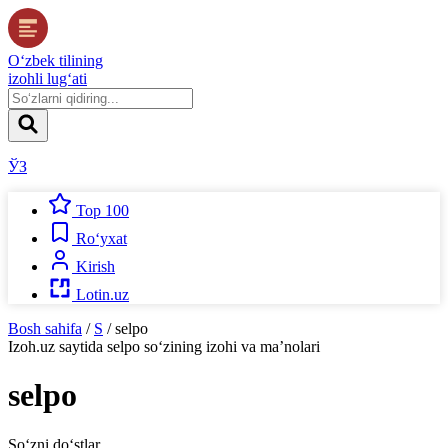
O‘zbek tilining
izohli lug‘ati
ЎЗ
Top 100
Ro‘yxat
Kirish
Lotin.uz
Bosh sahifa
/
S
/
selpo
Izoh.uz
saytida
selpo
so‘zining izohi va ma’nolari
selpo
So‘zni do‘stlar