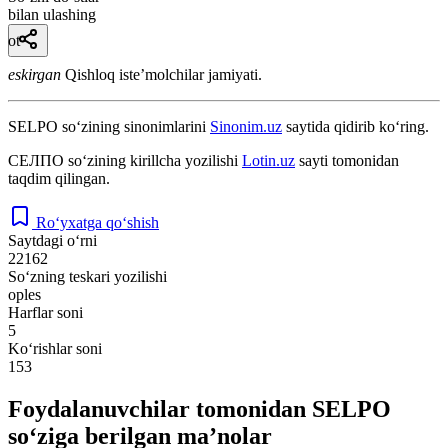
bilan ulashing
ot
eskirgan
Qishloq isteʼmolchilar jamiyati.
SELPO
so‘zining sinonimlarini
Sinonim.uz
saytida qidirib ko‘ring.
СЕЛПО
so‘zining kirillcha yozilishi
Lotin.uz
sayti tomonidan
taqdim qilingan.
Ro‘yxatga qo‘shish
Saytdagi o‘rni
22162
So‘zning teskari yozilishi
oples
Harflar soni
5
Ko‘rishlar soni
153
Foydalanuvchilar tomonidan SELPO
so‘ziga berilgan ma’nolar