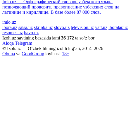
Imlo.uz — Орфографический словарь узбекского языка
позволяющий проверить правописание узбекских слов на
латинице и кириллице. В базе более 87 000 слов.
imlo.uz
ibora.uz
salsa.uz
skripka.uz
slovo.uz
television.uz
vatt.uz
iboralar.uz
resumes.uz
havo.uz
Izoh.uz saytining bazasida jami
36 172
ta so‘z bor
Aloqa
Telegram
© Izoh.uz — O‘zbek tilining izohli lug‘ati, 2014–2026
Obuna
va
GoodGroup
loyihasi.
18+