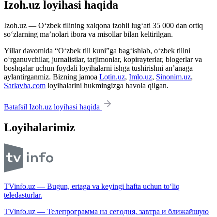
Izoh.uz loyihasi haqida
Izoh.uz — O‘zbek tilining xalqona izohli lug‘ati 35 000 dan ortiq
so‘zlarning ma’nolari ibora va misollar bilan keltirilgan.
Yillar davomida “O‘zbek tili kuni”ga bag‘ishlab, o‘zbek tilini
o‘rganuvchilar, jurnalistlar, tarjimonlar, kopirayterlar, blogerlar va
boshqalar uchun foydali loyihalarni ishga tushirishni an’anaga
aylantirganmiz. Bizning jamoa
Lotin.uz
,
Imlo.uz
,
Sinonim.uz
,
Sarlavha.com
loyihalarini hukmingizga havola qilgan.
Batafsil Izoh.uz loyihasi haqida
Loyihalarimiz
TVinfo.uz — Bugun, ertaga va keyingi hafta uchun to‘liq
teledasturlar.
TVinfo.uz — Телепрограмма на сегодня, завтра и ближайшую