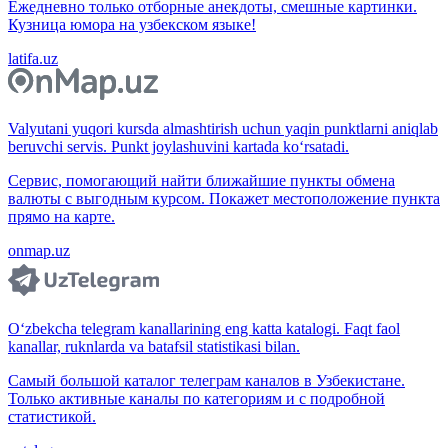
Ежедневно только отборные анекдоты, смешные картинки.
Кузница юмора на узбекском языке!
latifa.uz
Valyutani yuqori kursda almashtirish uchun yaqin punktlarni aniqlab
beruvchi servis. Punkt joylashuvini kartada ko‘rsatadi.
Сервис, помогающий найти ближайшие пункты обмена
валюты с выгодным курсом. Покажет местоположение пункта
прямо на карте.
onmap.uz
O‘zbekcha telegram kanallarining eng katta katalogi. Faqt faol
kanallar, ruknlarda va batafsil statistikasi bilan.
Самый большой каталог телеграм каналов в Узбекистане.
Только активные каналы по категориям и с подробной
статистикой.