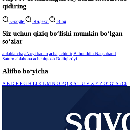
qidiring
Google
Яндекс
Bing
Siz uchun qiziq bo‘lishi mumkin bo‘lgan
so‘zlar
ablahlarcha
aʼzoyi badan
acha
achintir
Bahouddin Naqshband
Saturn
ablahona
achchiqtosh
Boltiqbo‘yi
Alifbo bo‘yicha
A
B
D
E
F
G
H
I
J
K
L
M
N
O
P
Q
R
S
T
U
V
X
Y
Z
O‘
G‘
Sh
Ch