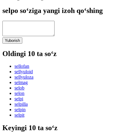
selpo so‘ziga yangi izoh qo‘shing
Yuborish
Oldingi 10 ta so‘z
sellofan
sellyuloid
sellyuloza
selmag
selob
selon
selpi
selpilla
selpin
selpit
Keyingi 10 ta so‘z