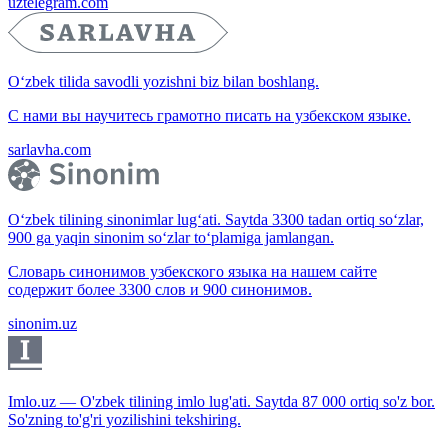
uztelegram.com
O‘zbek tilida savodli yozishni biz bilan boshlang.
С нами вы научитесь грамотно писать на узбекском языке.
sarlavha.com
O‘zbek tilining sinonimlar lug‘ati. Saytda 3300 tadan ortiq so‘zlar,
900 ga yaqin sinonim so‘zlar to‘plamiga jamlangan.
Словарь синонимов узбекского языка на нашем сайте
содержит более 3300 слов и 900 синонимов.
sinonim.uz
Imlo.uz — O'zbek tilining imlo lug'ati. Saytda 87 000 ortiq so'z bor.
So'zning to'g'ri yozilishini tekshiring.