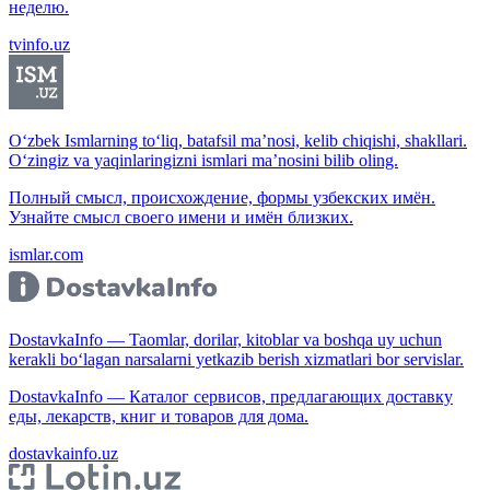
неделю.
tvinfo.uz
O‘zbek Ismlarning to‘liq, batafsil ma’nosi, kelib chiqishi, shakllari.
O‘zingiz va yaqinlaringizni ismlari ma’nosini bilib oling.
Полный смысл, происхождение, формы узбекских имён.
Узнайте смысл своего имени и имён близких.
ismlar.com
DostavkaInfo — Taomlar, dorilar, kitoblar va boshqa uy uchun
kerakli bo‘lagan narsalarni yetkazib berish xizmatlari bor servislar.
DostavkaInfo — Каталог сервисов, предлагающих доставку
еды, лекарств, книг и товаров для дома.
dostavkainfo.uz