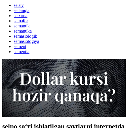
selsiy
seltangla
selxona
semafor
semantik
semantika
semasiologik
semasiologiya
sement
sementla
selpo so‘zi ishlatilgan saytlarni internetda