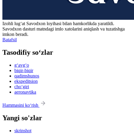
Izohli lugʻat
Savodxon
loyihasi bilan hamkorlikda yaratildi.
Savodxon dasturi matndagi imlo xatolarini aniqlash va tuzatishga
imkon beradi.
Batafsil
Tasodifiy so‘zlar
g‘avg‘o
biqir-biqir
qadimshunos
ekspeditsion
cho‘giri
aeronavtika
Hammasini ko‘rish
Yangi so'zlar
skrinshot