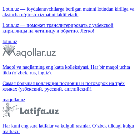
Lotin.uz — foydalanuvchilarga berilgan matnni lotindan kirillga va
aksincha o‘girish xizmatini taklif etadi.
Lotin.uz — поможет транслитерировать с узбекской
кириллицы на латиницу и обратно. Легко!
lotin.uz
Maqol va naqllarning eng katta kolleksiyasi. Har bir maqol uchta
tilda (o‘zbek, rus, ingliz).
Самая большая коллекция пословиц и поговорок на трёх
языках (узбекский, русский, английский).
maqollar.uz
Har kuni eng sara latifalar va kulguli rasmlar. O‘zbek tilidagi kulgu
markazi!