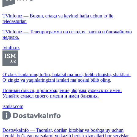
TVinfo.uz — Bugun, ertaga va keyingi hafta uchun to‘liq
teledasturlar.
TVinfo.uz — Телепрограмма на сегодня, завтра и ближайшую
неделю.
tvinfo.uz
O‘zbek Ismlarning to‘liq, batafsil ma’nosi, kelib chiqishi, shakllari.
O‘zingiz va yaqinlaringizni ismlari ma’nosini bilib oling.
Полный смысл, происхождение, формы узбекских имён.
Узнайте смысл своего имени и имён близких.
ismlar.com
DostavkaInfo — Taomlar, dorilar, kitoblar va boshqa uy uchun
kerakli bo‘lagan narsalarni yetkazib berish xizmatlari bor servislar.