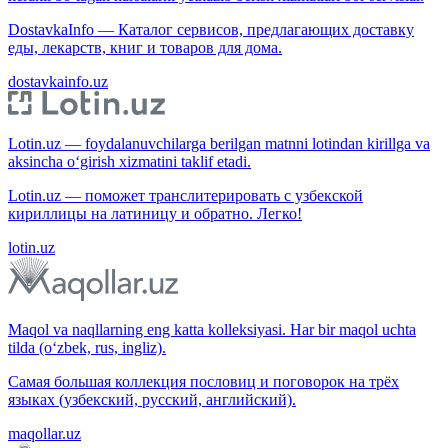
DostavkaInfo — Каталог сервисов, предлагающих доставку
еды, лекарств, книг и товаров для дома.
dostavkainfo.uz
Lotin.uz — foydalanuvchilarga berilgan matnni lotindan kirillga va
aksincha o‘girish xizmatini taklif etadi.
Lotin.uz — поможет транслитерировать с узбекской
кириллицы на латиницу и обратно. Легко!
lotin.uz
Maqol va naqllarning eng katta kolleksiyasi. Har bir maqol uchta
tilda (o‘zbek, rus, ingliz).
Самая большая коллекция пословиц и поговорок на трёх
языках (узбекский, русский, английский).
maqollar.uz