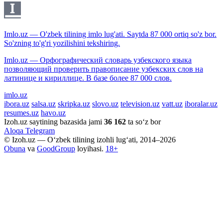
Imlo.uz — O'zbek tilining imlo lug'ati. Saytda 87 000 ortiq so'z bor.
So'zning to'g'ri yozilishini tekshiring.
Imlo.uz — Орфографический словарь узбекского языка
позволяющий проверить правописание узбекских слов на
латинице и кириллице. В базе более 87 000 слов.
imlo.uz
ibora.uz
salsa.uz
skripka.uz
slovo.uz
television.uz
vatt.uz
iboralar.uz
resumes.uz
havo.uz
Izoh.uz saytining bazasida jami
36 162
ta so‘z bor
Aloqa
Telegram
© Izoh.uz — O‘zbek tilining izohli lug‘ati, 2014–2026
Obuna
va
GoodGroup
loyihasi.
18+