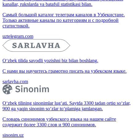
kanallar, ruknlarda va batafsil statistikasi bilan.
Самый большой каталог телеграм каналов в Узбекистане.
Только активные каналы по категориям и с подробной
статистикой.
uztelegram.com
O‘zbek tilida savodli yozishni biz bilan boshlang.
С нами вы научитесь грамотно писать на узбекском языке.
sarlavha.com
O‘zbek tilining sinonimlar lug‘ati. Saytda 3300 tadan ortiq so‘zlar,
900 ga yaqin sinonim so‘zlar to‘plamiga jamlangan.
Словарь синонимов узбекского языка на нашем сайте
содержит более 3300 слов и 900 синонимов.
sinonim.uz