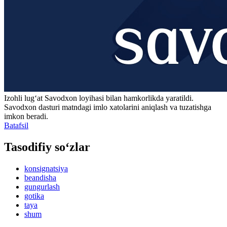
Izohli lugʻat
Savodxon
loyihasi bilan hamkorlikda yaratildi.
Savodxon dasturi matndagi imlo xatolarini aniqlash va tuzatishga
imkon beradi.
Batafsil
Tasodifiy so‘zlar
konsignatsiya
beandisha
gungurlash
gotika
taya
shum