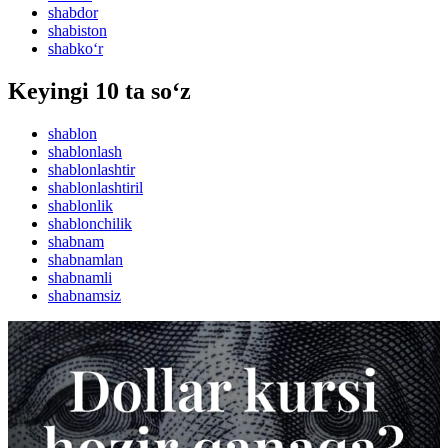
shabdor
shabiston
shabko‘r
Keyingi 10 ta so‘z
shablon
shablonlash
shablonlashtir
shablonlashtiril
shablonlik
shablonchilik
shabnam
shabnamlan
shabnamli
shabnamsiz