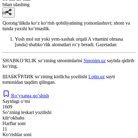
bilan ulashing
ot
Qorongʻilikda koʻz koʻrish qobiliyatining yomonlashuvi; shom va
tunda yaxshi koʻrmaslik.
Yosh mol sut yoki yem-xashak orqali A vitamini olmasa
[unda] shabkoʻrlik alomatlari roʻy beradi.
Gazetadan
SHABKO‘RLIK
so‘zining sinonimlarini
Sinonim.uz
saytida qidirib
ko‘ring.
ШАБКЎРЛИК
so‘zining kirillcha yozilishi
Lotin.uz
sayti
tomonidan taqdim qilingan.
Ro‘yxatga qo‘shish
Saytdagi o‘rni
1609
So‘zning teskari yozilishi
kilr‘okbahs
Harflar soni
11
Ko‘rishlar soni