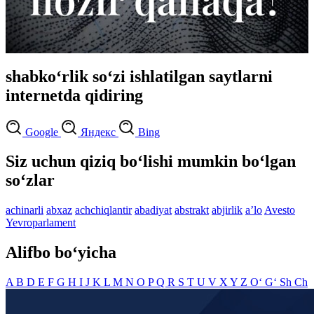
shabko‘rlik so‘zi ishlatilgan saytlarni
internetda qidiring
Google
Яндекс
Bing
Siz uchun qiziq bo‘lishi mumkin bo‘lgan
so‘zlar
achinarli
abxaz
achchiqlantir
abadiyat
abstrakt
abjirlik
aʼlo
Avesto
Yevroparlament
Alifbo bo‘yicha
A
B
D
E
F
G
H
I
J
K
L
M
N
O
P
Q
R
S
T
U
V
X
Y
Z
O‘
G‘
Sh
Ch