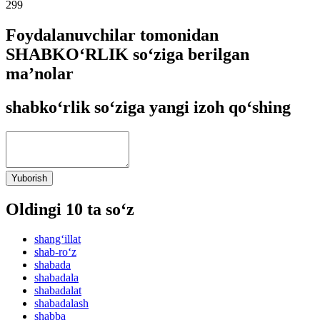
299
Foydalanuvchilar tomonidan
SHABKO‘RLIK so‘ziga berilgan
ma’nolar
shabko‘rlik so‘ziga yangi izoh qo‘shing
Yuborish
Oldingi 10 ta so‘z
shang‘illat
shab-ro‘z
shabada
shabadala
shabadalat
shabadalash
shabba