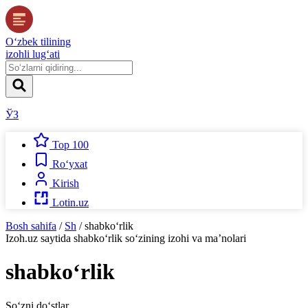
O‘zbek tilining
izohli lug‘ati
ЎЗ
Top 100
Ro‘yxat
Kirish
Lotin.uz
Bosh sahifa
/
Sh
/
shabko‘rlik
Izoh.uz
saytida
shabko‘rlik
so‘zining izohi va ma’nolari
shabko‘rlik
So‘zni do‘stlar