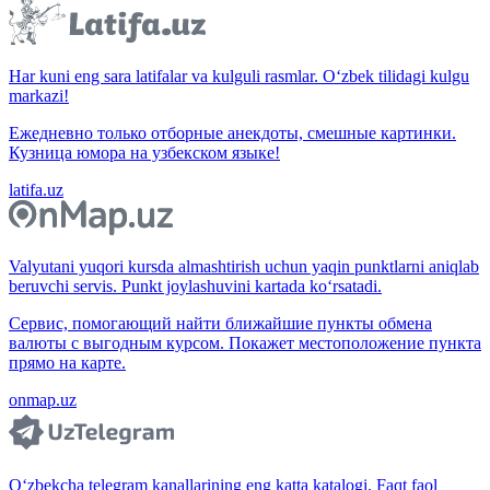
Har kuni eng sara latifalar va kulguli rasmlar. O‘zbek tilidagi kulgu
markazi!
Ежедневно только отборные анекдоты, смешные картинки.
Кузница юмора на узбекском языке!
latifa.uz
Valyutani yuqori kursda almashtirish uchun yaqin punktlarni aniqlab
beruvchi servis. Punkt joylashuvini kartada ko‘rsatadi.
Сервис, помогающий найти ближайшие пункты обмена
валюты с выгодным курсом. Покажет местоположение пункта
прямо на карте.
onmap.uz
O‘zbekcha telegram kanallarining eng katta katalogi. Faqt faol