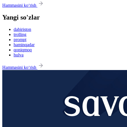
Hammasini ko‘rish
Yangi so'zlar
dabiriston
trolling
prompt
haminqadar
qoniqmoq
hulva
Hammasini ko‘rish