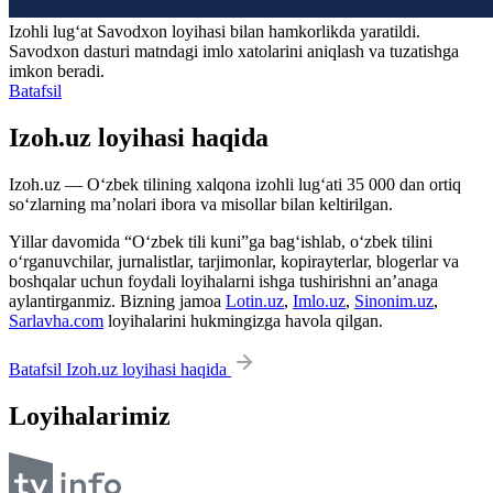
Izohli lugʻat
Savodxon
loyihasi bilan hamkorlikda yaratildi.
Savodxon dasturi matndagi imlo xatolarini aniqlash va tuzatishga
imkon beradi.
Batafsil
Izoh.uz loyihasi haqida
Izoh.uz — O‘zbek tilining xalqona izohli lug‘ati 35 000 dan ortiq
so‘zlarning ma’nolari ibora va misollar bilan keltirilgan.
Yillar davomida “O‘zbek tili kuni”ga bag‘ishlab, o‘zbek tilini
o‘rganuvchilar, jurnalistlar, tarjimonlar, kopirayterlar, blogerlar va
boshqalar uchun foydali loyihalarni ishga tushirishni an’anaga
aylantirganmiz. Bizning jamoa
Lotin.uz
,
Imlo.uz
,
Sinonim.uz
,
Sarlavha.com
loyihalarini hukmingizga havola qilgan.
Batafsil Izoh.uz loyihasi haqida
Loyihalarimiz