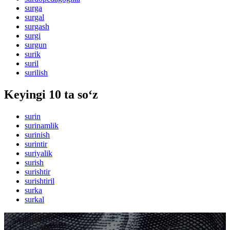
surga
surgal
surgash
surgi
surgun
surik
suril
surilish
Keyingi 10 ta so‘z
surin
surinamlik
surinish
surintir
suriyalik
surish
surishtir
surishtiril
surka
surkal