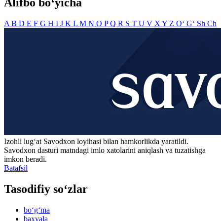
Alifbo bo‘yicha
A
B
D
E
F
G
H
I
J
K
L
M
N
O
P
Q
R
S
T
U
V
X
Y
Z
O‘
G‘
Sh
Ch
Izohli lugʻat
Savodxon
loyihasi bilan hamkorlikda yaratildi.
Savodxon dasturi matndagi imlo xatolarini aniqlash va tuzatishga
imkon beradi.
Batafsil
Tasodifiy so‘zlar
bo‘g‘ma
baxyala