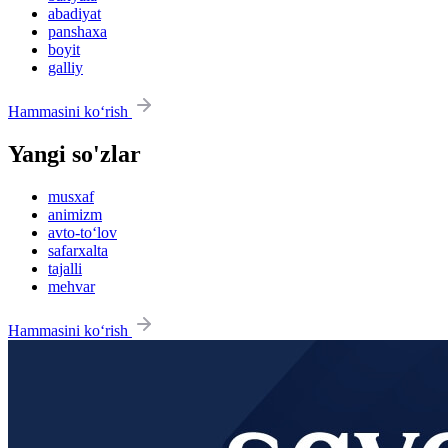
abadiyat
panshaxa
boyit
galliy
Hammasini ko‘rish
Yangi so'zlar
musxaf
animizm
avto-to‘lov
safarxalta
tajalli
mehvar
Hammasini ko‘rish