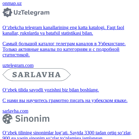
onmap.uz
O‘zbekcha telegram kanallarining eng katta katalogi. Faqt faol
kanallar, ruknlarda va batafsil statistikasi bilan.
Самый большой каталог телеграм каналов в Узбекистане.
Только активные каналы по категориям и с подробной
статистикой.
uztelegram.com
O‘zbek tilida savodli yozishni biz bilan boshlang.
С нами вы научитесь грамотно писать на узбекском языке.
sarlavha.com
O‘zbek tilining sinonimlar lug‘ati. Saytda 3300 tadan ortiq so‘zlar,
900 ga yaqin sinonim so‘zlar to‘plamiga jamlangan.