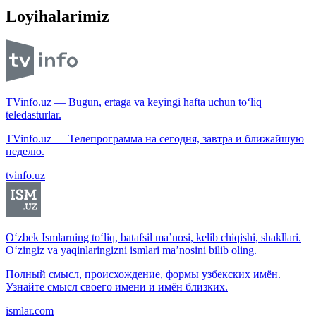
Loyihalarimiz
TVinfo.uz — Bugun, ertaga va keyingi hafta uchun to‘liq
teledasturlar.
TVinfo.uz — Телепрограмма на сегодня, завтра и ближайшую
неделю.
tvinfo.uz
O‘zbek Ismlarning to‘liq, batafsil ma’nosi, kelib chiqishi, shakllari.
O‘zingiz va yaqinlaringizni ismlari ma’nosini bilib oling.
Полный смысл, происхождение, формы узбекских имён.
Узнайте смысл своего имени и имён близких.
ismlar.com