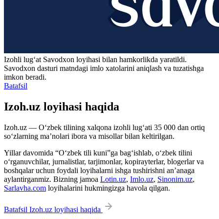
Izohli lugʻat
Savodxon
loyihasi bilan hamkorlikda yaratildi.
Savodxon dasturi matndagi imlo xatolarini aniqlash va tuzatishga
imkon beradi.
Batafsil
Izoh.uz loyihasi haqida
Izoh.uz — O‘zbek tilining xalqona izohli lug‘ati 35 000 dan ortiq
so‘zlarning ma’nolari ibora va misollar bilan keltirilgan.
Yillar davomida “O‘zbek tili kuni”ga bag‘ishlab, o‘zbek tilini
o‘rganuvchilar, jurnalistlar, tarjimonlar, kopirayterlar, blogerlar va
boshqalar uchun foydali loyihalarni ishga tushirishni an’anaga
aylantirganmiz. Bizning jamoa
Lotin.uz
,
Imlo.uz
,
Sinonim.uz
,
Sarlavha.com
loyihalarini hukmingizga havola qilgan.
Batafsil Izoh.uz loyihasi haqida