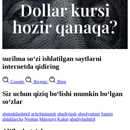
surilma so‘zi ishlatilgan saytlarni
internetda qidiring
Google
Яндекс
Bing
Siz uchun qiziq bo‘lishi mumkin bo‘lgan
so‘zlar
abstraktlashtiril
achchiqlanish
abadiylash
absolyutizm
Saturn
ablahlarcha
Neptun
Minorayi Kalon
abadiylashtiril