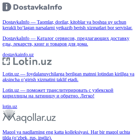
DostavkaInfo — Taomlar, dorilar, kitoblar va boshqa uy uchun
kerakli bo‘lagan narsalarni yetkazib berish xizmatlari bor servislar.
DostavkaInfo — Каталог сервисов, предлагающих доставку
еды, лекарств, книг и товаров для дома.
dostavkainfo.uz
Lotin.uz — foydalanuvchilarga berilgan matnni lotindan kirillga va
aksincha o‘girish xizmatini taklif etadi.
Lotin.uz — поможет транслитерировать с узбекской
кириллицы на латиницу и обратно. Легко!
lotin.uz
Maqol va naqllarning eng katta kolleksiyasi. Har bir maqol uchta
tilda (o‘zbek, rus, ingliz).