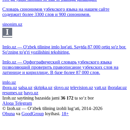
Словарь синонимов узбекского языка на нашем сайте
содержит более 3300 слов и 900 синонимов.
sinonim.uz
Imlo.uz — O'zbek tilining imlo lug'ati. Saytda 87 000 ortiq so'z bor.
So'zning to'g'ri yozilishini tekshiring.
Imlo.uz — Орфографический словарь узбекского языка
позволяющий проверить правописание узбекских слов на
латинице и кириллице. В базе более 87 000 слов.
imlo.uz
ibora.uz
salsa.uz
skripka.uz
slovo.uz
television.uz
vatt.uz
iboralar.uz
resumes.uz
havo.uz
Izoh.uz saytining bazasida jami
36 172
ta so‘z bor
Aloqa
Telegram
© Izoh.uz — O‘zbek tilining izohli lug‘ati, 2014–2026
Obuna
va
GoodGroup
loyihasi.
18+