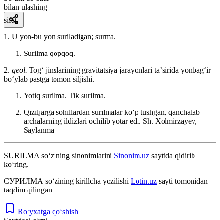
bilan ulashing
sifat
1. U yon-bu yon suriladigan; surma.
Surilma qopqoq.
2.
geol.
Togʻ jinslarining gravitatsiya jarayonlari taʼsirida yonbagʻir
boʻylab pastga tomon siljishi.
Yotiq surilma. Tik surilma.
Qiziljarga sohillardan surilmalar koʻp tushgan, qanchalab
archalarning ildizlari ochilib yotar edi.
Sh. Xolmirzayev,
Saylanma
SURILMA
so‘zining sinonimlarini
Sinonim.uz
saytida qidirib
ko‘ring.
СУРИЛМА
so‘zining kirillcha yozilishi
Lotin.uz
sayti tomonidan
taqdim qilingan.
Ro‘yxatga qo‘shish