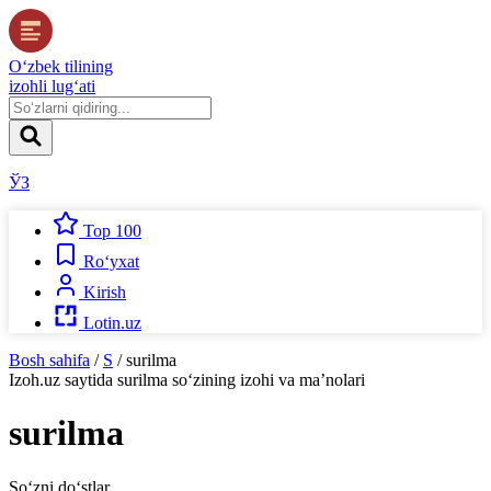
O‘zbek tilining
izohli lug‘ati
ЎЗ
Top 100
Ro‘yxat
Kirish
Lotin.uz
Bosh sahifa
/
S
/
surilma
Izoh.uz
saytida
surilma
so‘zining izohi va ma’nolari
surilma
So‘zni do‘stlar