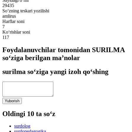
Saytdagi o‘rni
29435
So‘zning teskari yozilishi
amlirus
Harflar soni
7
Ko‘rishlar soni
117
Foydalanuvchilar tomonidan SURILMA
so‘ziga berilgan ma’nolar
surilma so‘ziga yangi izoh qo‘shing
Yuborish
Oldingi 10 ta so‘z
surdolog
surdopedagogika