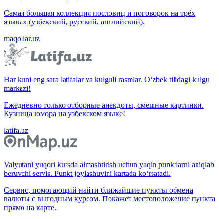
Самая большая коллекция пословиц и поговорок на трёх
языках (узбекский, русский, английский).
maqollar.uz
Har kuni eng sara latifalar va kulguli rasmlar. O‘zbek tilidagi kulgu
markazi!
Ежедневно только отборные анекдоты, смешные картинки.
Кузница юмора на узбекском языке!
latifa.uz
Valyutani yuqori kursda almashtirish uchun yaqin punktlarni aniqlab
beruvchi servis. Punkt joylashuvini kartada ko‘rsatadi.
Сервис, помогающий найти ближайшие пункты обмена
валюты с выгодным курсом. Покажет местоположение пункта
прямо на карте.