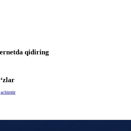
nternetda qidiring
‘zlar
achimtir