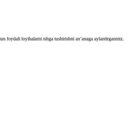
chun foydali loyihalarni ishga tushirishni an’anaga aylantirganmiz.