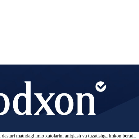
 dasturi matndagi imlo xatolarini aniqlash va tuzatishga imkon beradi.