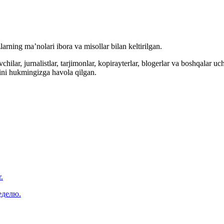
arning ma’nolari ibora va misollar bilan keltirilgan.
hilar, jurnalistlar, tarjimonlar, kopirayterlar, blogerlar va boshqalar u
ini hukmingizga havola qilgan.
.
еделю.