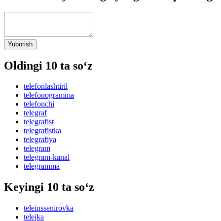
Yuborish
Oldingi 10 ta so‘z
telefonlashtiril
telefonogramma
telefonchi
telegraf
telegrafist
telegrafistka
telegrafiya
telegram
telegram-kanal
telegramma
Keyingi 10 ta so‘z
teleinssenirovka
telejka