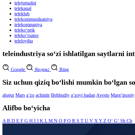
telejurnalist
telekanal
teleklub
telekommunikatsiya
telekompaniya
teleko‘prik
teleko‘rsatuv
teleloyiha
teleindustriya so‘zi ishlatilgan saytlarni i
Google
Яндекс
Bing
Siz uchun qiziq bo‘lishi mumkin bo‘lgan so
abajur
Mars
aʼzo
achintir
Behbudiy
aʼzoyi badan
Avesto
Marg‘inoniy
Alifbo bo‘yicha
A
B
D
E
F
G
H
I
J
K
L
M
N
O
P
Q
R
S
T
U
V
X
Y
Z
O‘
G‘
Sh
Ch