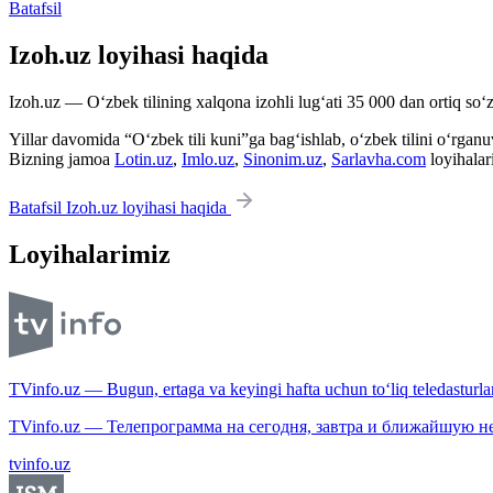
Batafsil
Izoh.uz loyihasi haqida
Izoh.uz — O‘zbek tilining xalqona izohli lug‘ati 35 000 dan ortiq so‘zl
Yillar davomida “O‘zbek tili kuni”ga bag‘ishlab, o‘zbek tilini o‘rganuvc
Bizning jamoa
Lotin.uz
,
Imlo.uz
,
Sinonim.uz
,
Sarlavha.com
loyihalar
Batafsil Izoh.uz loyihasi haqida
Loyihalarimiz
TVinfo.uz — Bugun, ertaga va keyingi hafta uchun to‘liq teledasturlar
TVinfo.uz — Телепрограмма на сегодня, завтра и ближайшую н
tvinfo.uz