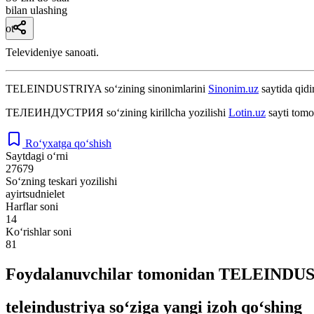
bilan ulashing
ot
Televideniye sanoati.
TELEINDUSTRIYA
so‘zining sinonimlarini
Sinonim.uz
saytida qidi
ТЕЛЕИНДУСТРИЯ
so‘zining kirillcha yozilishi
Lotin.uz
sayti tomo
Ro‘yxatga qo‘shish
Saytdagi o‘rni
27679
So‘zning teskari yozilishi
ayirtsudnielet
Harflar soni
14
Ko‘rishlar soni
81
Foydalanuvchilar tomonidan TELEINDUST
teleindustriya so‘ziga yangi izoh qo‘shing