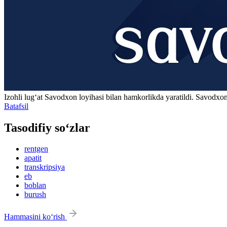
Izohli lugʻat
Savodxon
loyihasi bilan hamkorlikda yaratildi. Savodxon
Batafsil
Tasodifiy so‘zlar
rentgen
apatit
transkripsiya
eb
boblan
burush
Hammasini ko‘rish