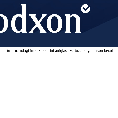
 dasturi matndagi imlo xatolarini aniqlash va tuzatishga imkon beradi.