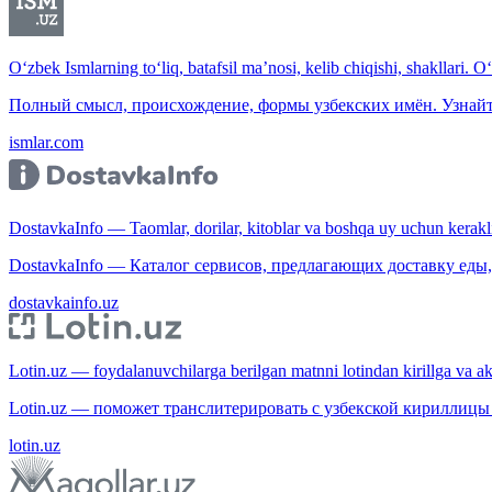
O‘zbek Ismlarning to‘liq, batafsil ma’nosi, kelib chiqishi, shakllari. O
Полный смысл, происхождение, формы узбекских имён. Узнайт
ismlar.com
DostavkaInfo — Taomlar, dorilar, kitoblar va boshqa uy uchun kerakli b
DostavkaInfo — Каталог сервисов, предлагающих доставку еды, 
dostavkainfo.uz
Lotin.uz — foydalanuvchilarga berilgan matnni lotindan kirillga va aksi
Lotin.uz — поможет транслитерировать с узбекской кириллицы 
lotin.uz