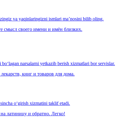
‘zingiz va yaqinlaringizni ismlari ma’nosini bilib oling.
е смысл своего имени и имён близких.
o‘lagan narsalarni yetkazib berish xizmatlari bor servislar.
лекарств, книг и товаров для дома.
ncha o‘girish xizmatini taklif etadi.
на латиницу и обратно. Легко!