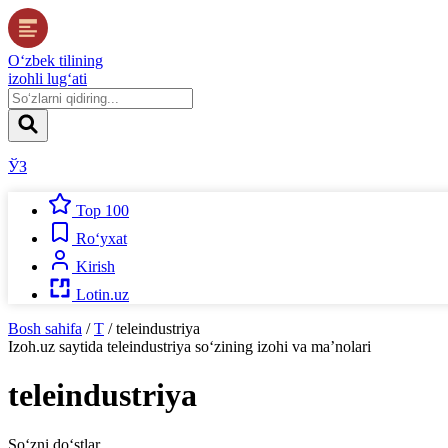
O‘zbek tilining
izohli lug‘ati
ЎЗ
Top 100
Ro‘yxat
Kirish
Lotin.uz
Bosh sahifa
/
T
/
teleindustriya
Izoh.uz
saytida
teleindustriya
so‘zining izohi va ma’nolari
teleindustriya
So‘zni do‘stlar