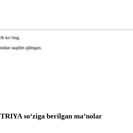
rib ko‘ring.
nidan taqdim qilingan.
RIYA so‘ziga berilgan ma’nolar