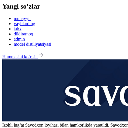
Yangi so'zlar
muhayyir
vaybkoding
tabx
dildiramoq
admin
model distillyatsiyasi
Hammasini ko‘rish
Izohli lugʻat
Savodxon
loyihasi bilan hamkorlikda yaratildi. Savodxon