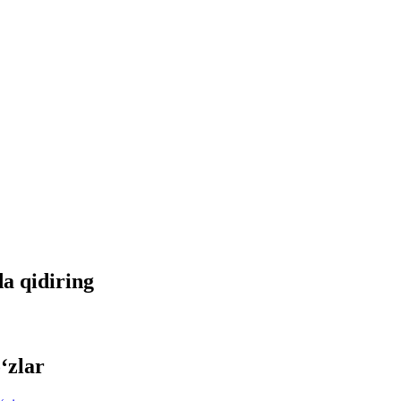
da qidiring
‘zlar