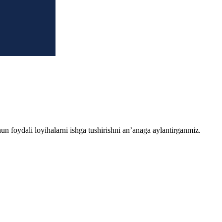
chun foydali loyihalarni ishga tushirishni an’anaga aylantirganmiz.