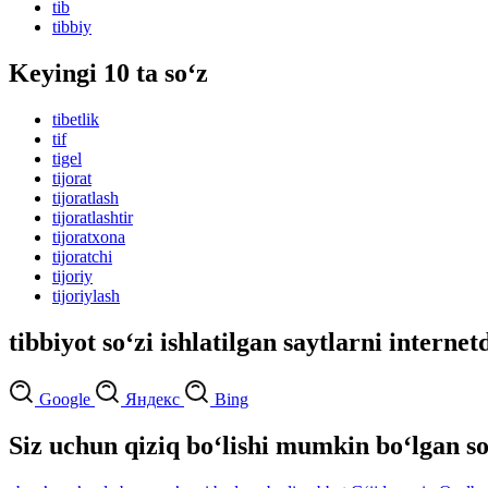
tib
tibbiy
Keyingi 10 ta so‘z
tibetlik
tif
tigel
tijorat
tijoratlash
tijoratlashtir
tijoratxona
tijoratchi
tijoriy
tijoriylash
tibbiyot so‘zi ishlatilgan saytlarni internet
Google
Яндекс
Bing
Siz uchun qiziq bo‘lishi mumkin bo‘lgan so