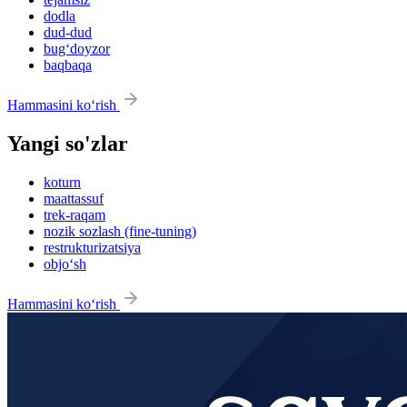
dodla
dud-dud
bug‘doyzor
baqbaqa
Hammasini ko‘rish
Yangi so'zlar
koturn
maattassuf
trek-raqam
nozik sozlash (fine-tuning)
restrukturizatsiya
objo‘sh
Hammasini ko‘rish