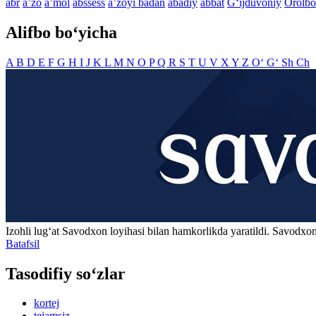
abr
aʼzo
aʼmol
abssess
aʼzoyi badan
abadiy
abbat
G‘ijduvoniy
Orolbo
Alifbo bo‘yicha
A
B
D
E
F
G
H
I
J
K
L
M
N
O
P
Q
R
S
T
U
V
X
Y
Z
O‘
G‘
Sh
Ch
Izohli lugʻat
Savodxon
loyihasi bilan hamkorlikda yaratildi. Savodxon
Batafsil
Tasodifiy so‘zlar
kortej
tejamsiz