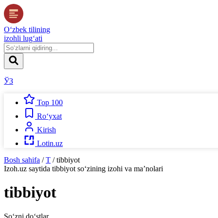
O‘zbek tilining
izohli lug‘ati
ЎЗ
Top 100
Ro‘yxat
Kirish
Lotin.uz
Bosh sahifa
/
T
/
tibbiyot
Izoh.uz
saytida
tibbiyot
so‘zining izohi va ma’nolari
tibbiyot
So‘zni do‘stlar