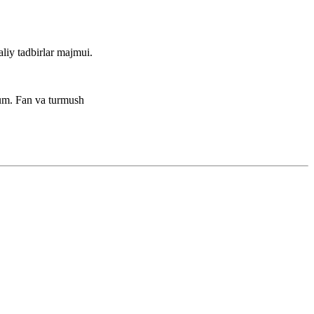
aliy tadbirlar majmui.
lum.
Fan va turmush