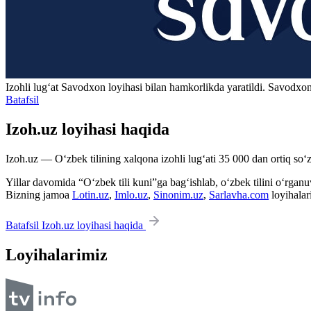
Izohli lugʻat
Savodxon
loyihasi bilan hamkorlikda yaratildi. Savodxon
Batafsil
Izoh.uz loyihasi haqida
Izoh.uz — O‘zbek tilining xalqona izohli lug‘ati 35 000 dan ortiq so‘zl
Yillar davomida “O‘zbek tili kuni”ga bag‘ishlab, o‘zbek tilini o‘rganuvc
Bizning jamoa
Lotin.uz
,
Imlo.uz
,
Sinonim.uz
,
Sarlavha.com
loyihalar
Batafsil Izoh.uz loyihasi haqida
Loyihalarimiz