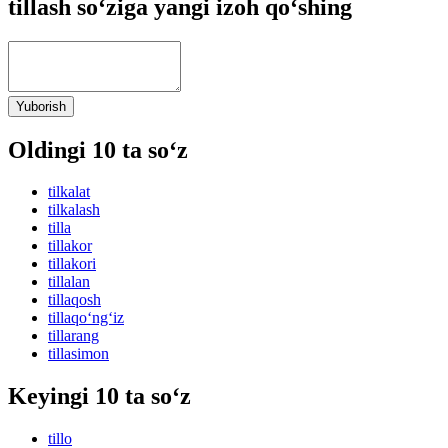
tillash so‘ziga yangi izoh qo‘shing
Yuborish
Oldingi 10 ta so‘z
tilkalat
tilkalash
tilla
tillakor
tillakori
tillalan
tillaqosh
tillaqo‘ng‘iz
tillarang
tillasimon
Keyingi 10 ta so‘z
tillo