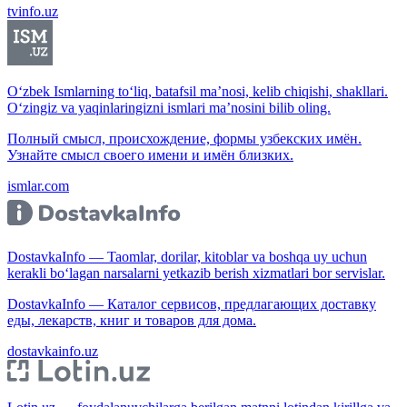
tvinfo.uz
O‘zbek Ismlarning to‘liq, batafsil ma’nosi, kelib chiqishi, shakllari.
O‘zingiz va yaqinlaringizni ismlari ma’nosini bilib oling.
Полный смысл, происхождение, формы узбекских имён.
Узнайте смысл своего имени и имён близких.
ismlar.com
DostavkaInfo — Taomlar, dorilar, kitoblar va boshqa uy uchun
kerakli bo‘lagan narsalarni yetkazib berish xizmatlari bor servislar.
DostavkaInfo — Каталог сервисов, предлагающих доставку
еды, лекарств, книг и товаров для дома.
dostavkainfo.uz