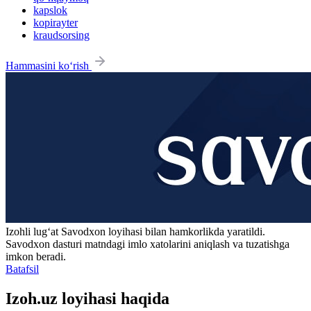
kapslok
kopirayter
kraudsorsing
Hammasini ko‘rish
Izohli lugʻat
Savodxon
loyihasi bilan hamkorlikda yaratildi.
Savodxon dasturi matndagi imlo xatolarini aniqlash va tuzatishga
imkon beradi.
Batafsil
Izoh.uz loyihasi haqida