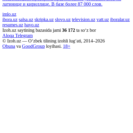
латинице и кириллице. В базе более 87 000 слов.
imlo.uz
ibora.uz
salsa.uz
skripka.uz
slovo.uz
television.uz
vatt.uz
iboralar.uz
resumes.uz
havo.uz
Izoh.uz saytining bazasida jami
36 172
ta so‘z bor
Aloqa
Telegram
© Izoh.uz — O‘zbek tilining izohli lug‘ati, 2014–2026
Obuna
va
GoodGroup
loyihasi.
18+