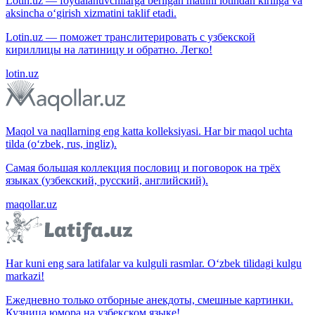
Lotin.uz — foydalanuvchilarga berilgan matnni lotindan kirillga va
aksincha o‘girish xizmatini taklif etadi.
Lotin.uz — поможет транслитерировать с узбекской
кириллицы на латиницу и обратно. Легко!
lotin.uz
Maqol va naqllarning eng katta kolleksiyasi. Har bir maqol uchta
tilda (o‘zbek, rus, ingliz).
Самая большая коллекция пословиц и поговорок на трёх
языках (узбекский, русский, английский).
maqollar.uz
Har kuni eng sara latifalar va kulguli rasmlar. O‘zbek tilidagi kulgu
markazi!
Ежедневно только отборные анекдоты, смешные картинки.
Кузница юмора на узбекском языке!