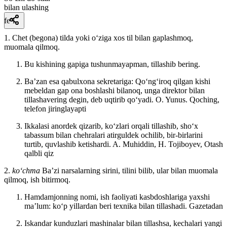
bilan ulashing
fe’l
1. Chet (begona) tilda yoki oʻziga xos til bilan gaplashmoq,
muomala qilmoq.
Bu kishining gapiga tushunmayapman, tillashib bering.
Baʼzan esa qabulxona sekretariga: Qoʻngʻiroq qilgan kishi
mebeldan gap ona boshlashi bilanoq, unga direktor bilan
tillashavering degin, deb uqtirib qoʻyadi.
O. Yunus. Qoching,
telefon jiringlayapti
Ikkalasi anordek qizarib, koʻzlari orqali tillashib, shoʻx
tabassum bilan chehralari atirguldek ochilib, bir-birlarini
turtib, quvlashib ketishardi. A. Muhiddin,
H. Tojiboyev, Otash
qalbli qiz
2.
koʻchma
Baʼzi narsalarning sirini, tilini bilib, ular bilan muomala
qilmoq, ish bitirmoq.
Hamdamjonning nomi, ish faoliyati kasbdoshlariga yaxshi
maʼlum: koʻp yillardan beri texnika bilan tillashadi.
Gazetadan
Iskandar kunduzlari mashinalar bilan tillashsa, kechalari yangi