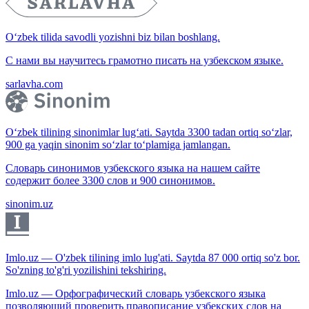
O‘zbek tilida savodli yozishni biz bilan boshlang.
С нами вы научитесь грамотно писать на узбекском языке.
sarlavha.com
O‘zbek tilining sinonimlar lug‘ati. Saytda 3300 tadan ortiq so‘zlar,
900 ga yaqin sinonim so‘zlar to‘plamiga jamlangan.
Словарь синонимов узбекского языка на нашем сайте
содержит более 3300 слов и 900 синонимов.
sinonim.uz
Imlo.uz — O'zbek tilining imlo lug'ati. Saytda 87 000 ortiq so'z bor.
So'zning to'g'ri yozilishini tekshiring.
Imlo.uz — Орфографический словарь узбекского языка
позволяющий проверить правописание узбекских слов на