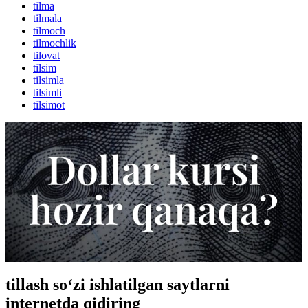
tilma
tilmala
tilmoch
tilmochlik
tilovat
tilsim
tilsimla
tilsimli
tilsimot
tillash so‘zi ishlatilgan saytlarni
internetda qidiring