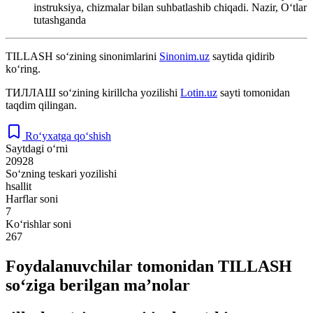
instruksiya, chizmalar bilan suhbatlashib chiqadi.
Nazir, Oʻtlar
tutashganda
TILLASH
so‘zining sinonimlarini
Sinonim.uz
saytida qidirib
ko‘ring.
ТИЛЛАШ
so‘zining kirillcha yozilishi
Lotin.uz
sayti tomonidan
taqdim qilingan.
Ro‘yxatga qo‘shish
Saytdagi o‘rni
20928
So‘zning teskari yozilishi
hsallit
Harflar soni
7
Ko‘rishlar soni
267
Foydalanuvchilar tomonidan TILLASH
so‘ziga berilgan ma’nolar