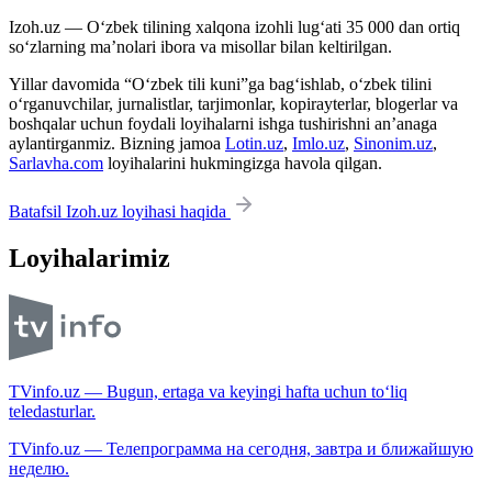
Izoh.uz — O‘zbek tilining xalqona izohli lug‘ati 35 000 dan ortiq
so‘zlarning ma’nolari ibora va misollar bilan keltirilgan.
Yillar davomida “O‘zbek tili kuni”ga bag‘ishlab, o‘zbek tilini
o‘rganuvchilar, jurnalistlar, tarjimonlar, kopirayterlar, blogerlar va
boshqalar uchun foydali loyihalarni ishga tushirishni an’anaga
aylantirganmiz. Bizning jamoa
Lotin.uz
,
Imlo.uz
,
Sinonim.uz
,
Sarlavha.com
loyihalarini hukmingizga havola qilgan.
Batafsil Izoh.uz loyihasi haqida
Loyihalarimiz
TVinfo.uz — Bugun, ertaga va keyingi hafta uchun to‘liq
teledasturlar.
TVinfo.uz — Телепрограмма на сегодня, завтра и ближайшую
неделю.