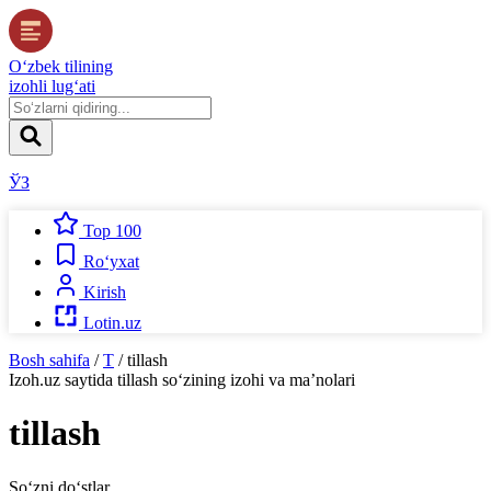
O‘zbek tilining
izohli lug‘ati
ЎЗ
Top 100
Ro‘yxat
Kirish
Lotin.uz
Bosh sahifa
/
T
/
tillash
Izoh.uz
saytida
tillash
so‘zining izohi va ma’nolari
tillash
So‘zni do‘stlar