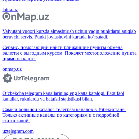
latifa.uz
Valyutani yuqori kursda almashtirish uchun yaqin punktlarni aniqlab
beruvchi servis. Punkt joylashuvini kartada ko‘rsatadi.
Сервис, помогающий найти ближайшие пункты обмена
валюты с выгодным курсом. Покажет местоположение пункта
прямо на карте.
onmap.uz
O‘zbekcha telegram kanallarining eng katta katalogi. Faqt faol
kanallar, ruknlarda va batafsil statistikasi bilan.
Самый большой каталог телеграм каналов в Узбекистане.
Только активные каналы по категориям и с подробной
статистикой.
uztelegram.com