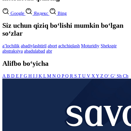
Google
Яндекс
Bing
Siz uchun qiziq bo‘lishi mumkin bo‘lgan
so‘zlar
aʼlochilik
abadiylashtiril
abort
achchiqlash
Moturidiy
Shekspir
abstraksiya
abadulabad
abr
Alifbo bo‘yicha
A
B
D
E
F
G
H
I
J
K
L
M
N
O
P
Q
R
S
T
U
V
X
Y
Z
O‘
G‘
Sh
Ch