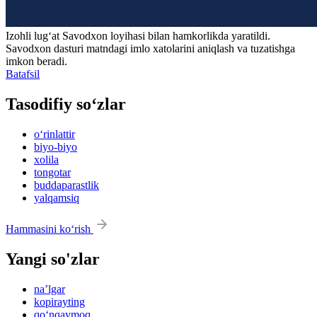
Izohli lugʻat
Savodxon
loyihasi bilan hamkorlikda yaratildi.
Savodxon dasturi matndagi imlo xatolarini aniqlash va tuzatishga
imkon beradi.
Batafsil
Tasodifiy so‘zlar
o‘rinlattir
biyo-biyo
xolila
tongotar
buddaparastlik
yalqamsiq
Hammasini ko‘rish
Yangi so'zlar
na’lgar
kopirayting
qo‘nqaymoq