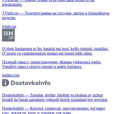
teledasturlar.
TVinfo.uz — Телепрограмма на сегодня, завтра и ближайшую
неделю.
tvinfo.uz
O‘zbek Ismlarning to‘liq, batafsil ma’nosi, kelib chiqishi, shakllari.
O‘zingiz va yaqinlaringizni ismlari ma’nosini bilib oling.
Полный смысл, происхождение, формы узбекских имён.
Узнайте смысл своего имени и имён близких.
ismlar.com
DostavkaInfo — Taomlar, dorilar, kitoblar va boshqa uy uchun
kerakli bo‘lagan narsalarni yetkazib berish xizmatlari bor servislar.
DostavkaInfo — Каталог сервисов, предлагающих доставку
еды, лекарств, книг и товаров для дома.