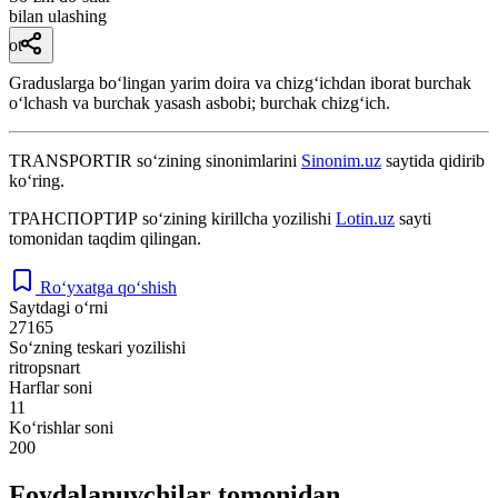
bilan ulashing
ot
Graduslarga boʻlingan yarim doira va chizgʻichdan iborat burchak
oʻlchash va burchak yasash asbobi; burchak chizgʻich.
TRANSPORTIR
so‘zining sinonimlarini
Sinonim.uz
saytida qidirib
ko‘ring.
ТРАНСПОРТИР
so‘zining kirillcha yozilishi
Lotin.uz
sayti
tomonidan taqdim qilingan.
Ro‘yxatga qo‘shish
Saytdagi o‘rni
27165
So‘zning teskari yozilishi
ritropsnart
Harflar soni
11
Ko‘rishlar soni
200
Foydalanuvchilar tomonidan