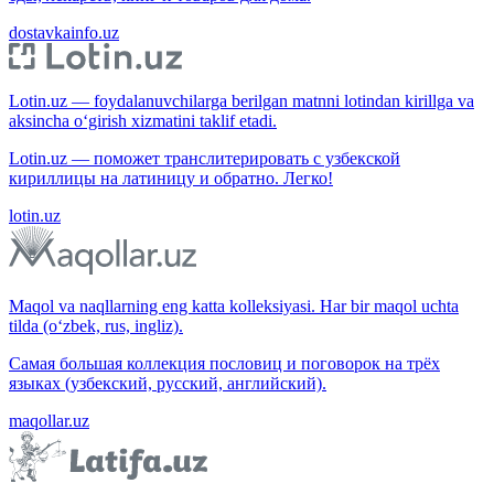
dostavkainfo.uz
Lotin.uz — foydalanuvchilarga berilgan matnni lotindan kirillga va
aksincha o‘girish xizmatini taklif etadi.
Lotin.uz — поможет транслитерировать с узбекской
кириллицы на латиницу и обратно. Легко!
lotin.uz
Maqol va naqllarning eng katta kolleksiyasi. Har bir maqol uchta
tilda (o‘zbek, rus, ingliz).
Самая большая коллекция пословиц и поговорок на трёх
языках (узбекский, русский, английский).
maqollar.uz