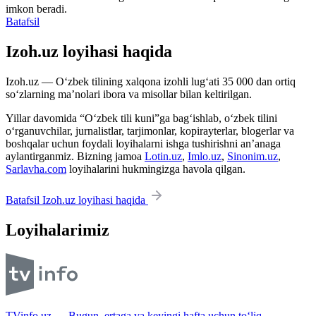
imkon beradi.
Batafsil
Izoh.uz loyihasi haqida
Izoh.uz — O‘zbek tilining xalqona izohli lug‘ati 35 000 dan ortiq
so‘zlarning ma’nolari ibora va misollar bilan keltirilgan.
Yillar davomida “O‘zbek tili kuni”ga bag‘ishlab, o‘zbek tilini
o‘rganuvchilar, jurnalistlar, tarjimonlar, kopirayterlar, blogerlar va
boshqalar uchun foydali loyihalarni ishga tushirishni an’anaga
aylantirganmiz. Bizning jamoa
Lotin.uz
,
Imlo.uz
,
Sinonim.uz
,
Sarlavha.com
loyihalarini hukmingizga havola qilgan.
Batafsil Izoh.uz loyihasi haqida
Loyihalarimiz
TVinfo.uz — Bugun, ertaga va keyingi hafta uchun to‘liq