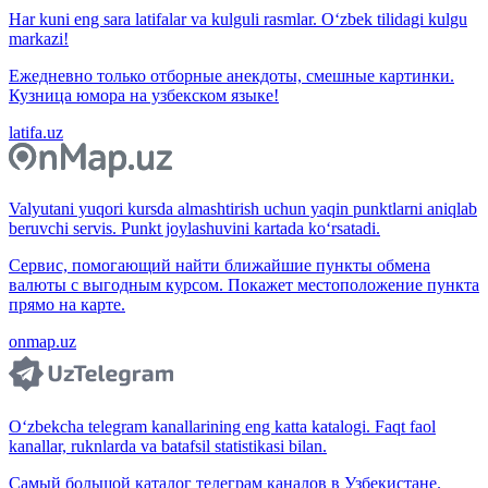
Har kuni eng sara latifalar va kulguli rasmlar. O‘zbek tilidagi kulgu
markazi!
Ежедневно только отборные анекдоты, смешные картинки.
Кузница юмора на узбекском языке!
latifa.uz
Valyutani yuqori kursda almashtirish uchun yaqin punktlarni aniqlab
beruvchi servis. Punkt joylashuvini kartada ko‘rsatadi.
Сервис, помогающий найти ближайшие пункты обмена
валюты с выгодным курсом. Покажет местоположение пункта
прямо на карте.
onmap.uz
O‘zbekcha telegram kanallarining eng katta katalogi. Faqt faol
kanallar, ruknlarda va batafsil statistikasi bilan.
Самый большой каталог телеграм каналов в Узбекистане.