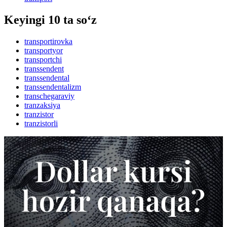
Keyingi 10 ta so‘z
transportirovka
transportyor
transportchi
transsendent
transsendental
transsendentalizm
transchegaraviy
tranzaksiya
tranzistor
tranzistorli