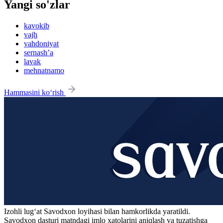
Yangi so'zlar
kavokib
vajh
vahdoniyat
sernash’a
lavak
mehnatnamo
Hammasini ko‘rish
Izohli lugʻat
Savodxon
loyihasi bilan hamkorlikda yaratildi.
Savodxon dasturi matndagi imlo xatolarini aniqlash va tuzatishga