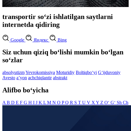
transportir so‘zi ishlatilgan saytlarni
internetda qidiring
Google
Яндекс
Bing
Siz uchun qiziq bo‘lishi mumkin bo‘lgan
so‘zlar
absolyutizm
Yevrokomissiya
Moturidiy
Boltiqbo‘yi
G‘ijduvoniy
Avesto
aʼyon
achchiqlantir
abstrakt
Alifbo bo‘yicha
A
B
D
E
F
G
H
I
J
K
L
M
N
O
P
Q
R
S
T
U
V
X
Y
Z
O‘
G‘
Sh
Ch