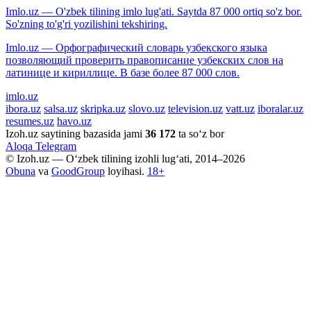
Imlo.uz — O'zbek tilining imlo lug'ati. Saytda 87 000 ortiq so'z bor.
So'zning to'g'ri yozilishini tekshiring.
Imlo.uz — Орфографический словарь узбекского языка
позволяющий проверить правописание узбекских слов на
латинице и кириллице. В базе более 87 000 слов.
imlo.uz
ibora.uz
salsa.uz
skripka.uz
slovo.uz
television.uz
vatt.uz
iboralar.uz
resumes.uz
havo.uz
Izoh.uz saytining bazasida jami
36 172
ta so‘z bor
Aloqa
Telegram
© Izoh.uz — O‘zbek tilining izohli lug‘ati, 2014–2026
Obuna
va
GoodGroup
loyihasi.
18+