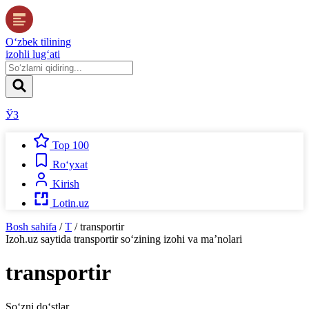
O‘zbek tilining
izohli lug‘ati
ЎЗ
Top 100
Ro‘yxat
Kirish
Lotin.uz
Bosh sahifa
/
T
/
transportir
Izoh.uz
saytida
transportir
so‘zining izohi va ma’nolari
transportir
So‘zni do‘stlar