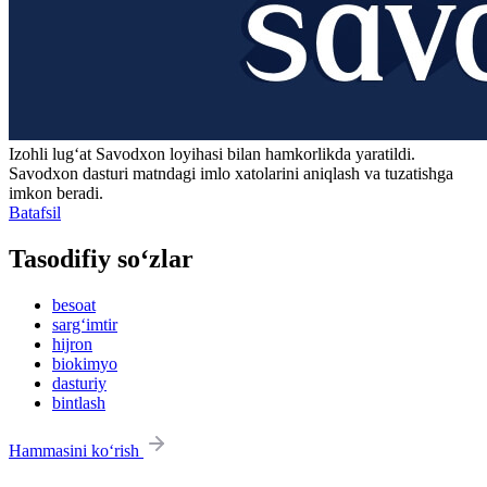
Izohli lugʻat
Savodxon
loyihasi bilan hamkorlikda yaratildi.
Savodxon dasturi matndagi imlo xatolarini aniqlash va tuzatishga
imkon beradi.
Batafsil
Tasodifiy so‘zlar
besoat
sarg‘imtir
hijron
biokimyo
dasturiy
bintlash
Hammasini ko‘rish