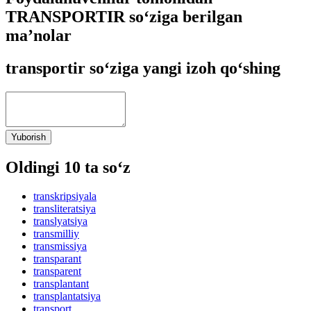
TRANSPORTIR so‘ziga berilgan
ma’nolar
transportir so‘ziga yangi izoh qo‘shing
Yuborish
Oldingi 10 ta so‘z
transkripsiyala
transliteratsiya
translyatsiya
transmilliy
transmissiya
transparant
transparent
transplantant
transplantatsiya
transport