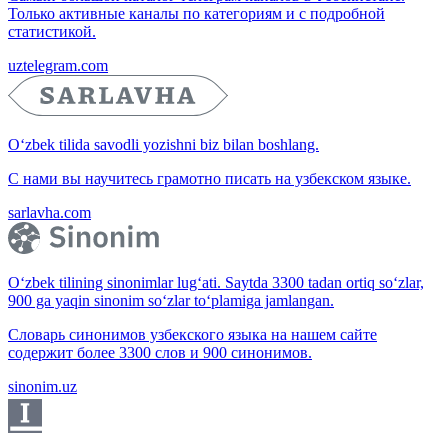
Только активные каналы по категориям и с подробной
статистикой.
uztelegram.com
O‘zbek tilida savodli yozishni biz bilan boshlang.
С нами вы научитесь грамотно писать на узбекском языке.
sarlavha.com
O‘zbek tilining sinonimlar lug‘ati. Saytda 3300 tadan ortiq so‘zlar,
900 ga yaqin sinonim so‘zlar to‘plamiga jamlangan.
Словарь синонимов узбекского языка на нашем сайте
содержит более 3300 слов и 900 синонимов.
sinonim.uz