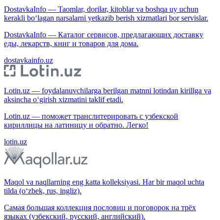
DostavkaInfo — Taomlar, dorilar, kitoblar va boshqa uy uchun
kerakli bo‘lagan narsalarni yetkazib berish xizmatlari bor servislar.
DostavkaInfo — Каталог сервисов, предлагающих доставку
еды, лекарств, книг и товаров для дома.
dostavkainfo.uz
Lotin.uz — foydalanuvchilarga berilgan matnni lotindan kirillga va
aksincha o‘girish xizmatini taklif etadi.
Lotin.uz — поможет транслитерировать с узбекской
кириллицы на латиницу и обратно. Легко!
lotin.uz
Maqol va naqllarning eng katta kolleksiyasi. Har bir maqol uchta
tilda (o‘zbek, rus, ingliz).
Самая большая коллекция пословиц и поговорок на трёх
языках (узбекский, русский, английский).