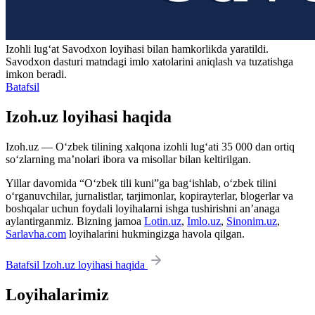
Izohli lugʻat
Savodxon
loyihasi bilan hamkorlikda yaratildi.
Savodxon dasturi matndagi imlo xatolarini aniqlash va tuzatishga
imkon beradi.
Batafsil
Izoh.uz loyihasi haqida
Izoh.uz — O‘zbek tilining xalqona izohli lug‘ati 35 000 dan ortiq
so‘zlarning ma’nolari ibora va misollar bilan keltirilgan.
Yillar davomida “O‘zbek tili kuni”ga bag‘ishlab, o‘zbek tilini
o‘rganuvchilar, jurnalistlar, tarjimonlar, kopirayterlar, blogerlar va
boshqalar uchun foydali loyihalarni ishga tushirishni an’anaga
aylantirganmiz. Bizning jamoa
Lotin.uz
,
Imlo.uz
,
Sinonim.uz
,
Sarlavha.com
loyihalarini hukmingizga havola qilgan.
Batafsil Izoh.uz loyihasi haqida
Loyihalarimiz