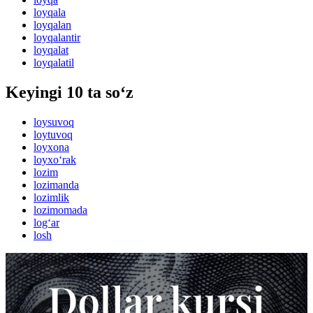
loyqala
loyqalan
loyqalantir
loyqalat
loyqalatil
Keyingi 10 ta so‘z
loysuvoq
loytuvoq
loyxona
loyxo‘rak
lozim
lozimanda
lozimlik
lozimomada
log‘ar
losh