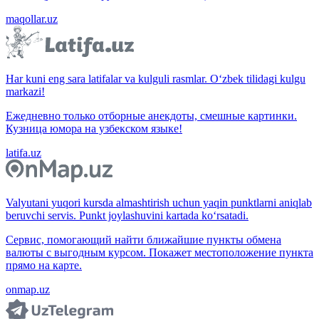
maqollar.uz
Har kuni eng sara latifalar va kulguli rasmlar. O‘zbek tilidagi kulgu
markazi!
Ежедневно только отборные анекдоты, смешные картинки.
Кузница юмора на узбекском языке!
latifa.uz
Valyutani yuqori kursda almashtirish uchun yaqin punktlarni aniqlab
beruvchi servis. Punkt joylashuvini kartada ko‘rsatadi.
Сервис, помогающий найти ближайшие пункты обмена
валюты с выгодным курсом. Покажет местоположение пункта
прямо на карте.
onmap.uz