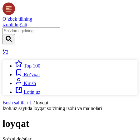
O‘zbek tilining
izohli lug‘ati
ЎЗ
Top 100
Ro‘yxat
Kirish
Lotin.uz
Bosh sahifa
/
L
/
loyqat
Izoh.uz
saytida
loyqat
so‘zining izohi va ma’nolari
loyqat
So‘zni do‘stlar