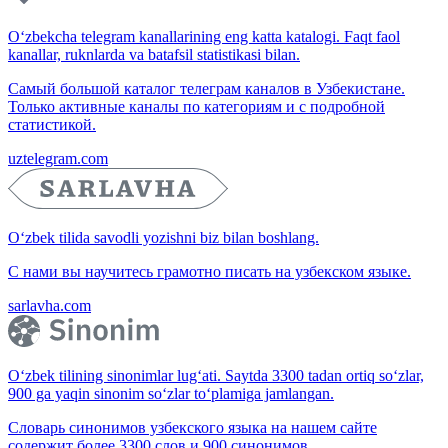
O‘zbekcha telegram kanallarining eng katta katalogi. Faqt faol
kanallar, ruknlarda va batafsil statistikasi bilan.
Самый большой каталог телеграм каналов в Узбекистане.
Только активные каналы по категориям и с подробной
статистикой.
uztelegram.com
O‘zbek tilida savodli yozishni biz bilan boshlang.
С нами вы научитесь грамотно писать на узбекском языке.
sarlavha.com
O‘zbek tilining sinonimlar lug‘ati. Saytda 3300 tadan ortiq so‘zlar,
900 ga yaqin sinonim so‘zlar to‘plamiga jamlangan.
Словарь синонимов узбекского языка на нашем сайте
содержит более 3300 слов и 900 синонимов.