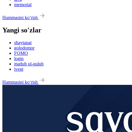
memorial
Hammasini ko‘rish
Yangi so'zlar
shaytanat
golodomor
FOMO
login
matlub ul-qulub
ivent
Hammasini ko‘rish