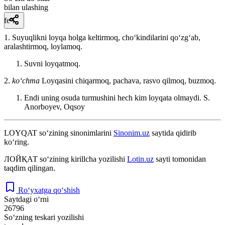
bilan ulashing
fe’l
1. Suyuqlikni loyqa holga keltirmoq, choʻkindilarini qoʻzgʻab,
aralashtirmoq, loylamoq.
Suvni loyqatmoq.
2.
koʻchma
Loyqasini chiqarmoq, pachava, rasvo qilmoq, buzmoq.
Endi uning osuda turmushini hech kim loyqata olmaydi.
S.
Anorboyev, Oqsoy
LOYQAT
so‘zining sinonimlarini
Sinonim.uz
saytida qidirib
ko‘ring.
ЛОЙҚАТ
so‘zining kirillcha yozilishi
Lotin.uz
sayti tomonidan
taqdim qilingan.
Ro‘yxatga qo‘shish
Saytdagi o‘rni
26796
So‘zning teskari yozilishi