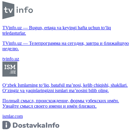
TVinfo.uz — Bugun, ertaga va keyingi hafta uchun to‘liq
teledasturlar.
TVinfo.uz — Телепрограмма на сегодня, завтра и ближайшую
неделю.
tvinfo.uz
O‘zbek Ismlarning to‘liq, batafsil ma’nosi, kelib chiqishi, shakllari.
O‘zingiz va yaqinlaringizni ismlari ma’nosini bilib oling.
Полный смысл, происхождение, формы узбекских имён.
Узнайте смысл своего имени и имён близких.
ismlar.com