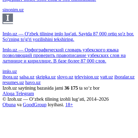
sinonim.uz
Imlo.uz — O'zbek tilining imlo lug'ati. Saytda 87 000 ortiq so'z bor.
So'zning to'g'ri yozilishini tekshiring.
Imlo.uz — Орфографический словарь узбекского языка
позволяющий проверить правописание узбекских слов на
латинице и кириллице. В базе более 87 000 слов.
imlo.uz
ibora.uz
salsa.uz
skripka.uz
slovo.uz
television.uz
vatt.uz
iboralar.uz
resumes.uz
havo.uz
Izoh.uz saytining bazasida jami
36 175
ta so‘z bor
Aloqa
Telegram
© Izoh.uz — O‘zbek tilining izohli lug‘ati, 2014–2026
Obuna
va
GoodGroup
loyihasi.
18+