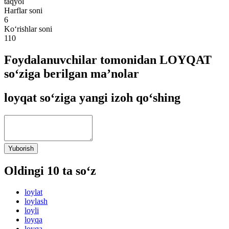
taqyol
Harflar soni
6
Ko‘rishlar soni
110
Foydalanuvchilar tomonidan LOYQAT
so‘ziga berilgan ma’nolar
loyqat so‘ziga yangi izoh qo‘shing
Yuborish
Oldingi 10 ta so‘z
loylat
loylash
loyli
loyqa
loyqa