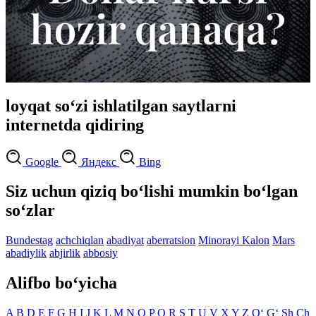
loyqat so‘zi ishlatilgan saytlarni
internetda qidiring
Google
Яндекс
Bing
Siz uchun qiziq bo‘lishi mumkin bo‘lgan
so‘zlar
Bundestag
achchiqlan
abadiyat
aberratsion
Minorayi Kalon
Mars
abadiylik
abjirlik
abbosiy
Alifbo bo‘yicha
A
B
D
E
F
G
H
I
J
K
L
M
N
O
P
Q
R
S
T
U
V
X
Y
Z
O‘
G‘
Sh
Ch