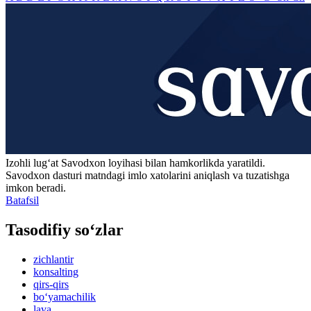
Izohli lugʻat
Savodxon
loyihasi bilan hamkorlikda yaratildi.
Savodxon dasturi matndagi imlo xatolarini aniqlash va tuzatishga
imkon beradi.
Batafsil
Tasodifiy so‘zlar
zichlantir
konsalting
qirs-qirs
bo‘yamachilik
lava