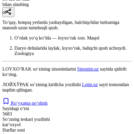
bilan ulashing
ot
Toʻqay, botqoq yerlarda yashaydigan, balchiqchilar turkumiga
mansub uzun tumshuqli qush.
Oʻrdak yoʻq koʻlda — loyxoʻrak xon.
Maqol
Daryo deltalarida laylak, loyxoʻrak, baliqchi qush uchraydi.
Zoologiya
LOYXO‘RAK
so‘zining sinonimlarini
Sinonim.uz
saytida qidirib
ko‘ring.
ЛОЙХЎРАК
so‘zining kirillcha yozilishi
Lotin.uz
sayti tomonidan
taqdim qilingan.
Ro‘yxatga qo‘shish
Saytdagi o‘rni
5683
So‘zning teskari yozilishi
kar‘oxyol
Harflar soni