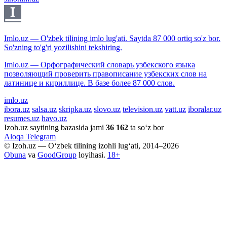
Imlo.uz — O'zbek tilining imlo lug'ati. Saytda 87 000 ortiq so'z bor.
So'zning to'g'ri yozilishini tekshiring.
Imlo.uz — Орфографический словарь узбекского языка
позволяющий проверить правописание узбекских слов на
латинице и кириллице. В базе более 87 000 слов.
imlo.uz
ibora.uz
salsa.uz
skripka.uz
slovo.uz
television.uz
vatt.uz
iboralar.uz
resumes.uz
havo.uz
Izoh.uz saytining bazasida jami
36 162
ta so‘z bor
Aloqa
Telegram
© Izoh.uz — O‘zbek tilining izohli lug‘ati, 2014–2026
Obuna
va
GoodGroup
loyihasi.
18+