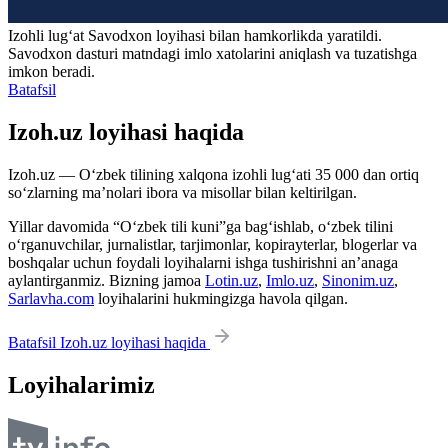
Izohli lugʻat
Savodxon
loyihasi bilan hamkorlikda yaratildi.
Savodxon dasturi matndagi imlo xatolarini aniqlash va tuzatishga
imkon beradi.
Batafsil
Izoh.uz loyihasi haqida
Izoh.uz — O‘zbek tilining xalqona izohli lug‘ati 35 000 dan ortiq
so‘zlarning ma’nolari ibora va misollar bilan keltirilgan.
Yillar davomida “O‘zbek tili kuni”ga bag‘ishlab, o‘zbek tilini
o‘rganuvchilar, jurnalistlar, tarjimonlar, kopirayterlar, blogerlar va
boshqalar uchun foydali loyihalarni ishga tushirishni an’anaga
aylantirganmiz. Bizning jamoa
Lotin.uz
,
Imlo.uz
,
Sinonim.uz
,
Sarlavha.com
loyihalarini hukmingizga havola qilgan.
Batafsil Izoh.uz loyihasi haqida
Loyihalarimiz