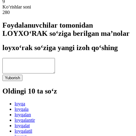
9
Ko‘rishlar soni
280
Foydalanuvchilar tomonidan
LOYXO‘RAK so‘ziga berilgan ma’nolar
loyxo‘rak so‘ziga yangi izoh qo‘shing
Yuborish
Oldingi 10 ta so‘z
loyqa
loyqala
loyqalan
loyqalantir
loyqalat
loyqalatil