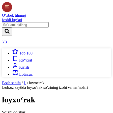
O‘zbek tilining
izohli lug‘ati
ЎЗ
Top 100
Ro‘yxat
Kirish
Lotin.uz
Bosh sahifa
/
L
/
loyxo‘rak
Izoh.uz
saytida
loyxo‘rak
so‘zining izohi va ma’nolari
loyxo‘rak
So‘zni do‘stlar