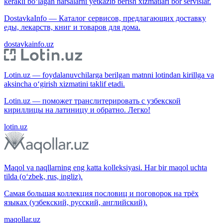
kerakli bo‘lagan narsalarni yetkazib berish xizmatlari bor servislar.
DostavkaInfo — Каталог сервисов, предлагающих доставку
еды, лекарств, книг и товаров для дома.
dostavkainfo.uz
Lotin.uz — foydalanuvchilarga berilgan matnni lotindan kirillga va
aksincha o‘girish xizmatini taklif etadi.
Lotin.uz — поможет транслитерировать с узбекской
кириллицы на латиницу и обратно. Легко!
lotin.uz
Maqol va naqllarning eng katta kolleksiyasi. Har bir maqol uchta
tilda (o‘zbek, rus, ingliz).
Самая большая коллекция пословиц и поговорок на трёх
языках (узбекский, русский, английский).
maqollar.uz