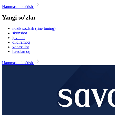
Hammasini ko‘rish
Yangi so'zlar
nozik sozlash (fine-tuning)
skrinshot
jovidon
dildiramoq
xonasallot
havolamoq
Hammasini ko‘rish