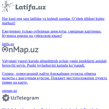
Har kuni eng sara latifalar va kulguli rasmlar. O‘zbek tilidagi kulgu
markazi!
Ежедневно только отборные анекдоты, смешные картинки.
Кузница юмора на узбекском языке!
latifa.uz
Valyutani yuqori kursda almashtirish uchun yaqin punktlarni aniqlab
beruvchi servis. Punkt joylashuvini kartada ko‘rsatadi.
Сервис, помогающий найти ближайшие пункты обмена
валюты с выгодным курсом. Покажет местоположение пункта
прямо на карте.
onmap.uz