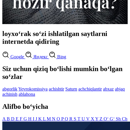
loyxo‘rak so‘zi ishlatilgan saytlarni
internetda qidiring
Google
Яндекс
Bing
Siz uchun qiziq bo‘lishi mumkin bo‘lgan
so‘zlar
abgorlik
Yevrokomissiya
achishtir
Saturn
achchiqlantir
abxaz
abjaq
achinish
ablahona
Alifbo bo‘yicha
A
B
D
E
F
G
H
I
J
K
L
M
N
O
P
Q
R
S
T
U
V
X
Y
Z
O‘
G‘
Sh
Ch