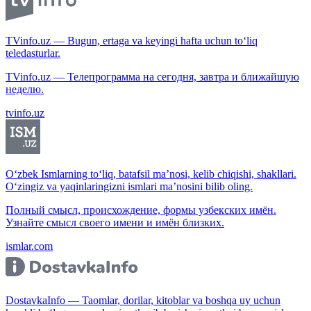
TVinfo.uz — Bugun, ertaga va keyingi hafta uchun to‘liq
teledasturlar.
TVinfo.uz — Телепрограмма на сегодня, завтра и ближайшую
неделю.
tvinfo.uz
O‘zbek Ismlarning to‘liq, batafsil ma’nosi, kelib chiqishi, shakllari.
O‘zingiz va yaqinlaringizni ismlari ma’nosini bilib oling.
Полный смысл, происхождение, формы узбекских имён.
Узнайте смысл своего имени и имён близких.
ismlar.com
DostavkaInfo — Taomlar, dorilar, kitoblar va boshqa uy uchun