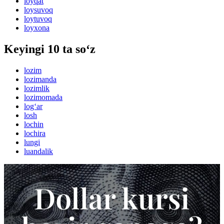
loyqat
loysuvoq
loytuvoq
loyxona
Keyingi 10 ta so‘z
lozim
lozimanda
lozimlik
lozimomada
log‘ar
losh
lochin
lochira
lungi
luandalik