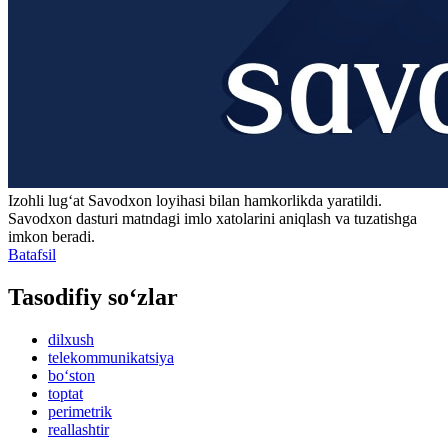
Izohli lugʻat
Savodxon
loyihasi bilan hamkorlikda yaratildi.
Savodxon dasturi matndagi imlo xatolarini aniqlash va tuzatishga
imkon beradi.
Batafsil
Tasodifiy so‘zlar
dilxush
telekommunikatsiya
bo‘ston
toptat
perimetrik
reallashtir