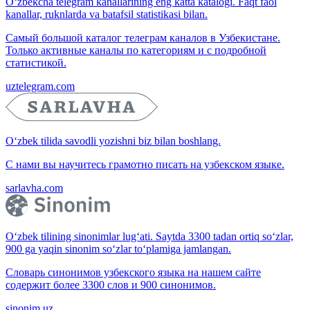
O‘zbekcha telegram kanallarining eng katta katalogi. Faqt faol
kanallar, ruknlarda va batafsil statistikasi bilan.
Самый большой каталог телеграм каналов в Узбекистане.
Только активные каналы по категориям и с подробной
статистикой.
uztelegram.com
O‘zbek tilida savodli yozishni biz bilan boshlang.
С нами вы научитесь грамотно писать на узбекском языке.
sarlavha.com
O‘zbek tilining sinonimlar lug‘ati. Saytda 3300 tadan ortiq so‘zlar,
900 ga yaqin sinonim so‘zlar to‘plamiga jamlangan.
Словарь синонимов узбекского языка на нашем сайте
содержит более 3300 слов и 900 синонимов.
sinonim.uz