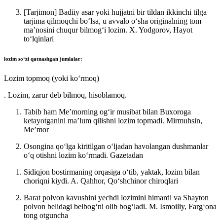
[Tarjimon] Badiiy asar yoki hujjatni bir tildan ikkinchi tilga
tarjima qilmoqchi boʻlsa, u avvalo oʻsha originalning tom
maʼnosini chuqur bilmogʻi lozim.
X. Yodgorov, Hayot
toʻlqinlari
lozim
soʻzi qatnashgan jumlalar:
Lozim topmoq (yoki koʻrmoq)
. Lozim, zarur deb bilmoq, hisoblamoq.
Tabib ham Meʼmorning ogʻir musibat bilan Buxoroga
ketayotganini maʼlum qilishni lozim topmadi.
Mirmuhsin,
Meʼmor
Osongina qoʻlga kiritilgan oʻljadan havolangan dushmanlar
oʻq otishni lozim koʻrmadi.
Gazetadan
Sidiqjon bostirmaning orqasiga oʻtib, yaktak, lozim bilan
choriqni kiydi.
A. Qahhor, Qoʻshchinor chiroqlari
Barat polvon kavushini yechdi lozimini himardi va Shayton
polvon belidagi belbogʻni olib bogʻladi.
M. Ismoiliy, Fargʻona
tong otguncha