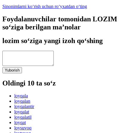
Sinonimlarni ko‘rish uchun ro‘yxatdan o‘ting
Foydalanuvchilar tomonidan LOZIM
so‘ziga berilgan ma’nolar
lozim so‘ziga yangi izoh qo‘shing
Yuborish
Oldingi 10 ta so‘z
loyqala
loyqalan
loyqalantir
loyqalat
loyqalatil
loyqat
loysuvoq