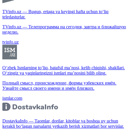
TVinfo.uz — Bugun, ertaga va keyingi hafta uchun to‘liq
teledasturlar.
TVinfo.uz — Телепрограмма на сегодня, завтра и ближайшую
неделю.
tvinfo.uz
O‘zbek Ismlarning to‘liq, batafsil ma’nosi, kelib chiqishi, shakllari.
O‘zingiz va yaqinlaringizni ismlari ma’nosini bilib oling.
Полный смысл, происхождение, формы узбекских имён.
Узнайте смысл своего имени и имён близких.
ismlar.com
DostavkaInfo — Taomlar, dorilar, kitoblar va boshqa uy uchun
kerakli bo‘lagan narsalarni yetkazib berish xizmatlari bor servislar.