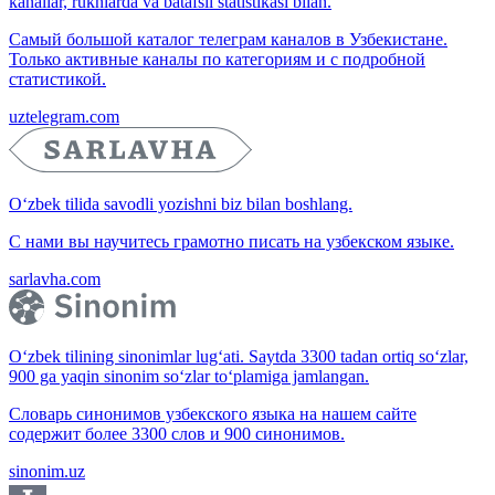
kanallar, ruknlarda va batafsil statistikasi bilan.
Самый большой каталог телеграм каналов в Узбекистане.
Только активные каналы по категориям и с подробной
статистикой.
uztelegram.com
O‘zbek tilida savodli yozishni biz bilan boshlang.
С нами вы научитесь грамотно писать на узбекском языке.
sarlavha.com
O‘zbek tilining sinonimlar lug‘ati. Saytda 3300 tadan ortiq so‘zlar,
900 ga yaqin sinonim so‘zlar to‘plamiga jamlangan.
Словарь синонимов узбекского языка на нашем сайте
содержит более 3300 слов и 900 синонимов.
sinonim.uz