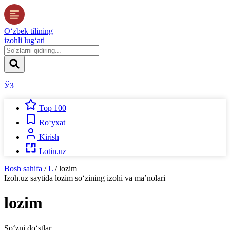
O‘zbek tilining
izohli lug‘ati
ЎЗ
Top 100
Ro‘yxat
Kirish
Lotin.uz
Bosh sahifa
/
L
/
lozim
Izoh.uz
saytida
lozim
so‘zining izohi va ma’nolari
lozim
So‘zni do‘stlar