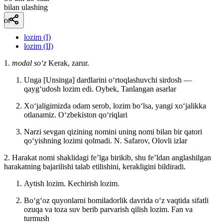
bilan ulashing
ot
lozim (I)
lozim (II)
1.
modal so‘z
Kerak, zarur.
Unga [Unsinga] dardlarini oʻrtoqlashuvchi sirdosh —
qaygʻudosh lozim edi.
Oybek, Tanlangan asarlar
Xoʻjaligimizda odam serob, lozim boʻlsa, yangi xoʻjalikka
otlanamiz.
Oʻzbekiston qoʻriqlari
Narzi sevgan qizining nomini uning nomi bilan bir qatori
qoʻyishning lozimi qolmadi.
N. Safarov, Olovli izlar
2. Harakat nomi shaklidagi feʼlga birikib, shu feʼldan anglashilgan
harakatning bajarilishi talab etilishini, kerakligini bildiradi.
Aytish lozim. Kechirish lozim.
Boʻgʻoz quyonlarni homiladorlik davrida oʻz vaqtida sifatli
ozuqa va toza suv berib parvarish qilish lozim.
Fan va
turmush