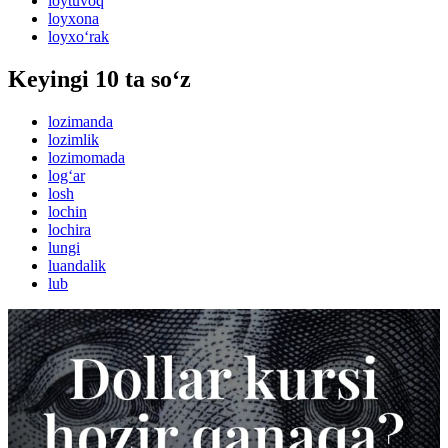
loytuvoq
loyxona
loyxo‘rak
Keyingi 10 ta so‘z
lozimanda
lozimlik
lozimomada
log‘ar
losh
lochin
lochira
lungi
luandalik
lub