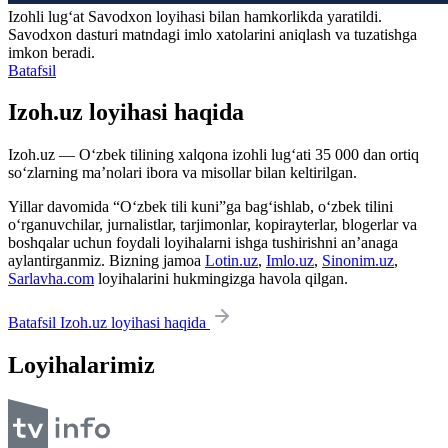
Izohli lugʻat
Savodxon
loyihasi bilan hamkorlikda yaratildi.
Savodxon dasturi matndagi imlo xatolarini aniqlash va tuzatishga
imkon beradi.
Batafsil
Izoh.uz loyihasi haqida
Izoh.uz — O‘zbek tilining xalqona izohli lug‘ati 35 000 dan ortiq
so‘zlarning ma’nolari ibora va misollar bilan keltirilgan.
Yillar davomida “O‘zbek tili kuni”ga bag‘ishlab, o‘zbek tilini
o‘rganuvchilar, jurnalistlar, tarjimonlar, kopirayterlar, blogerlar va
boshqalar uchun foydali loyihalarni ishga tushirishni an’anaga
aylantirganmiz. Bizning jamoa
Lotin.uz
,
Imlo.uz
,
Sinonim.uz
,
Sarlavha.com
loyihalarini hukmingizga havola qilgan.
Batafsil Izoh.uz loyihasi haqida
Loyihalarimiz