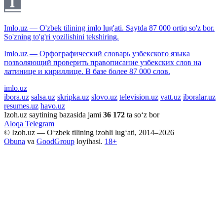
Imlo.uz — O'zbek tilining imlo lug'ati. Saytda 87 000 ortiq so'z bor.
So'zning to'g'ri yozilishini tekshiring.
Imlo.uz — Орфографический словарь узбекского языка
позволяющий проверить правописание узбекских слов на
латинице и кириллице. В базе более 87 000 слов.
imlo.uz
ibora.uz
salsa.uz
skripka.uz
slovo.uz
television.uz
vatt.uz
iboralar.uz
resumes.uz
havo.uz
Izoh.uz saytining bazasida jami
36 172
ta so‘z bor
Aloqa
Telegram
© Izoh.uz — O‘zbek tilining izohli lug‘ati, 2014–2026
Obuna
va
GoodGroup
loyihasi.
18+