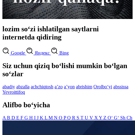
lozim so‘zi ishlatilgan saytlarni
internetda qidiring
Google
Яндекс
Bing
Siz uchun qiziq bo‘lishi mumkin bo‘lgan
so‘zlar
abadiy
abzalla
achchiqtosh
aʼzo
aʼyon
abrishim
Orolbo‘yi
abssissa
Yevroittifoq
Alifbo bo‘yicha
A
B
D
E
F
G
H
I
J
K
L
M
N
O
P
Q
R
S
T
U
V
X
Y
Z
O‘
G‘
Sh
Ch