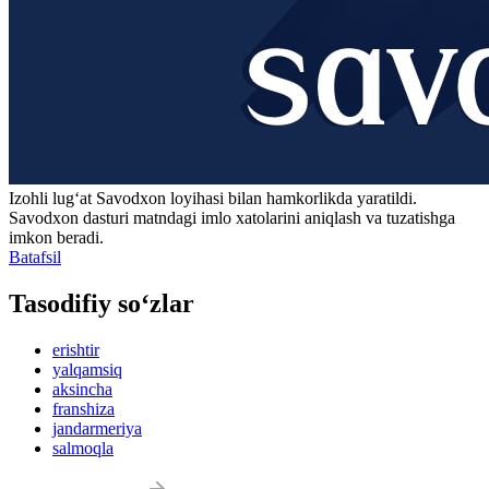
Izohli lugʻat
Savodxon
loyihasi bilan hamkorlikda yaratildi.
Savodxon dasturi matndagi imlo xatolarini aniqlash va tuzatishga
imkon beradi.
Batafsil
Tasodifiy so‘zlar
erishtir
yalqamsiq
aksincha
franshiza
jandarmeriya
salmoqla