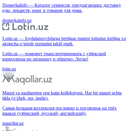
DostavkaInfo — Каталог сервисов, предлагающих доставку
еды, лекарств, книг и товаров для дома.
dostavkainfo.uz
Lotin.uz — foydalanuvchilarga berilgan matnni lotindan kirillga va
aksincha o‘girish xizmatini taklif etadi.
Lotin.uz — поможет транслитерировать с узбекской
кириллицы на латиницу и обратно. Легко!
lotin.uz
Maqol va naqllarning eng katta kolleksiyasi. Har bir maqol uchta
tilda (o‘zbek, rus, ingliz).
Самая большая коллекция пословиц и поговорок на трёх
языках (узбекский, русский, английский).
maqollar.uz