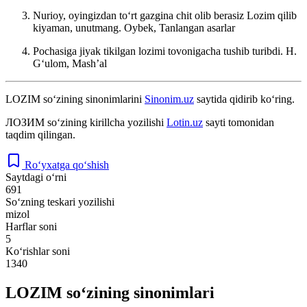
Nurioy, oyingizdan toʻrt gazgina chit olib berasiz Lozim qilib
kiyaman, unutmang.
Oybek, Tanlangan asarlar
Pochasiga jiyak tikilgan lozimi tovonigacha tushib turibdi.
H.
Gʻulom, Mashʼal
LOZIM
so‘zining sinonimlarini
Sinonim.uz
saytida qidirib ko‘ring.
ЛОЗИМ
so‘zining kirillcha yozilishi
Lotin.uz
sayti tomonidan
taqdim qilingan.
Ro‘yxatga qo‘shish
Saytdagi o‘rni
691
So‘zning teskari yozilishi
mizol
Harflar soni
5
Ko‘rishlar soni
1340
LOZIM so‘zining sinonimlari