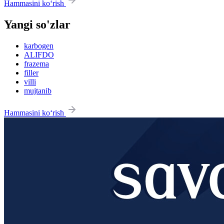
Hammasini ko‘rish
Yangi so'zlar
karbogen
ALIFDO
frazema
filler
villi
mujtanib
Hammasini ko‘rish