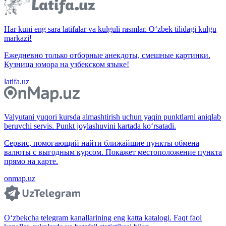
Har kuni eng sara latifalar va kulguli rasmlar. O‘zbek tilidagi kulgu
markazi!
Ежедневно только отборные анекдоты, смешные картинки.
Кузница юмора на узбекском языке!
latifa.uz
Valyutani yuqori kursda almashtirish uchun yaqin punktlarni aniqlab
beruvchi servis. Punkt joylashuvini kartada ko‘rsatadi.
Сервис, помогающий найти ближайшие пункты обмена
валюты с выгодным курсом. Покажет местоположение пункта
прямо на карте.
onmap.uz
O‘zbekcha telegram kanallarining eng katta katalogi. Faqt faol