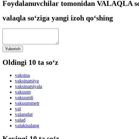
Foydalanuvchilar tomonidan VALAQLA so‘
valaqla so‘ziga yangi izoh qo‘shing
Yuborish
Oldingi 10 ta so‘z
vaksina
vaksinatsiya
vaksinatsiyala
vakuum
vakuumli
vakuummetr
val
valanglat
valad
valakisalang
Keyingi 10 ta so‘z