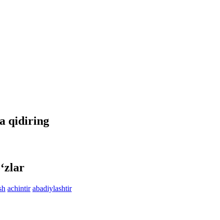
da qidiring
‘zlar
sh
achintir
abadiylashtir