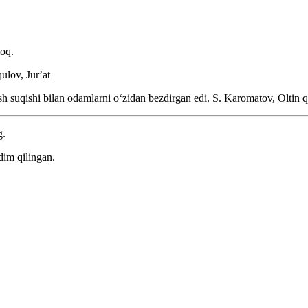
oq.
ulov, Jurʼat
h suqishi bilan odamlarni oʻzidan bezdirgan edi.
S. Karomatov, Oltin 
g.
dim qilingan.