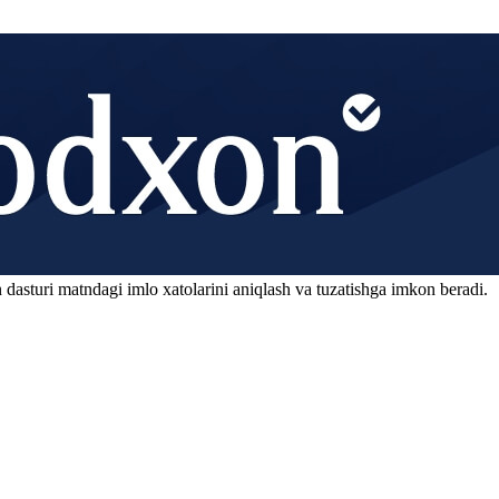
 dasturi matndagi imlo xatolarini aniqlash va tuzatishga imkon beradi.