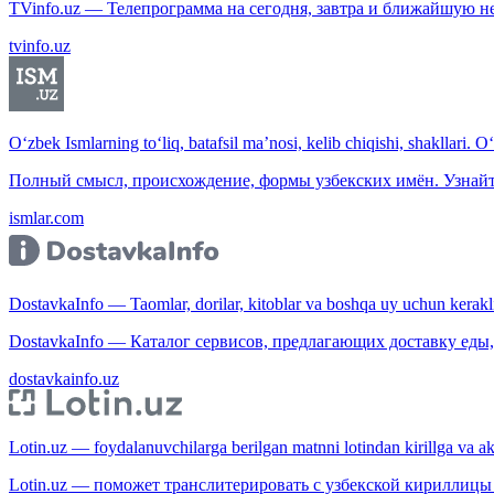
TVinfo.uz — Телепрограмма на сегодня, завтра и ближайшую н
tvinfo.uz
O‘zbek Ismlarning to‘liq, batafsil ma’nosi, kelib chiqishi, shakllari. O
Полный смысл, происхождение, формы узбекских имён. Узнайт
ismlar.com
DostavkaInfo — Taomlar, dorilar, kitoblar va boshqa uy uchun kerakli b
DostavkaInfo — Каталог сервисов, предлагающих доставку еды, 
dostavkainfo.uz
Lotin.uz — foydalanuvchilarga berilgan matnni lotindan kirillga va aksi
Lotin.uz — поможет транслитерировать с узбекской кириллицы 