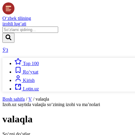
O‘zbek tilining
izohli lug‘ati
ЎЗ
Top 100
Ro‘yxat
Kirish
Lotin.uz
Bosh sahifa
/
V
/
valaqla
Izoh.uz
saytida
valaqla
so‘zining izohi va ma’nolari
valaqla
So‘zni do‘stlar