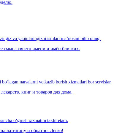
еделю.
‘zingiz va yaqinlaringizni ismlari ma’nosini bilib oling.
е смысл своего имени и имён близких.
o‘lagan narsalarni yetkazib berish xizmatlari bor servislar.
лекарств, книг и товаров для дома.
ncha o‘girish xizmatini taklif etadi.
на латиницу и обратно. Легко!