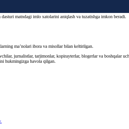
 dasturi matndagi imlo xatolarini aniqlash va tuzatishga imkon beradi.
arning ma’nolari ibora va misollar bilan keltirilgan.
hilar, jurnalistlar, tarjimonlar, kopirayterlar, blogerlar va boshqalar u
ini hukmingizga havola qilgan.
.