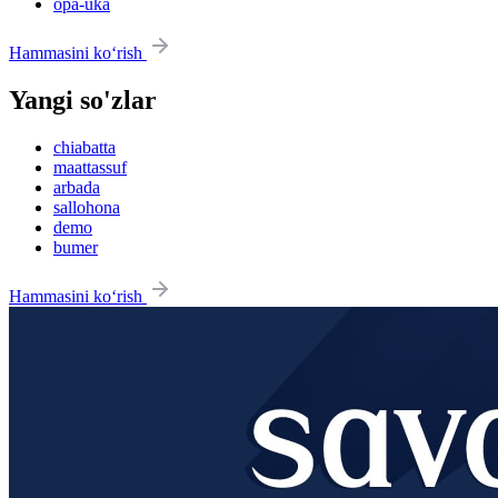
opa-uka
Hammasini ko‘rish
Yangi so'zlar
chiabatta
maattassuf
arbada
sallohona
demo
bumer
Hammasini ko‘rish