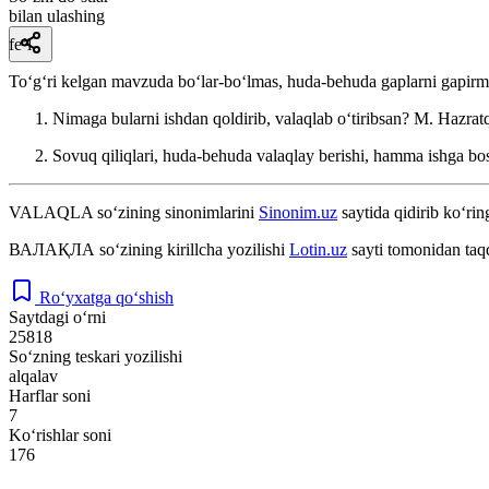
bilan ulashing
fe’l
Toʻgʻri kelgan mavzuda boʻlar-boʻlmas, huda-behuda gaplarni gapirm
Nimaga bularni ishdan qoldirib, valaqlab oʻtiribsan?
M. Hazratq
Sovuq qiliqlari, huda-behuda valaqlay berishi, hamma ishga bos
VALAQLA
so‘zining sinonimlarini
Sinonim.uz
saytida qidirib ko‘rin
ВАЛАҚЛА
so‘zining kirillcha yozilishi
Lotin.uz
sayti tomonidan taq
Ro‘yxatga qo‘shish
Saytdagi o‘rni
25818
So‘zning teskari yozilishi
alqalav
Harflar soni
7
Ko‘rishlar soni
176