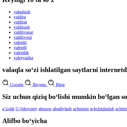
valaqlash
valdira
valdirat
valdirash
valdirvasar
valdirvoqi
valenki
valentli
valentlik
valeryanka
valaqla so‘zi ishlatilgan saytlarni internet
Google
Яндекс
Bing
Siz uchun qiziq bo‘lishi mumkin bo‘lgan so
aʼzolik
G‘ijduvoniy
abssess
abadiylash
achimsiq
achchiqlanish
achini
Alifbo bo‘yicha