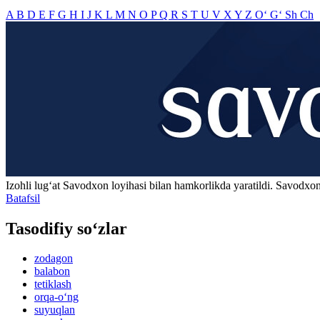
A
B
D
E
F
G
H
I
J
K
L
M
N
O
P
Q
R
S
T
U
V
X
Y
Z
O‘
G‘
Sh
Ch
Izohli lugʻat
Savodxon
loyihasi bilan hamkorlikda yaratildi. Savodxon
Batafsil
Tasodifiy so‘zlar
zodagon
balabon
tetiklash
orqa-o‘ng
suyuqlan