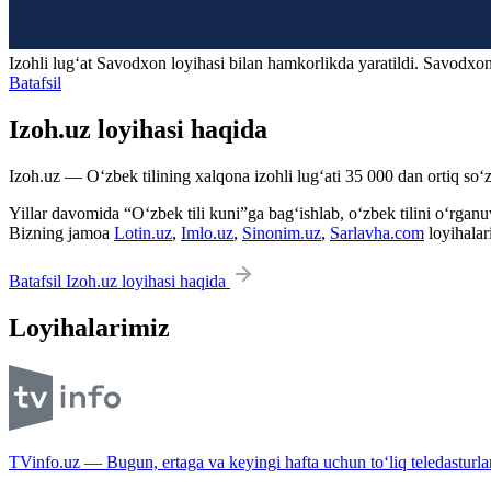
Izohli lugʻat
Savodxon
loyihasi bilan hamkorlikda yaratildi. Savodxon
Batafsil
Izoh.uz loyihasi haqida
Izoh.uz — O‘zbek tilining xalqona izohli lug‘ati 35 000 dan ortiq so‘zl
Yillar davomida “O‘zbek tili kuni”ga bag‘ishlab, o‘zbek tilini o‘rganuvc
Bizning jamoa
Lotin.uz
,
Imlo.uz
,
Sinonim.uz
,
Sarlavha.com
loyihalar
Batafsil Izoh.uz loyihasi haqida
Loyihalarimiz
TVinfo.uz — Bugun, ertaga va keyingi hafta uchun to‘liq teledasturlar