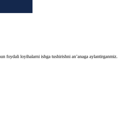
chun foydali loyihalarni ishga tushirishni an’anaga aylantirganmiz.