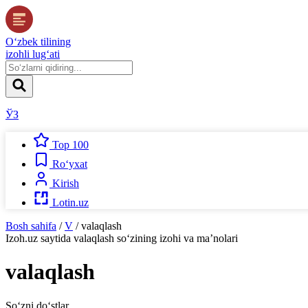
O‘zbek tilining
izohli lug‘ati
ЎЗ
Top 100
Ro‘yxat
Kirish
Lotin.uz
Bosh sahifa
/
V
/
valaqlash
Izoh.uz
saytida
valaqlash
so‘zining izohi va ma’nolari
valaqlash
So‘zni do‘stlar