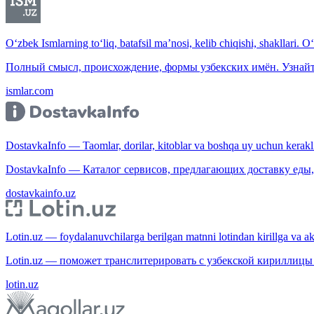
O‘zbek Ismlarning to‘liq, batafsil ma’nosi, kelib chiqishi, shakllari. O
Полный смысл, происхождение, формы узбекских имён. Узнайт
ismlar.com
DostavkaInfo — Taomlar, dorilar, kitoblar va boshqa uy uchun kerakli b
DostavkaInfo — Каталог сервисов, предлагающих доставку еды, 
dostavkainfo.uz
Lotin.uz — foydalanuvchilarga berilgan matnni lotindan kirillga va aksi
Lotin.uz — поможет транслитерировать с узбекской кириллицы 
lotin.uz