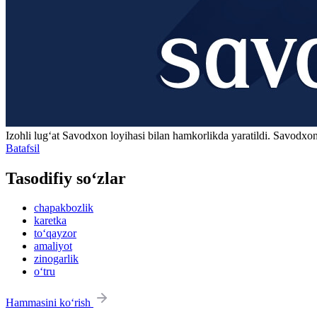
Izohli lugʻat
Savodxon
loyihasi bilan hamkorlikda yaratildi. Savodxon
Batafsil
Tasodifiy so‘zlar
chapakbozlik
karetka
to‘qayzor
amaliyot
zinogarlik
o‘tru
Hammasini ko‘rish