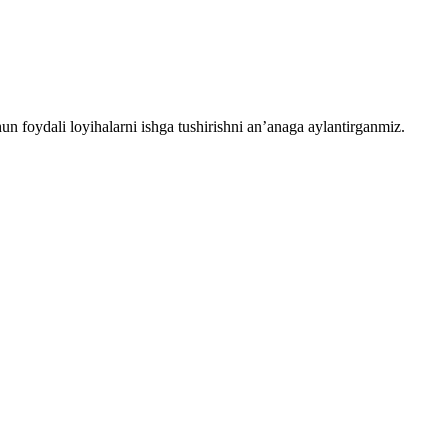
chun foydali loyihalarni ishga tushirishni an’anaga aylantirganmiz.