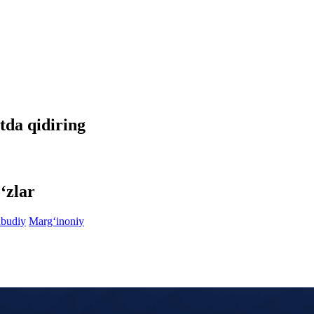
etda qidiring
‘zlar
budiy
Marg‘inoniy