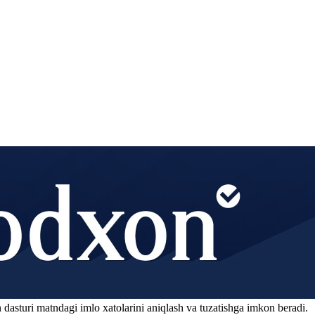
 dasturi matndagi imlo xatolarini aniqlash va tuzatishga imkon beradi.