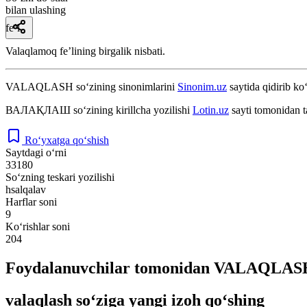
bilan ulashing
fe’l
Valaqlamoq feʼlining birgalik nisbati.
VALAQLASH
so‘zining sinonimlarini
Sinonim.uz
saytida qidirib ko‘
ВАЛАҚЛАШ
so‘zining kirillcha yozilishi
Lotin.uz
sayti tomonidan t
Ro‘yxatga qo‘shish
Saytdagi o‘rni
33180
So‘zning teskari yozilishi
hsalqalav
Harflar soni
9
Ko‘rishlar soni
204
Foydalanuvchilar tomonidan VALAQLASH 
valaqlash so‘ziga yangi izoh qo‘shing