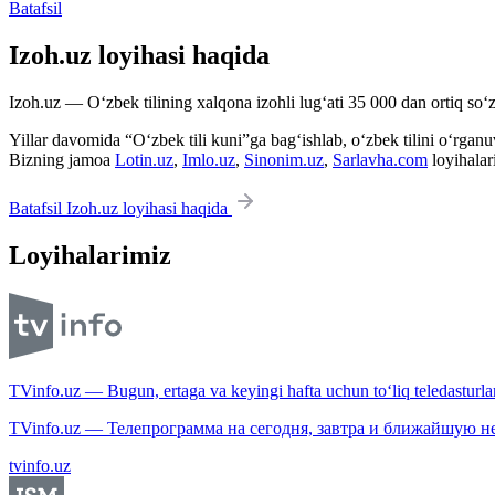
Batafsil
Izoh.uz loyihasi haqida
Izoh.uz — O‘zbek tilining xalqona izohli lug‘ati 35 000 dan ortiq so‘zl
Yillar davomida “O‘zbek tili kuni”ga bag‘ishlab, o‘zbek tilini o‘rganuvc
Bizning jamoa
Lotin.uz
,
Imlo.uz
,
Sinonim.uz
,
Sarlavha.com
loyihalar
Batafsil Izoh.uz loyihasi haqida
Loyihalarimiz
TVinfo.uz — Bugun, ertaga va keyingi hafta uchun to‘liq teledasturlar
TVinfo.uz — Телепрограмма на сегодня, завтра и ближайшую н
tvinfo.uz