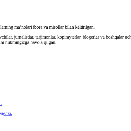
arning ma’nolari ibora va misollar bilan keltirilgan.
hilar, jurnalistlar, tarjimonlar, kopirayterlar, blogerlar va boshqalar u
ini hukmingizga havola qilgan.
.
еделю.