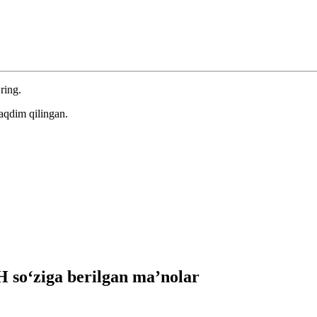
ring.
aqdim qilingan.
so‘ziga berilgan ma’nolar