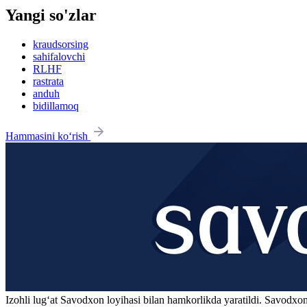
Yangi so'zlar
kraudsorsing
sahifalovchi
RLHF
rastrata
anduh
bidillamoq
Hammasini ko‘rish
Izohli lugʻat
Savodxon
loyihasi bilan hamkorlikda yaratildi. Savodxon