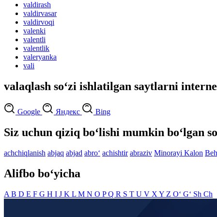
valdirash
valdirvasar
valdirvoqi
valenki
valentli
valentlik
valeryanka
vali
valaqlash so‘zi ishlatilgan saytlarni intern
Google
Яндекс
Bing
Siz uchun qiziq bo‘lishi mumkin bo‘lgan so
achchiqlanish
abjaq
abjad
abro‘
achishtir
abraziv
Minorayi Kalon
Beh
Alifbo bo‘yicha
A
B
D
E
F
G
H
I
J
K
L
M
N
O
P
Q
R
S
T
U
V
X
Y
Z
O‘
G‘
Sh
Ch