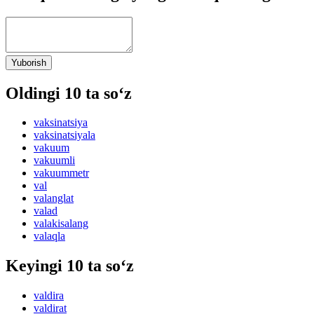
Yuborish
Oldingi 10 ta so‘z
vaksinatsiya
vaksinatsiyala
vakuum
vakuumli
vakuummetr
val
valanglat
valad
valakisalang
valaqla
Keyingi 10 ta so‘z
valdira
valdirat