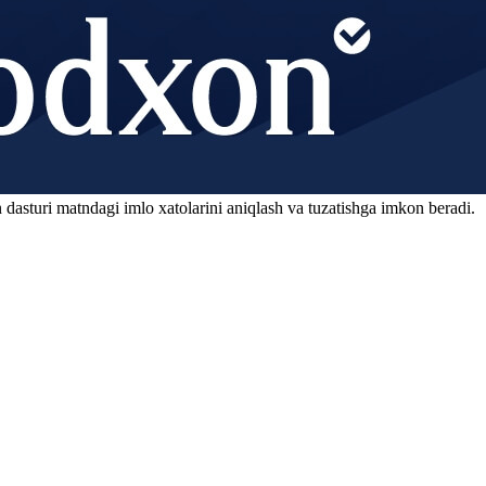
 dasturi matndagi imlo xatolarini aniqlash va tuzatishga imkon beradi.