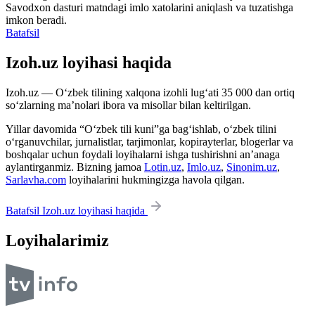
Savodxon dasturi matndagi imlo xatolarini aniqlash va tuzatishga
imkon beradi.
Batafsil
Izoh.uz loyihasi haqida
Izoh.uz — O‘zbek tilining xalqona izohli lug‘ati 35 000 dan ortiq
so‘zlarning ma’nolari ibora va misollar bilan keltirilgan.
Yillar davomida “O‘zbek tili kuni”ga bag‘ishlab, o‘zbek tilini
o‘rganuvchilar, jurnalistlar, tarjimonlar, kopirayterlar, blogerlar va
boshqalar uchun foydali loyihalarni ishga tushirishni an’anaga
aylantirganmiz. Bizning jamoa
Lotin.uz
,
Imlo.uz
,
Sinonim.uz
,
Sarlavha.com
loyihalarini hukmingizga havola qilgan.
Batafsil Izoh.uz loyihasi haqida
Loyihalarimiz