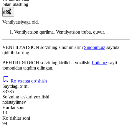
bilan ulashing
sifat
Ventilyatsiyaga oid.
Ventilyatsion qurilma. Ventilyatsion truba, quvur.
VENTILYATSION
so‘zining sinonimlarini
Sinonim.uz
saytida
qidirib ko‘ring.
ВЕНТИЛЯЦИОН
so‘zining kirillcha yozilishi
Lotin.uz
sayti
tomonidan taqdim qilingan.
Ro‘yxatga qo‘shish
Saytdagi o‘rni
33785
So‘zning teskari yozilishi
noistaylitnev
Harflar soni
13
Ko‘rishlar soni
99