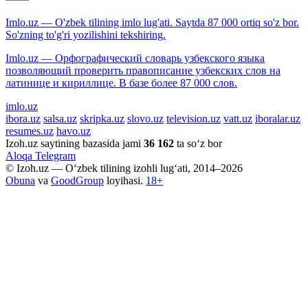
Imlo.uz — O'zbek tilining imlo lug'ati. Saytda 87 000 ortiq so'z bor.
So'zning to'g'ri yozilishini tekshiring.
Imlo.uz — Орфографический словарь узбекского языка
позволяющий проверить правописание узбекских слов на
латинице и кириллице. В базе более 87 000 слов.
imlo.uz
ibora.uz
salsa.uz
skripka.uz
slovo.uz
television.uz
vatt.uz
iboralar.uz
resumes.uz
havo.uz
Izoh.uz saytining bazasida jami
36 162
ta so‘z bor
Aloqa
Telegram
© Izoh.uz — O‘zbek tilining izohli lug‘ati, 2014–2026
Obuna
va
GoodGroup
loyihasi.
18+