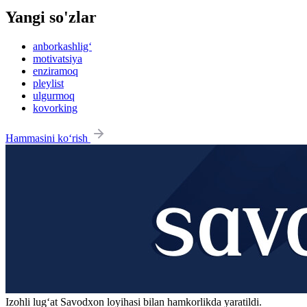
Yangi so'zlar
anborkashlig‘
motivatsiya
enziramoq
pleylist
ulgurmoq
kovorking
Hammasini ko‘rish
Izohli lugʻat
Savodxon
loyihasi bilan hamkorlikda yaratildi.