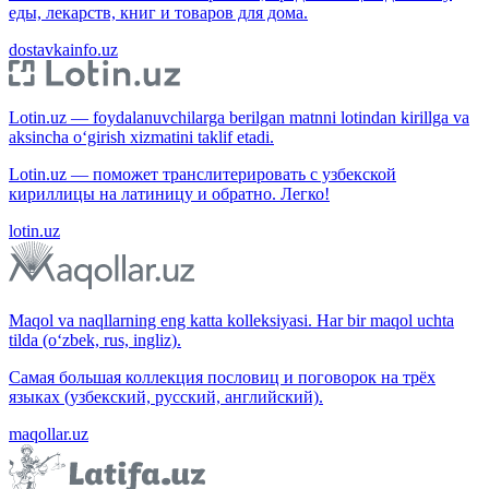
еды, лекарств, книг и товаров для дома.
dostavkainfo.uz
Lotin.uz — foydalanuvchilarga berilgan matnni lotindan kirillga va
aksincha o‘girish xizmatini taklif etadi.
Lotin.uz — поможет транслитерировать с узбекской
кириллицы на латиницу и обратно. Легко!
lotin.uz
Maqol va naqllarning eng katta kolleksiyasi. Har bir maqol uchta
tilda (o‘zbek, rus, ingliz).
Самая большая коллекция пословиц и поговорок на трёх
языках (узбекский, русский, английский).
maqollar.uz