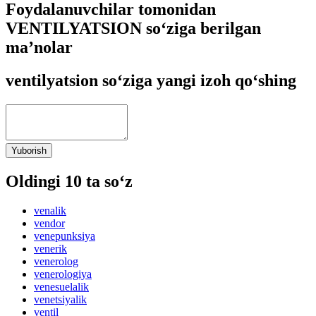
Foydalanuvchilar tomonidan
VENTILYATSION so‘ziga berilgan
ma’nolar
ventilyatsion so‘ziga yangi izoh qo‘shing
Yuborish
Oldingi 10 ta so‘z
venalik
vendor
venepunksiya
venerik
venerolog
venerologiya
venesuelalik
venetsiyalik
ventil