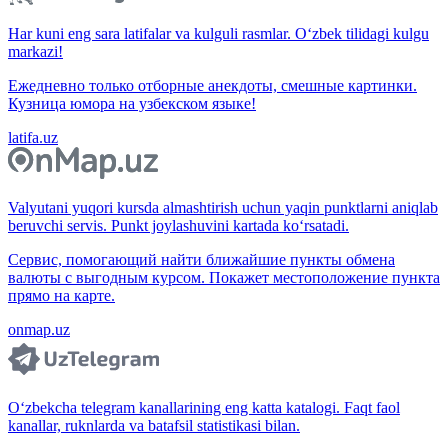
Har kuni eng sara latifalar va kulguli rasmlar. O‘zbek tilidagi kulgu
markazi!
Ежедневно только отборные анекдоты, смешные картинки.
Кузница юмора на узбекском языке!
latifa.uz
Valyutani yuqori kursda almashtirish uchun yaqin punktlarni aniqlab
beruvchi servis. Punkt joylashuvini kartada ko‘rsatadi.
Сервис, помогающий найти ближайшие пункты обмена
валюты с выгодным курсом. Покажет местоположение пункта
прямо на карте.
onmap.uz
O‘zbekcha telegram kanallarining eng katta katalogi. Faqt faol
kanallar, ruknlarda va batafsil statistikasi bilan.