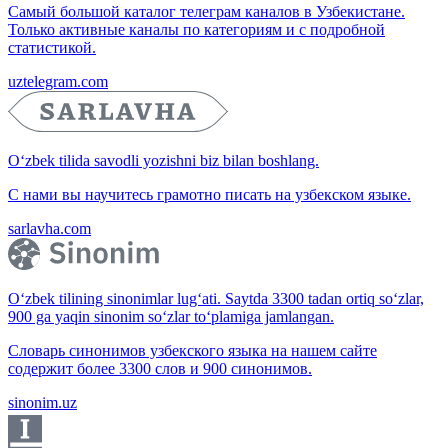
Самый большой каталог телеграм каналов в Узбекистане.
Только активные каналы по категориям и с подробной
статистикой.
uztelegram.com
O‘zbek tilida savodli yozishni biz bilan boshlang.
С нами вы научитесь грамотно писать на узбекском языке.
sarlavha.com
O‘zbek tilining sinonimlar lug‘ati. Saytda 3300 tadan ortiq so‘zlar,
900 ga yaqin sinonim so‘zlar to‘plamiga jamlangan.
Словарь синонимов узбекского языка на нашем сайте
содержит более 3300 слов и 900 синонимов.
sinonim.uz