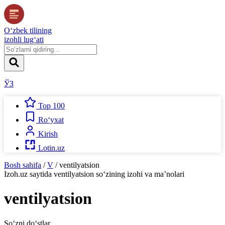
O‘zbek tilining
izohli lug‘ati
ЎЗ
Top 100
Ro‘yxat
Kirish
Lotin.uz
Bosh sahifa
/
V
/
ventilyatsion
Izoh.uz
saytida
ventilyatsion
so‘zining izohi va ma’nolari
ventilyatsion
So‘zni do‘stlar