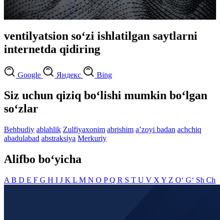
ventilyatsion so‘zi ishlatilgan saytlarni
internetda qidiring
Google
Яндекс
Bing
Siz uchun qiziq bo‘lishi mumkin bo‘lgan
so‘zlar
Behbudiy
ablahlik
Zulfiyaxonim
abrishim
aʼzoyi badan
achchiq
abadulabad
abstraksiya
Merkuriy
Alifbo bo‘yicha
A
B
D
E
F
G
H
I
J
K
L
M
N
O
P
Q
R
S
T
U
V
X
Y
Z
O‘
G‘
Sh
Ch