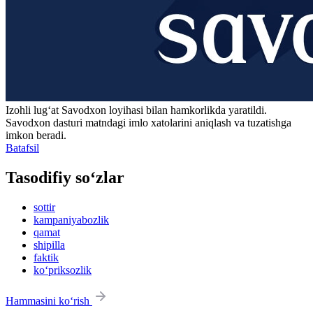
Izohli lugʻat
Savodxon
loyihasi bilan hamkorlikda yaratildi.
Savodxon dasturi matndagi imlo xatolarini aniqlash va tuzatishga
imkon beradi.
Batafsil
Tasodifiy so‘zlar
sottir
kampaniyabozlik
qamat
shipilla
faktik
ko‘priksozlik
Hammasini ko‘rish