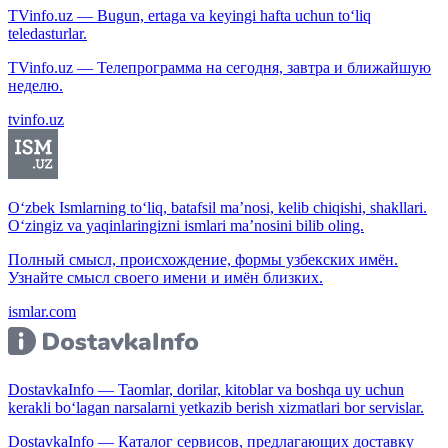
TVinfo.uz — Bugun, ertaga va keyingi hafta uchun to‘liq
teledasturlar.
TVinfo.uz — Телепрограмма на сегодня, завтра и ближайшую
неделю.
tvinfo.uz
O‘zbek Ismlarning to‘liq, batafsil ma’nosi, kelib chiqishi, shakllari.
O‘zingiz va yaqinlaringizni ismlari ma’nosini bilib oling.
Полный смысл, происхождение, формы узбекских имён.
Узнайте смысл своего имени и имён близких.
ismlar.com
DostavkaInfo — Taomlar, dorilar, kitoblar va boshqa uy uchun
kerakli bo‘lagan narsalarni yetkazib berish xizmatlari bor servislar.
DostavkaInfo — Каталог сервисов, предлагающих доставку