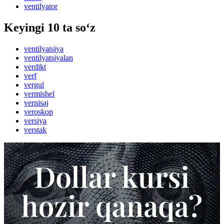
ventilyator
Keyingi 10 ta so‘z
ventilyatsiya
ventilyatsiyalan
verdikt
verf
vergul
vermishel
vernisaj
veroskop
versiya
verstak