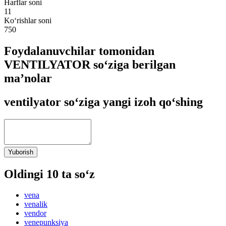
Harflar soni
11
Ko‘rishlar soni
750
Foydalanuvchilar tomonidan
VENTILYATOR so‘ziga berilgan
ma’nolar
ventilyator so‘ziga yangi izoh qo‘shing
Yuborish
Oldingi 10 ta so‘z
vena
venalik
vendor
venepunksiya