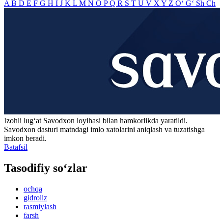
A
B
D
E
F
G
H
I
J
K
L
M
N
O
P
Q
R
S
T
U
V
X
Y
Z
O‘
G‘
Sh
Ch
Izohli lugʻat
Savodxon
loyihasi bilan hamkorlikda yaratildi.
Savodxon dasturi matndagi imlo xatolarini aniqlash va tuzatishga
imkon beradi.
Batafsil
Tasodifiy so‘zlar
ochqa
gidroliz
rasmiylash
farsh