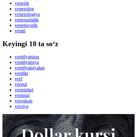
venerik
venerolog
venerologiya
venesuelalik
venetsiyalik
ventil
Keyingi 10 ta so‘z
ventilyatsion
ventilyatsiya
ventilyatsiyalan
verdikt
verf
vergul
vermishel
vernisaj
veroskop
versiya