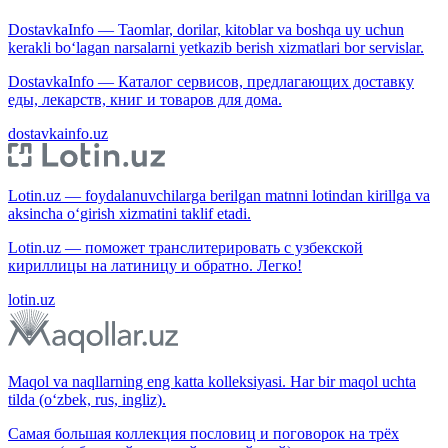
DostavkaInfo — Taomlar, dorilar, kitoblar va boshqa uy uchun
kerakli bo‘lagan narsalarni yetkazib berish xizmatlari bor servislar.
DostavkaInfo — Каталог сервисов, предлагающих доставку
еды, лекарств, книг и товаров для дома.
dostavkainfo.uz
Lotin.uz — foydalanuvchilarga berilgan matnni lotindan kirillga va
aksincha o‘girish xizmatini taklif etadi.
Lotin.uz — поможет транслитерировать с узбекской
кириллицы на латиницу и обратно. Легко!
lotin.uz
Maqol va naqllarning eng katta kolleksiyasi. Har bir maqol uchta
tilda (o‘zbek, rus, ingliz).
Самая большая коллекция пословиц и поговорок на трёх