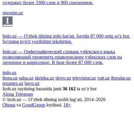
содержит более 3300 слов и 900 синонимов.
sinonim.uz
Imlo.uz — O'zbek tilining imlo lug'ati. Saytda 87 000 ortiq so'z bor.
So'zning to'g'ri yozilishini tekshiring.
Imlo.uz — Орфографический словарь узбекского языка
позволяющий проверить правописание узбекских слов на
латинице и кириллице. В базе более 87 000 слов.
imlo.uz
ibora.uz
salsa.uz
skripka.uz
slovo.uz
television.uz
vatt.uz
iboralar.uz
resumes.uz
havo.uz
Izoh.uz saytining bazasida jami
36 162
ta so‘z bor
Aloqa
Telegram
© Izoh.uz — O‘zbek tilining izohli lug‘ati, 2014–2026
Obuna
va
GoodGroup
loyihasi.
18+