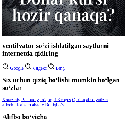
ventilyator so‘zi ishlatilgan saytlarni
internetda qidiring
Google
Яндекс
Bing
Siz uchun qiziq bo‘lishi mumkin bo‘lgan
so‘zlar
Xorazmiy
Behbudiy
Jo‘qorg‘i Kenges
Qurʼon
absolyutizm
aʼlochilik
aʼzam
abadiy
Boltiqbo‘yi
Alifbo bo‘yicha