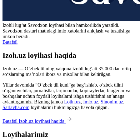
Izohli lugʻat
Savodxon
loyihasi bilan hamkorlikda yaratildi.
Savodxon dasturi matndagi imlo xatolarini aniqlash va tuzatishga
imkon beradi.
Batafsil
Izoh.uz loyihasi haqida
Izoh.uz — O‘zbek tilining xalqona izohli lug‘ati 35 000 dan ortiq
so‘zlarning ma’nolari ibora va misollar bilan keltirilgan.
Yillar davomida “O‘zbek tili kuni”ga bag‘ishlab, o‘zbek tilini
o‘rganuvchilar, jurnalistlar, tarjimonlar, kopirayterlar, blogerlar va
boshqalar uchun foydali loyihalarni ishga tushirishni an’anaga
aylantirganmiz. Bizning jamoa
Lotin.uz
,
Imlo.uz
,
Sinonim.uz
,
Sarlavha.com
loyihalarini hukmingizga havola qilgan.
Batafsil Izoh.uz loyihasi haqida
Loyihalarimiz