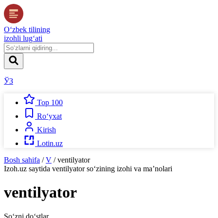
O‘zbek tilining
izohli lug‘ati
ЎЗ
Top 100
Ro‘yxat
Kirish
Lotin.uz
Bosh sahifa
/
V
/
ventilyator
Izoh.uz
saytida
ventilyator
so‘zining izohi va ma’nolari
ventilyator
So‘zni do‘stlar