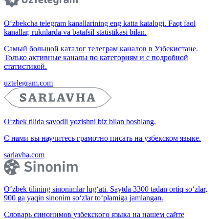
O‘zbekcha telegram kanallarining eng katta katalogi. Faqt faol
kanallar, ruknlarda va batafsil statistikasi bilan.
Самый большой каталог телеграм каналов в Узбекистане.
Только активные каналы по категориям и с подробной
статистикой.
uztelegram.com
O‘zbek tilida savodli yozishni biz bilan boshlang.
С нами вы научитесь грамотно писать на узбекском языке.
sarlavha.com
O‘zbek tilining sinonimlar lug‘ati. Saytda 3300 tadan ortiq so‘zlar,
900 ga yaqin sinonim so‘zlar to‘plamiga jamlangan.
Словарь синонимов узбекского языка на нашем сайте