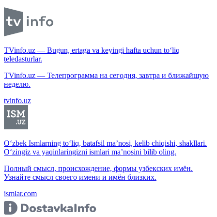
TVinfo.uz — Bugun, ertaga va keyingi hafta uchun to‘liq
teledasturlar.
TVinfo.uz — Телепрограмма на сегодня, завтра и ближайшую
неделю.
tvinfo.uz
O‘zbek Ismlarning to‘liq, batafsil ma’nosi, kelib chiqishi, shakllari.
O‘zingiz va yaqinlaringizni ismlari ma’nosini bilib oling.
Полный смысл, происхождение, формы узбекских имён.
Узнайте смысл своего имени и имён близких.
ismlar.com