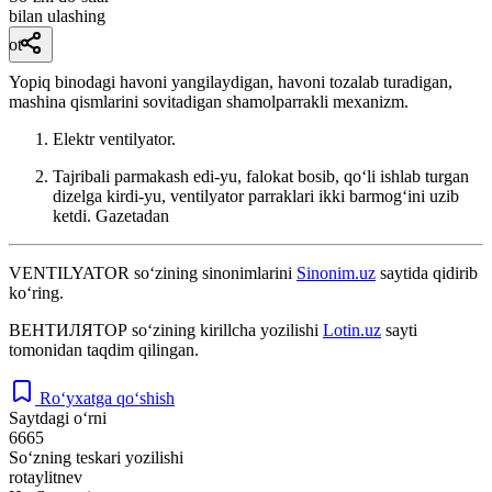
bilan ulashing
ot
Yopiq binodagi havoni yangilaydigan, havoni tozalab turadigan,
mashina qismlarini sovitadigan shamolparrakli mexanizm.
Elektr ventilyator.
Tajribali parmakash edi-yu, falokat bosib, qoʻli ishlab turgan
dizelga kirdi-yu, ventilyator parraklari ikki barmogʻini uzib
ketdi.
Gazetadan
VENTILYATOR
so‘zining sinonimlarini
Sinonim.uz
saytida qidirib
ko‘ring.
ВЕНТИЛЯТОР
so‘zining kirillcha yozilishi
Lotin.uz
sayti
tomonidan taqdim qilingan.
Ro‘yxatga qo‘shish
Saytdagi o‘rni
6665
So‘zning teskari yozilishi
rotaylitnev