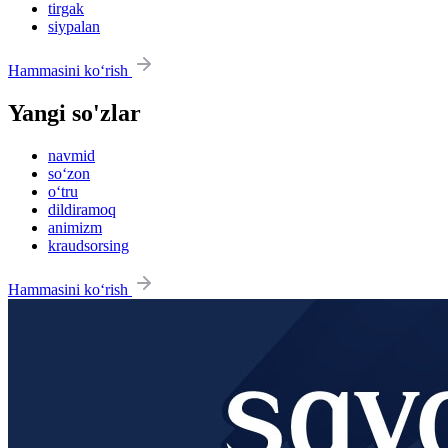
tirgak
siypalan
Hammasini ko‘rish
Yangi so'zlar
navmid
so‘zon
o‘tru
dildiramoq
animizm
kraudsorsing
Hammasini ko‘rish