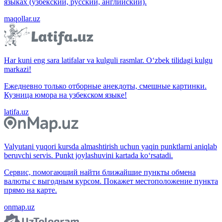
языках (узбекский, русский, английский).
maqollar.uz
Har kuni eng sara latifalar va kulguli rasmlar. O‘zbek tilidagi kulgu
markazi!
Ежедневно только отборные анекдоты, смешные картинки.
Кузница юмора на узбекском языке!
latifa.uz
Valyutani yuqori kursda almashtirish uchun yaqin punktlarni aniqlab
beruvchi servis. Punkt joylashuvini kartada ko‘rsatadi.
Сервис, помогающий найти ближайшие пункты обмена
валюты с выгодным курсом. Покажет местоположение пункта
прямо на карте.
onmap.uz