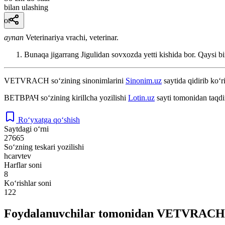
bilan ulashing
ot
aynan
Veterinariya vrachi, veterinar.
Bunaqa jigarrang Jigulidan sovxozda yetti kishida bor. Qaysi 
VETVRACH
so‘zining sinonimlarini
Sinonim.uz
saytida qidirib ko‘r
ВЕТВРАЧ
so‘zining kirillcha yozilishi
Lotin.uz
sayti tomonidan taqdi
Ro‘yxatga qo‘shish
Saytdagi o‘rni
27665
So‘zning teskari yozilishi
hcarvtev
Harflar soni
8
Ko‘rishlar soni
122
Foydalanuvchilar tomonidan VETVRACH s