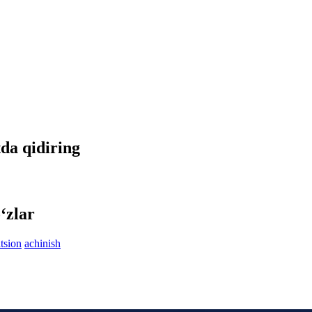
tda qidiring
‘zlar
tsion
achinish