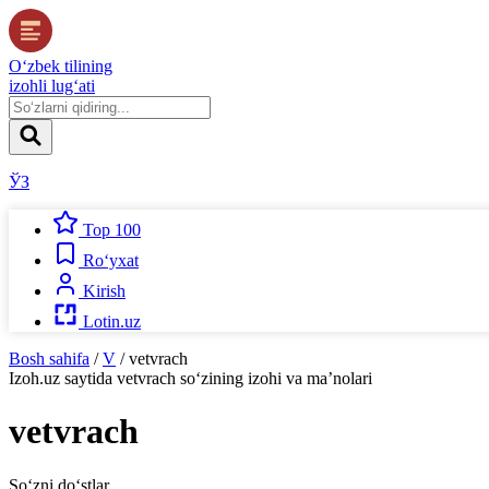
O‘zbek tilining
izohli lug‘ati
ЎЗ
Top 100
Ro‘yxat
Kirish
Lotin.uz
Bosh sahifa
/
V
/
vetvrach
Izoh.uz
saytida
vetvrach
so‘zining izohi va ma’nolari
vetvrach
So‘zni do‘stlar