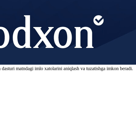
 dasturi matndagi imlo xatolarini aniqlash va tuzatishga imkon beradi.