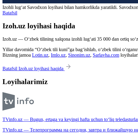
Izohli lugʻat
Savodxon
loyihasi bilan hamkorlikda yaratildi. Savodxon
Batafsil
Izoh.uz loyihasi haqida
Izoh.uz — O‘zbek tilining xalqona izohli lug‘ati 35 000 dan ortiq so‘zl
Yillar davomida “O‘zbek tili kuni”ga bag‘ishlab, o‘zbek tilini o‘rganuvc
Bizning jamoa
Lotin.uz
,
Imlo.uz
,
Sinonim.uz
,
Sarlavha.com
loyihalar
Batafsil Izoh.uz loyihasi haqida
Loyihalarimiz
TVinfo.uz — Bugun, ertaga va keyingi hafta uchun to‘liq teledasturlar
TVinfo.uz — Телепрограмма на сегодня, завтра и ближайшую н