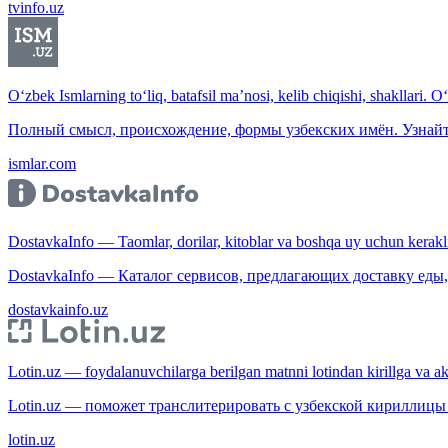
tvinfo.uz
O‘zbek Ismlarning to‘liq, batafsil ma’nosi, kelib chiqishi, shakllari. O
Полный смысл, происхождение, формы узбекских имён. Узнайт
ismlar.com
DostavkaInfo — Taomlar, dorilar, kitoblar va boshqa uy uchun kerakli b
DostavkaInfo — Каталог сервисов, предлагающих доставку еды, 
dostavkainfo.uz
Lotin.uz — foydalanuvchilarga berilgan matnni lotindan kirillga va aksi
Lotin.uz — поможет транслитерировать с узбекской кириллицы 
lotin.uz