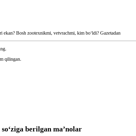
biri ekan? Bosh zootexnikmi, vetvrachmi, kim boʻldi?
Gazetadan
ing.
m qilingan.
o‘ziga berilgan ma’nolar