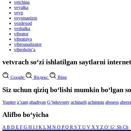
vetchina
veyalka
veyp
veysmanizm
vezdexod
veshalka
vibrator
vibratsiya
vibroanalizator
vibrobolg‘a
vetvrach so‘zi ishlatilgan saytlarni interne
Google
Яндекс
Bing
Siz uchun qiziq bo‘lishi mumkin bo‘lgan so
Yupiter
aʼzam
abadiyan
G‘ijduvoniy
achinarli
achimsiq
abssess
aberra
Alifbo bo‘yicha
A
B
D
E
F
G
H
I
J
K
L
M
N
O
P
Q
R
S
T
U
V
X
Y
Z
O‘
G‘
Sh
Ch