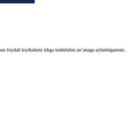
chun foydali loyihalarni ishga tushirishni an’anaga aylantirganmiz.