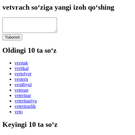
vetvrach so‘ziga yangi izoh qo‘shing
Yuborish
Oldingi 10 ta so‘z
verstak
vertikal
vertolyot
vestern
vestibyul
veteran
veterinar
veterinariya
veterinarlik
veto
Keyingi 10 ta so‘z