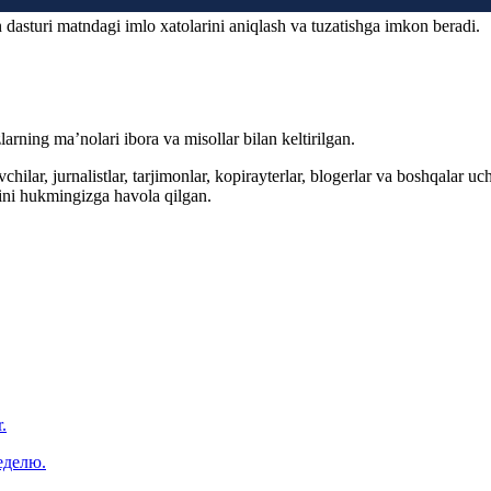
 dasturi matndagi imlo xatolarini aniqlash va tuzatishga imkon beradi.
arning ma’nolari ibora va misollar bilan keltirilgan.
hilar, jurnalistlar, tarjimonlar, kopirayterlar, blogerlar va boshqalar u
ini hukmingizga havola qilgan.
.
еделю.