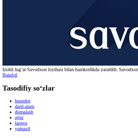
Izohli lugʻat
Savodxon
loyihasi bilan hamkorlikda yaratildi. Savodxon
Batafsil
Tasodifiy so‘zlar
husndor
dard-alam
dumalash
ajriq
lappos
yutqazil