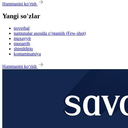
Hammasini ko‘rish
Yangi so'zlar
noverbal
namunalar asosida o‘rganish (Few-shot)
muxayyir
muqarrib
shimildiriq
kontaminatsiya
Hammasini ko‘rish