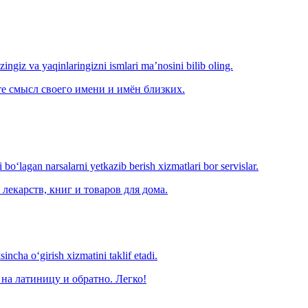
‘zingiz va yaqinlaringizni ismlari ma’nosini bilib oling.
е смысл своего имени и имён близких.
o‘lagan narsalarni yetkazib berish xizmatlari bor servislar.
лекарств, книг и товаров для дома.
ncha o‘girish xizmatini taklif etadi.
на латиницу и обратно. Легко!