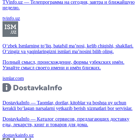
TVinfo.uz — Телепрограмма на сегодня, завтра и ближайшую
неделю.
tvinfo.uz
O‘zbek Ismlarning to‘liq, batafsil ma’nosi, kelib chiqishi, shakllari.
O‘zingiz va yaqinlaringizni ismlari ma’nosini bilib oling.
Полный смысл, происхождение, формы узбекских имён.
Узнайте смысл своего имени и имён близких.
ismlar.com
DostavkaInfo — Taomlar, dorilar, kitoblar va boshqa uy uchun
kerakli bo‘lagan narsalarni yetkazib berish xizmatlari bor servislar.
DostavkaInfo — Каталог сервисов, предлагающих доставку
еды, лекарств, книг и товаров для дома.
dostavkainfo.uz