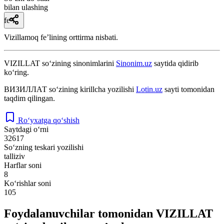
bilan ulashing
fe’l
Vizillamoq feʼlining orttirma nisbati.
VIZILLAT
so‘zining sinonimlarini
Sinonim.uz
saytida qidirib
ko‘ring.
ВИЗИЛЛАТ
so‘zining kirillcha yozilishi
Lotin.uz
sayti tomonidan
taqdim qilingan.
Ro‘yxatga qo‘shish
Saytdagi o‘rni
32617
So‘zning teskari yozilishi
talliziv
Harflar soni
8
Ko‘rishlar soni
105
Foydalanuvchilar tomonidan VIZILLAT