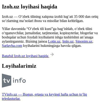
Izoh.uz loyihasi haqida
Izoh.uz — O‘zbek tilining xalqona izohli lug‘ati 35 000 dan ortiq
so‘zlarning ma’nolari ibora va misollar bilan keltirilgan.
Yillar davomida “O‘zbek tili kuni”ga bag‘ishlab, o‘zbek tilini
o‘rganuvchilar, jurnalistlar, tarjimonlar, kopirayterlar, blogerlar va
boshqalar uchun foydali loyihalarni ishga tushirishni an’anaga
aylantirganmiz. Bizning jamoa
Lotin.uz
,
Imlo.uz
,
Sinonim.uz
,
Sarlavha.com
loyihalarini hukmingizga havola qilgan.
Batafsil Izoh.uz loyihasi haqida
Loyihalarimiz
TVinfo.uz — Bugun, ertaga va keyingi hafta uchun to‘liq
teledasturlar.