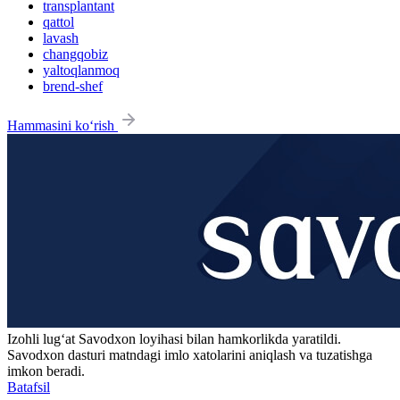
transplantant
qattol
lavash
changqobiz
yaltoqlanmoq
brend-shef
Hammasini ko‘rish
Izohli lugʻat
Savodxon
loyihasi bilan hamkorlikda yaratildi.
Savodxon dasturi matndagi imlo xatolarini aniqlash va tuzatishga
imkon beradi.
Batafsil