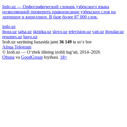
Imlo.uz — Орфографический словарь узбекского языка
позволяющий проверить правописание узбекских слов на
латинице и кириллице. В базе более 87 000 слов.
imlo.uz
ibora.uz
salsa.uz
skripka.uz
slovo.uz
television.uz
vatt.uz
iboralar.uz
resumes.uz
havo.uz
Izoh.uz saytining bazasida jami
36 149
ta so‘z bor
Aloqa
Telegram
© Izoh.uz — O‘zbek tilining izohli lug‘ati, 2014–2026
Obuna
va
GoodGroup
loyihasi.
18+