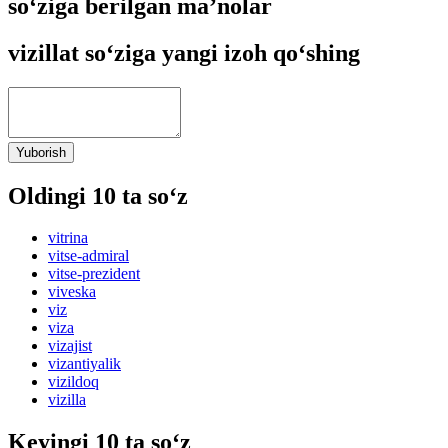
so‘ziga berilgan ma’nolar
vizillat so‘ziga yangi izoh qo‘shing
Yuborish
Oldingi 10 ta so‘z
vitrina
vitse-admiral
vitse-prezident
viveska
viz
viza
vizajist
vizantiyalik
vizildoq
vizilla
Keyingi 10 ta so‘z