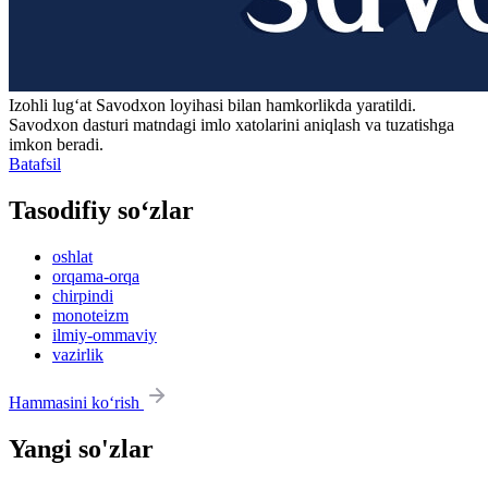
Izohli lugʻat
Savodxon
loyihasi bilan hamkorlikda yaratildi.
Savodxon dasturi matndagi imlo xatolarini aniqlash va tuzatishga
imkon beradi.
Batafsil
Tasodifiy so‘zlar
oshlat
orqama-orqa
chirpindi
monoteizm
ilmiy-ommaviy
vazirlik
Hammasini ko‘rish
Yangi so'zlar