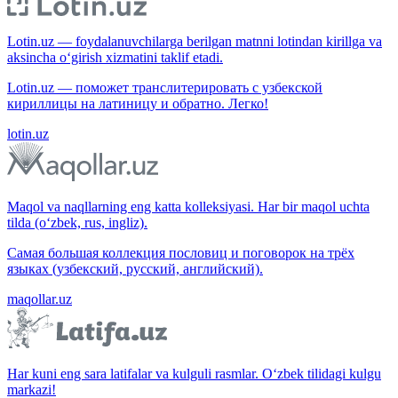
Lotin.uz — foydalanuvchilarga berilgan matnni lotindan kirillga va
aksincha o‘girish xizmatini taklif etadi.
Lotin.uz — поможет транслитерировать с узбекской
кириллицы на латиницу и обратно. Легко!
lotin.uz
Maqol va naqllarning eng katta kolleksiyasi. Har bir maqol uchta
tilda (o‘zbek, rus, ingliz).
Самая большая коллекция пословиц и поговорок на трёх
языках (узбекский, русский, английский).
maqollar.uz
Har kuni eng sara latifalar va kulguli rasmlar. O‘zbek tilidagi kulgu
markazi!