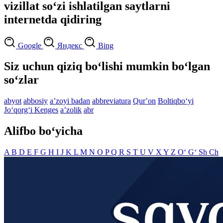
vizillat so‘zi ishlatilgan saytlarni
internetda qidiring
Google
Яндекс
Bing
Siz uchun qiziq bo‘lishi mumkin bo‘lgan
so‘zlar
abyot
abbosiy
aʼzoyi badan
abbreviatura
Qurʼon
Boltiqbo‘yi
Jo‘qorg‘i Kenges
aʼzolik
abr
Alifbo bo‘yicha
A
B
D
E
F
G
H
I
J
K
L
M
N
O
P
Q
R
S
T
U
V
X
Y
Z
O‘
G‘
Sh
Ch