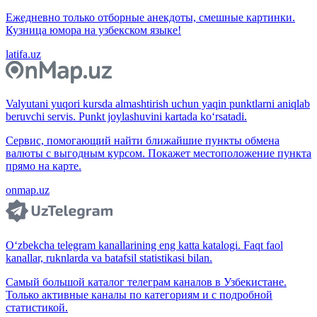
Ежедневно только отборные анекдоты, смешные картинки.
Кузница юмора на узбекском языке!
latifa.uz
Valyutani yuqori kursda almashtirish uchun yaqin punktlarni aniqlab
beruvchi servis. Punkt joylashuvini kartada ko‘rsatadi.
Сервис, помогающий найти ближайшие пункты обмена
валюты с выгодным курсом. Покажет местоположение пункта
прямо на карте.
onmap.uz
O‘zbekcha telegram kanallarining eng katta katalogi. Faqt faol
kanallar, ruknlarda va batafsil statistikasi bilan.
Самый большой каталог телеграм каналов в Узбекистане.
Только активные каналы по категориям и с подробной
статистикой.