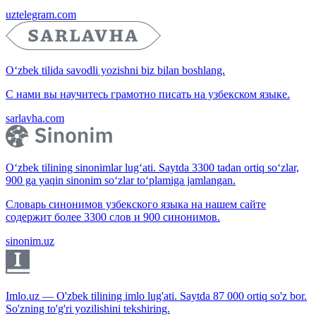
uztelegram.com
O‘zbek tilida savodli yozishni biz bilan boshlang.
С нами вы научитесь грамотно писать на узбекском языке.
sarlavha.com
O‘zbek tilining sinonimlar lug‘ati. Saytda 3300 tadan ortiq so‘zlar,
900 ga yaqin sinonim so‘zlar to‘plamiga jamlangan.
Словарь синонимов узбекского языка на нашем сайте
содержит более 3300 слов и 900 синонимов.
sinonim.uz
Imlo.uz — O'zbek tilining imlo lug'ati. Saytda 87 000 ortiq so'z bor.
So'zning to'g'ri yozilishini tekshiring.