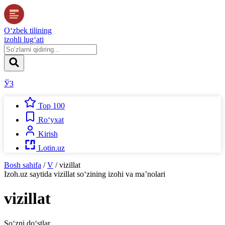
O‘zbek tilining
izohli lug‘ati
ЎЗ
Top 100
Ro‘yxat
Kirish
Lotin.uz
Bosh sahifa
/
V
/
vizillat
Izoh.uz
saytida
vizillat
so‘zining izohi va ma’nolari
vizillat
So‘zni do‘stlar