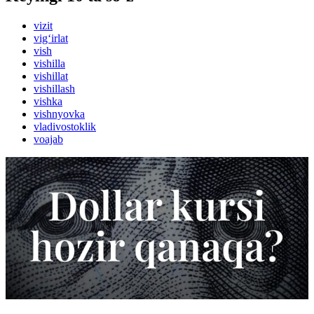
vizit
vig‘irlat
vish
vishilla
vishillat
vishillash
vishka
vishnyovka
vladivostoklik
voajab