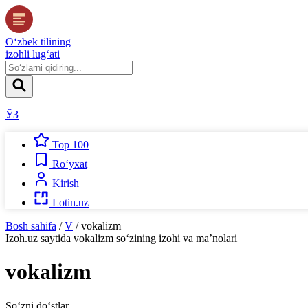
O‘zbek tilining
izohli lug‘ati
ЎЗ
Top 100
Ro‘yxat
Kirish
Lotin.uz
Bosh sahifa
/
V
/
vokalizm
Izoh.uz
saytida
vokalizm
so‘zining izohi va ma’nolari
vokalizm
So‘zni do‘stlar