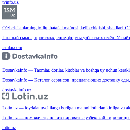
tvinfo.uz
O‘zbek Ismlarning to‘liq, batafsil ma’nosi, kelib chiqishi, shakllari. O
Полный смысл, происхождение, формы узбекских имён. Узнайт
ismlar.com
DostavkaInfo — Taomlar, dorilar, kitoblar va boshqa uy uchun kerakli b
DostavkaInfo — Каталог сервисов, предлагающих доставку еды, 
dostavkainfo.uz
Lotin.uz — foydalanuvchilarga berilgan matnni lotindan kirillga va aksi
Lotin.uz — поможет транслитерировать с узбекской кириллицы 
lotin.uz