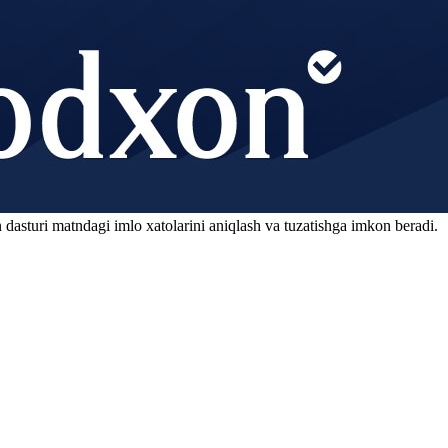
 dasturi matndagi imlo xatolarini aniqlash va tuzatishga imkon beradi.