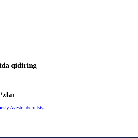
tda qidiring
‘zlar
bosiy
Avesto
aberratsiya