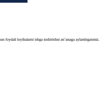
chun foydali loyihalarni ishga tushirishni an’anaga aylantirganmiz.