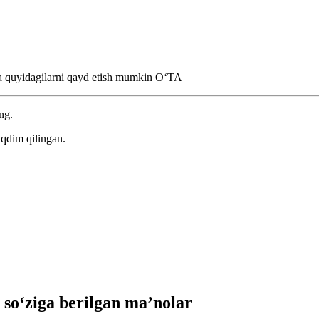
da quyidagilarni qayd etish mumkin
OʻTA
ng.
aqdim qilingan.
o‘ziga berilgan ma’nolar