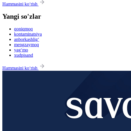
Hammasini ko‘rish
Yangi so'zlar
qoniqmoq
kontaminatsiya
anborkashlig‘
mengzaymoq
yag‘mo
xudpisand
Hammasini ko‘rish