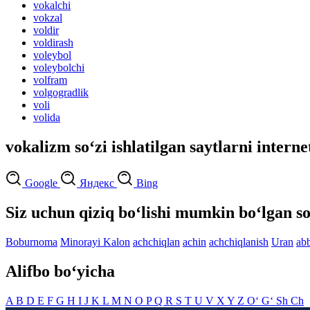
vokalchi
vokzal
voldir
voldirash
voleybol
voleybolchi
volfram
volgogradlik
voli
volida
vokalizm so‘zi ishlatilgan saytlarni interne
Google
Яндекс
Bing
Siz uchun qiziq bo‘lishi mumkin bo‘lgan so
Boburnoma
Minorayi Kalon
achchiqlan
achin
achchiqlanish
Uran
ab
Alifbo bo‘yicha
A
B
D
E
F
G
H
I
J
K
L
M
N
O
P
Q
R
S
T
U
V
X
Y
Z
O‘
G‘
Sh
Ch