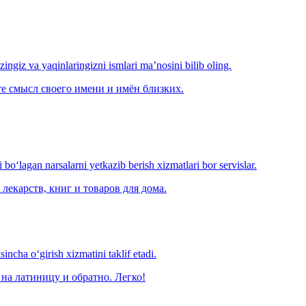
‘zingiz va yaqinlaringizni ismlari ma’nosini bilib oling.
е смысл своего имени и имён близких.
o‘lagan narsalarni yetkazib berish xizmatlari bor servislar.
лекарств, книг и товаров для дома.
ncha o‘girish xizmatini taklif etadi.
на латиницу и обратно. Легко!