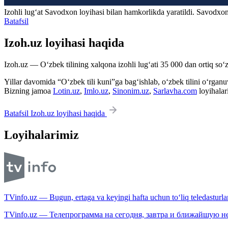
Izohli lugʻat
Savodxon
loyihasi bilan hamkorlikda yaratildi. Savodxon
Batafsil
Izoh.uz loyihasi haqida
Izoh.uz — O‘zbek tilining xalqona izohli lug‘ati 35 000 dan ortiq so‘zl
Yillar davomida “O‘zbek tili kuni”ga bag‘ishlab, o‘zbek tilini o‘rganuvc
Bizning jamoa
Lotin.uz
,
Imlo.uz
,
Sinonim.uz
,
Sarlavha.com
loyihalar
Batafsil Izoh.uz loyihasi haqida
Loyihalarimiz
TVinfo.uz — Bugun, ertaga va keyingi hafta uchun to‘liq teledasturlar
TVinfo.uz — Телепрограмма на сегодня, завтра и ближайшую н