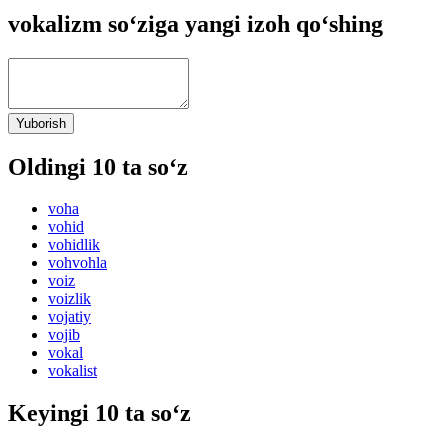
vokalizm so‘ziga yangi izoh qo‘shing
Yuborish
Oldingi 10 ta so‘z
voha
vohid
vohidlik
vohvohla
voiz
voizlik
vojatiy
vojib
vokal
vokalist
Keyingi 10 ta so‘z