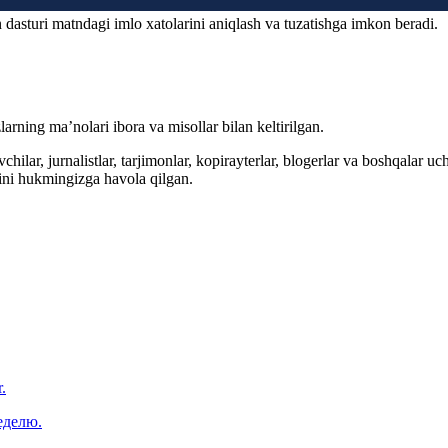
 dasturi matndagi imlo xatolarini aniqlash va tuzatishga imkon beradi.
arning ma’nolari ibora va misollar bilan keltirilgan.
hilar, jurnalistlar, tarjimonlar, kopirayterlar, blogerlar va boshqalar u
ini hukmingizga havola qilgan.
.
еделю.