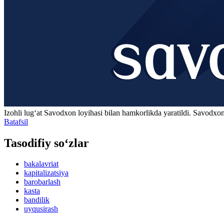
Izohli lugʻat
Savodxon
loyihasi bilan hamkorlikda yaratildi. Savodxon
Batafsil
Tasodifiy so‘zlar
bakalavriat
kapitalizatsiya
barobarlash
kasta
bandilik
uyqusirash