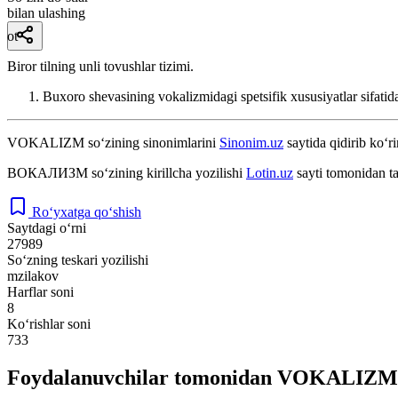
bilan ulashing
ot
Biror tilning unli tovushlar tizimi.
Buxoro shevasining vokalizmidagi spetsifik xususiyatlar sifati
VOKALIZM
so‘zining sinonimlarini
Sinonim.uz
saytida qidirib ko‘ri
ВОКАЛИЗМ
so‘zining kirillcha yozilishi
Lotin.uz
sayti tomonidan t
Ro‘yxatga qo‘shish
Saytdagi o‘rni
27989
So‘zning teskari yozilishi
mzilakov
Harflar soni
8
Ko‘rishlar soni
733
Foydalanuvchilar tomonidan VOKALIZM s