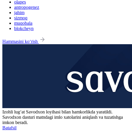
olapes
antropogenez
jahim
sizmoq
muqobala
blokcheyn
Hammasini ko‘rish
Izohli lugʻat
Savodxon
loyihasi bilan hamkorlikda yaratildi.
Savodxon dasturi matndagi imlo xatolarini aniqlash va tuzatishga
imkon beradi.
Batafsil