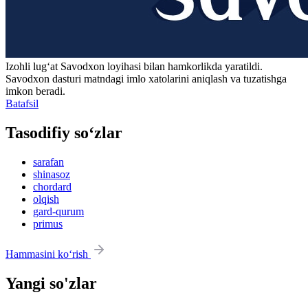
Izohli lugʻat
Savodxon
loyihasi bilan hamkorlikda yaratildi.
Savodxon dasturi matndagi imlo xatolarini aniqlash va tuzatishga
imkon beradi.
Batafsil
Tasodifiy so‘zlar
sarafan
shinasoz
chordard
olqish
gard-qurum
primus
Hammasini ko‘rish
Yangi so'zlar