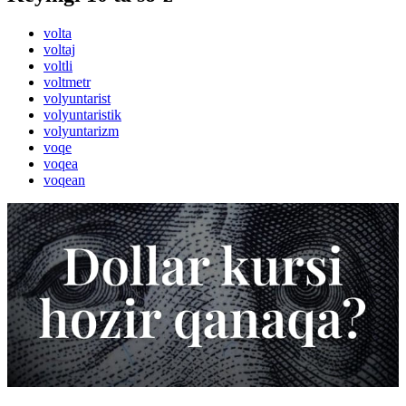
volta
voltaj
voltli
voltmetr
volyuntarist
volyuntaristik
volyuntarizm
voqe
voqea
voqean