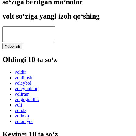
so‘ziga berilgan ma’nolar
volt so‘ziga yangi izoh qo‘shing
Yuborish
Oldingi 10 ta so‘z
voldir
voldirash
voleybol
voleybolchi
volfram
volgogradlik
voli
volida
volinka
volontyor
Keyingi 10 ta so‘z