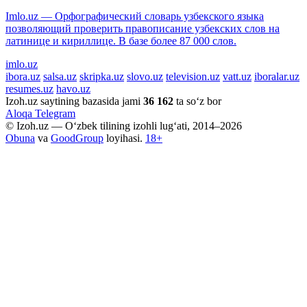
Imlo.uz — Орфографический словарь узбекского языка
позволяющий проверить правописание узбекских слов на
латинице и кириллице. В базе более 87 000 слов.
imlo.uz
ibora.uz
salsa.uz
skripka.uz
slovo.uz
television.uz
vatt.uz
iboralar.uz
resumes.uz
havo.uz
Izoh.uz saytining bazasida jami
36 162
ta so‘z bor
Aloqa
Telegram
© Izoh.uz — O‘zbek tilining izohli lug‘ati, 2014–2026
Obuna
va
GoodGroup
loyihasi.
18+