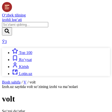
O‘zbek tilining
izohli lug‘ati
ЎЗ
Top 100
Ro‘yxat
Kirish
Lotin.uz
Bosh sahifa
/
V
/
volt
Izoh.uz
saytida
volt
so‘zining izohi va ma’nolari
volt
So‘zni do‘stlar