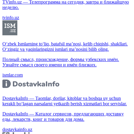
TVinfo.uz — Телепрограмма на сегодня, завтра и ближайшую
неделю.
tvinfo.uz
O‘zbek Ismlarning to‘liq, batafsil ma’nosi, kelib chiqishi, shakllari.
O‘zingiz va yaqinlaringizni ismlari ma’nosini bilib oling.
Полный смысл, происхождение, формы узбекских имён.
Узнайте смысл своего имени и имён близких.
ismlar.com
DostavkaInfo — Taomlar, dorilar, kitoblar va boshqa uy uchun
kerakli bo‘lagan narsalarni yetkazib berish xizmatlari bor servislar.
DostavkaInfo — Каталог сервисов, предлагающих доставку
еды, лекарств, книг и товаров для дома.
dostavkainfo.uz