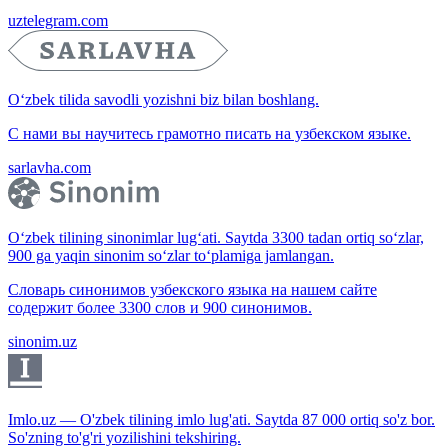
uztelegram.com
O‘zbek tilida savodli yozishni biz bilan boshlang.
С нами вы научитесь грамотно писать на узбекском языке.
sarlavha.com
O‘zbek tilining sinonimlar lug‘ati. Saytda 3300 tadan ortiq so‘zlar,
900 ga yaqin sinonim so‘zlar to‘plamiga jamlangan.
Словарь синонимов узбекского языка на нашем сайте
содержит более 3300 слов и 900 синонимов.
sinonim.uz
Imlo.uz — O'zbek tilining imlo lug'ati. Saytda 87 000 ortiq so'z bor.
So'zning to'g'ri yozilishini tekshiring.