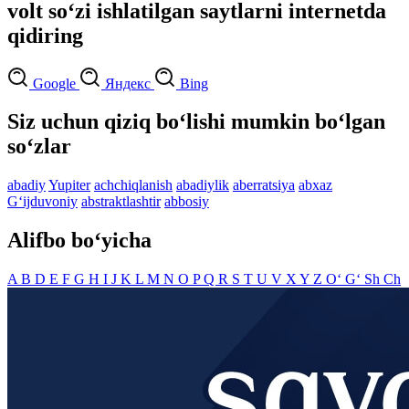
volt so‘zi ishlatilgan saytlarni internetda
qidiring
Google
Яндекс
Bing
Siz uchun qiziq bo‘lishi mumkin bo‘lgan
so‘zlar
abadiy
Yupiter
achchiqlanish
abadiylik
aberratsiya
abxaz
G‘ijduvoniy
abstraktlashtir
abbosiy
Alifbo bo‘yicha
A
B
D
E
F
G
H
I
J
K
L
M
N
O
P
Q
R
S
T
U
V
X
Y
Z
O‘
G‘
Sh
Ch