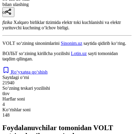
bilan ulashing
ot
fizika
Xalqaro birliklar tizimida elektr toki kuchlanishi va elektr
yurituvchi kuchning oʻlchov birligi.
VOLT
so‘zining sinonimlarini
Sinonim.uz
saytida qidirib ko‘ring.
ВОЛЬТ
so‘zining kirillcha yozilishi
Lotin.uz
sayti tomonidan
taqdim qilingan.
Ro‘yxatga qo‘shish
Saytdagi o‘rni
21940
So‘zning teskari yozilishi
tlov
Harflar soni
4
Ko‘rishlar soni
148
Foydalanuvchilar tomonidan VOLT