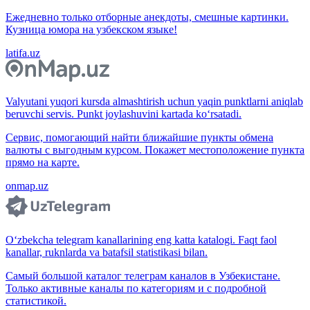
Ежедневно только отборные анекдоты, смешные картинки.
Кузница юмора на узбекском языке!
latifa.uz
Valyutani yuqori kursda almashtirish uchun yaqin punktlarni aniqlab
beruvchi servis. Punkt joylashuvini kartada ko‘rsatadi.
Сервис, помогающий найти ближайшие пункты обмена
валюты с выгодным курсом. Покажет местоположение пункта
прямо на карте.
onmap.uz
O‘zbekcha telegram kanallarining eng katta katalogi. Faqt faol
kanallar, ruknlarda va batafsil statistikasi bilan.
Самый большой каталог телеграм каналов в Узбекистане.
Только активные каналы по категориям и с подробной
статистикой.