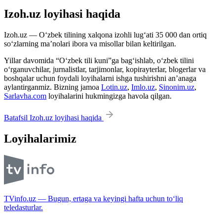
Izoh.uz loyihasi haqida
Izoh.uz — O‘zbek tilining xalqona izohli lug‘ati 35 000 dan ortiq
so‘zlarning ma’nolari ibora va misollar bilan keltirilgan.
Yillar davomida “O‘zbek tili kuni”ga bag‘ishlab, o‘zbek tilini
o‘rganuvchilar, jurnalistlar, tarjimonlar, kopirayterlar, blogerlar va
boshqalar uchun foydali loyihalarni ishga tushirishni an’anaga
aylantirganmiz. Bizning jamoa
Lotin.uz
,
Imlo.uz
,
Sinonim.uz
,
Sarlavha.com
loyihalarini hukmingizga havola qilgan.
Batafsil Izoh.uz loyihasi haqida
Loyihalarimiz
TVinfo.uz — Bugun, ertaga va keyingi hafta uchun to‘liq
teledasturlar.