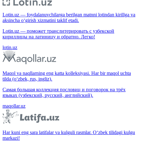
Lotin.uz — foydalanuvchilarga berilgan matnni lotindan kirillga va
aksincha o‘girish xizmatini taklif etadi.
Lotin.uz — поможет транслитерировать с узбекской
кириллицы на латиницу и обратно. Легко!
lotin.uz
Maqol va naqllarning eng katta kolleksiyasi. Har bir maqol uchta
tilda (o‘zbek, rus, ingliz).
Самая большая коллекция пословиц и поговорок на трёх
языках (узбекский, русский, английский).
maqollar.uz
Har kuni eng sara latifalar va kulguli rasmlar. O‘zbek tilidagi kulgu
markazi!