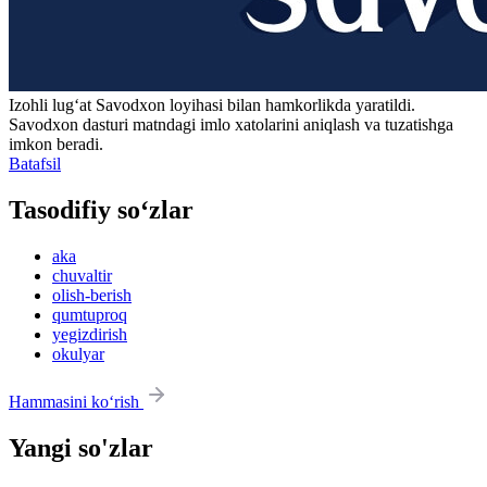
Izohli lugʻat
Savodxon
loyihasi bilan hamkorlikda yaratildi.
Savodxon dasturi matndagi imlo xatolarini aniqlash va tuzatishga
imkon beradi.
Batafsil
Tasodifiy so‘zlar
aka
chuvaltir
olish-berish
qumtuproq
yegizdirish
okulyar
Hammasini ko‘rish
Yangi so'zlar