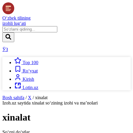
O‘zbek tilining
izohli lug‘ati
ЎЗ
Top 100
Ro‘yxat
Kirish
Lotin.uz
Bosh sahifa
/
X
/
xinalat
Izoh.uz
saytida
xinalat
so‘zining izohi va ma’nolari
xinalat
So‘zni do‘stlar