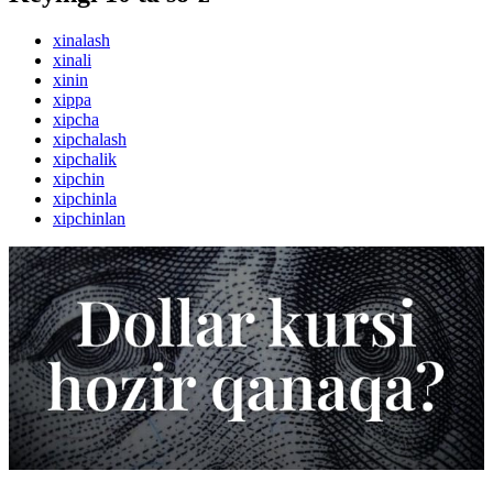
xinalash
xinali
xinin
xippa
xipcha
xipchalash
xipchalik
xipchin
xipchinla
xipchinlan