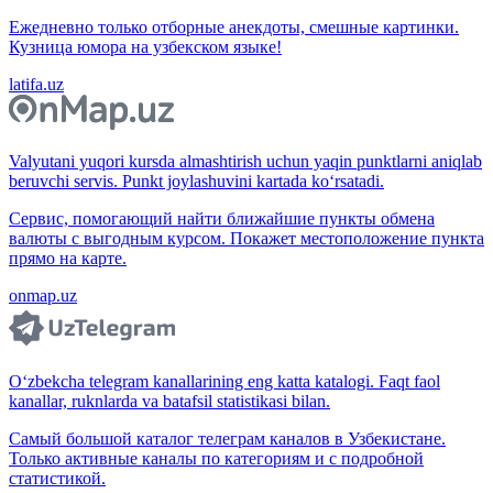
Ежедневно только отборные анекдоты, смешные картинки.
Кузница юмора на узбекском языке!
latifa.uz
Valyutani yuqori kursda almashtirish uchun yaqin punktlarni aniqlab
beruvchi servis. Punkt joylashuvini kartada ko‘rsatadi.
Сервис, помогающий найти ближайшие пункты обмена
валюты с выгодным курсом. Покажет местоположение пункта
прямо на карте.
onmap.uz
O‘zbekcha telegram kanallarining eng katta katalogi. Faqt faol
kanallar, ruknlarda va batafsil statistikasi bilan.
Самый большой каталог телеграм каналов в Узбекистане.
Только активные каналы по категориям и с подробной
статистикой.