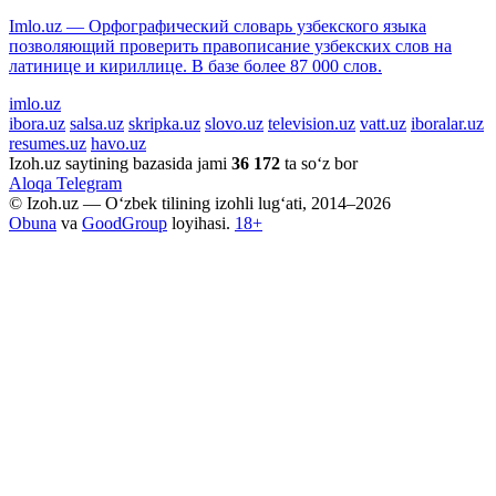
Imlo.uz — Орфографический словарь узбекского языка
позволяющий проверить правописание узбекских слов на
латинице и кириллице. В базе более 87 000 слов.
imlo.uz
ibora.uz
salsa.uz
skripka.uz
slovo.uz
television.uz
vatt.uz
iboralar.uz
resumes.uz
havo.uz
Izoh.uz saytining bazasida jami
36 172
ta so‘z bor
Aloqa
Telegram
© Izoh.uz — O‘zbek tilining izohli lug‘ati, 2014–2026
Obuna
va
GoodGroup
loyihasi.
18+