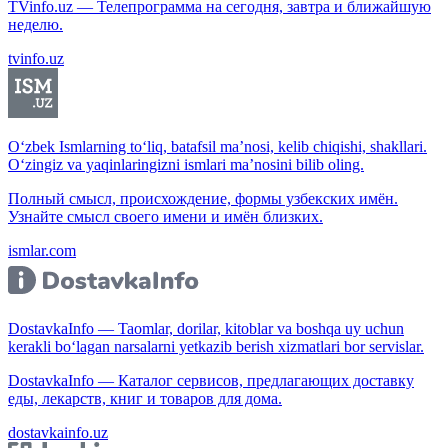
TVinfo.uz — Телепрограмма на сегодня, завтра и ближайшую
неделю.
tvinfo.uz
O‘zbek Ismlarning to‘liq, batafsil ma’nosi, kelib chiqishi, shakllari.
O‘zingiz va yaqinlaringizni ismlari ma’nosini bilib oling.
Полный смысл, происхождение, формы узбекских имён.
Узнайте смысл своего имени и имён близких.
ismlar.com
DostavkaInfo — Taomlar, dorilar, kitoblar va boshqa uy uchun
kerakli bo‘lagan narsalarni yetkazib berish xizmatlari bor servislar.
DostavkaInfo — Каталог сервисов, предлагающих доставку
еды, лекарств, книг и товаров для дома.
dostavkainfo.uz