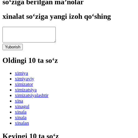
so‘ziga berilgan ma’nolar
xinalat so‘ziga yangi izoh qo‘shing
Yuborish
Oldingi 10 ta so‘z
ximiya
ximiyaviy
ximizator
ximizatsiya
ximizatsiyalashtir
xina
xinagul
xinala
xinala
xinalan
Keyingi 10 ta so‘z