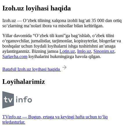
Izoh.uz loyihasi haqida
Izoh.uz — O‘zbek tilining xalqona izohli lug‘ati 35 000 dan ortiq
so‘zlarning ma’nolari ibora va misollar bilan keltirilgan.
Yillar davomida “O‘zbek tili kuni”ga bag‘ishlab, o‘zbek tilini
o‘rganuvchilar, jurnalistlar, tarjimonlar, kopirayterlar, blogerlar va
boshqalar uchun foydali loyihalarni ishga tushirishni an’anaga
aylantirganmiz. Bizning jamoa
Lotin.uz
,
Imlo.uz
,
Sinonim.uz
,
Sarlavha.com
loyihalarini hukmingizga havola qilgan.
Batafsil Izoh.uz loyihasi haqida
Loyihalarimiz
TVinfo.uz — Bugun, ertaga va keyingi hafta uchun to‘liq
teledasturlar.