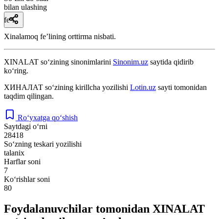
bilan ulashing
fe’l
Xinalamoq feʼlining orttirma nisbati.
XINALAT
so‘zining sinonimlarini
Sinonim.uz
saytida qidirib
ko‘ring.
ХИНАЛАТ
so‘zining kirillcha yozilishi
Lotin.uz
sayti tomonidan
taqdim qilingan.
Ro‘yxatga qo‘shish
Saytdagi o‘rni
28418
So‘zning teskari yozilishi
talanix
Harflar soni
7
Ko‘rishlar soni
80
Foydalanuvchilar tomonidan XINALAT