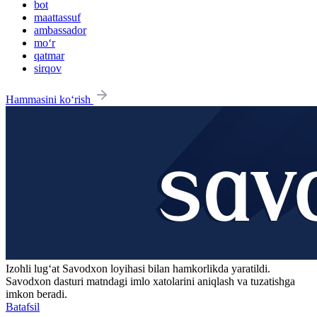
bot
maattassuf
ambassador
mo‘r
qatmar
sirqov
Hammasini ko‘rish
Izohli lugʻat
Savodxon
loyihasi bilan hamkorlikda yaratildi.
Savodxon dasturi matndagi imlo xatolarini aniqlash va tuzatishga
imkon beradi.
Batafsil