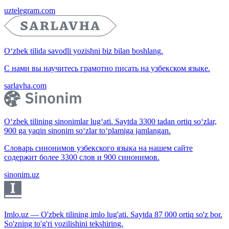
uztelegram.com
O‘zbek tilida savodli yozishni biz bilan boshlang.
С нами вы научитесь грамотно писать на узбекском языке.
sarlavha.com
O‘zbek tilining sinonimlar lug‘ati. Saytda 3300 tadan ortiq so‘zlar,
900 ga yaqin sinonim so‘zlar to‘plamiga jamlangan.
Словарь синонимов узбекского языка на нашем сайте
содержит более 3300 слов и 900 синонимов.
sinonim.uz
Imlo.uz — O'zbek tilining imlo lug'ati. Saytda 87 000 ortiq so'z bor.
So'zning to'g'ri yozilishini tekshiring.