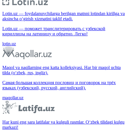
Lotin.uz — foydalanuvchilarga berilgan matnni lotindan kirillga va
aksincha o‘girish xizmatini taklif etadi.
Lotin.uz — поможет транслитерировать с узбекской
кириллицы на латиницу и обратно. Легко!
lotin.uz
Maqol va naqllarning eng katta kolleksiyasi. Har bir maqol uchta
tilda (o‘zbek, rus, ingliz).
Самая большая коллекция пословиц и поговорок на трёх
языках (узбекский, русский, английский).
maqollar.uz
Har kuni eng sara latifalar va kulguli rasmlar. O‘zbek tilidagi kulgu
markazi!