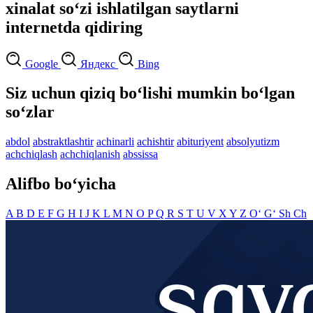
xinalat so‘zi ishlatilgan saytlarni
internetda qidiring
Google
Яндекс
Bing
Siz uchun qiziq bo‘lishi mumkin bo‘lgan
so‘zlar
abdol
abstraktlashtir
achinarli
achishtir
abituriyent
absolyutizm
achchiqlash
achchiqlanish
abssissa
Alifbo bo‘yicha
A
B
D
E
F
G
H
I
J
K
L
M
N
O
P
Q
R
S
T
U
V
X
Y
Z
O‘
G‘
Sh
Ch