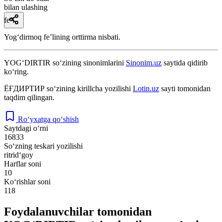
bilan ulashing
fe’l
Yogʻdirmoq feʼlining orttirma nisbati.
YOG‘DIRTIR
so‘zining sinonimlarini
Sinonim.uz
saytida qidirib
ko‘ring.
ЁҒДИРТИР
so‘zining kirillcha yozilishi
Lotin.uz
sayti tomonidan
taqdim qilingan.
Ro‘yxatga qo‘shish
Saytdagi o‘rni
16833
So‘zning teskari yozilishi
ritrid‘goy
Harflar soni
10
Ko‘rishlar soni
118
Foydalanuvchilar tomonidan