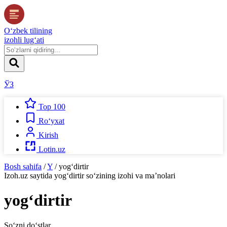
O‘zbek tilining
izohli lug‘ati
ЎЗ
Top 100
Ro‘yxat
Kirish
Lotin.uz
Bosh sahifa
/
Y
/
yog‘dirtir
Izoh.uz
saytida
yog‘dirtir
so‘zining izohi va ma’nolari
yog‘dirtir
So‘zni do‘stlar