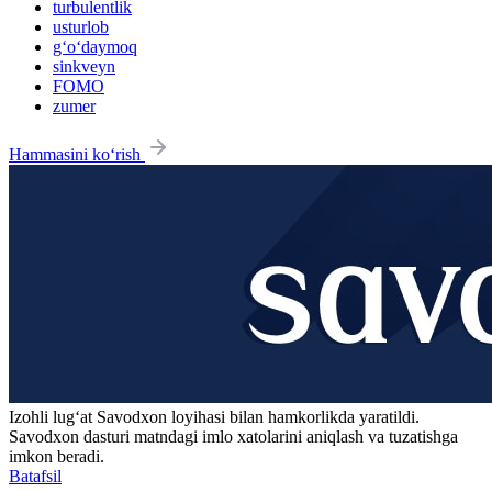
turbulentlik
usturlob
g‘o‘daymoq
sinkveyn
FOMO
zumer
Hammasini ko‘rish
Izohli lugʻat
Savodxon
loyihasi bilan hamkorlikda yaratildi.
Savodxon dasturi matndagi imlo xatolarini aniqlash va tuzatishga
imkon beradi.
Batafsil