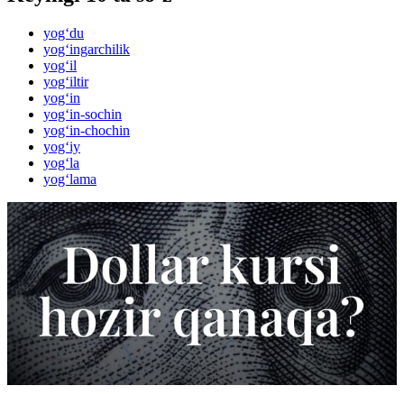
yog‘du
yog‘ingarchilik
yog‘il
yog‘iltir
yog‘in
yog‘in-sochin
yog‘in-chochin
yog‘iy
yog‘la
yog‘lama