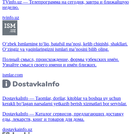
TVinfo.uz — Телепрограмма на сегодня, завтра и ближайшую
неделю.
tvinfo.uz
O‘zbek Ismlarning to‘liq, batafsil ma’nosi, kelib chiqishi, shakllari.
O‘zingiz va yaqinlaringizni ismlari ma’nosini bilib oling.
Полный смысл, происхождение, формы узбекских имён.
Узнайте смысл своего имени и имён близких.
ismlar.com
DostavkaInfo — Taomlar, dorilar, kitoblar va boshqa uy uchun
kerakli bo‘lagan narsalarni yetkazib berish xizmatlari bor servislar.
DostavkaInfo — Каталог сервисов, предлагающих доставку
еды, лекарств, книг и товаров для дома.
dostavkainfo.uz