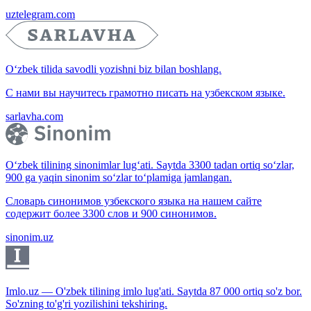
uztelegram.com
O‘zbek tilida savodli yozishni biz bilan boshlang.
С нами вы научитесь грамотно писать на узбекском языке.
sarlavha.com
O‘zbek tilining sinonimlar lug‘ati. Saytda 3300 tadan ortiq so‘zlar,
900 ga yaqin sinonim so‘zlar to‘plamiga jamlangan.
Словарь синонимов узбекского языка на нашем сайте
содержит более 3300 слов и 900 синонимов.
sinonim.uz
Imlo.uz — O'zbek tilining imlo lug'ati. Saytda 87 000 ortiq so'z bor.
So'zning to'g'ri yozilishini tekshiring.