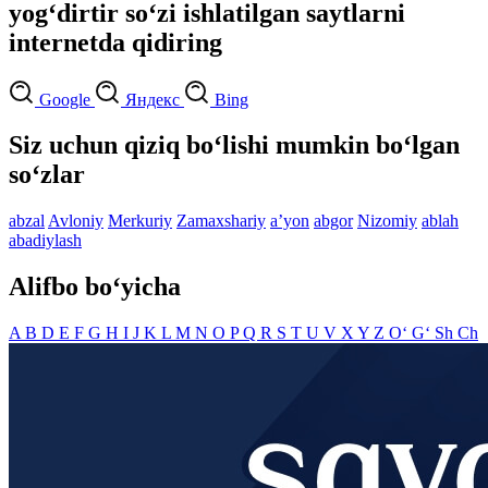
yog‘dirtir so‘zi ishlatilgan saytlarni
internetda qidiring
Google
Яндекс
Bing
Siz uchun qiziq bo‘lishi mumkin bo‘lgan
so‘zlar
abzal
Avloniy
Merkuriy
Zamaxshariy
aʼyon
abgor
Nizomiy
ablah
abadiylash
Alifbo bo‘yicha
A
B
D
E
F
G
H
I
J
K
L
M
N
O
P
Q
R
S
T
U
V
X
Y
Z
O‘
G‘
Sh
Ch