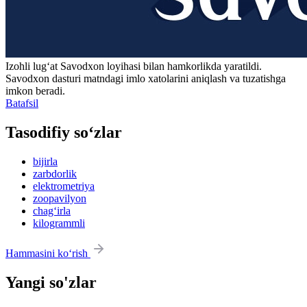
Izohli lugʻat
Savodxon
loyihasi bilan hamkorlikda yaratildi.
Savodxon dasturi matndagi imlo xatolarini aniqlash va tuzatishga
imkon beradi.
Batafsil
Tasodifiy so‘zlar
bijirla
zarbdorlik
elektrometriya
zoopavilyon
chag‘irla
kilogrammli
Hammasini ko‘rish
Yangi so'zlar