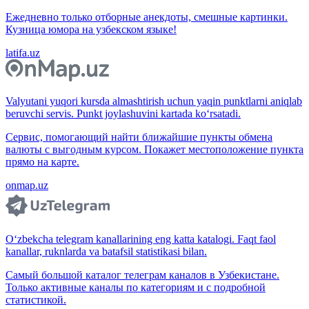
Ежедневно только отборные анекдоты, смешные картинки.
Кузница юмора на узбекском языке!
latifa.uz
Valyutani yuqori kursda almashtirish uchun yaqin punktlarni aniqlab
beruvchi servis. Punkt joylashuvini kartada ko‘rsatadi.
Сервис, помогающий найти ближайшие пункты обмена
валюты с выгодным курсом. Покажет местоположение пункта
прямо на карте.
onmap.uz
O‘zbekcha telegram kanallarining eng katta katalogi. Faqt faol
kanallar, ruknlarda va batafsil statistikasi bilan.
Самый большой каталог телеграм каналов в Узбекистане.
Только активные каналы по категориям и с подробной
статистикой.