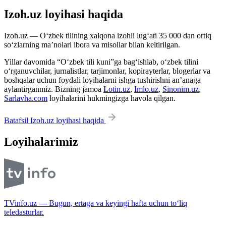
Izoh.uz loyihasi haqida
Izoh.uz — O‘zbek tilining xalqona izohli lug‘ati 35 000 dan ortiq
so‘zlarning ma’nolari ibora va misollar bilan keltirilgan.
Yillar davomida “O‘zbek tili kuni”ga bag‘ishlab, o‘zbek tilini
o‘rganuvchilar, jurnalistlar, tarjimonlar, kopirayterlar, blogerlar va
boshqalar uchun foydali loyihalarni ishga tushirishni an’anaga
aylantirganmiz. Bizning jamoa
Lotin.uz
,
Imlo.uz
,
Sinonim.uz
,
Sarlavha.com
loyihalarini hukmingizga havola qilgan.
Batafsil Izoh.uz loyihasi haqida
Loyihalarimiz
TVinfo.uz — Bugun, ertaga va keyingi hafta uchun to‘liq
teledasturlar.