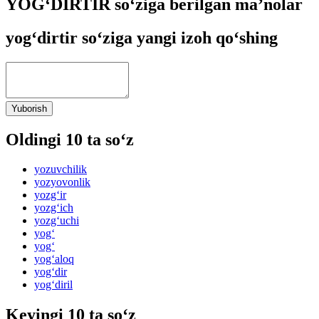
YOG‘DIRTIR so‘ziga berilgan ma’nolar
yog‘dirtir so‘ziga yangi izoh qo‘shing
Yuborish
Oldingi 10 ta so‘z
yozuvchilik
yozyovonlik
yozg‘ir
yozg‘ich
yozg‘uchi
yog‘
yog‘
yog‘aloq
yog‘dir
yog‘diril
Keyingi 10 ta so‘z