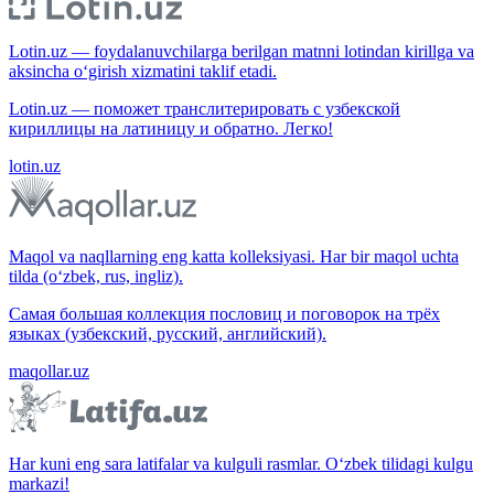
Lotin.uz — foydalanuvchilarga berilgan matnni lotindan kirillga va
aksincha o‘girish xizmatini taklif etadi.
Lotin.uz — поможет транслитерировать с узбекской
кириллицы на латиницу и обратно. Легко!
lotin.uz
Maqol va naqllarning eng katta kolleksiyasi. Har bir maqol uchta
tilda (o‘zbek, rus, ingliz).
Самая большая коллекция пословиц и поговорок на трёх
языках (узбекский, русский, английский).
maqollar.uz
Har kuni eng sara latifalar va kulguli rasmlar. O‘zbek tilidagi kulgu
markazi!