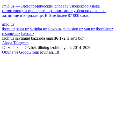
Imlo.uz — Орфографический словарь узбекского языка
позволяющий проверить правописание узбекских слов на
латинице и кириллице. В базе более 87 000 слов.
imlo.uz
ibora.uz
salsa.uz
skripka.uz
slovo.uz
television.uz
vatt.uz
iboralar.uz
resumes.uz
havo.uz
Izoh.uz saytining bazasida jami
36 172
ta so‘z bor
Aloqa
Telegram
© Izoh.uz — O‘zbek tilining izohli lug‘ati, 2014–2026
Obuna
va
GoodGroup
loyihasi.
18+