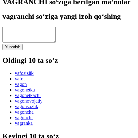
VAGRANCHI so‘ziga berilgan ma’nolar
vagranchi so‘ziga yangi izoh qo‘shing
Yuborish
Oldingi 10 ta so‘z
vafosizlik
vafot
vagon
vagonetka
vagonetkachi
vagonovojatiy
vagonsozlik
vagoncha
vagonchi
vagranka
Keyingi 10 ta so‘z