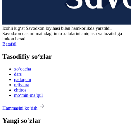
Izohli lugʻat
Savodxon
loyihasi bilan hamkorlikda yaratildi.
Savodxon dasturi matndagi imlo xatolarini aniqlash va tuzatishga
imkon beradi.
Batafsil
Tasodifiy so‘zlar
xo‘qacha
dars
qadoqchi
rejissura
ehtiros
mo‘min-maʼqul
Hammasini ko‘rish
Yangi so'zlar