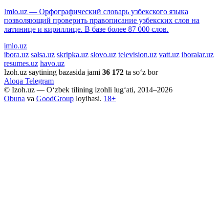
Imlo.uz — Орфографический словарь узбекского языка
позволяющий проверить правописание узбекских слов на
латинице и кириллице. В базе более 87 000 слов.
imlo.uz
ibora.uz
salsa.uz
skripka.uz
slovo.uz
television.uz
vatt.uz
iboralar.uz
resumes.uz
havo.uz
Izoh.uz saytining bazasida jami
36 172
ta so‘z bor
Aloqa
Telegram
© Izoh.uz — O‘zbek tilining izohli lug‘ati, 2014–2026
Obuna
va
GoodGroup
loyihasi.
18+