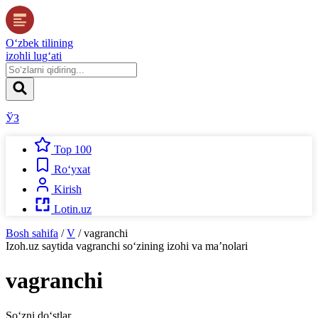
O‘zbek tilining
izohli lug‘ati
ЎЗ
Top 100
Ro‘yxat
Kirish
Lotin.uz
Bosh sahifa
/
V
/
vagranchi
Izoh.uz
saytida
vagranchi
so‘zining izohi va ma’nolari
vagranchi
So‘zni do‘stlar