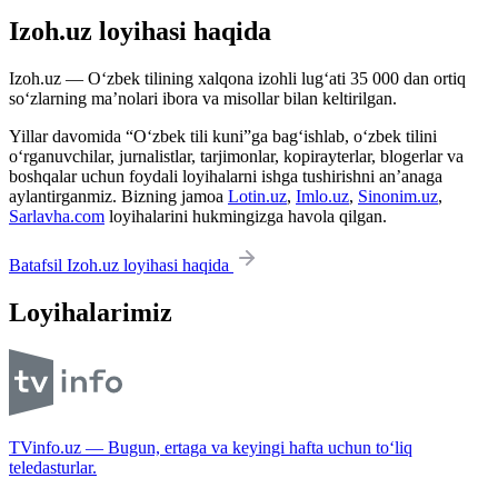
Izoh.uz loyihasi haqida
Izoh.uz — O‘zbek tilining xalqona izohli lug‘ati 35 000 dan ortiq
so‘zlarning ma’nolari ibora va misollar bilan keltirilgan.
Yillar davomida “O‘zbek tili kuni”ga bag‘ishlab, o‘zbek tilini
o‘rganuvchilar, jurnalistlar, tarjimonlar, kopirayterlar, blogerlar va
boshqalar uchun foydali loyihalarni ishga tushirishni an’anaga
aylantirganmiz. Bizning jamoa
Lotin.uz
,
Imlo.uz
,
Sinonim.uz
,
Sarlavha.com
loyihalarini hukmingizga havola qilgan.
Batafsil Izoh.uz loyihasi haqida
Loyihalarimiz
TVinfo.uz — Bugun, ertaga va keyingi hafta uchun to‘liq
teledasturlar.