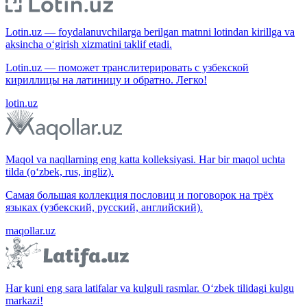
Lotin.uz — foydalanuvchilarga berilgan matnni lotindan kirillga va
aksincha o‘girish xizmatini taklif etadi.
Lotin.uz — поможет транслитерировать с узбекской
кириллицы на латиницу и обратно. Легко!
lotin.uz
Maqol va naqllarning eng katta kolleksiyasi. Har bir maqol uchta
tilda (o‘zbek, rus, ingliz).
Самая большая коллекция пословиц и поговорок на трёх
языках (узбекский, русский, английский).
maqollar.uz
Har kuni eng sara latifalar va kulguli rasmlar. O‘zbek tilidagi kulgu
markazi!