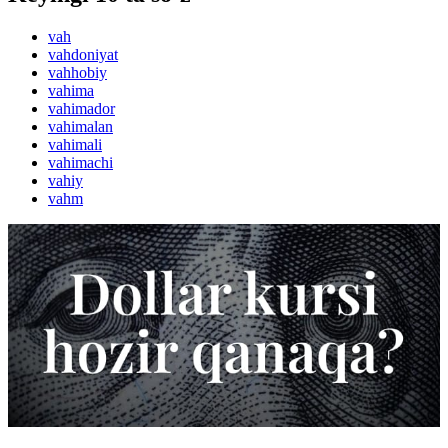
vah
vahdoniyat
vahhobiy
vahima
vahimador
vahimalan
vahimali
vahimachi
vahiy
vahm