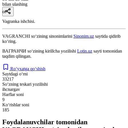
bilan ulashing
ot
Vagranka ishchisi.
VAGRANCHI
so‘zining sinonimlarini
Sinonim.uz
saytida qidirib
ko‘ring.
ВАГРАНЧИ
so‘zining kirillcha yozilishi
Lotin.uz
sayti tomonidan
taqdim qilingan.
Ro‘yxatga qo‘shish
Saytdagi o‘rni
33217
So‘zning teskari yozilishi
ihcnargav
Harflar soni
9
Ko‘rishlar soni
185
Foydalanuvchilar tomonidan