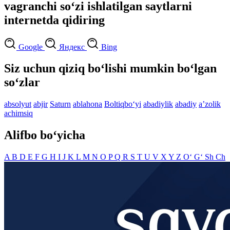
vagranchi so‘zi ishlatilgan saytlarni
internetda qidiring
Google
Яндекс
Bing
Siz uchun qiziq bo‘lishi mumkin bo‘lgan
so‘zlar
absolyut
abjir
Saturn
ablahona
Boltiqbo‘yi
abadiylik
abadiy
aʼzolik
achimsiq
Alifbo bo‘yicha
A
B
D
E
F
G
H
I
J
K
L
M
N
O
P
Q
R
S
T
U
V
X
Y
Z
O‘
G‘
Sh
Ch