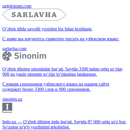
uztelegram.com
O‘zbek tilida savodli yozishni biz bilan boshlang.
С нами вы научитесь грамотно писать на узбекском языке.
sarlavha.com
O‘zbek tilining sinonimlar lug‘ati. Saytda 3300 tadan ortiq so‘zlar,
900 ga yaqin sinonim so‘zlar to‘plamiga jamlangan.
Словарь синонимов узбекского языка на нашем сайте
содержит более 3300 слов и 900 синонимов.
sinonim.uz
Imlo.uz — O'zbek tilining imlo lug'ati. Saytda 87 000 ortiq so'z bor.
So'zning to'g'ri yozilishini tekshiring.