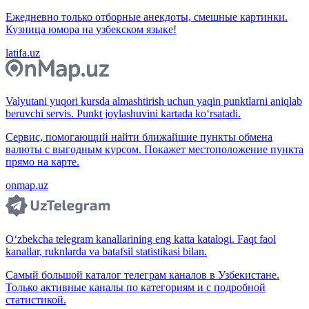
Ежедневно только отборные анекдоты, смешные картинки.
Кузница юмора на узбекском языке!
latifa.uz
Valyutani yuqori kursda almashtirish uchun yaqin punktlarni aniqlab
beruvchi servis. Punkt joylashuvini kartada ko‘rsatadi.
Сервис, помогающий найти ближайшие пункты обмена
валюты с выгодным курсом. Покажет местоположение пункта
прямо на карте.
onmap.uz
O‘zbekcha telegram kanallarining eng katta katalogi. Faqt faol
kanallar, ruknlarda va batafsil statistikasi bilan.
Самый большой каталог телеграм каналов в Узбекистане.
Только активные каналы по категориям и с подробной
статистикой.