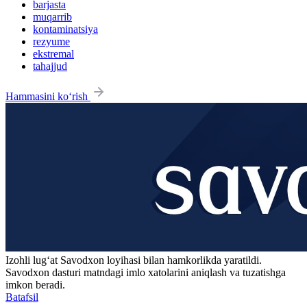
barjasta
muqarrib
kontaminatsiya
rezyume
ekstremal
tahajjud
Hammasini ko‘rish
Izohli lugʻat
Savodxon
loyihasi bilan hamkorlikda yaratildi.
Savodxon dasturi matndagi imlo xatolarini aniqlash va tuzatishga
imkon beradi.
Batafsil