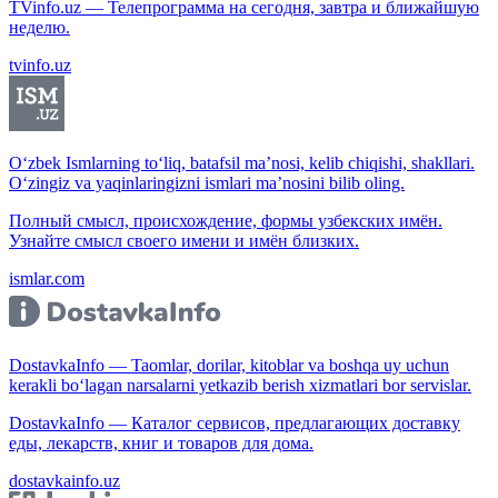
TVinfo.uz — Телепрограмма на сегодня, завтра и ближайшую
неделю.
tvinfo.uz
O‘zbek Ismlarning to‘liq, batafsil ma’nosi, kelib chiqishi, shakllari.
O‘zingiz va yaqinlaringizni ismlari ma’nosini bilib oling.
Полный смысл, происхождение, формы узбекских имён.
Узнайте смысл своего имени и имён близких.
ismlar.com
DostavkaInfo — Taomlar, dorilar, kitoblar va boshqa uy uchun
kerakli bo‘lagan narsalarni yetkazib berish xizmatlari bor servislar.
DostavkaInfo — Каталог сервисов, предлагающих доставку
еды, лекарств, книг и товаров для дома.
dostavkainfo.uz