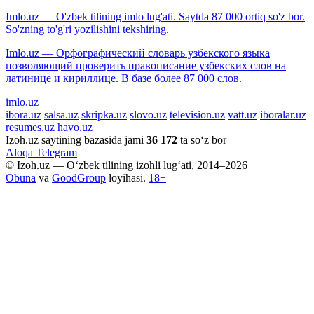
Imlo.uz — O'zbek tilining imlo lug'ati. Saytda 87 000 ortiq so'z bor.
So'zning to'g'ri yozilishini tekshiring.
Imlo.uz — Орфографический словарь узбекского языка
позволяющий проверить правописание узбекских слов на
латинице и кириллице. В базе более 87 000 слов.
imlo.uz
ibora.uz
salsa.uz
skripka.uz
slovo.uz
television.uz
vatt.uz
iboralar.uz
resumes.uz
havo.uz
Izoh.uz saytining bazasida jami
36 172
ta so‘z bor
Aloqa
Telegram
© Izoh.uz — O‘zbek tilining izohli lug‘ati, 2014–2026
Obuna
va
GoodGroup
loyihasi.
18+