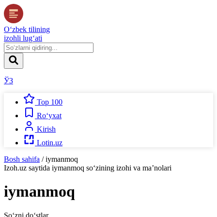
O‘zbek tilining
izohli lug‘ati
ЎЗ
Top 100
Ro‘yxat
Kirish
Lotin.uz
Bosh sahifa
/
iymanmoq
Izoh.uz
saytida
iymanmoq
so‘zining izohi va ma’nolari
iymanmoq
So‘zni do‘stlar