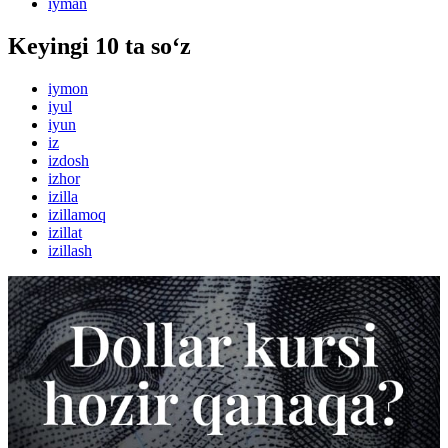
iyman
Keyingi 10 ta so‘z
iymon
iyul
iyun
iz
izdosh
izhor
izilla
izillamoq
izillat
izillash