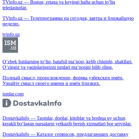
TVinfo.uz — Bugun, ertaga va keyingi hafta uchun to‘liq
teledasturlar.
TVinfo.uz — Телепрограмма на сегодня, завтра и ближайшую
неделю.
tvinfo.uz
O‘zbek Ismlarning to‘liq, batafsil ma’nosi, kelib chiqishi, shakllari.
O‘zingiz va yaqinlaringizni ismlari ma’nosini bilib oling.
Полный смысл, происхождение, формы узбекских имён.
Узнайте смысл своего имени и имён близких.
ismlar.com
DostavkaInfo — Taomlar, dorilar, kitoblar va boshqa uy uchun
kerakli bo‘lagan narsalarni yetkazib berish xizmatlari bor servislar.
DostavkaInfo — Каталог сервисов, предлагающих доставку