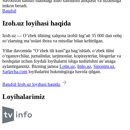
Savodxon dasturi matndagi imlo xatolarini aniqlash va tuzatishga
imkon beradi.
Batafsil
Izoh.uz loyihasi haqida
Izoh.uz — O‘zbek tilining xalqona izohli lug‘ati 35 000 dan ortiq
so‘zlarning ma’nolari ibora va misollar bilan keltirilgan.
Yillar davomida “O‘zbek tili kuni”ga bag‘ishlab, o‘zbek tilini
o‘rganuvchilar, jurnalistlar, tarjimonlar, kopirayterlar, blogerlar va
boshqalar uchun foydali loyihalarni ishga tushirishni an’anaga
aylantirganmiz. Bizning jamoa
Lotin.uz
,
Imlo.uz
,
Sinonim.uz
,
Sarlavha.com
loyihalarini hukmingizga havola qilgan.
Batafsil Izoh.uz loyihasi haqida
Loyihalarimiz