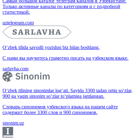
Самый большой каталог телеграм каналов в Узбекистане.
Только активные каналы по категориям и с подробной
статистикой.
uztelegram.com
O‘zbek tilida savodli yozishni biz bilan boshlang.
С нами вы научитесь грамотно писать на узбекском языке.
sarlavha.com
O‘zbek tilining sinonimlar lug‘ati. Saytda 3300 tadan ortiq so‘zlar,
900 ga yaqin sinonim so‘zlar to‘plamiga jamlangan.
Словарь синонимов узбекского языка на нашем сайте
содержит более 3300 слов и 900 синонимов.
sinonim.uz