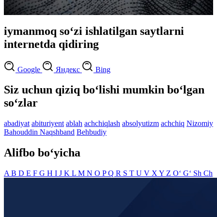
iymanmoq so‘zi ishlatilgan saytlarni
internetda qidiring
Google
Яндекс
Bing
Siz uchun qiziq bo‘lishi mumkin bo‘lgan
so‘zlar
abadiyat
abituriyent
ablah
achchiqlash
absolyutizm
achchiq
Nizomiy
Bahouddin Naqshband
Behbudiy
Alifbo bo‘yicha
A
B
D
E
F
G
H
I
J
K
L
M
N
O
P
Q
R
S
T
U
V
X
Y
Z
O‘
G‘
Sh
Ch