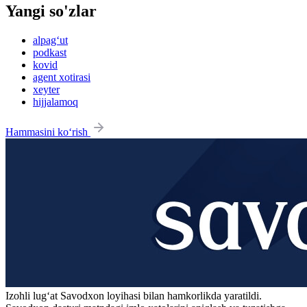
Yangi so'zlar
alpag‘ut
podkast
kovid
agent xotirasi
xeyter
hijjalamoq
Hammasini ko‘rish
Izohli lugʻat
Savodxon
loyihasi bilan hamkorlikda yaratildi.