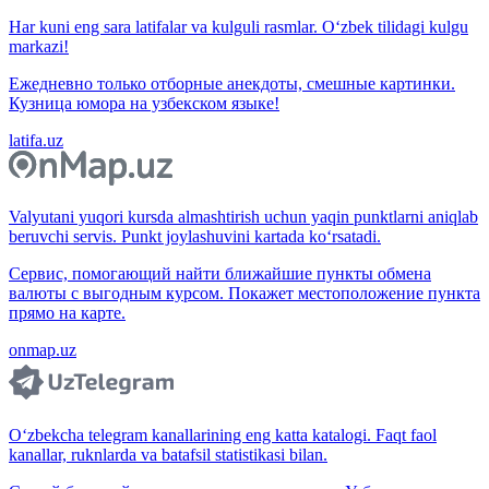
Har kuni eng sara latifalar va kulguli rasmlar. O‘zbek tilidagi kulgu
markazi!
Ежедневно только отборные анекдоты, смешные картинки.
Кузница юмора на узбекском языке!
latifa.uz
Valyutani yuqori kursda almashtirish uchun yaqin punktlarni aniqlab
beruvchi servis. Punkt joylashuvini kartada ko‘rsatadi.
Сервис, помогающий найти ближайшие пункты обмена
валюты с выгодным курсом. Покажет местоположение пункта
прямо на карте.
onmap.uz
O‘zbekcha telegram kanallarining eng katta katalogi. Faqt faol
kanallar, ruknlarda va batafsil statistikasi bilan.