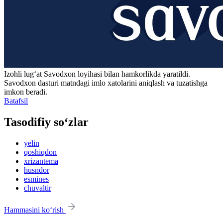
Izohli lugʻat
Savodxon
loyihasi bilan hamkorlikda yaratildi.
Savodxon dasturi matndagi imlo xatolarini aniqlash va tuzatishga
imkon beradi.
Batafsil
Tasodifiy so‘zlar
yelin
qoshiqdon
xrizantema
husndor
esmines
chuvaltir
Hammasini ko‘rish