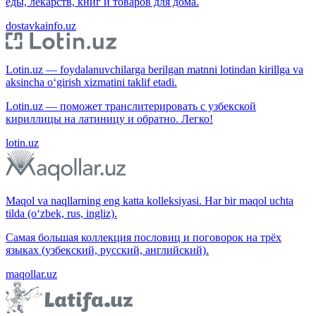
еды, лекарств, книг и товаров для дома.
dostavkainfo.uz
Lotin.uz — foydalanuvchilarga berilgan matnni lotindan kirillga va
aksincha o‘girish xizmatini taklif etadi.
Lotin.uz — поможет транслитерировать с узбекской
кириллицы на латиницу и обратно. Легко!
lotin.uz
Maqol va naqllarning eng katta kolleksiyasi. Har bir maqol uchta
tilda (o‘zbek, rus, ingliz).
Самая большая коллекция пословиц и поговорок на трёх
языках (узбекский, русский, английский).
maqollar.uz