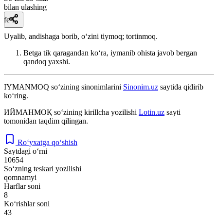
bilan ulashing
fe’l
Uyalib, andishaga borib, o‘zini tiymoq; tortinmoq.
Betga tik qaragandan ko‘ra, iymanib ohista javob bergan
qandoq yaxshi.
IYMANMOQ
so‘zining sinonimlarini
Sinonim.uz
saytida qidirib
ko‘ring.
ИЙМАНМОҚ
so‘zining kirillcha yozilishi
Lotin.uz
sayti
tomonidan taqdim qilingan.
Ro‘yxatga qo‘shish
Saytdagi o‘rni
10654
So‘zning teskari yozilishi
qomnamyi
Harflar soni
8
Ko‘rishlar soni
43