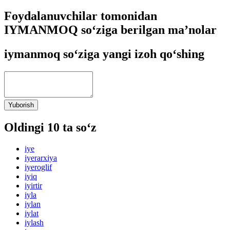
Foydalanuvchilar tomonidan
IYMANMOQ so‘ziga berilgan ma’nolar
iymanmoq so‘ziga yangi izoh qo‘shing
Yuborish
Oldingi 10 ta so‘z
iye
iyerarxiya
iyeroglif
iyiq
iyirtir
iyla
iylan
iylat
iylash