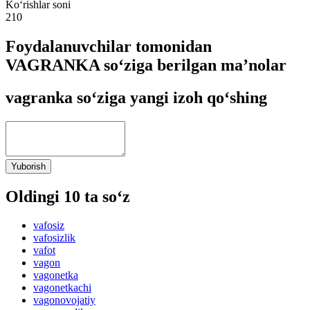
Ko‘rishlar soni
210
Foydalanuvchilar tomonidan
VAGRANKA so‘ziga berilgan ma’nolar
vagranka so‘ziga yangi izoh qo‘shing
Yuborish
Oldingi 10 ta so‘z
vafosiz
vafosizlik
vafot
vagon
vagonetka
vagonetkachi
vagonovojatiy