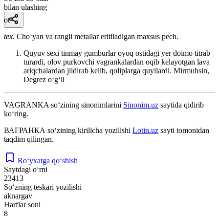
bilan ulashing
ot
tex.
Choʻyan va rangli metallar eritiladigan maxsus pech.
Quyuv sexi tinmay gumburlar oyoq ostidagi yer doimo titrab
turardi, olov purkovchi vagrankalardan oqib kelayotgan lava
ariqchalardan jildirab kelib, qoliplarga quyilardi.
Mirmuhsin,
Degrez oʻgʻli
VAGRANKA
so‘zining sinonimlarini
Sinonim.uz
saytida qidirib
ko‘ring.
ВАГРАНКА
so‘zining kirillcha yozilishi
Lotin.uz
sayti tomonidan
taqdim qilingan.
Ro‘yxatga qo‘shish
Saytdagi o‘rni
23413
So‘zning teskari yozilishi
aknargav
Harflar soni
8