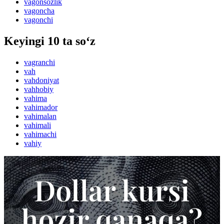
vagonsozlik
vagoncha
vagonchi
Keyingi 10 ta so‘z
vagranchi
vah
vahdoniyat
vahhobiy
vahima
vahimador
vahimalan
vahimali
vahimachi
vahiy