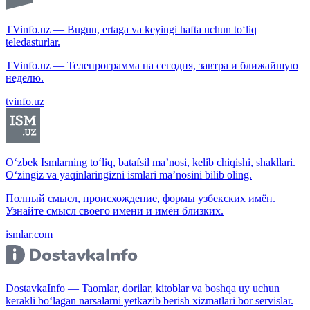
TVinfo.uz — Bugun, ertaga va keyingi hafta uchun to‘liq
teledasturlar.
TVinfo.uz — Телепрограмма на сегодня, завтра и ближайшую
неделю.
tvinfo.uz
O‘zbek Ismlarning to‘liq, batafsil ma’nosi, kelib chiqishi, shakllari.
O‘zingiz va yaqinlaringizni ismlari ma’nosini bilib oling.
Полный смысл, происхождение, формы узбекских имён.
Узнайте смысл своего имени и имён близких.
ismlar.com
DostavkaInfo — Taomlar, dorilar, kitoblar va boshqa uy uchun
kerakli bo‘lagan narsalarni yetkazib berish xizmatlari bor servislar.