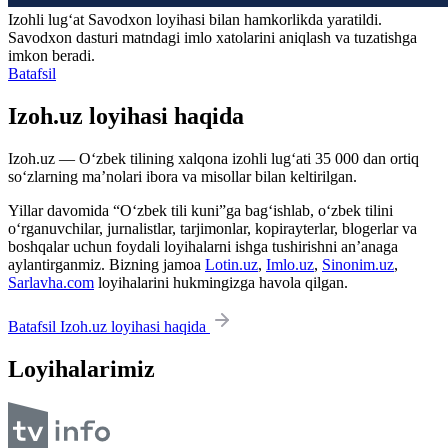
Izohli lugʻat
Savodxon
loyihasi bilan hamkorlikda yaratildi.
Savodxon dasturi matndagi imlo xatolarini aniqlash va tuzatishga
imkon beradi.
Batafsil
Izoh.uz loyihasi haqida
Izoh.uz — O‘zbek tilining xalqona izohli lug‘ati 35 000 dan ortiq
so‘zlarning ma’nolari ibora va misollar bilan keltirilgan.
Yillar davomida “O‘zbek tili kuni”ga bag‘ishlab, o‘zbek tilini
o‘rganuvchilar, jurnalistlar, tarjimonlar, kopirayterlar, blogerlar va
boshqalar uchun foydali loyihalarni ishga tushirishni an’anaga
aylantirganmiz. Bizning jamoa
Lotin.uz
,
Imlo.uz
,
Sinonim.uz
,
Sarlavha.com
loyihalarini hukmingizga havola qilgan.
Batafsil Izoh.uz loyihasi haqida
Loyihalarimiz