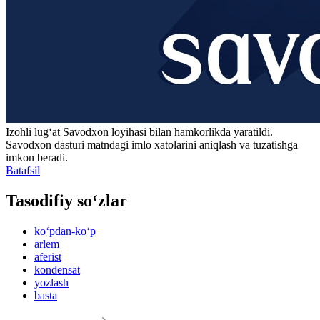
Izohli lugʻat
Savodxon
loyihasi bilan hamkorlikda yaratildi.
Savodxon dasturi matndagi imlo xatolarini aniqlash va tuzatishga
imkon beradi.
Batafsil
Tasodifiy so‘zlar
ko‘pdan-ko‘p
arlem
aferist
kondensat
yozlash
basta