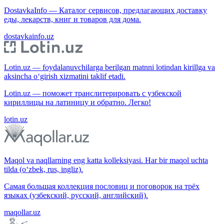
DostavkaInfo — Каталог сервисов, предлагающих доставку
еды, лекарств, книг и товаров для дома.
dostavkainfo.uz
Lotin.uz — foydalanuvchilarga berilgan matnni lotindan kirillga va
aksincha o‘girish xizmatini taklif etadi.
Lotin.uz — поможет транслитерировать с узбекской
кириллицы на латиницу и обратно. Легко!
lotin.uz
Maqol va naqllarning eng katta kolleksiyasi. Har bir maqol uchta
tilda (o‘zbek, rus, ingliz).
Самая большая коллекция пословиц и поговорок на трёх
языках (узбекский, русский, английский).
maqollar.uz