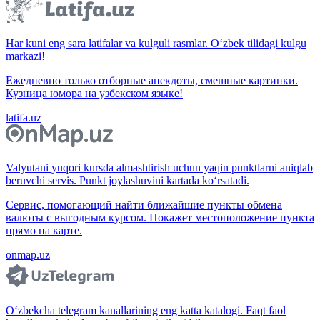
Har kuni eng sara latifalar va kulguli rasmlar. O‘zbek tilidagi kulgu
markazi!
Ежедневно только отборные анекдоты, смешные картинки.
Кузница юмора на узбекском языке!
latifa.uz
Valyutani yuqori kursda almashtirish uchun yaqin punktlarni aniqlab
beruvchi servis. Punkt joylashuvini kartada ko‘rsatadi.
Сервис, помогающий найти ближайшие пункты обмена
валюты с выгодным курсом. Покажет местоположение пункта
прямо на карте.
onmap.uz
O‘zbekcha telegram kanallarining eng katta katalogi. Faqt faol