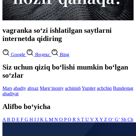
vagranka so‘zi ishlatilgan saytlarni
internetda qidiring
Google
Яндекс
Bing
Siz uchun qiziq bo‘lishi mumkin bo‘lgan
so‘zlar
Mars
abadiy
abxaz
Marg‘inoniy
achinish
Yupiter
achchiq
Bundestag
abadiyat
Alifbo bo‘yicha
A
B
D
E
F
G
H
I
J
K
L
M
N
O
P
Q
R
S
T
U
V
X
Y
Z
O‘
G‘
Sh
Ch