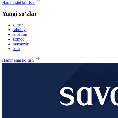
Hammasini ko‘rish
Yangi so'zlar
zumer
sabuhiy
smartfon
sizmoq
muxayyir
badr
Hammasini ko‘rish