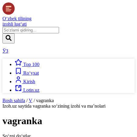
O‘zbek tilining
izohli lug‘ati
ЎЗ
Top 100
Ro‘yxat
Kirish
Lotin.uz
Bosh sahifa
/
V
/
vagranka
Izoh.uz
saytida
vagranka
so‘zining izohi va ma’nolari
vagranka
So‘zni do‘stlar