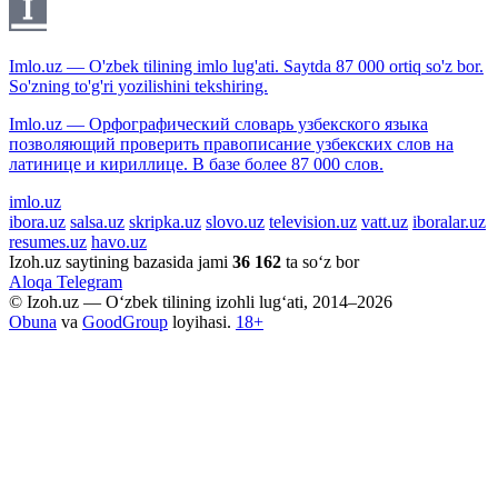
Imlo.uz — O'zbek tilining imlo lug'ati. Saytda 87 000 ortiq so'z bor.
So'zning to'g'ri yozilishini tekshiring.
Imlo.uz — Орфографический словарь узбекского языка
позволяющий проверить правописание узбекских слов на
латинице и кириллице. В базе более 87 000 слов.
imlo.uz
ibora.uz
salsa.uz
skripka.uz
slovo.uz
television.uz
vatt.uz
iboralar.uz
resumes.uz
havo.uz
Izoh.uz saytining bazasida jami
36 162
ta so‘z bor
Aloqa
Telegram
© Izoh.uz — O‘zbek tilining izohli lug‘ati, 2014–2026
Obuna
va
GoodGroup
loyihasi.
18+