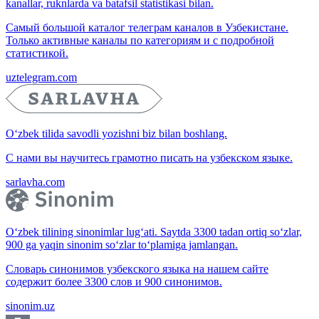
kanallar, ruknlarda va batafsil statistikasi bilan.
Самый большой каталог телеграм каналов в Узбекистане.
Только активные каналы по категориям и с подробной
статистикой.
uztelegram.com
O‘zbek tilida savodli yozishni biz bilan boshlang.
С нами вы научитесь грамотно писать на узбекском языке.
sarlavha.com
O‘zbek tilining sinonimlar lug‘ati. Saytda 3300 tadan ortiq so‘zlar,
900 ga yaqin sinonim so‘zlar to‘plamiga jamlangan.
Словарь синонимов узбекского языка на нашем сайте
содержит более 3300 слов и 900 синонимов.
sinonim.uz