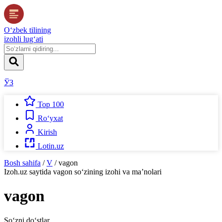
O‘zbek tilining
izohli lug‘ati
ЎЗ
Top 100
Ro‘yxat
Kirish
Lotin.uz
Bosh sahifa
/
V
/
vagon
Izoh.uz
saytida
vagon
so‘zining izohi va ma’nolari
vagon
So‘zni do‘stlar