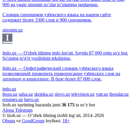
900 ga yaqin sinonim so‘zlar to‘plamiga jamlangan.
Словарь синонимов узбекского языка на нашем сайте
содержит более 3300 слов и 900 синонимов.
sinonim.uz
Imlo.uz — O'zbek tilining imlo lug'ati. Saytda 87 000 ortiq so'z bor.
So'zning to'g'ri yozilishini tekshiring.
Imlo.uz — Орфографический словарь узбекского языка
позволяющий проверить правописание узбекских слов на
латинице и кириллице. В базе более 87 000 слов.
imlo.uz
ibora.uz
salsa.uz
skripka.uz
slovo.uz
television.uz
vatt.uz
iboralar.uz
resumes.uz
havo.uz
Izoh.uz saytining bazasida jami
36 175
ta so‘z bor
Aloqa
Telegram
© Izoh.uz — O‘zbek tilining izohli lug‘ati, 2014–2026
Obuna
va
GoodGroup
loyihasi.
18+