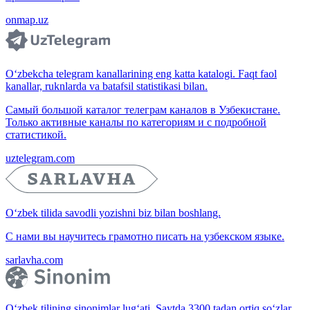
onmap.uz
O‘zbekcha telegram kanallarining eng katta katalogi. Faqt faol
kanallar, ruknlarda va batafsil statistikasi bilan.
Самый большой каталог телеграм каналов в Узбекистане.
Только активные каналы по категориям и с подробной
статистикой.
uztelegram.com
O‘zbek tilida savodli yozishni biz bilan boshlang.
С нами вы научитесь грамотно писать на узбекском языке.
sarlavha.com
O‘zbek tilining sinonimlar lug‘ati. Saytda 3300 tadan ortiq so‘zlar,