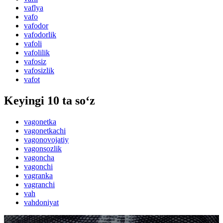
vaflya
vafo
vafodor
vafodorlik
vafoli
vafolilik
vafosiz
vafosizlik
vafot
Keyingi 10 ta so‘z
vagonetka
vagonetkachi
vagonovojatiy
vagonsozlik
vagoncha
vagonchi
vagranka
vagranchi
vah
vahdoniyat