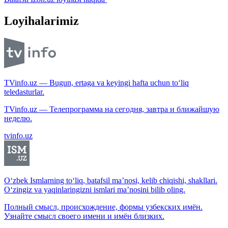
Loyihalarimiz
TVinfo.uz — Bugun, ertaga va keyingi hafta uchun to‘liq
teledasturlar.
TVinfo.uz — Телепрограмма на сегодня, завтра и ближайшую
неделю.
tvinfo.uz
O‘zbek Ismlarning to‘liq, batafsil ma’nosi, kelib chiqishi, shakllari.
O‘zingiz va yaqinlaringizni ismlari ma’nosini bilib oling.
Полный смысл, происхождение, формы узбекских имён.
Узнайте смысл своего имени и имён близких.