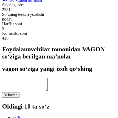
Ro‘yxatga qo‘shish
Saytdagi o‘rni
25812
So‘zning teskari yozilishi
nogav
Harflar soni
5
Ko‘rishlar soni
426
Foydalanuvchilar tomonidan VAGON
so‘ziga berilgan ma’nolar
vagon so‘ziga yangi izoh qo‘shing
Yuborish
Oldingi 10 ta so‘z
vafli