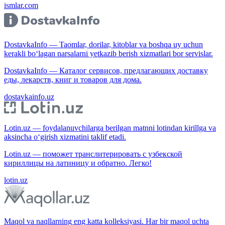
ismlar.com
DostavkaInfo — Taomlar, dorilar, kitoblar va boshqa uy uchun
kerakli bo‘lagan narsalarni yetkazib berish xizmatlari bor servislar.
DostavkaInfo — Каталог сервисов, предлагающих доставку
еды, лекарств, книг и товаров для дома.
dostavkainfo.uz
Lotin.uz — foydalanuvchilarga berilgan matnni lotindan kirillga va
aksincha o‘girish xizmatini taklif etadi.
Lotin.uz — поможет транслитерировать с узбекской
кириллицы на латиницу и обратно. Легко!
lotin.uz
Maqol va naqllarning eng katta kolleksiyasi. Har bir maqol uchta