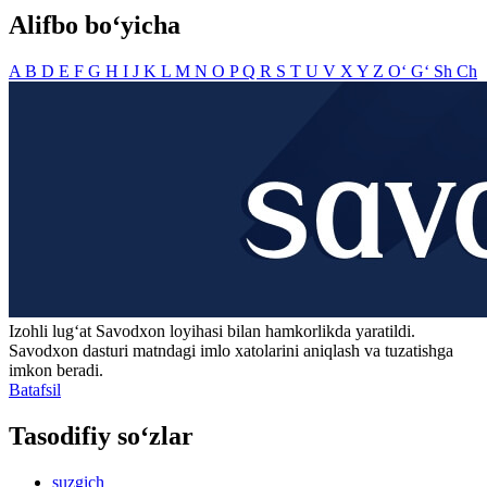
Alifbo bo‘yicha
A
B
D
E
F
G
H
I
J
K
L
M
N
O
P
Q
R
S
T
U
V
X
Y
Z
O‘
G‘
Sh
Ch
Izohli lugʻat
Savodxon
loyihasi bilan hamkorlikda yaratildi.
Savodxon dasturi matndagi imlo xatolarini aniqlash va tuzatishga
imkon beradi.
Batafsil
Tasodifiy so‘zlar
suzgich