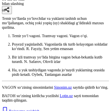
bilan ulashing
ot
Temir yoʻllarda yoʻlovchilar va yuklarni tashish uchun
moʻljallangan, ochiq yoki yopiq (uy) shakldagi gʻildirakli maxsus
qurilma.
Temir yoʻl vagoni. Tramvay vagoni. Vagon oʻqi.
Poyezd yaqinlashdi. Vagonlarda tik turib kelayotgan soldatlar
koʻrindi.
R. Fayziy, Sen yetim emassan
Bir izli tramvay yoʻlida birgina vagon bekat-bekatda kutib
turardi.
N. Safarov, Olovli izlar
Ha, u yuk tashiydigan vagonda joʻnaydi yuklarning orasida
pisib ketadi.
Oybek, Tanlangan asarlar
VAGON
so‘zining sinonimlarini
Sinonim.uz
saytida qidirib ko‘ring.
ВАГОН
so‘zining kirillcha yozilishi
Lotin.uz
sayti tomonidan
taqdim qilingan.