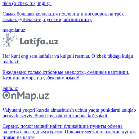
tilda (o‘zbek, rus, ingliz).
Самая большая коллекция пословиц и поговорок на трёх
языках (узбекский, русский, английский).
maqollar.uz
Har kuni eng sara latifalar va kulguli rasmlar. O‘zbek tilidagi kulgu
markazi!
Ежедневно только отборные анекдоты, смешные картинки.
Кузница юмора на узбекском языке!
latifa.uz
Valyutani yuqori kursda almashtirish uchun yaqin punktlarni aniqlab
beruvchi servis. Punkt joylashuvini kartada ko‘rsatadi.
Сервис, помогающий найти ближайшие пункты обмена
валюты с выгодным курсом. Покажет местоположение пункта
прямо на карте.