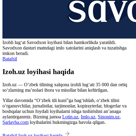
Izohli lugʻat
Savodxon
loyihasi bilan hamkorlikda yaratildi.
Savodxon dasturi matndagi imlo xatolarini aniqlash va tuzatishga
imkon beradi.
Batafsil
Izoh.uz loyihasi haqida
Izoh.uz — O‘zbek tilining xalqona izohli lug‘ati 35 000 dan ortiq
so‘zlarning ma’nolari ibora va misollar bilan keltirilgan.
Yillar davomida “O‘zbek tili kuni”ga bag‘ishlab, o‘zbek tilini
o‘rganuvchilar, jurnalistlar, tarjimonlar, kopirayterlar, blogerlar va
boshqalar uchun foydali loyihalarni ishga tushirishni an’anaga
aylantirganmiz. Bizning jamoa
Lotin.uz
,
Imlo.uz
,
Sinonim.uz
,
Sarlavha.com
loyihalarini hukmingizga havola qilgan.
Batafsil Izoh.uz loyihasi haqida