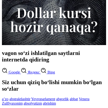
vagon so‘zi ishlatilgan saytlarni
internetda qidiring
Google
Яндекс
Bing
Siz uchun qiziq bo‘lishi mumkin bo‘lgan
so‘zlar
aʼzo
abstraktlashtir
Yevroparlament
abgorlik
abbat
Venera
Zulfiyaxonim
absolyutizm
abrishim