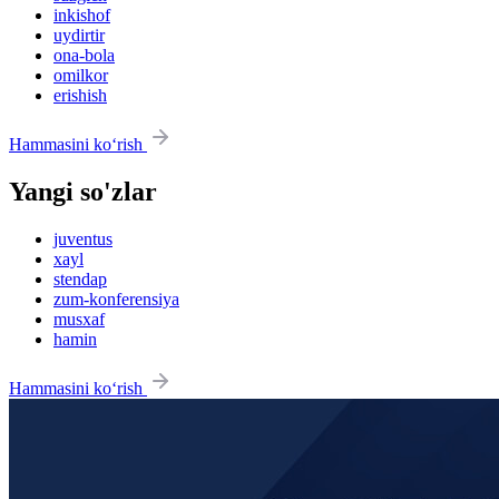
inkishof
uydirtir
ona-bola
omilkor
erishish
Hammasini ko‘rish
Yangi so'zlar
juventus
xayl
stendap
zum-konferensiya
musxaf
hamin
Hammasini ko‘rish