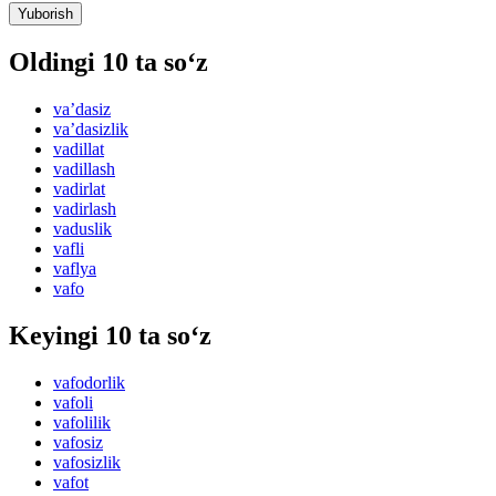
Yuborish
Oldingi 10 ta so‘z
vaʼdasiz
vaʼdasizlik
vadillat
vadillash
vadirlat
vadirlash
vaduslik
vafli
vaflya
vafo
Keyingi 10 ta so‘z
vafodorlik
vafoli
vafolilik
vafosiz
vafosizlik
vafot