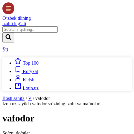
O‘zbek tilining
izohli lug‘ati
ЎЗ
Top 100
Ro‘yxat
Kirish
Lotin.uz
Bosh sahifa
/
V
/
vafodor
Izoh.uz
saytida
vafodor
so‘zining izohi va ma’nolari
vafodor
So‘zni do‘stlar