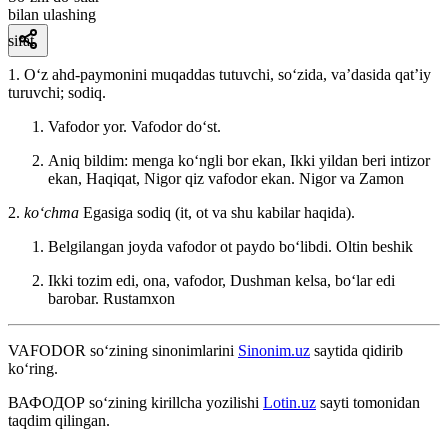
bilan ulashing
sifat
1. Oʻz ahd-paymonini muqaddas tutuvchi, soʻzida, vaʼdasida qatʼiy
turuvchi; sodiq.
Vafodor yor. Vafodor doʻst.
Aniq bildim: menga koʻngli bor ekan, Ikki yildan beri intizor
ekan, Haqiqat, Nigor qiz vafodor ekan.
Nigor va Zamon
2.
koʻchma
Egasiga sodiq (it, ot va shu kabilar haqida).
Belgilangan joyda vafodor ot paydo boʻlibdi.
Oltin beshik
Ikki tozim edi, ona, vafodor, Dushman kelsa, boʻlar edi
barobar.
Rustamxon
VAFODOR
so‘zining sinonimlarini
Sinonim.uz
saytida qidirib
ko‘ring.
ВАФОДОР
so‘zining kirillcha yozilishi
Lotin.uz
sayti tomonidan
taqdim qilingan.