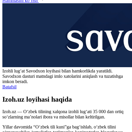
Hammasini ko‘rish
Izohli lugʻat
Savodxon
loyihasi bilan hamkorlikda yaratildi.
Savodxon dasturi matndagi imlo xatolarini aniqlash va tuzatishga
imkon beradi.
Batafsil
Izoh.uz loyihasi haqida
Izoh.uz — O‘zbek tilining xalqona izohli lug‘ati 35 000 dan ortiq
so‘zlarning ma’nolari ibora va misollar bilan keltirilgan.
Yillar davomida “O‘zbek tili kuni”ga bag‘ishlab, o‘zbek tilini