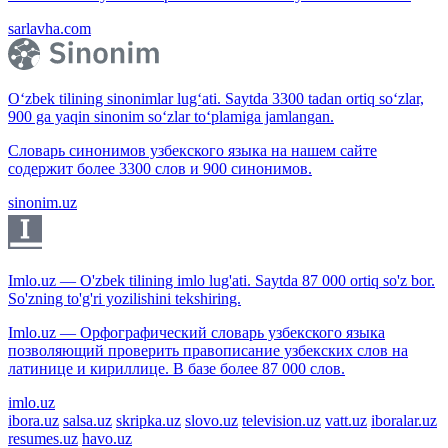
sarlavha.com
O‘zbek tilining sinonimlar lug‘ati. Saytda 3300 tadan ortiq so‘zlar,
900 ga yaqin sinonim so‘zlar to‘plamiga jamlangan.
Словарь синонимов узбекского языка на нашем сайте
содержит более 3300 слов и 900 синонимов.
sinonim.uz
Imlo.uz — O'zbek tilining imlo lug'ati. Saytda 87 000 ortiq so'z bor.
So'zning to'g'ri yozilishini tekshiring.
Imlo.uz — Орфографический словарь узбекского языка
позволяющий проверить правописание узбекских слов на
латинице и кириллице. В базе более 87 000 слов.
imlo.uz
ibora.uz
salsa.uz
skripka.uz
slovo.uz
television.uz
vatt.uz
iboralar.uz
resumes.uz
havo.uz