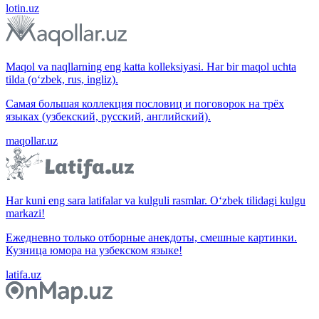
lotin.uz
Maqol va naqllarning eng katta kolleksiyasi. Har bir maqol uchta
tilda (o‘zbek, rus, ingliz).
Самая большая коллекция пословиц и поговорок на трёх
языках (узбекский, русский, английский).
maqollar.uz
Har kuni eng sara latifalar va kulguli rasmlar. O‘zbek tilidagi kulgu
markazi!
Ежедневно только отборные анекдоты, смешные картинки.
Кузница юмора на узбекском языке!
latifa.uz