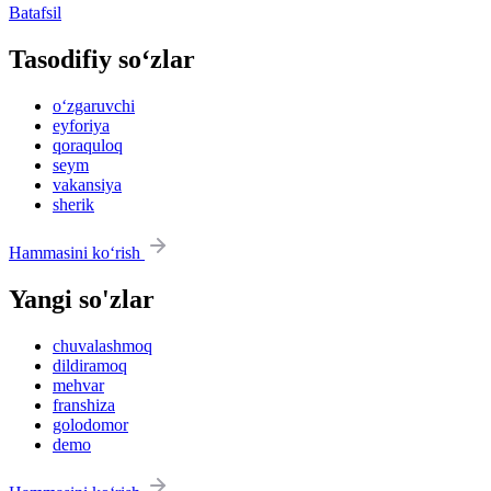
Batafsil
Tasodifiy so‘zlar
o‘zgaruvchi
eyforiya
qoraquloq
seym
vakansiya
sherik
Hammasini ko‘rish
Yangi so'zlar
chuvalashmoq
dildiramoq
mehvar
franshiza
golodomor
demo