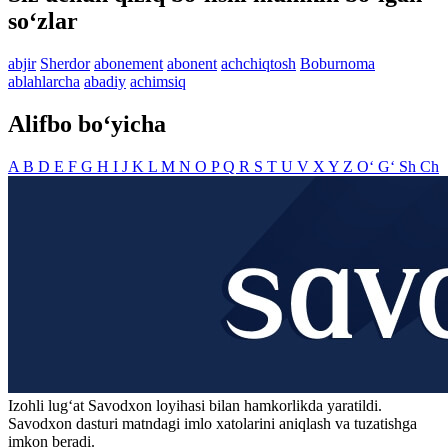
so‘zlar
abjir
Sherdor
abonement
abonent
achchiqtosh
Boburnoma
ablahlarcha
abadiy
achimsiq
Alifbo bo‘yicha
A
B
D
E
F
G
H
I
J
K
L
M
N
O
P
Q
R
S
T
U
V
X
Y
Z
O‘
G‘
Sh
Ch
Izohli lugʻat
Savodxon
loyihasi bilan hamkorlikda yaratildi.
Savodxon dasturi matndagi imlo xatolarini aniqlash va tuzatishga
imkon beradi.