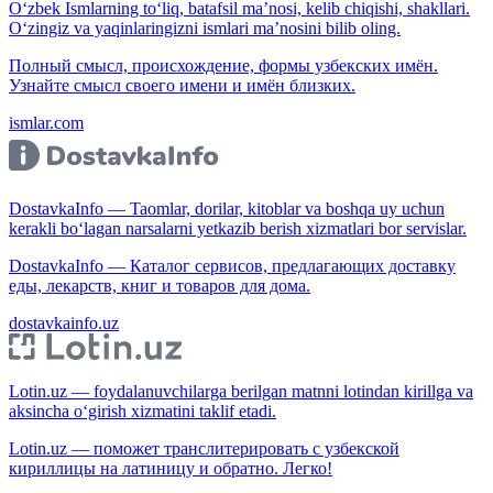
O‘zbek Ismlarning to‘liq, batafsil ma’nosi, kelib chiqishi, shakllari.
O‘zingiz va yaqinlaringizni ismlari ma’nosini bilib oling.
Полный смысл, происхождение, формы узбекских имён.
Узнайте смысл своего имени и имён близких.
ismlar.com
DostavkaInfo — Taomlar, dorilar, kitoblar va boshqa uy uchun
kerakli bo‘lagan narsalarni yetkazib berish xizmatlari bor servislar.
DostavkaInfo — Каталог сервисов, предлагающих доставку
еды, лекарств, книг и товаров для дома.
dostavkainfo.uz
Lotin.uz — foydalanuvchilarga berilgan matnni lotindan kirillga va
aksincha o‘girish xizmatini taklif etadi.
Lotin.uz — поможет транслитерировать с узбекской
кириллицы на латиницу и обратно. Легко!