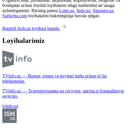
o‘rganuvchilar, jurnalistlar, tarjimonlar, kopirayterlar, blogerlar va
boshqalar uchun foydali loyihalarni ishga tushirishni an’anaga
aylantirganmiz. Bizning jamoa
Lotin.uz
,
Imlo.uz
,
Sinonim.uz
,
Sarlavha.com
loyihalarini hukmingizga havola qilgan.
Batafsil Izoh.uz loyihasi haqida
Loyihalarimiz
TVinfo.uz — Bugun, ertaga va keyingi hafta uchun to‘liq
teledasturlar.
TVinfo.uz — Телепрограмма на сегодня, завтра и ближайшую
неделю.
tvinfo.uz