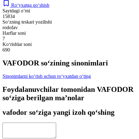
Ro‘yxatga qo‘shish
Saytdagi o‘rni
15834
So‘zning teskari yozilishi
rodofav
Harflar soni
7
Ko‘rishlar soni
690
VAFODOR so‘zining sinonimlari
Sinonimlarni ko‘rish uchun ro‘yxatdan o‘ting
Foydalanuvchilar tomonidan VAFODOR
so‘ziga berilgan ma’nolar
vafodor so‘ziga yangi izoh qo‘shing