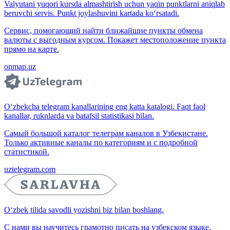
Valyutani yuqori kursda almashtirish uchun yaqin punktlarni aniqlab
beruvchi servis. Punkt joylashuvini kartada ko‘rsatadi.
Сервис, помогающий найти ближайшие пункты обмена
валюты с выгодным курсом. Покажет местоположение пункта
прямо на карте.
onmap.uz
O‘zbekcha telegram kanallarining eng katta katalogi. Faqt faol
kanallar, ruknlarda va batafsil statistikasi bilan.
Самый большой каталог телеграм каналов в Узбекистане.
Только активные каналы по категориям и с подробной
статистикой.
uztelegram.com
O‘zbek tilida savodli yozishni biz bilan boshlang.
С нами вы научитесь грамотно писать на узбекском языке.