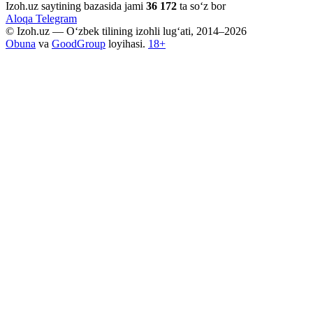
Izoh.uz saytining bazasida jami
36 172
ta so‘z bor
Aloqa
Telegram
© Izoh.uz — O‘zbek tilining izohli lug‘ati, 2014–2026
Obuna
va
GoodGroup
loyihasi.
18+