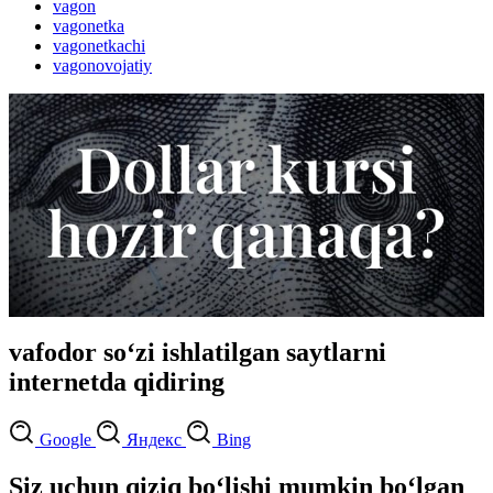
vagon
vagonetka
vagonetkachi
vagonovojatiy
vafodor so‘zi ishlatilgan saytlarni
internetda qidiring
Google
Яндекс
Bing
Siz uchun qiziq bo‘lishi mumkin bo‘lgan