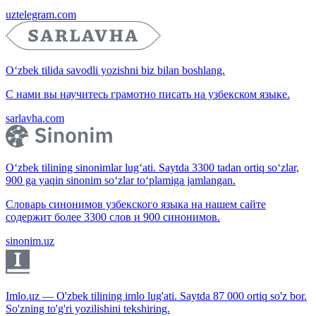
uztelegram.com
O‘zbek tilida savodli yozishni biz bilan boshlang.
С нами вы научитесь грамотно писать на узбекском языке.
sarlavha.com
O‘zbek tilining sinonimlar lug‘ati. Saytda 3300 tadan ortiq so‘zlar,
900 ga yaqin sinonim so‘zlar to‘plamiga jamlangan.
Словарь синонимов узбекского языка на нашем сайте
содержит более 3300 слов и 900 синонимов.
sinonim.uz
Imlo.uz — O'zbek tilining imlo lug'ati. Saytda 87 000 ortiq so'z bor.
So'zning to'g'ri yozilishini tekshiring.