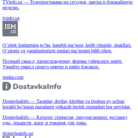
TVinfo.uz — Телепрограмма на сегодня, завтра и ближайшую
неделю.
tvinfo.uz
O‘zbek Ismlarning to‘liq, batafsil ma’nosi, kelib chiqishi, shakllari.
O‘zingiz va yaqinlaringizni ismlari ma’nosini bilib oling.
Полный смысл, происхождение, формы узбекских имён.
Узнайте смысл своего имени и имён близких.
ismlar.com
DostavkaInfo — Taomlar, dorilar, kitoblar va boshqa uy uchun
kerakli bo‘lagan narsalarni yetkazib berish xizmatlari bor servislar.
DostavkaInfo — Каталог сервисов, предлагающих доставку
еды, лекарств, книг и товаров для дома.
dostavkainfo.uz