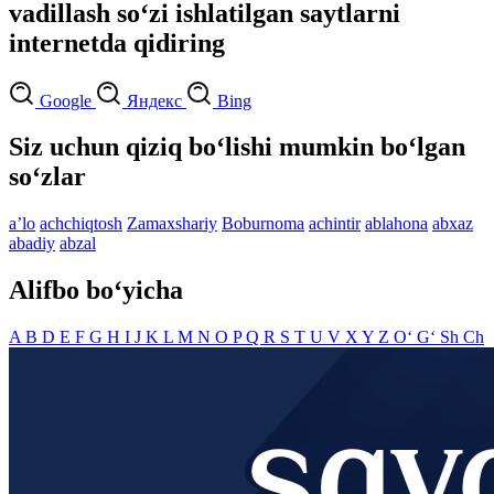
vadillash so‘zi ishlatilgan saytlarni
internetda qidiring
Google
Яндекс
Bing
Siz uchun qiziq bo‘lishi mumkin bo‘lgan
so‘zlar
aʼlo
achchiqtosh
Zamaxshariy
Boburnoma
achintir
ablahona
abxaz
abadiy
abzal
Alifbo bo‘yicha
A
B
D
E
F
G
H
I
J
K
L
M
N
O
P
Q
R
S
T
U
V
X
Y
Z
O‘
G‘
Sh
Ch