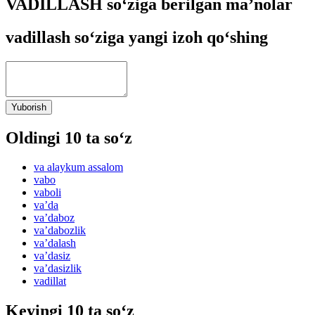
VADILLASH so‘ziga berilgan ma’nolar
vadillash so‘ziga yangi izoh qo‘shing
Yuborish
Oldingi 10 ta so‘z
va alaykum assalom
vabo
vaboli
vaʼda
vaʼdaboz
vaʼdabozlik
vaʼdalash
vaʼdasiz
vaʼdasizlik
vadillat
Keyingi 10 ta so‘z