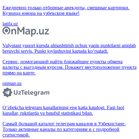
Ежедневно только отборные анекдоты, смешные картинки.
Кузница юмора на узбекском языке!
latifa.uz
Valyutani yuqori kursda almashtirish uchun yaqin punktlarni aniqlab
beruvchi servis. Punkt joylashuvini kartada ko‘rsatadi.
Сервис, помогающий найти ближайшие пункты обмена
валюты с выгодным курсом. Покажет местоположение пункта
прямо на карте.
onmap.uz
O‘zbekcha telegram kanallarining eng katta katalogi. Faqt faol
kanallar, ruknlarda va batafsil statistikasi bilan.
Самый большой каталог телеграм каналов в Узбекистане.
Только активные каналы по категориям и с подробной
статистикой.