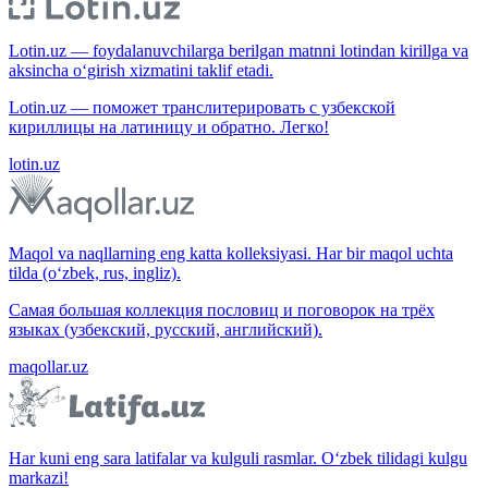
Lotin.uz — foydalanuvchilarga berilgan matnni lotindan kirillga va
aksincha o‘girish xizmatini taklif etadi.
Lotin.uz — поможет транслитерировать с узбекской
кириллицы на латиницу и обратно. Легко!
lotin.uz
Maqol va naqllarning eng katta kolleksiyasi. Har bir maqol uchta
tilda (o‘zbek, rus, ingliz).
Самая большая коллекция пословиц и поговорок на трёх
языках (узбекский, русский, английский).
maqollar.uz
Har kuni eng sara latifalar va kulguli rasmlar. O‘zbek tilidagi kulgu
markazi!