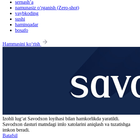
sernash’a
namunasiz o‘rganish (Zero-shot)
vaybkoding
sushi
haminqadar
bosafo
Hammasini ko‘rish
Izohli lugʻat
Savodxon
loyihasi bilan hamkorlikda yaratildi.
Savodxon dasturi matndagi imlo xatolarini aniqlash va tuzatishga
imkon beradi.
Batafsil