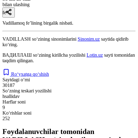
bilan ulashing
fe’l
Vadillamoq feʼlining birgalik nisbati.
VADILLASH
so‘zining sinonimlarini
Sinonim.uz
saytida qidirib
ko‘ring.
ВАДИЛЛАШ
so‘zining kirillcha yozilishi
Lotin.uz
sayti tomonidan
taqdim qilingan.
Ro‘yxatga qo‘shish
Saytdagi o‘rni
30187
So‘zning teskari yozilishi
hsallidav
Harflar soni
9
Ko‘rishlar soni
252
Foydalanuvchilar tomonidan