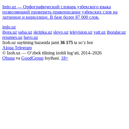
Imlo.uz — Орфографический словарь узбекского языка
позволяющий проверить правописание узбекских слов на
латинице и кириллице. В базе более 87 000 слов.
imlo.uz
ibora.uz
salsa.uz
skripka.uz
slovo.uz
television.uz
vatt.uz
iboralar.uz
resumes.uz
havo.uz
Izoh.uz saytining bazasida jami
36 175
ta so‘z bor
Aloqa
Telegram
© Izoh.uz — O‘zbek tilining izohli lug‘ati, 2014–2026
Obuna
va
GoodGroup
loyihasi.
18+