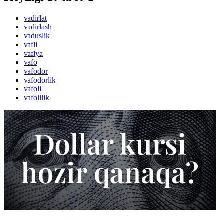
vadirlat
vadirlash
vaduslik
vafli
vaflya
vafo
vafodor
vafodorlik
vafoli
vafolilik