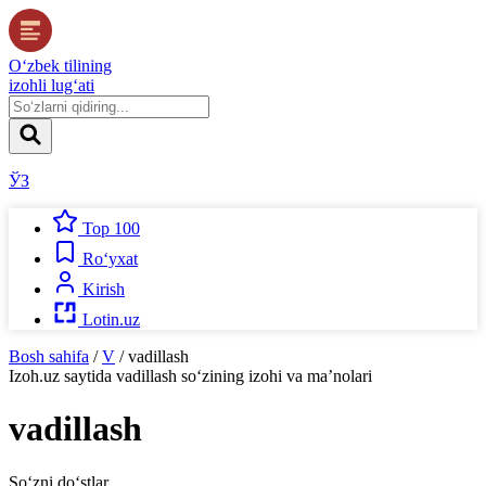
O‘zbek tilining
izohli lug‘ati
ЎЗ
Top 100
Ro‘yxat
Kirish
Lotin.uz
Bosh sahifa
/
V
/
vadillash
Izoh.uz
saytida
vadillash
so‘zining izohi va ma’nolari
vadillash
So‘zni do‘stlar