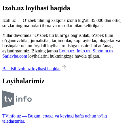
Izoh.uz loyihasi haqida
Izoh.uz — O‘zbek tilining xalqona izohli lug‘ati 35 000 dan ortiq
so‘zlarning ma’nolari ibora va misollar bilan keltirilgan.
Yillar davomida “O‘zbek tili kuni”ga bag‘ishlab, o‘zbek tilini
o‘rganuvchilar, jurnalistlar, tarjimonlar, kopirayterlar, blogerlar va
boshqalar uchun foydali loyihalarni ishga tushirishni an’anaga
aylantirganmiz. Bizning jamoa
Lotin.uz
,
Imlo.uz
,
Sinonim.uz
,
Sarlavha.com
loyihalarini hukmingizga havola qilgan.
Batafsil Izoh.uz loyihasi haqida
Loyihalarimiz
TVinfo.uz — Bugun, ertaga va keyingi hafta uchun to‘liq
teledasturlar.