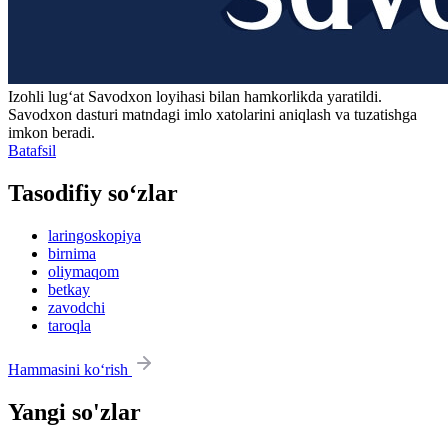
Izohli lugʻat
Savodxon
loyihasi bilan hamkorlikda yaratildi.
Savodxon dasturi matndagi imlo xatolarini aniqlash va tuzatishga
imkon beradi.
Batafsil
Tasodifiy so‘zlar
laringoskopiya
birnima
oliymaqom
betkay
zavodchi
taroqla
Hammasini ko‘rish
Yangi so'zlar