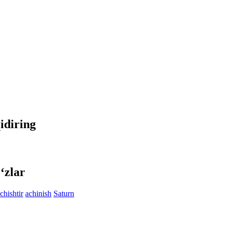
qidiring
‘zlar
chishtir
achinish
Saturn