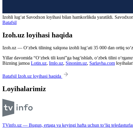
Izohli lugʻat
Savodxon
loyihasi bilan hamkorlikda yaratildi. Savodxon
Batafsil
Izoh.uz loyihasi haqida
Izoh.uz — O‘zbek tilining xalqona izohli lug‘ati 35 000 dan ortiq so‘zl
Yillar davomida “O‘zbek tili kuni”ga bag‘ishlab, o‘zbek tilini o‘rganuvc
Bizning jamoa
Lotin.uz
,
Imlo.uz
,
Sinonim.uz
,
Sarlavha.com
loyihalar
Batafsil Izoh.uz loyihasi haqida
Loyihalarimiz
TVinfo.uz — Bugun, ertaga va keyingi hafta uchun to‘liq teledasturlar