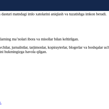
 dasturi matndagi imlo xatolarini aniqlash va tuzatishga imkon beradi.
arning ma’nolari ibora va misollar bilan keltirilgan.
hilar, jurnalistlar, tarjimonlar, kopirayterlar, blogerlar va boshqalar u
ini hukmingizga havola qilgan.
.