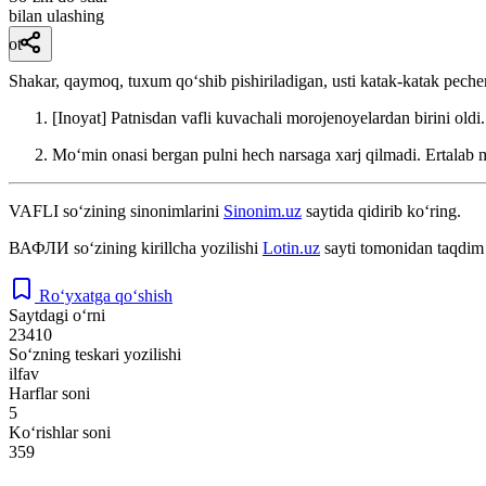
bilan ulashing
ot
Shakar, qaymoq, tuxum qoʻshib pishiriladigan, usti katak-katak peche
[Inoyat] Patnisdan vafli kuvachali morojenoyelardan birini oldi
Moʻmin onasi bergan pulni hech narsaga xarj qilmadi. Ertalab 
VAFLI
so‘zining sinonimlarini
Sinonim.uz
saytida qidirib ko‘ring.
ВАФЛИ
so‘zining kirillcha yozilishi
Lotin.uz
sayti tomonidan taqdim 
Ro‘yxatga qo‘shish
Saytdagi o‘rni
23410
So‘zning teskari yozilishi
ilfav
Harflar soni
5
Ko‘rishlar soni
359