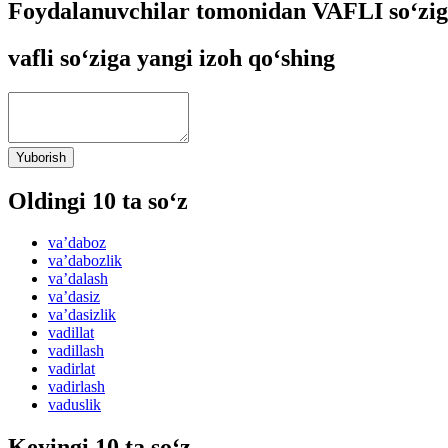
Foydalanuvchilar tomonidan VAFLI so‘zig
vafli so‘ziga yangi izoh qo‘shing
Yuborish
Oldingi 10 ta so‘z
vaʼdaboz
vaʼdabozlik
vaʼdalash
vaʼdasiz
vaʼdasizlik
vadillat
vadillash
vadirlat
vadirlash
vaduslik
Keyingi 10 ta so‘z