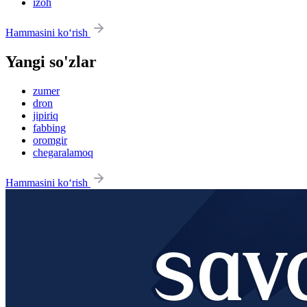
izoh
Hammasini ko‘rish
Yangi so'zlar
zumer
dron
jipiriq
fabbing
oromgir
chegaralamoq
Hammasini ko‘rish