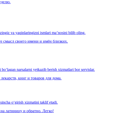
еделю.
‘zingiz va yaqinlaringizni ismlari ma’nosini bilib oling.
е смысл своего имени и имён близких.
o‘lagan narsalarni yetkazib berish xizmatlari bor servislar.
лекарств, книг и товаров для дома.
ncha o‘girish xizmatini taklif etadi.
на латиницу и обратно. Легко!