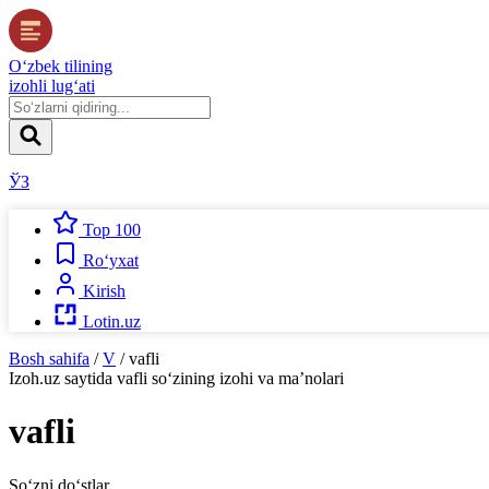
O‘zbek tilining
izohli lug‘ati
ЎЗ
Top 100
Ro‘yxat
Kirish
Lotin.uz
Bosh sahifa
/
V
/
vafli
Izoh.uz
saytida
vafli
so‘zining izohi va ma’nolari
vafli
So‘zni do‘stlar