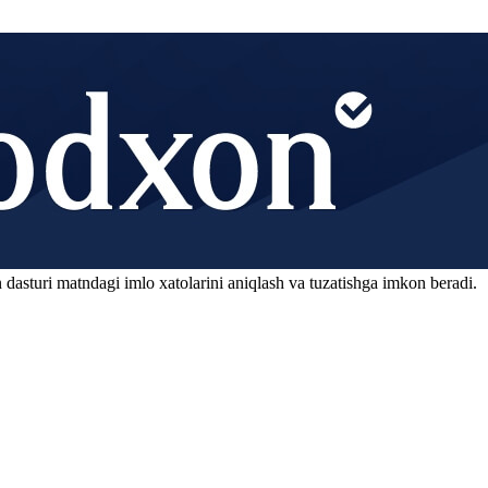
 dasturi matndagi imlo xatolarini aniqlash va tuzatishga imkon beradi.