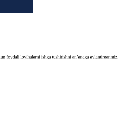
chun foydali loyihalarni ishga tushirishni an’anaga aylantirganmiz.