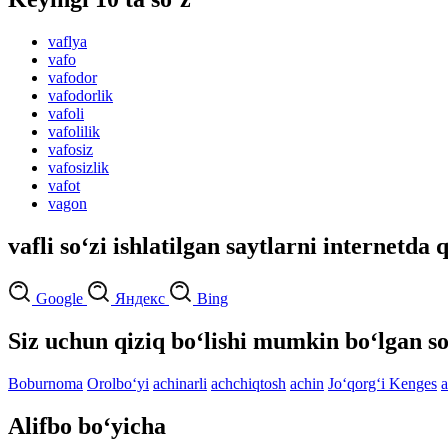
vaflya
vafo
vafodor
vafodorlik
vafoli
vafolilik
vafosiz
vafosizlik
vafot
vagon
vafli so‘zi ishlatilgan saytlarni internetda 
Google
Яндекс
Bing
Siz uchun qiziq bo‘lishi mumkin bo‘lgan so
Boburnoma
Orolbo‘yi
achinarli
achchiqtosh
achin
Jo‘qorg‘i Kenges
a
Alifbo bo‘yicha