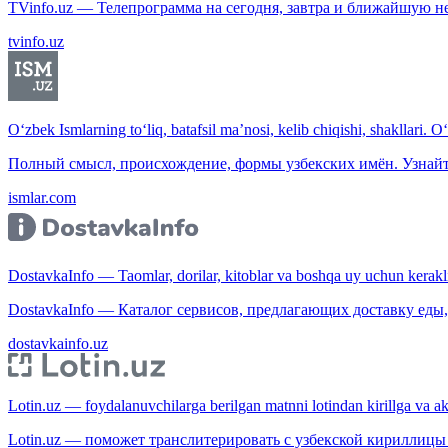
TVinfo.uz — Телепрограмма на сегодня, завтра и ближайшую н
tvinfo.uz
O‘zbek Ismlarning to‘liq, batafsil ma’nosi, kelib chiqishi, shakllari. O
Полный смысл, происхождение, формы узбекских имён. Узнайт
ismlar.com
DostavkaInfo — Taomlar, dorilar, kitoblar va boshqa uy uchun kerakli b
DostavkaInfo — Каталог сервисов, предлагающих доставку еды, 
dostavkainfo.uz
Lotin.uz — foydalanuvchilarga berilgan matnni lotindan kirillga va aksi
Lotin.uz — поможет транслитерировать с узбекской кириллицы 