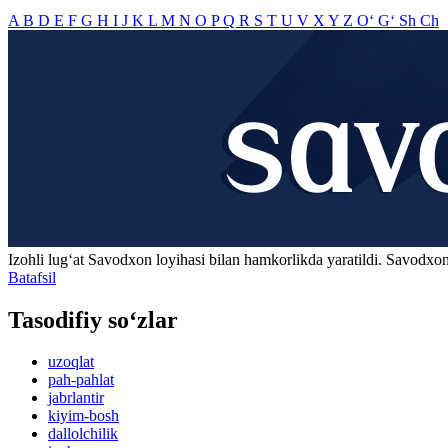
A
B
D
E
F
G
H
I
J
K
L
M
N
O
P
Q
R
S
T
U
V
X
Y
Z
O‘
G‘
Sh
Ch
Izohli lugʻat
Savodxon
loyihasi bilan hamkorlikda yaratildi. Savodxon
Batafsil
Tasodifiy so‘zlar
uzoqlat
pah-pahlat
jabrlantir
kiyim-bosh
dallolchilik