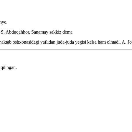
nye.
.
S. Abduqahhor, Sanamay sakkiz dema
maktab oshxonasidagi vaflidan juda-juda yegisi kelsa ham olmadi.
A. Jo
qilingan.