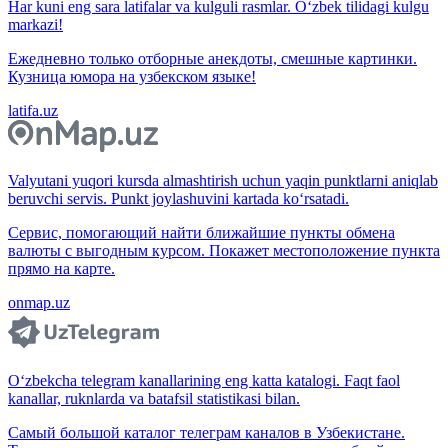
Har kuni eng sara latifalar va kulguli rasmlar. O‘zbek tilidagi kulgu
markazi!
Ежедневно только отборные анекдоты, смешные картинки.
Кузница юмора на узбекском языке!
latifa.uz
Valyutani yuqori kursda almashtirish uchun yaqin punktlarni aniqlab
beruvchi servis. Punkt joylashuvini kartada ko‘rsatadi.
Сервис, помогающий найти ближайшие пункты обмена
валюты с выгодным курсом. Покажет местоположение пункта
прямо на карте.
onmap.uz
O‘zbekcha telegram kanallarining eng katta katalogi. Faqt faol
kanallar, ruknlarda va batafsil statistikasi bilan.
Самый большой каталог телеграм каналов в Узбекистане.