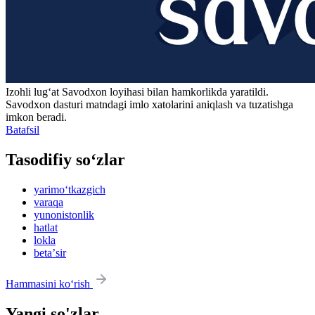
Izohli lugʻat
Savodxon
loyihasi bilan hamkorlikda yaratildi.
Savodxon dasturi matndagi imlo xatolarini aniqlash va tuzatishga
imkon beradi.
Batafsil
Tasodifiy so‘zlar
yarimo‘tkazgich
varaqa
yunonistonlik
hatlat
lokla
betaʼsir
Hammasini ko‘rish
Yangi so'zlar