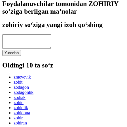
Foydalanuvchilar tomonidan ZOHIRIY
so‘ziga berilgan ma’nolar
zohiriy so‘ziga yangi izoh qo‘shing
Yuborish
Oldingi 10 ta so‘z
zmeyevik
zobit
zodagon
zodagonlik
zodiak
zohid
zohidlik
zohidona
zohir
zohiran