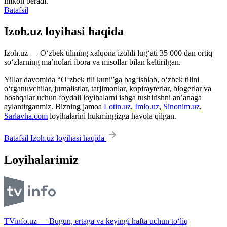
imkon beradi.
Batafsil
Izoh.uz loyihasi haqida
Izoh.uz — O‘zbek tilining xalqona izohli lug‘ati 35 000 dan ortiq
so‘zlarning ma’nolari ibora va misollar bilan keltirilgan.
Yillar davomida “O‘zbek tili kuni”ga bag‘ishlab, o‘zbek tilini
o‘rganuvchilar, jurnalistlar, tarjimonlar, kopirayterlar, blogerlar va
boshqalar uchun foydali loyihalarni ishga tushirishni an’anaga
aylantirganmiz. Bizning jamoa
Lotin.uz
,
Imlo.uz
,
Sinonim.uz
,
Sarlavha.com
loyihalarini hukmingizga havola qilgan.
Batafsil Izoh.uz loyihasi haqida
Loyihalarimiz
TVinfo.uz — Bugun, ertaga va keyingi hafta uchun to‘liq