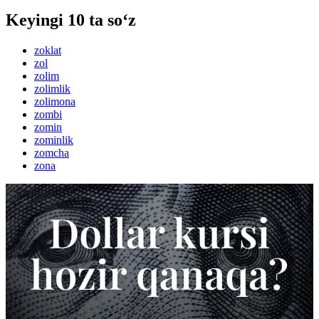
Keyingi 10 ta so‘z
zoklat
zol
zolim
zolimlik
zolimona
zombi
zomin
zominlik
zomcha
zona