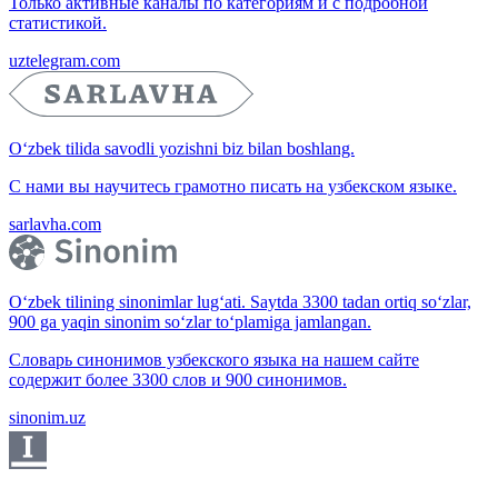
Только активные каналы по категориям и с подробной
статистикой.
uztelegram.com
O‘zbek tilida savodli yozishni biz bilan boshlang.
С нами вы научитесь грамотно писать на узбекском языке.
sarlavha.com
O‘zbek tilining sinonimlar lug‘ati. Saytda 3300 tadan ortiq so‘zlar,
900 ga yaqin sinonim so‘zlar to‘plamiga jamlangan.
Словарь синонимов узбекского языка на нашем сайте
содержит более 3300 слов и 900 синонимов.
sinonim.uz