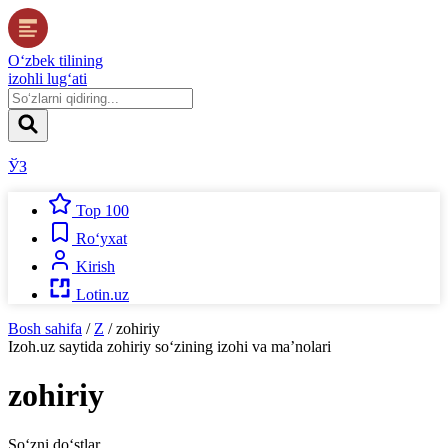
O‘zbek tilining
izohli lug‘ati
ЎЗ
Top 100
Ro‘yxat
Kirish
Lotin.uz
Bosh sahifa
/
Z
/
zohiriy
Izoh.uz
saytida
zohiriy
so‘zining izohi va ma’nolari
zohiriy
So‘zni do‘stlar