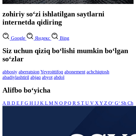
zohiriy so‘zi ishlatilgan saytlarni
internetda qidiring
Google
Яндекс
Bing
Siz uchun qiziq bo‘lishi mumkin bo‘lgan
so‘zlar
abbosiy
aberratsion
Yevroittifoq
abonement
achchiqtosh
abadiylashtiril
abjaq
abyot
abdol
Alifbo bo‘yicha
A
B
D
E
F
G
H
I
J
K
L
M
N
O
P
Q
R
S
T
U
V
X
Y
Z
O‘
G‘
Sh
Ch