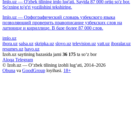
Imlo.uz — O'zbek tilining imlo lug'ati. Saytda 87 000 ortiq so'z bor.
So'zning to'g'ri yozilishini tekshiring.
Imlo.uz — Орфографический словарь узбекского языка
позволяющий проверить правописание узбекских слов на
латинице и кириллице. В базе более 87 000 слов.
imlo.uz
ibora.uz
salsa.uz
skripka.uz
slovo.uz
television.uz
vatt.uz
iboralar.uz
resumes.uz
havo.uz
Izoh.uz saytining bazasida jami
36 175
ta so‘z bor
Aloqa
Telegram
© Izoh.uz — O‘zbek tilining izohli lug‘ati, 2014–2026
Obuna
va
GoodGroup
loyihasi.
18+