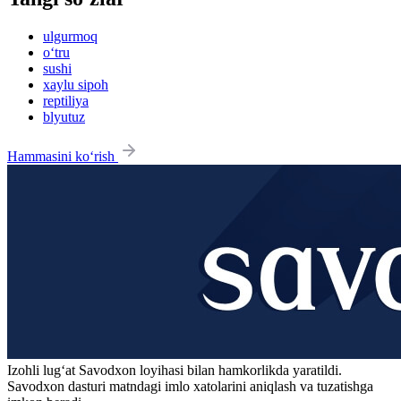
ulgurmoq
o‘tru
sushi
xaylu sipoh
reptiliya
blyutuz
Hammasini ko‘rish
Izohli lugʻat
Savodxon
loyihasi bilan hamkorlikda yaratildi.
Savodxon dasturi matndagi imlo xatolarini aniqlash va tuzatishga