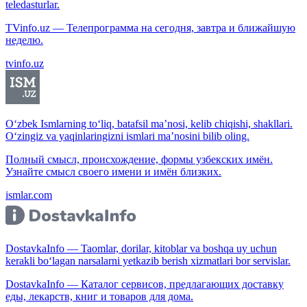
teledasturlar.
TVinfo.uz — Телепрограмма на сегодня, завтра и ближайшую
неделю.
tvinfo.uz
O‘zbek Ismlarning to‘liq, batafsil ma’nosi, kelib chiqishi, shakllari.
O‘zingiz va yaqinlaringizni ismlari ma’nosini bilib oling.
Полный смысл, происхождение, формы узбекских имён.
Узнайте смысл своего имени и имён близких.
ismlar.com
DostavkaInfo — Taomlar, dorilar, kitoblar va boshqa uy uchun
kerakli bo‘lagan narsalarni yetkazib berish xizmatlari bor servislar.
DostavkaInfo — Каталог сервисов, предлагающих доставку
еды, лекарств, книг и товаров для дома.