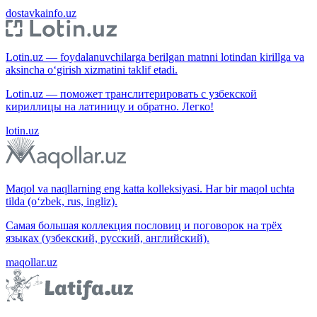
dostavkainfo.uz
Lotin.uz — foydalanuvchilarga berilgan matnni lotindan kirillga va
aksincha o‘girish xizmatini taklif etadi.
Lotin.uz — поможет транслитерировать с узбекской
кириллицы на латиницу и обратно. Легко!
lotin.uz
Maqol va naqllarning eng katta kolleksiyasi. Har bir maqol uchta
tilda (o‘zbek, rus, ingliz).
Самая большая коллекция пословиц и поговорок на трёх
языках (узбекский, русский, английский).
maqollar.uz