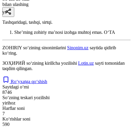
bilan ulashing
ys
Tashqaridagi, tashqi, sirtqi.
Sheʼrning zohiriy maʼnosi izohga muhtoj emas.
OʻTA
ZOHIRIY
so‘zining sinonimlarini
Sinonim.uz
saytida qidirib
ko‘ring.
ЗОҲИРИЙ
so‘zining kirillcha yozilishi
Lotin.uz
sayti tomonidan
taqdim qilingan.
Ro‘yxatga qo‘shish
Saytdagi o‘rni
8746
So‘zning teskari yozilishi
yirihoz
Harflar soni
7
Ko‘rishlar soni
590