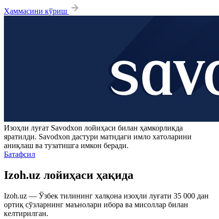
Ҳаммасини кўриш
Изоҳли луғат
Savodxon
лойиҳаси билан ҳамкорликда
яратилди.
Savodxon
дастури матндаги имло хатоларини
аниқлаш ва тузатишга имкон беради.
Батафсил
Izoh.uz лойиҳаси ҳақида
Izoh.uz — Ўзбек тилининг халқона изоҳли луғати 35 000 дан
ортиқ сўзларнинг маънолари ибора ва мисоллар билан
келтирилган.