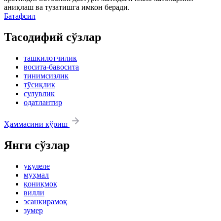
аниқлаш ва тузатишга имкон беради.
Батафсил
Тасодифий сўзлар
ташкилотчилик
восита-бавосита
тинимсизлик
тўсиқлик
сулувлик
одатлантир
Ҳаммасини кўриш
Янги сўзлар
укулеле
муҳмал
қониқмоқ
вилли
эсанкирамоқ
зумер