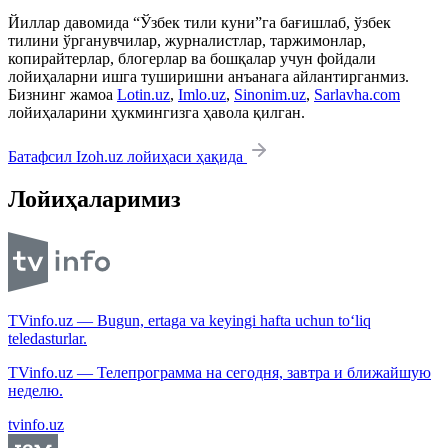
Йиллар давомида “Ўзбек тили куни”га бағишлаб, ўзбек
тилини ўрганувчилар, журналистлар, таржимонлар,
копирайтерлар, блогерлар ва бошқалар учун фойдали
лойиҳаларни ишга туширишни анъанага айлантирганмиз.
Бизнинг жамоа
Lotin.uz
,
Imlo.uz
,
Sinonim.uz
,
Sarlavha.com
лойиҳаларини ҳукмингизга ҳавола қилган.
Батафсил Izoh.uz лойиҳаси ҳақида
Лойиҳаларимиз
TVinfo.uz — Bugun, ertaga va keyingi hafta uchun to‘liq
teledasturlar.
TVinfo.uz — Телепрограмма на сегодня, завтра и ближайшую
неделю.
tvinfo.uz