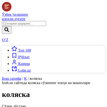
Ўзбек тилининг
изоҳли луғати
O‘Z
Топ 100
Рўйхат
Кириш
Lotin.uz
Бош саҳифа
/
К
/
коляска
Izoh.uz
сайтида
коляска
сўзининг изоҳи ва маънолари
коляска
Сўзни дўстлар