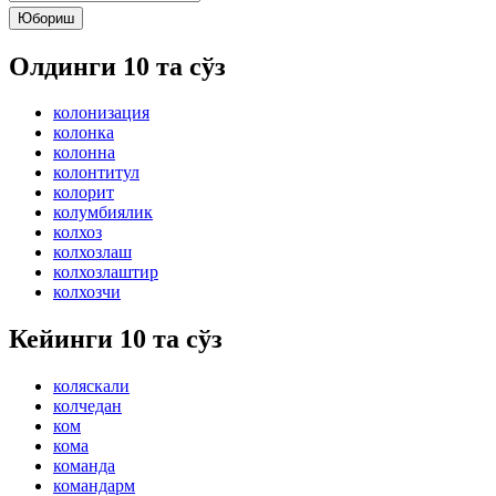
Юбориш
Олдинги 10 та сўз
колонизация
колонка
колонна
колонтитул
колорит
колумбиялик
колхоз
колхозлаш
колхозлаштир
колхозчи
Кейинги 10 та сўз
коляскали
колчедан
ком
кома
команда
командарм