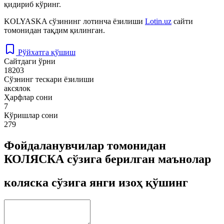
қидириб кўринг.
KOLYASKA
сўзининг лотинча ёзилиши
Lotin.uz
сайти
томонидан тақдим қилинган.
Рўйхатга қўшиш
Сайтдаги ўрни
18203
Сўзнинг тескари ёзилиши
аксялок
Ҳарфлар сони
7
Кўришлар сони
279
Фойдаланувчилар томонидан
КОЛЯСКА сўзига берилган маънолар
коляска сўзига янги изоҳ қўшинг