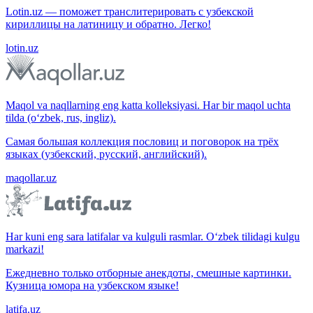
Lotin.uz — поможет транслитерировать с узбекской
кириллицы на латиницу и обратно. Легко!
lotin.uz
Maqol va naqllarning eng katta kolleksiyasi. Har bir maqol uchta
tilda (o‘zbek, rus, ingliz).
Самая большая коллекция пословиц и поговорок на трёх
языках (узбекский, русский, английский).
maqollar.uz
Har kuni eng sara latifalar va kulguli rasmlar. O‘zbek tilidagi kulgu
markazi!
Ежедневно только отборные анекдоты, смешные картинки.
Кузница юмора на узбекском языке!
latifa.uz