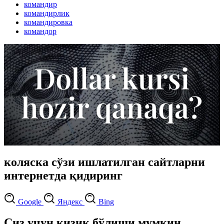
командир
командирлик
командировка
командор
коляска сўзи ишлатилган сайтларни
интернетда қидиринг
Google
Яндекс
Bing
Сиз учун қизиқ бўлиши мумкин