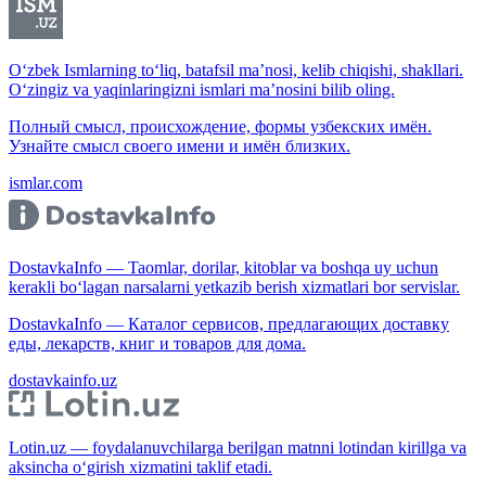
O‘zbek Ismlarning to‘liq, batafsil ma’nosi, kelib chiqishi, shakllari.
O‘zingiz va yaqinlaringizni ismlari ma’nosini bilib oling.
Полный смысл, происхождение, формы узбекских имён.
Узнайте смысл своего имени и имён близких.
ismlar.com
DostavkaInfo — Taomlar, dorilar, kitoblar va boshqa uy uchun
kerakli bo‘lagan narsalarni yetkazib berish xizmatlari bor servislar.
DostavkaInfo — Каталог сервисов, предлагающих доставку
еды, лекарств, книг и товаров для дома.
dostavkainfo.uz
Lotin.uz — foydalanuvchilarga berilgan matnni lotindan kirillga va
aksincha o‘girish xizmatini taklif etadi.