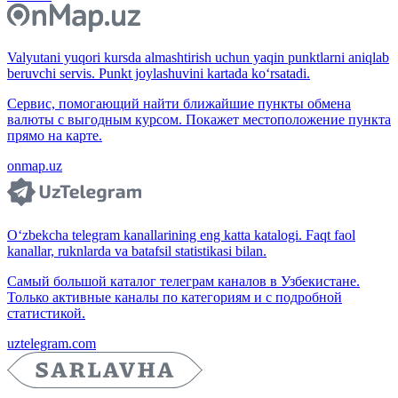
Valyutani yuqori kursda almashtirish uchun yaqin punktlarni aniqlab
beruvchi servis. Punkt joylashuvini kartada ko‘rsatadi.
Сервис, помогающий найти ближайшие пункты обмена
валюты с выгодным курсом. Покажет местоположение пункта
прямо на карте.
onmap.uz
O‘zbekcha telegram kanallarining eng katta katalogi. Faqt faol
kanallar, ruknlarda va batafsil statistikasi bilan.
Самый большой каталог телеграм каналов в Узбекистане.
Только активные каналы по категориям и с подробной
статистикой.
uztelegram.com