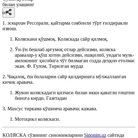
билан улашинг
от
1.
эскирган
Рессорали, қайтарма соябонли тўрт ғилдиракли
извош.
Коляскани қўшмоқ. Коляскада сайр қилмоқ.
Ўн-ўн бешлаб арғумоқ отлар дейсизми, коляска
аравалар-у қўш хотин дейсизми, ишқилиб, ундаги мулк-
амлокнинг ҳисобига чўт билмаган содда деҳқон етолмас
экан.
Ф. Ғулом, Тирилган мурда
2. Чақалоқ, ёш болаларни сайр қилдиришга мўлжалланган
кичик аравача.
Жувон коляскадаги қизчаси билан икки қаватли ғиштин
бинога кирди.
Газетадан
3. Махсус тиркама қўшимча аравача; кажава.
Мотоцикл коляскаси.
КОЛЯСКА
сўзининг синонимларини
Sinonim.uz
сайтида