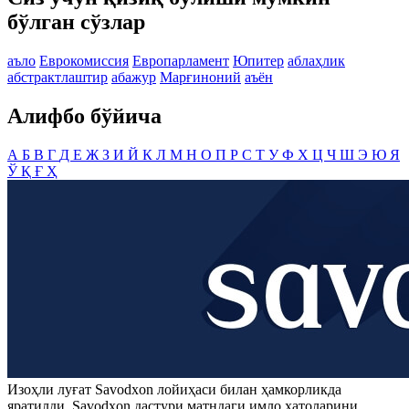
бўлган сўзлар
аъло
Еврокомиссия
Европарламент
Юпитер
аблаҳлик
абстрактлаштир
абажур
Марғиноний
аъён
Алифбо бўйича
А
Б
В
Г
Д
Е
Ж
З
И
Й
К
Л
М
Н
О
П
Р
С
Т
У
Ф
Х
Ц
Ч
Ш
Э
Ю
Я
Ў
Қ
Ғ
Ҳ
Изоҳли луғат
Savodxon
лойиҳаси билан ҳамкорликда
яратилди.
Savodxon
дастури матндаги имло хатоларини