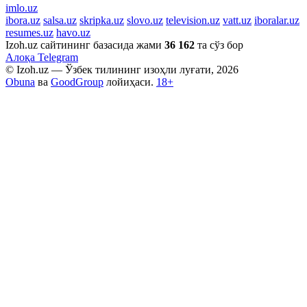
imlo.uz
ibora.uz
salsa.uz
skripka.uz
slovo.uz
television.uz
vatt.uz
iboralar.uz
resumes.uz
havo.uz
Izoh.uz сайтининг базасида жами
36 162
та сўз бор
Алоқа
Telegram
© Izoh.uz — Ўзбек тилининг изоҳли луғати, 2026
Obuna
ва
GoodGroup
лойиҳаси.
18+