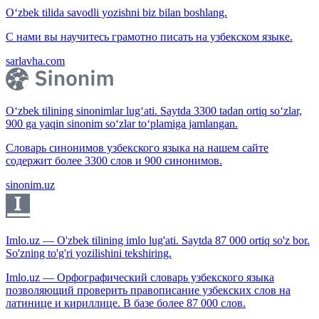
O‘zbek tilida savodli yozishni biz bilan boshlang.
С нами вы научитесь грамотно писать на узбекском языке.
sarlavha.com
O‘zbek tilining sinonimlar lug‘ati. Saytda 3300 tadan ortiq so‘zlar,
900 ga yaqin sinonim so‘zlar to‘plamiga jamlangan.
Словарь синонимов узбекского языка на нашем сайте
содержит более 3300 слов и 900 синонимов.
sinonim.uz
Imlo.uz — O'zbek tilining imlo lug'ati. Saytda 87 000 ortiq so'z bor.
So'zning to'g'ri yozilishini tekshiring.
Imlo.uz — Орфографический словарь узбекского языка
позволяющий проверить правописание узбекских слов на
латинице и кириллице. В базе более 87 000 слов.