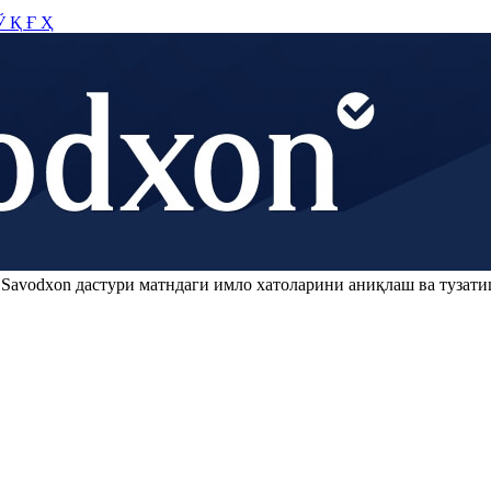
Ў
Қ
Ғ
Ҳ
.
Savodxon
дастури матндаги имло хатоларини аниқлаш ва тузати