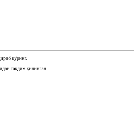
ириб кўринг.
идан тақдим қилинган.