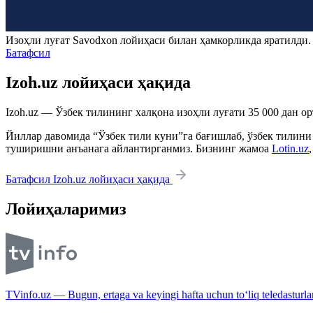
Изоҳли луғат
Savodxon
лойиҳаси билан ҳамкорликда яратилди
Батафсил
Izoh.uz лойиҳаси ҳақида
Izoh.uz — Ўзбек тилининг халқона изоҳли луғати 35 000 дан о
Йиллар давомида “Ўзбек тили куни”га бағишлаб, ўзбек тилини
туширишни анъанага айлантирганмиз. Бизнинг жамоа
Lotin.uz
Батафсил Izoh.uz лойиҳаси ҳақида
Лойиҳаларимиз
TVinfo.uz — Bugun, ertaga va keyingi hafta uchun to‘liq teledasturlar