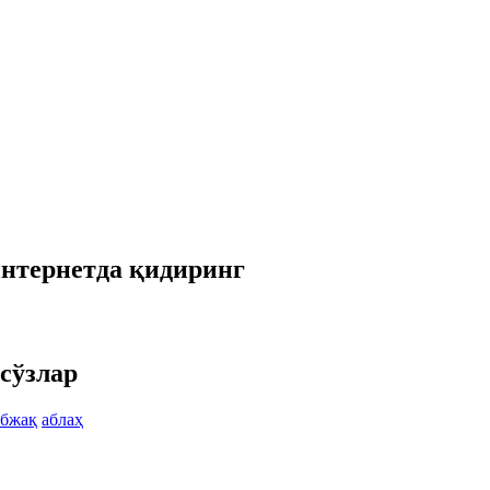
интернетда қидиринг
сўзлар
абжақ
аблаҳ