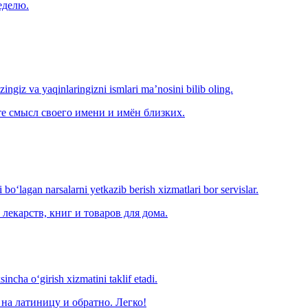
еделю.
‘zingiz va yaqinlaringizni ismlari ma’nosini bilib oling.
е смысл своего имени и имён близких.
o‘lagan narsalarni yetkazib berish xizmatlari bor servislar.
лекарств, книг и товаров для дома.
ncha o‘girish xizmatini taklif etadi.
на латиницу и обратно. Легко!