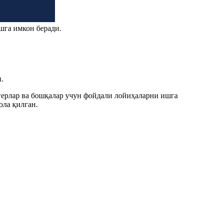
шга имкон беради.
.
огерлар ва бошқалар учун фойдали лойиҳаларни ишга
ла қилган.