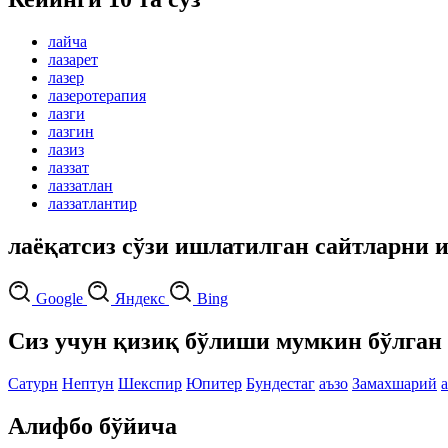
лайча
лазарет
лазер
лазеротерапия
лазги
лазгин
лазиз
лаззат
лаззатлан
лаззатлантир
лаёқатсиз сўзи ишлатилган сайтларни 
Google
Яндекс
Bing
Сиз учун қизиқ бўлиши мумкин бўлган 
Сатурн
Нептун
Шекспир
Юпитер
Бундестаг
аъзо
Замахшарий
Алифбо бўйича