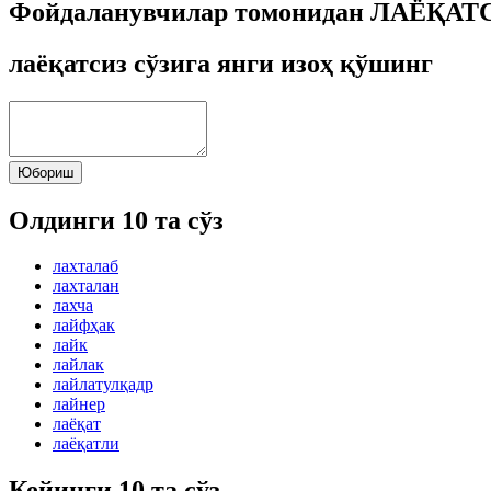
Фойдаланувчилар томонидан ЛАЁҚАТСИ
лаёқатсиз сўзига янги изоҳ қўшинг
Юбориш
Олдинги 10 та сўз
лахталаб
лахталан
лахча
лайфҳак
лайк
лайлак
лайлатулқадр
лайнер
лаёқат
лаёқатли
Кейинги 10 та сўз