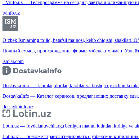
TVinfo.uz — Телепрограмма на сегодня, завтра и ближайшую н
tvinfo.uz
O‘zbek Ismlarning to‘liq, batafsil ma’nosi, kelib chiqishi, shakllari. O
Полный смысл, происхождение, формы узбекских имён. Узнайт
ismlar.com
DostavkaInfo — Taomlar, dorilar, kitoblar va boshqa uy uchun kerakli b
DostavkaInfo — Каталог сервисов, предлагающих доставку еды, 
dostavkainfo.uz
Lotin.uz — foydalanuvchilarga berilgan matnni lotindan kirillga va aksi
Lotin.uz — поможет транслитерировать с узбекской кириллицы 