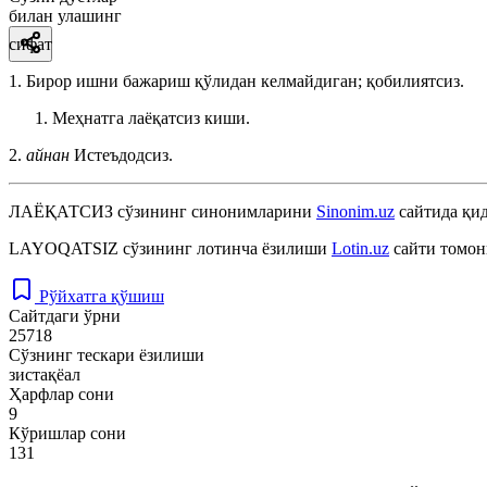
билан улашинг
сифат
1. Бирор ишни бажариш қўлидан келмайдиган; қобилиятсиз.
Меҳнатга лаёқатсиз киши.
2.
айнан
Истеъдодсиз.
ЛАЁҚАТСИЗ
сўзининг синонимларини
Sinonim.uz
сайтида қид
LAYOQATSIZ
сўзининг лотинча ёзилиши
Lotin.uz
сайти томон
Рўйхатга қўшиш
Сайтдаги ўрни
25718
Сўзнинг тескари ёзилиши
зистақёал
Ҳарфлар сони
9
Кўришлар сони
131