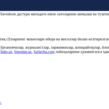
.
Savodxon
дастури матндаги имло хатоларини аниқлаш ва тузати
ртиқ сўзларнинг маънолари ибора ва мисоллар билан келтирилган
 ўрганувчилар, журналистлар, таржимонлар, копирайтерлар, бл
,
Imlo.uz
,
Sinonim.uz
,
Sarlavha.com
лойиҳаларини ҳукмингизга ҳаво
.