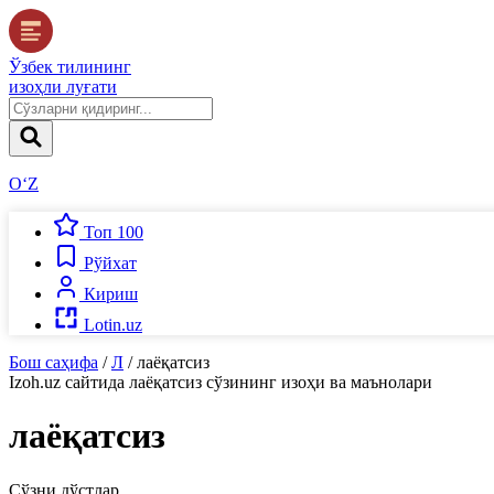
Ўзбек тилининг
изоҳли луғати
O‘Z
Топ 100
Рўйхат
Кириш
Lotin.uz
Бош саҳифа
/
Л
/
лаёқатсиз
Izoh.uz
сайтида
лаёқатсиз
сўзининг изоҳи ва маънолари
лаёқатсиз
Сўзни дўстлар