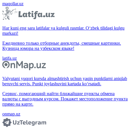
maqollar.uz
Har kuni eng sara latifalar va kulguli rasmlar. O‘zbek tilidagi kulgu
markazi!
Ежедневно только отборные анекдоты, смешные картинки.
Кузница юмора на узбекском языке!
latifa.uz
Valyutani yuqori kursda almashtirish uchun yaqin punktlarni aniqlab
beruvchi servis. Punkt joylashuvini kartada ko‘rsatadi.
Сервис, помогающий найти ближайшие пункты обмена
валюты с выгодным курсом. Покажет местоположение пункта
прямо на карте.
onmap.uz