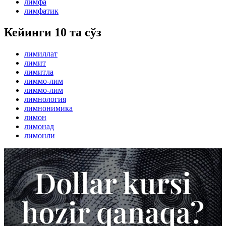
лимфа
лимфатик
Кейинги 10 та сўз
лимиллат
лимит
лимитла
лиммо-лим
лиммо-лим
лимнология
лимнонимика
лимон
лимонад
лимонли