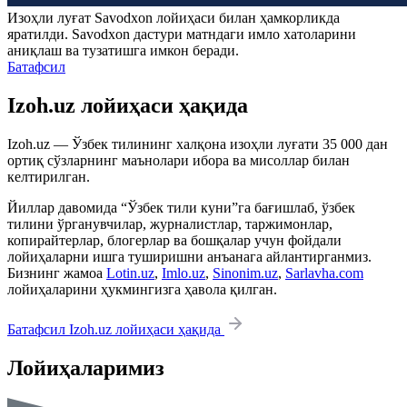
Изоҳли луғат
Savodxon
лойиҳаси билан ҳамкорликда
яратилди.
Savodxon
дастури матндаги имло хатоларини
аниқлаш ва тузатишга имкон беради.
Батафсил
Izoh.uz лойиҳаси ҳақида
Izoh.uz — Ўзбек тилининг халқона изоҳли луғати 35 000 дан
ортиқ сўзларнинг маънолари ибора ва мисоллар билан
келтирилган.
Йиллар давомида “Ўзбек тили куни”га бағишлаб, ўзбек
тилини ўрганувчилар, журналистлар, таржимонлар,
копирайтерлар, блогерлар ва бошқалар учун фойдали
лойиҳаларни ишга туширишни анъанага айлантирганмиз.
Бизнинг жамоа
Lotin.uz
,
Imlo.uz
,
Sinonim.uz
,
Sarlavha.com
лойиҳаларини ҳукмингизга ҳавола қилган.
Батафсил Izoh.uz лойиҳаси ҳақида
Лойиҳаларимиз