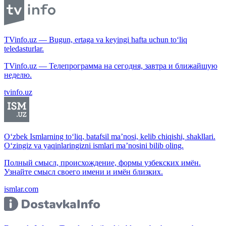
TVinfo.uz — Bugun, ertaga va keyingi hafta uchun to‘liq
teledasturlar.
TVinfo.uz — Телепрограмма на сегодня, завтра и ближайшую
неделю.
tvinfo.uz
O‘zbek Ismlarning to‘liq, batafsil ma’nosi, kelib chiqishi, shakllari.
O‘zingiz va yaqinlaringizni ismlari ma’nosini bilib oling.
Полный смысл, происхождение, формы узбекских имён.
Узнайте смысл своего имени и имён близких.
ismlar.com