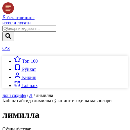
Ўзбек тилининг
изоҳли луғати
O‘Z
Топ 100
Рўйхат
Кириш
Lotin.uz
Бош саҳифа
/
Л
/
лимилла
Izoh.uz
сайтида
лимилла
сўзининг изоҳи ва маънолари
лимилла
Сўзни дўстлар