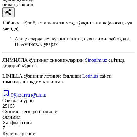
билан улашинг
феъл
Лабигача тўлиб, аста мавжланмоқ, тўлқинланмоқ (асосан, сув
ҳақида)
Ариқчаларда кеч кузнинг тиниқ суви лимиллаб оқади.
Н. Аминов, Суварак
ЛИМИЛЛА
сўзининг синонимларини
Sinonim.uz
сайтида
қидириб кўринг.
LIMILLA
сўзининг лотинча ёзилиши
Lotin.uz
сайти
томонидан тақдим қилинган.
Рўйхатга қўшиш
Сайтдаги ўрни
25165
Сўзнинг тескари ёзилиши
аллимил
Ҳарфлар сони
7
Кўришлар сони