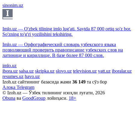
sinonim.uz
Imlo.uz — O'zbek tilining imlo lug'ati. Saytda 87 000 ortiq so'z bor.
So'zning to'g'ri yozilishini tekshiring.
Imlo.uz — Орфографический словарь узбекского языка
позволяющий проверить правописание узбекских слов на
латинице и кириллице. В базе более 87 000 слов.
imlo.uz
ibora.uz
salsa.uz
skripka.uz
slovo.uz
television.uz
vatt.uz
iboralar.uz
resumes.uz
havo.uz
Izoh.uz сайтининг базасида жами
36 149
та сўз бор
Алоқа
Telegram
© Izoh.uz — Ўзбек тилининг изоҳли луғати, 2026
Obuna
ва
GoodGroup
лойиҳаси.
18+