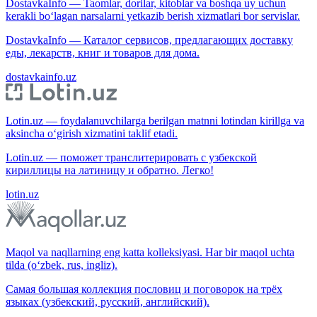
DostavkaInfo — Taomlar, dorilar, kitoblar va boshqa uy uchun
kerakli bo‘lagan narsalarni yetkazib berish xizmatlari bor servislar.
DostavkaInfo — Каталог сервисов, предлагающих доставку
еды, лекарств, книг и товаров для дома.
dostavkainfo.uz
Lotin.uz — foydalanuvchilarga berilgan matnni lotindan kirillga va
aksincha o‘girish xizmatini taklif etadi.
Lotin.uz — поможет транслитерировать с узбекской
кириллицы на латиницу и обратно. Легко!
lotin.uz
Maqol va naqllarning eng katta kolleksiyasi. Har bir maqol uchta
tilda (o‘zbek, rus, ingliz).
Самая большая коллекция пословиц и поговорок на трёх
языках (узбекский, русский, английский).