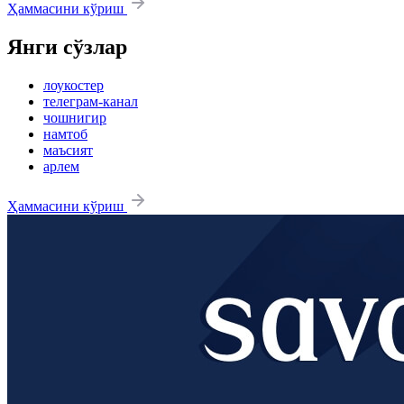
Ҳаммасини кўриш
Янги сўзлар
лоукостер
телеграм-канал
чошнигир
намтоб
маъсият
арлем
Ҳаммасини кўриш