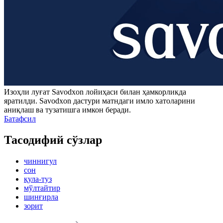
Изоҳли луғат
Savodxon
лойиҳаси билан ҳамкорликда
яратилди.
Savodxon
дастури матндаги имло хатоларини
аниқлаш ва тузатишга имкон беради.
Батафсил
Тасодифий сўзлар
чиннигул
сон
қула-туз
мўлтайтир
шинғирла
зорит