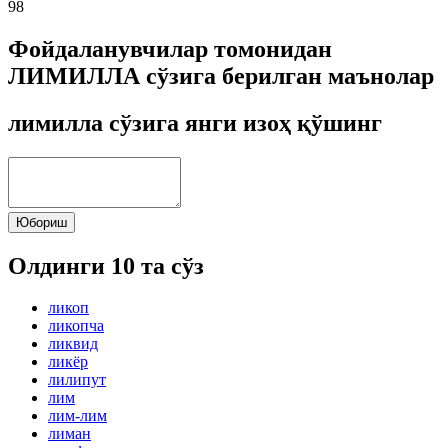
98
Фойдаланувчилар томонидан
ЛИМИЛЛА сўзига берилган маънолар
лимилла сўзига янги изоҳ қўшинг
Юбориш
Олдинги 10 та сўз
ликоп
ликопча
ликвид
ликёр
лилипут
лим
лим-лим
лиман