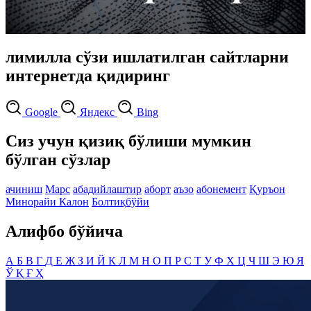
лимилла сўзи ишлатилган сайтларни
интернетда қидиринг
Google
Яндекс
Bing
Сиз учун қизиқ бўлиши мумкин
бўлган сўзлар
ачиниш
Марс
абадийлаштир
аборт
аъзо
абонемент
Қуръон
Минорайи Калон
Болтиқбўйи
Алифбо бўйича
А
Б
В
Г
Д
Е
Ж
З
И
Й
К
Л
М
Н
О
П
Р
С
Т
У
Ф
Х
Ц
Ч
Ш
Э
Ю
Я
Ў
Қ
Ғ
Ҳ