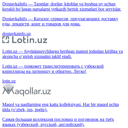
DostavkaInfo — Taomlar, dorilar, kitoblar va boshqa uy uchun
kerakli bo‘lagan narsalarni yetkazib berish xizmatlari bor servislar.
DostavkaInfo — Каталог сервисов, предлагающих доставку
еды, лекарств, книг и товаров для дома.
dostavkainfo.uz
Lotin.uz — foydalanuvchilarga berilgan matnni lotindan kirillga va
aksincha o‘girish xizmatini taklif etadi.
Lotin.uz — поможет транслитерировать с узбекской
кириллицы на латиницу и обратно. Легко!
lotin.uz
Maqol va naqllarning eng katta kolleksiyasi. Har bir maqol uchta
tilda (o‘zbek, rus, ingliz).
Самая большая коллекция пословиц и поговорок на трёх
языках (узбекский, русский, английский).