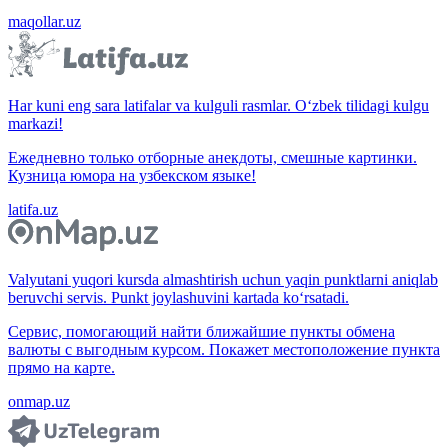
maqollar.uz
Har kuni eng sara latifalar va kulguli rasmlar. O‘zbek tilidagi kulgu
markazi!
Ежедневно только отборные анекдоты, смешные картинки.
Кузница юмора на узбекском языке!
latifa.uz
Valyutani yuqori kursda almashtirish uchun yaqin punktlarni aniqlab
beruvchi servis. Punkt joylashuvini kartada ko‘rsatadi.
Сервис, помогающий найти ближайшие пункты обмена
валюты с выгодным курсом. Покажет местоположение пункта
прямо на карте.
onmap.uz