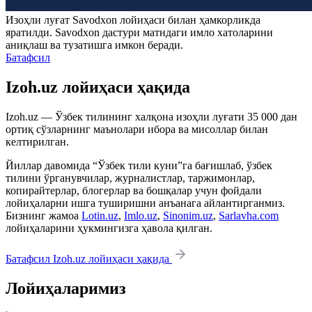
Изоҳли луғат
Savodxon
лойиҳаси билан ҳамкорликда
яратилди.
Savodxon
дастури матндаги имло хатоларини
аниқлаш ва тузатишга имкон беради.
Батафсил
Izoh.uz лойиҳаси ҳақида
Izoh.uz — Ўзбек тилининг халқона изоҳли луғати 35 000 дан
ортиқ сўзларнинг маънолари ибора ва мисоллар билан
келтирилган.
Йиллар давомида “Ўзбек тили куни”га бағишлаб, ўзбек
тилини ўрганувчилар, журналистлар, таржимонлар,
копирайтерлар, блогерлар ва бошқалар учун фойдали
лойиҳаларни ишга туширишни анъанага айлантирганмиз.
Бизнинг жамоа
Lotin.uz
,
Imlo.uz
,
Sinonim.uz
,
Sarlavha.com
лойиҳаларини ҳукмингизга ҳавола қилган.
Батафсил Izoh.uz лойиҳаси ҳақида
Лойиҳаларимиз