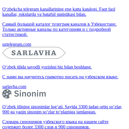
O‘zbekcha telegram kanallarining eng katta katalogi. Faqt faol
kanallar, ruknlarda va batafsil statistikasi bilan.
Самый большой каталог телеграм каналов в Узбекистане.
Только активные каналы по категориям и с подробной
статистикой.
uztelegram.com
O‘zbek tilida savodli yozishni biz bilan boshlang.
С нами вы научитесь грамотно писать на узбекском языке.
sarlavha.com
O‘zbek tilining sinonimlar lug‘ati. Saytda 3300 tadan ortiq so‘zlar,
900 ga yaqin sinonim so‘zlar to‘plamiga jamlangan.
Словарь синонимов узбекского языка на нашем сайте
содержит более 3300 слов и 900 синонимов.