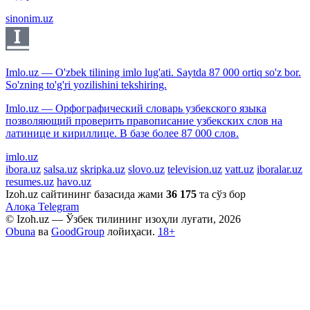
sinonim.uz
Imlo.uz — O'zbek tilining imlo lug'ati. Saytda 87 000 ortiq so'z bor.
So'zning to'g'ri yozilishini tekshiring.
Imlo.uz — Орфографический словарь узбекского языка
позволяющий проверить правописание узбекских слов на
латинице и кириллице. В базе более 87 000 слов.
imlo.uz
ibora.uz
salsa.uz
skripka.uz
slovo.uz
television.uz
vatt.uz
iboralar.uz
resumes.uz
havo.uz
Izoh.uz сайтининг базасида жами
36 175
та сўз бор
Алоқа
Telegram
© Izoh.uz — Ўзбек тилининг изоҳли луғати, 2026
Obuna
ва
GoodGroup
лойиҳаси.
18+