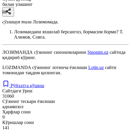
билан улашинг
йс
сўзлашув тили
Лозимомада.
Лозимандани яхшилаб берсангиз, бормасим борми?
Т.
Алимов, Совға.
ЛОЗИМАНДА
сўзининг синонимларини
Sinonim.uz
сайтида
қидириб кўринг.
LOZIMANDA
сўзининг лотинча ёзилиши
Lotin.uz
сайти
томонидан тақдим қилинган.
Рўйхатга қўшиш
Сайтдаги ўрни
31060
Сўзнинг тескари ёзилиши
аднамизол
Ҳарфлар сони
9
Кўришлар сони
141