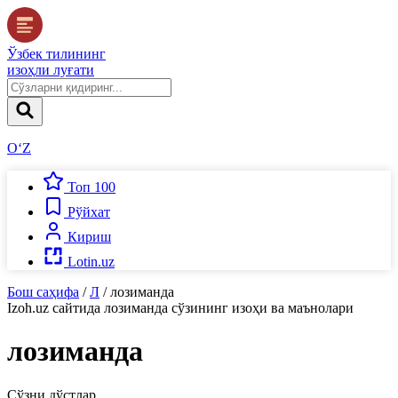
Ўзбек тилининг
изоҳли луғати
O‘Z
Топ 100
Рўйхат
Кириш
Lotin.uz
Бош саҳифа
/
Л
/
лозиманда
Izoh.uz
сайтида
лозиманда
сўзининг изоҳи ва маънолари
лозиманда
Сўзни дўстлар