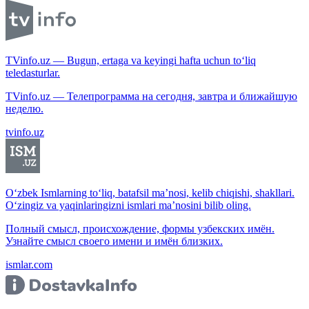
TVinfo.uz — Bugun, ertaga va keyingi hafta uchun to‘liq
teledasturlar.
TVinfo.uz — Телепрограмма на сегодня, завтра и ближайшую
неделю.
tvinfo.uz
O‘zbek Ismlarning to‘liq, batafsil ma’nosi, kelib chiqishi, shakllari.
O‘zingiz va yaqinlaringizni ismlari ma’nosini bilib oling.
Полный смысл, происхождение, формы узбекских имён.
Узнайте смысл своего имени и имён близких.
ismlar.com