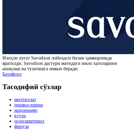
Изоҳли луғат
Savodxon
лойиҳаси билан ҳамкорликда
яратилди.
Savodxon
дастури матндаги имло хатоларини
аниқлаш ва тузатишга имкон беради.
Батафсил
Тасодифий сўзлар
милтиллат
пешвоз юриш
жаҳоннамо
қутла
осонлаштирил
фируза