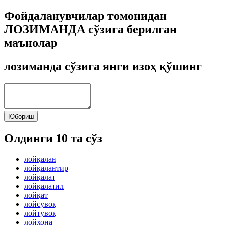
Фойдаланувчилар томонидан
ЛОЗИМАНДА сўзига берилган
маънолар
лозиманда сўзига янги изоҳ қўшинг
Юбориш
Олдинги 10 та сўз
лойқалан
лойқалантир
лойқалат
лойқалатил
лойқат
лойсувоқ
лойтувоқ
лойхона