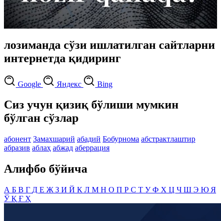
лозиманда сўзи ишлатилган сайтларни
интернетда қидиринг
Google
Яндекс
Bing
Сиз учун қизиқ бўлиши мумкин
бўлган сўзлар
абонент
Замахшарий
абадий
Бобурнома
абстрактлаштир
абразив
аблаҳ
абжад
аберрация
Алифбо бўйича
А
Б
В
Г
Д
Е
Ж
З
И
Й
К
Л
М
Н
О
П
Р
С
Т
У
Ф
Х
Ц
Ч
Ш
Э
Ю
Я
Ў
Қ
Ғ
Ҳ