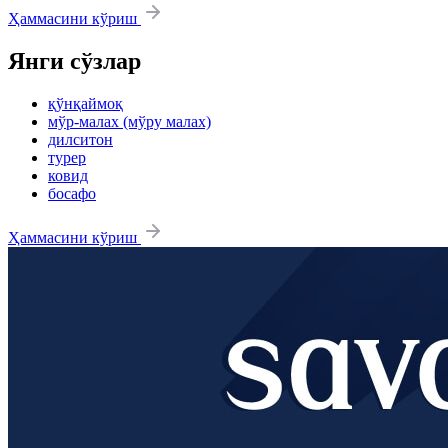
Ҳаммасини кўриш
Янги сўзлар
қўнқаймоқ
мўр-малах (мўру малах)
дилситон
турер
ковид
босафо
Ҳаммасини кўриш