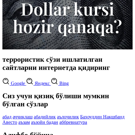
террористик сўзи ишлатилган
сайтларни интернетда қидиринг
Google
Яндекс
Bing
Сиз учун қизиқ бўлиши мумкин
бўлган сўзлар
абад
аччиқлаш
абадийлик
аълочилик
Баҳоуддин Нақшбанд
Авесто
аъзам
аъзойи бадан
аббревиатура