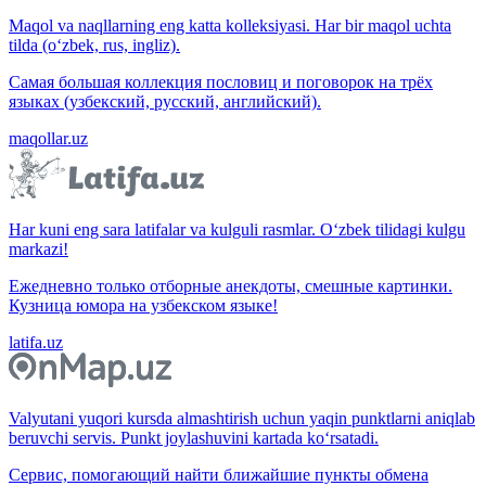
Maqol va naqllarning eng katta kolleksiyasi. Har bir maqol uchta
tilda (o‘zbek, rus, ingliz).
Самая большая коллекция пословиц и поговорок на трёх
языках (узбекский, русский, английский).
maqollar.uz
Har kuni eng sara latifalar va kulguli rasmlar. O‘zbek tilidagi kulgu
markazi!
Ежедневно только отборные анекдоты, смешные картинки.
Кузница юмора на узбекском языке!
latifa.uz
Valyutani yuqori kursda almashtirish uchun yaqin punktlarni aniqlab
beruvchi servis. Punkt joylashuvini kartada ko‘rsatadi.
Сервис, помогающий найти ближайшие пункты обмена