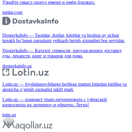
Узнайте смысл своего имени и имён близких.
ismlar.com
DostavkaInfo — Taomlar, dorilar, kitoblar va boshqa uy uchun
kerakli bo‘lagan narsalarni yetkazib berish xizmatlari bor servislar.
DostavkaInfo — Каталог сервисов, предлагающих доставку
еды, лекарств, книг и товаров для дома.
dostavkainfo.uz
Lotin.uz — foydalanuvchilarga berilgan matnni lotindan kirillga va
aksincha o‘girish xizmatini taklif etadi.
Lotin.uz — поможет транслитерировать с узбекской
кириллицы на латиницу и обратно. Легко!
lotin.uz