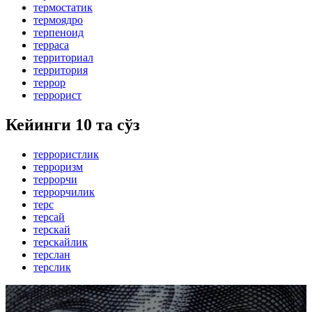
термостатик
термоядро
терпеноид
терраса
территориал
территория
террор
террорист
Кейинги 10 та сўз
террористлик
терроризм
террорчи
террорчилик
терс
терсай
терскай
терскайлик
терслан
терслик