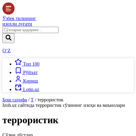
Ўзбек тилининг
изоҳли луғати
O‘Z
Топ 100
Рўйхат
Кириш
Lotin.uz
Бош саҳифа
/
Т
/
террористик
Izoh.uz
сайтида
террористик
сўзининг изоҳи ва маънолари
террористик
Сўзни дўстлар