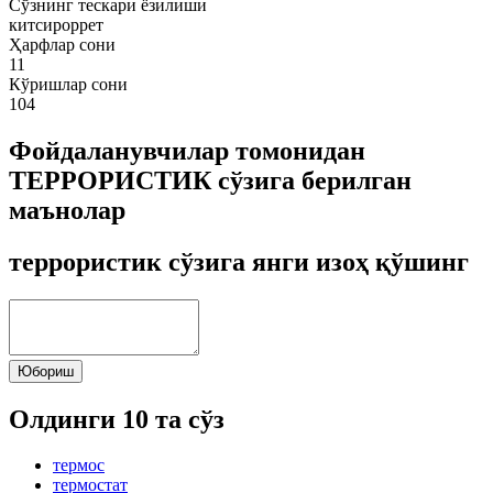
Сўзнинг тескари ёзилиши
китсироррет
Ҳарфлар сони
11
Кўришлар сони
104
Фойдаланувчилар томонидан
ТЕРРОРИСТИК сўзига берилган
маънолар
террористик сўзига янги изоҳ қўшинг
Юбориш
Олдинги 10 та сўз
термос
термостат