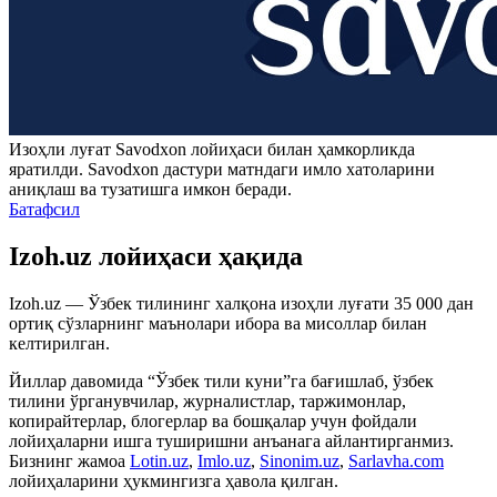
Изоҳли луғат
Savodxon
лойиҳаси билан ҳамкорликда
яратилди.
Savodxon
дастури матндаги имло хатоларини
аниқлаш ва тузатишга имкон беради.
Батафсил
Izoh.uz лойиҳаси ҳақида
Izoh.uz — Ўзбек тилининг халқона изоҳли луғати 35 000 дан
ортиқ сўзларнинг маънолари ибора ва мисоллар билан
келтирилган.
Йиллар давомида “Ўзбек тили куни”га бағишлаб, ўзбек
тилини ўрганувчилар, журналистлар, таржимонлар,
копирайтерлар, блогерлар ва бошқалар учун фойдали
лойиҳаларни ишга туширишни анъанага айлантирганмиз.
Бизнинг жамоа
Lotin.uz
,
Imlo.uz
,
Sinonim.uz
,
Sarlavha.com
лойиҳаларини ҳукмингизга ҳавола қилган.