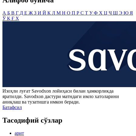
Алифбо бўйича
А
Б
В
Г
Д
Е
Ж
З
И
Й
К
Л
М
Н
О
П
Р
С
Т
У
Ф
Х
Ц
Ч
Ш
Э
Ю
Я
Ў
Қ
Ғ
Ҳ
Изоҳли луғат
Savodxon
лойиҳаси билан ҳамкорликда
яратилди.
Savodxon
дастури матндаги имло хатоларини
аниқлаш ва тузатишга имкон беради.
Батафсил
Тасодифий сўзлар
арит