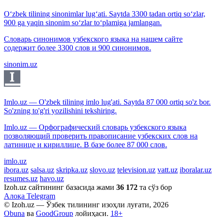
O‘zbek tilining sinonimlar lug‘ati. Saytda 3300 tadan ortiq so‘zlar,
900 ga yaqin sinonim so‘zlar to‘plamiga jamlangan.
Словарь синонимов узбекского языка на нашем сайте
содержит более 3300 слов и 900 синонимов.
sinonim.uz
Imlo.uz — O'zbek tilining imlo lug'ati. Saytda 87 000 ortiq so'z bor.
So'zning to'g'ri yozilishini tekshiring.
Imlo.uz — Орфографический словарь узбекского языка
позволяющий проверить правописание узбекских слов на
латинице и кириллице. В базе более 87 000 слов.
imlo.uz
ibora.uz
salsa.uz
skripka.uz
slovo.uz
television.uz
vatt.uz
iboralar.uz
resumes.uz
havo.uz
Izoh.uz сайтининг базасида жами
36 172
та сўз бор
Алоқа
Telegram
© Izoh.uz — Ўзбек тилининг изоҳли луғати, 2026
Obuna
ва
GoodGroup
лойиҳаси.
18+