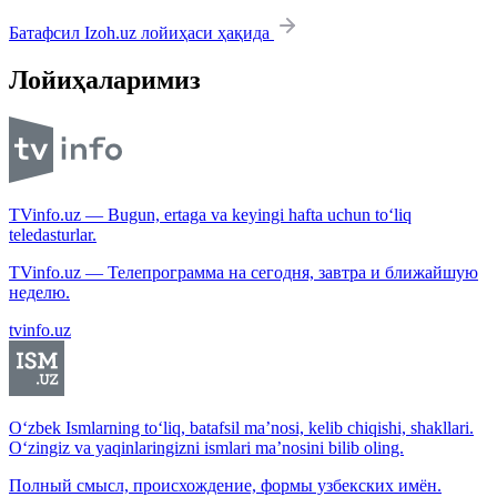
Батафсил Izoh.uz лойиҳаси ҳақида
Лойиҳаларимиз
TVinfo.uz — Bugun, ertaga va keyingi hafta uchun to‘liq
teledasturlar.
TVinfo.uz — Телепрограмма на сегодня, завтра и ближайшую
неделю.
tvinfo.uz
O‘zbek Ismlarning to‘liq, batafsil ma’nosi, kelib chiqishi, shakllari.
O‘zingiz va yaqinlaringizni ismlari ma’nosini bilib oling.
Полный смысл, происхождение, формы узбекских имён.