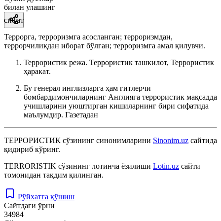
билан улашинг
сифат
Террорга, терроризмга асосланган; терроризмдан,
террорчиликдан иборат бўлган; терроризмга амал қилувчи.
Террористик режа. Террористик ташкилот, Террористик
ҳаракат.
Бу генерал инглизларга ҳам гитлерчи
бомбардимончиларнинг Англияга террористик мақсадда
учишларини уюштирган кишиларнинг бири сифатида
маълумдир.
Газетадан
ТЕРРОРИСТИК
сўзининг синонимларини
Sinonim.uz
сайтида
қидириб кўринг.
TERRORISTIK
сўзининг лотинча ёзилиши
Lotin.uz
сайти
томонидан тақдим қилинган.
Рўйхатга қўшиш
Сайтдаги ўрни
34984