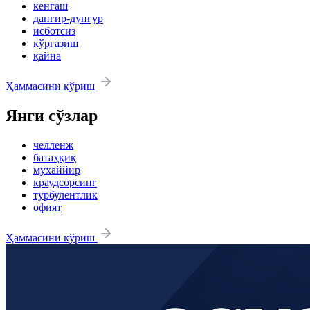
кенгаш
данғир-дунғур
исботсиз
кўргазиш
қайна
Ҳаммасини кўриш
Янги сўзлар
челленж
батаҳқиқ
мухаййир
краудсорсинг
турбулентлик
офият
Ҳаммасини кўриш