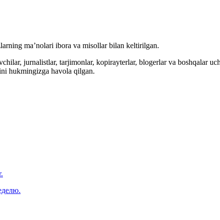
arning ma’nolari ibora va misollar bilan keltirilgan.
hilar, jurnalistlar, tarjimonlar, kopirayterlar, blogerlar va boshqalar u
ini hukmingizga havola qilgan.
.
еделю.