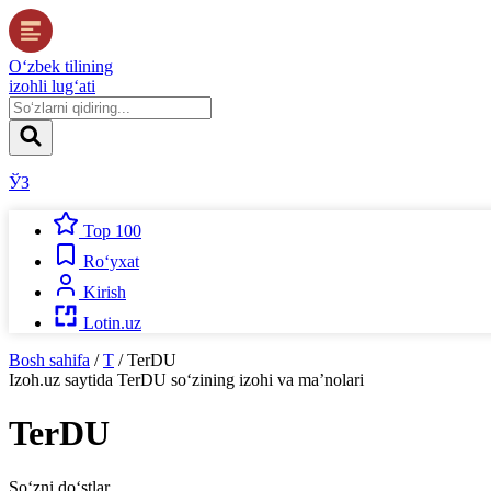
O‘zbek tilining
izohli lug‘ati
ЎЗ
Top 100
Ro‘yxat
Kirish
Lotin.uz
Bosh sahifa
/
T
/
TerDU
Izoh.uz
saytida
TerDU
so‘zining izohi va ma’nolari
TerDU
So‘zni do‘stlar