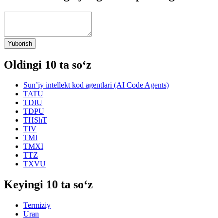
Yuborish
Oldingi 10 ta so‘z
Sun’iy intellekt kod agentlari (AI Code Agents)
TATU
TDIU
TDPU
THShT
TIV
TMI
TMXI
TTZ
TXVU
Keyingi 10 ta so‘z
Termiziy
Uran