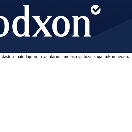
 dasturi matndagi imlo xatolarini aniqlash va tuzatishga imkon beradi.