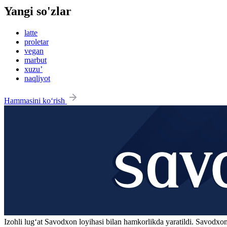
Yangi so'zlar
latte
proletar
vegan
marbut
xuzu’
naqliyot
Hammasini ko‘rish
Izohli lugʻat
Savodxon
loyihasi bilan hamkorlikda yaratildi. Savodxon