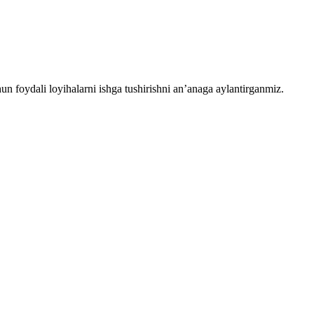
chun foydali loyihalarni ishga tushirishni an’anaga aylantirganmiz.