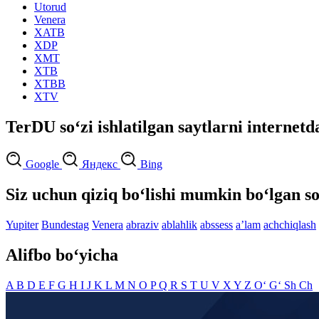
Utorud
Venera
XATB
XDP
XMT
XTB
XTBB
XTV
TerDU so‘zi ishlatilgan saytlarni internetd
Google
Яндекс
Bing
Siz uchun qiziq bo‘lishi mumkin bo‘lgan so
Yupiter
Bundestag
Venera
abraziv
ablahlik
abssess
aʼlam
achchiqlash
Alifbo bo‘yicha
A
B
D
E
F
G
H
I
J
K
L
M
N
O
P
Q
R
S
T
U
V
X
Y
Z
O‘
G‘
Sh
Ch