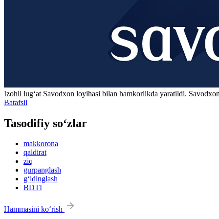
Izohli lugʻat
Savodxon
loyihasi bilan hamkorlikda yaratildi. Savodxon
Batafsil
Tasodifiy so‘zlar
makkorona
qaldirat
ziq
gurpanglash
g‘idinglash
BDTI
Hammasini ko‘rish