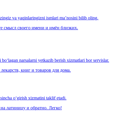
‘zingiz va yaqinlaringizni ismlari ma’nosini bilib oling.
е смысл своего имени и имён близких.
o‘lagan narsalarni yetkazib berish xizmatlari bor servislar.
лекарств, книг и товаров для дома.
ncha o‘girish xizmatini taklif etadi.
на латиницу и обратно. Легко!