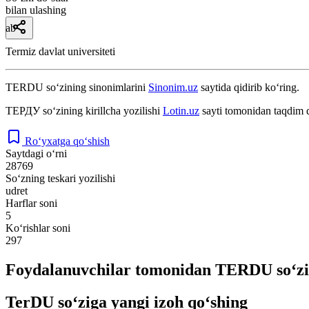
bilan ulashing
ab
Termiz davlat universiteti
TERDU
so‘zining sinonimlarini
Sinonim.uz
saytida qidirib ko‘ring.
ТЕРДУ
so‘zining kirillcha yozilishi
Lotin.uz
sayti tomonidan taqdim q
Ro‘yxatga qo‘shish
Saytdagi o‘rni
28769
So‘zning teskari yozilishi
udret
Harflar soni
5
Ko‘rishlar soni
297
Foydalanuvchilar tomonidan TERDU so‘zi
TerDU so‘ziga yangi izoh qo‘shing