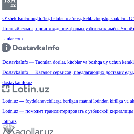
O‘zbek Ismlarning to‘liq, batafsil ma’nosi, kelib chiqishi, shakllari. O
Полный смысл, происхождение, формы узбекских имён. Узнайт
ismlar.com
DostavkaInfo — Taomlar, dorilar, kitoblar va boshqa uy uchun kerakli b
DostavkaInfo — Каталог сервисов, предлагающих доставку еды, 
dostavkainfo.uz
Lotin.uz — foydalanuvchilarga berilgan matnni lotindan kirillga va aksi
Lotin.uz — поможет транслитерировать с узбекской кириллицы 
lotin.uz