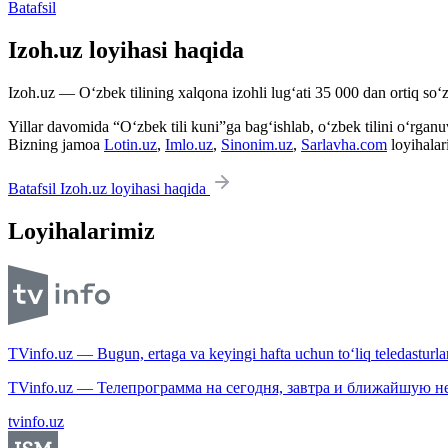
Batafsil
Izoh.uz loyihasi haqida
Izoh.uz — O‘zbek tilining xalqona izohli lug‘ati 35 000 dan ortiq so‘zl
Yillar davomida “O‘zbek tili kuni”ga bag‘ishlab, o‘zbek tilini o‘rganuvc
Bizning jamoa
Lotin.uz
,
Imlo.uz
,
Sinonim.uz
,
Sarlavha.com
loyihalar
Batafsil Izoh.uz loyihasi haqida
Loyihalarimiz
TVinfo.uz — Bugun, ertaga va keyingi hafta uchun to‘liq teledasturlar
TVinfo.uz — Телепрограмма на сегодня, завтра и ближайшую н
tvinfo.uz