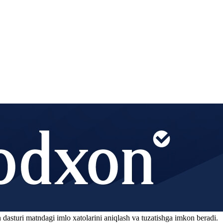
 dasturi matndagi imlo xatolarini aniqlash va tuzatishga imkon beradi.