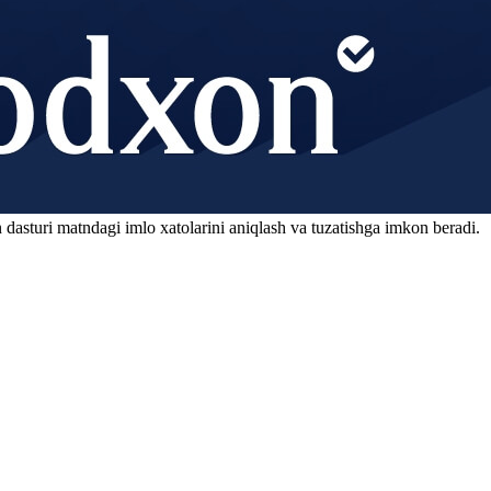
 dasturi matndagi imlo xatolarini aniqlash va tuzatishga imkon beradi.