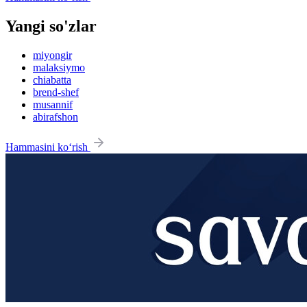
Yangi so'zlar
miyongir
malaksiymo
chiabatta
brend-shef
musannif
abirafshon
Hammasini ko‘rish