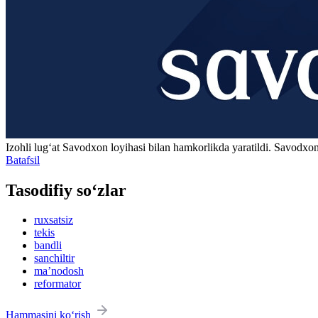
Izohli lugʻat
Savodxon
loyihasi bilan hamkorlikda yaratildi. Savodxon
Batafsil
Tasodifiy so‘zlar
ruxsatsiz
tekis
bandli
sanchiltir
maʼnodosh
reformator
Hammasini ko‘rish