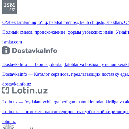
O‘zbek Ismlarning to‘liq, batafsil ma’nosi, kelib chiqishi, shakllari. O
Полный смысл, происхождение, формы узбекских имён. Узнайт
ismlar.com
DostavkaInfo — Taomlar, dorilar, kitoblar va boshqa uy uchun kerakli b
DostavkaInfo — Каталог сервисов, предлагающих доставку еды, 
dostavkainfo.uz
Lotin.uz — foydalanuvchilarga berilgan matnni lotindan kirillga va aksi
Lotin.uz — поможет транслитерировать с узбекской кириллицы 
lotin.uz