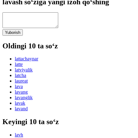
lavash so‘ziga yangi izoh qo‘shing
Yuborish
Oldingi 10 ta so‘z
lattachaynar
latte
latviyalik
latcha
laureat
lava
lavang
lavanglik
lavak
lavand
Keyingi 10 ta so‘z
lavh