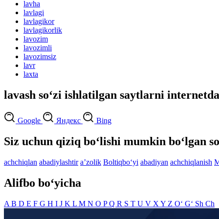
lavha
lavlagi
lavlagikor
lavlagikorlik
lavozim
lavozimli
lavozimsiz
lavr
laxta
lavash so‘zi ishlatilgan saytlarni internetd
Google
Яндекс
Bing
Siz uchun qiziq bo‘lishi mumkin bo‘lgan so
achchiqlan
abadiylashtir
aʼzolik
Boltiqbo‘yi
abadiyan
achchiqlanish
M
Alifbo bo‘yicha
A
B
D
E
F
G
H
I
J
K
L
M
N
O
P
Q
R
S
T
U
V
X
Y
Z
O‘
G‘
Sh
Ch