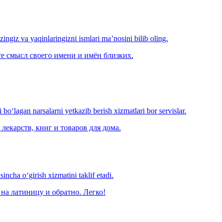
‘zingiz va yaqinlaringizni ismlari ma’nosini bilib oling.
е смысл своего имени и имён близких.
o‘lagan narsalarni yetkazib berish xizmatlari bor servislar.
лекарств, книг и товаров для дома.
ncha o‘girish xizmatini taklif etadi.
на латиницу и обратно. Легко!