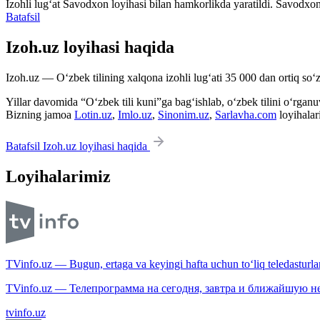
Izohli lugʻat
Savodxon
loyihasi bilan hamkorlikda yaratildi. Savodxon
Batafsil
Izoh.uz loyihasi haqida
Izoh.uz — O‘zbek tilining xalqona izohli lug‘ati 35 000 dan ortiq so‘zl
Yillar davomida “O‘zbek tili kuni”ga bag‘ishlab, o‘zbek tilini o‘rganuvc
Bizning jamoa
Lotin.uz
,
Imlo.uz
,
Sinonim.uz
,
Sarlavha.com
loyihalar
Batafsil Izoh.uz loyihasi haqida
Loyihalarimiz
TVinfo.uz — Bugun, ertaga va keyingi hafta uchun to‘liq teledasturlar
TVinfo.uz — Телепрограмма на сегодня, завтра и ближайшую н
tvinfo.uz