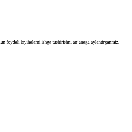
chun foydali loyihalarni ishga tushirishni an’anaga aylantirganmiz.