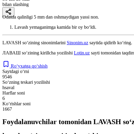
bilan ulashing
Odatda qalinligi 5 mm dan oshmaydigan yassi non.
Lavash yemaganimga kamida bir oy bo‘ldi.
LAVASH
so‘zining sinonimlarini
Sinonim.uz
saytida qidirib ko‘ring.
ЛАВАШ
so‘zining kirillcha yozilishi
Lotin.uz
sayti tomonidan taqdim
Ro‘yxatga qo‘shish
Saytdagi o‘rni
9546
So‘zning teskari yozilishi
hsaval
Harflar soni
6
Ko‘rishlar soni
1667
Foydalanuvchilar tomonidan LAVASH so‘z