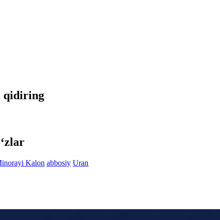
a qidiring
‘zlar
inorayi Kalon
abbosiy
Uran