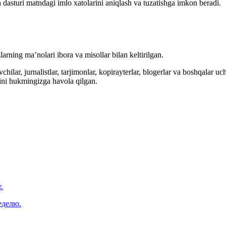
 dasturi matndagi imlo xatolarini aniqlash va tuzatishga imkon beradi.
arning ma’nolari ibora va misollar bilan keltirilgan.
hilar, jurnalistlar, tarjimonlar, kopirayterlar, blogerlar va boshqalar u
ini hukmingizga havola qilgan.
.
еделю.