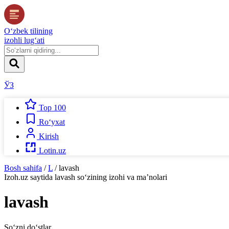
O‘zbek tilining
izohli lug‘ati
ЎЗ
Top 100
Ro‘yxat
Kirish
Lotin.uz
Bosh sahifa
/
L
/
lavash
Izoh.uz
saytida
lavash
so‘zining izohi va ma’nolari
lavash
So‘zni do‘stlar