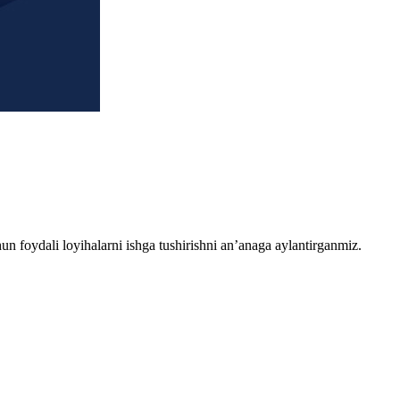
chun foydali loyihalarni ishga tushirishni an’anaga aylantirganmiz.