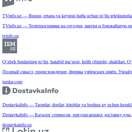
TVinfo.uz — Bugun, ertaga va keyingi hafta uchun to‘liq teledasturlar
TVinfo.uz — Телепрограмма на сегодня, завтра и ближайшую н
tvinfo.uz
O‘zbek Ismlarning to‘liq, batafsil ma’nosi, kelib chiqishi, shakllari. O
Полный смысл, происхождение, формы узбекских имён. Узнайт
ismlar.com
DostavkaInfo — Taomlar, dorilar, kitoblar va boshqa uy uchun kerakli b
DostavkaInfo — Каталог сервисов, предлагающих доставку еды, 
dostavkainfo.uz