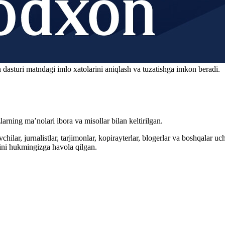
 dasturi matndagi imlo xatolarini aniqlash va tuzatishga imkon beradi.
arning ma’nolari ibora va misollar bilan keltirilgan.
hilar, jurnalistlar, tarjimonlar, kopirayterlar, blogerlar va boshqalar u
ini hukmingizga havola qilgan.