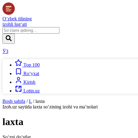
O‘zbek tilining
izohli lug‘ati
ЎЗ
Top 100
Ro‘yxat
Kirish
Lotin.uz
Bosh sahifa
/
L
/
laxta
Izoh.uz
saytida
laxta
so‘zining izohi va ma’nolari
laxta
So‘zni do‘stlar