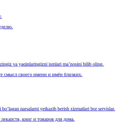
.
еделю.
‘zingiz va yaqinlaringizni ismlari ma’nosini bilib oling.
е смысл своего имени и имён близких.
o‘lagan narsalarni yetkazib berish xizmatlari bor servislar.
лекарств, книг и товаров для дома.