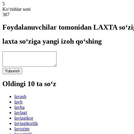
5
Ko‘rishlar soni
387
Foydalanuvchilar tomonidan LAXTA so‘zig
laxta so‘ziga yangi izoh qo‘shing
Yuborish
Oldingi 10 ta so‘z
lavash
lavh
lavha
lavlagi
lavlagikor
lavlagikorlik
lavozim