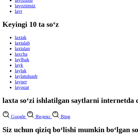
lavozimli
lavozimsiz
lavr
Keyingi 10 ta so‘z
laxtak
laxtalab
laxtalan
laxcha
layfhak
layk
laylak
laylatulqadr
layner
layoqat
laxta so‘zi ishlatilgan saytlarni internetda 
Google
Яндекс
Bing
Siz uchun qiziq bo‘lishi mumkin bo‘lgan so