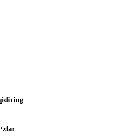
qidiring
‘zlar