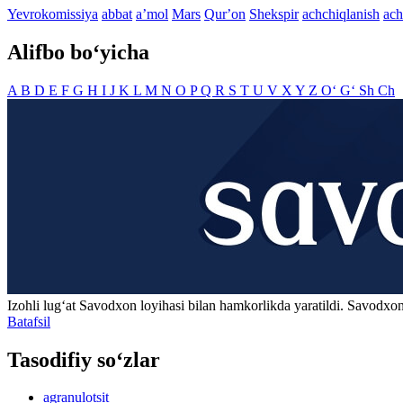
Yevrokomissiya
abbat
aʼmol
Mars
Qurʼon
Shekspir
achchiqlanish
ach
Alifbo bo‘yicha
A
B
D
E
F
G
H
I
J
K
L
M
N
O
P
Q
R
S
T
U
V
X
Y
Z
O‘
G‘
Sh
Ch
Izohli lugʻat
Savodxon
loyihasi bilan hamkorlikda yaratildi. Savodxon
Batafsil
Tasodifiy so‘zlar
agranulotsit