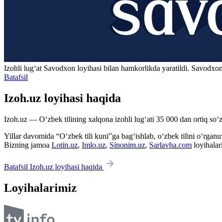
Izohli lugʻat
Savodxon
loyihasi bilan hamkorlikda yaratildi. Savodxon
Batafsil
Izoh.uz loyihasi haqida
Izoh.uz — O‘zbek tilining xalqona izohli lug‘ati 35 000 dan ortiq so‘zl
Yillar davomida “O‘zbek tili kuni”ga bag‘ishlab, o‘zbek tilini o‘rganuvc
Bizning jamoa
Lotin.uz
,
Imlo.uz
,
Sinonim.uz
,
Sarlavha.com
loyihalar
Batafsil Izoh.uz loyihasi haqida
Loyihalarimiz