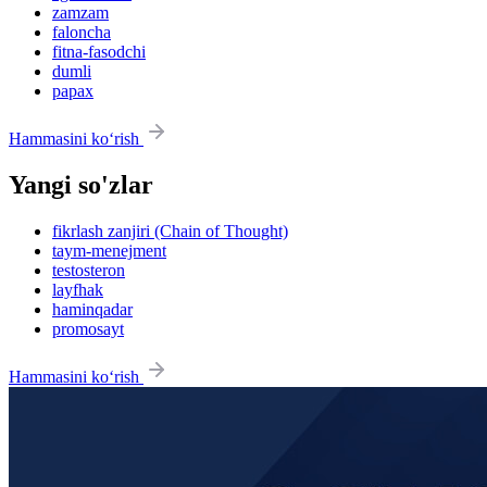
zamzam
faloncha
fitna-fasodchi
dumli
papax
Hammasini ko‘rish
Yangi so'zlar
fikrlash zanjiri (Chain of Thought)
taym-menejment
testosteron
layfhak
haminqadar
promosayt
Hammasini ko‘rish