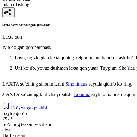
bilan ulashing
ot
laxta
soʻzi qatnashgan jumlalar:
Laxta qon
Ivib qolgan qon parchasi.
Iloyo, ogʻzingdan laxta qoning kelgurlar, uni ham sen asir boʻld
Uni koʻrib, yovuz dushman laxta qon yutar.
Tuygʻun, Sheʼrlar, 
LAXTA
so‘zining sinonimlarini
Sinonim.uz
saytida qidirib ko‘ring.
ЛАХТА
so‘zining kirillcha yozilishi
Lotin.uz
sayti tomonidan taqdim 
Ro‘yxatga qo‘shish
Saytdagi o‘rni
7922
So‘zning teskari yozilishi
atxal
Harflar soni