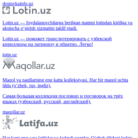
dostavkainfo.uz
Lotin.uz — foydalanuvchilarga berilgan matnni lotindan kirillga va
aksincha o‘girish xizmatini taklif etadi.
Lotin.uz — поможет транслитерировать с узбекской
кириллицы на латиницу и обратно. Легко!
lotin.uz
Maqol va naqllarning eng katta kolleksiyasi. Har bir maqol uchta
tilda (o‘zbek, rus, ingliz).
Самая большая коллекция пословиц и поговорок на трёх
языках (узбекский, русский, английский).
maqollar.uz
Har kuni eng sara latifalar va kulguli rasmlar. O‘zbek tilidagi kulgu