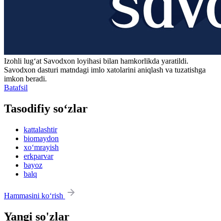
Izohli lugʻat
Savodxon
loyihasi bilan hamkorlikda yaratildi.
Savodxon dasturi matndagi imlo xatolarini aniqlash va tuzatishga
imkon beradi.
Batafsil
Tasodifiy so‘zlar
kattalashtir
biomaydon
xo‘mrayish
erkparvar
bayoz
balq
Hammasini ko‘rish
Yangi so'zlar