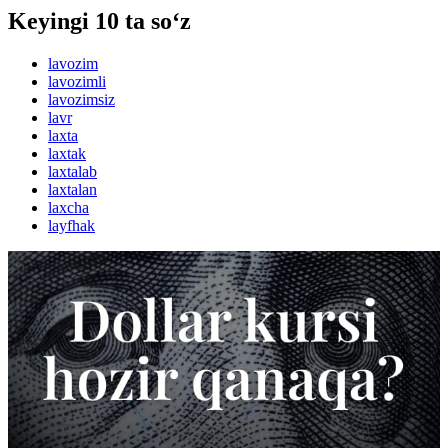
Keyingi 10 ta so‘z
lavozim
lavozimli
lavozimsiz
lavr
laxta
laxtak
laxtalab
laxtalan
laxcha
layfhak