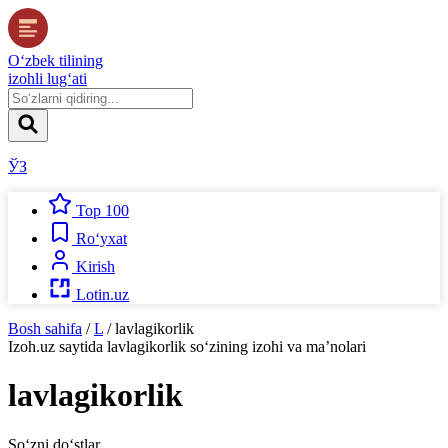
O‘zbek tilining
izohli lug‘ati
ЎЗ
Top 100
Ro‘yxat
Kirish
Lotin.uz
Bosh sahifa
/
L
/
lavlagikorlik
Izoh.uz
saytida
lavlagikorlik
so‘zining izohi va ma’nolari
lavlagikorlik
So‘zni do‘stlar