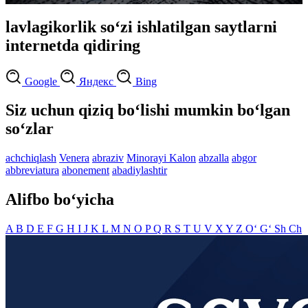
lavlagikorlik so‘zi ishlatilgan saytlarni
internetda qidiring
Google
Яндекс
Bing
Siz uchun qiziq bo‘lishi mumkin bo‘lgan
so‘zlar
achchiqlash
Venera
abraziv
Minorayi Kalon
abzalla
abgor
abbreviatura
abonement
abadiylashtir
Alifbo bo‘yicha
A
B
D
E
F
G
H
I
J
K
L
M
N
O
P
Q
R
S
T
U
V
X
Y
Z
O‘
G‘
Sh
Ch