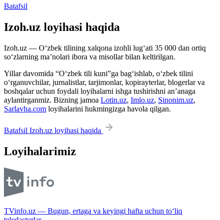
Batafsil
Izoh.uz loyihasi haqida
Izoh.uz — O‘zbek tilining xalqona izohli lug‘ati 35 000 dan ortiq
so‘zlarning ma’nolari ibora va misollar bilan keltirilgan.
Yillar davomida “O‘zbek tili kuni”ga bag‘ishlab, o‘zbek tilini
o‘rganuvchilar, jurnalistlar, tarjimonlar, kopirayterlar, blogerlar va
boshqalar uchun foydali loyihalarni ishga tushirishni an’anaga
aylantirganmiz. Bizning jamoa
Lotin.uz
,
Imlo.uz
,
Sinonim.uz
,
Sarlavha.com
loyihalarini hukmingizga havola qilgan.
Batafsil Izoh.uz loyihasi haqida
Loyihalarimiz
TVinfo.uz — Bugun, ertaga va keyingi hafta uchun to‘liq
teledasturlar.