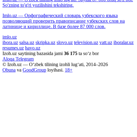
So'zning to'g'ri yozilishini tekshiring.
Imlo.uz — Орфографический словарь узбекского языка
позволяющий проверить правописание узбекских слов на
латинице и кириллице. В базе более 87 000 слов.
imlo.uz
ibora.uz
salsa.uz
skripka.uz
slovo.uz
television.uz
vatt.uz
iboralar.uz
resumes.uz
havo.uz
Izoh.uz saytining bazasida jami
36 175
ta so‘z bor
Aloqa
Telegram
© Izoh.uz — O‘zbek tilining izohli lug‘ati, 2014–2026
Obuna
va
GoodGroup
loyihasi.
18+