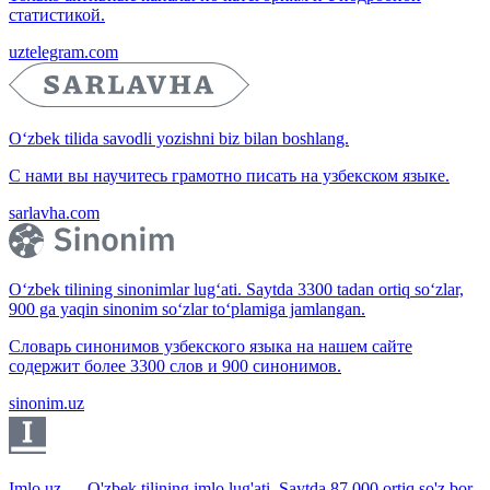
статистикой.
uztelegram.com
O‘zbek tilida savodli yozishni biz bilan boshlang.
С нами вы научитесь грамотно писать на узбекском языке.
sarlavha.com
O‘zbek tilining sinonimlar lug‘ati. Saytda 3300 tadan ortiq so‘zlar,
900 ga yaqin sinonim so‘zlar to‘plamiga jamlangan.
Словарь синонимов узбекского языка на нашем сайте
содержит более 3300 слов и 900 синонимов.
sinonim.uz
Imlo.uz — O'zbek tilining imlo lug'ati. Saytda 87 000 ortiq so'z bor.