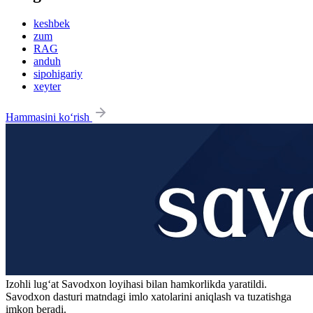
keshbek
zum
RAG
anduh
sipohigariy
xeyter
Hammasini ko‘rish
Izohli lugʻat
Savodxon
loyihasi bilan hamkorlikda yaratildi.
Savodxon dasturi matndagi imlo xatolarini aniqlash va tuzatishga
imkon beradi.