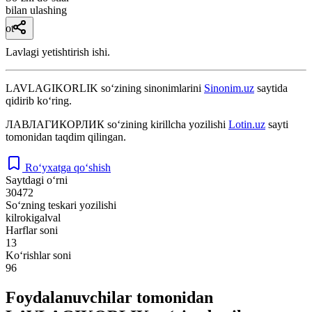
bilan ulashing
ot
Lavlagi yetishtirish ishi.
LAVLAGIKORLIK
so‘zining sinonimlarini
Sinonim.uz
saytida
qidirib ko‘ring.
ЛАВЛАГИКОРЛИК
so‘zining kirillcha yozilishi
Lotin.uz
sayti
tomonidan taqdim qilingan.
Ro‘yxatga qo‘shish
Saytdagi o‘rni
30472
So‘zning teskari yozilishi
kilrokigalval
Harflar soni
13
Ko‘rishlar soni
96
Foydalanuvchilar tomonidan