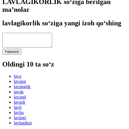
LAVLAGIKORLIK so‘ziga berilgan
ma’nolar
lavlagikorlik so‘ziga yangi izoh qo‘shing
Yuborish
Oldingi 10 ta so‘z
lava
lavang
lavanglik
lavak
lavand
lavash
lavh
lavha
lavlagi
lavlagikor