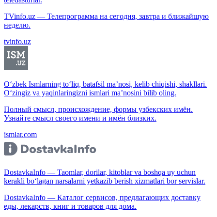
TVinfo.uz — Телепрограмма на сегодня, завтра и ближайшую
неделю.
tvinfo.uz
O‘zbek Ismlarning to‘liq, batafsil ma’nosi, kelib chiqishi, shakllari.
O‘zingiz va yaqinlaringizni ismlari ma’nosini bilib oling.
Полный смысл, происхождение, формы узбекских имён.
Узнайте смысл своего имени и имён близких.
ismlar.com
DostavkaInfo — Taomlar, dorilar, kitoblar va boshqa uy uchun
kerakli bo‘lagan narsalarni yetkazib berish xizmatlari bor servislar.
DostavkaInfo — Каталог сервисов, предлагающих доставку
еды, лекарств, книг и товаров для дома.