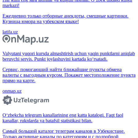
markazi!
Ежедневно только отборные анекдоты, смешные картинки.
Кузница юмора на узбекском языке!
latifa.uz
Valyutani yuqori kursda almashtirish uchun yaqin punktlarni aniqlab
beruvchi servis. Punkt joylashuvini kartada ko‘rsatadi.
Сервис, помогающий найти ближайшие пункты обмена
валюты с выгодным курсом. Покажет местоположение пункта
прямо на карте.
onmap.uz
O‘zbekcha telegram kanallarining eng katta katalogi. Faqt faol
kanallar, ruknlarda va batafsil statistikasi bilan.
Самый большой каталог телеграм каналов в Узбекистане.
Только активные каналы по категориям и с подробной