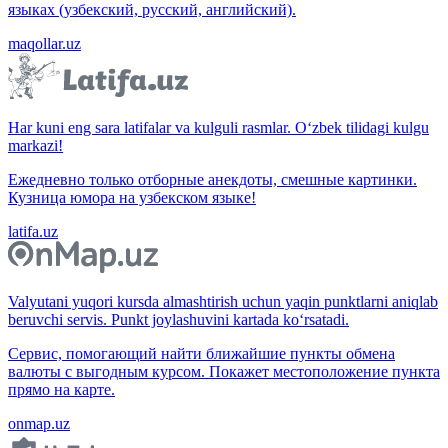
языках (узбекский, русский, английский).
maqollar.uz
Har kuni eng sara latifalar va kulguli rasmlar. O‘zbek tilidagi kulgu
markazi!
Ежедневно только отборные анекдоты, смешные картинки.
Кузница юмора на узбекском языке!
latifa.uz
Valyutani yuqori kursda almashtirish uchun yaqin punktlarni aniqlab
beruvchi servis. Punkt joylashuvini kartada ko‘rsatadi.
Сервис, помогающий найти ближайшие пункты обмена
валюты с выгодным курсом. Покажет местоположение пункта
прямо на карте.
onmap.uz