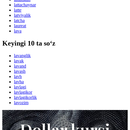
lattachaynar
latte
latviyalik
latcha
laureat
lava
Keyingi 10 ta so‘z
lavanglik
lavak
lavand
lavash
lavh
lavha
lavlagi
lavlagikor
lavlagikorlik
lavozim