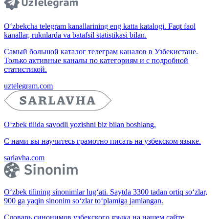
O‘zbekcha telegram kanallarining eng katta katalogi. Faqt faol
kanallar, ruknlarda va batafsil statistikasi bilan.
Самый большой каталог телеграм каналов в Узбекистане.
Только активные каналы по категориям и с подробной
статистикой.
uztelegram.com
O‘zbek tilida savodli yozishni biz bilan boshlang.
С нами вы научитесь грамотно писать на узбекском языке.
sarlavha.com
O‘zbek tilining sinonimlar lug‘ati. Saytda 3300 tadan ortiq so‘zlar,
900 ga yaqin sinonim so‘zlar to‘plamiga jamlangan.
Словарь синонимов узбекского языка на нашем сайте