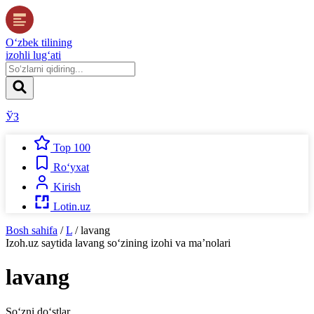
O‘zbek tilining
izohli lug‘ati
ЎЗ
Top 100
Ro‘yxat
Kirish
Lotin.uz
Bosh sahifa
/
L
/
lavang
Izoh.uz
saytida
lavang
so‘zining izohi va ma’nolari
lavang
So‘zni do‘stlar