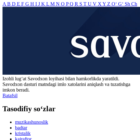
A
B
D
E
F
G
H
I
J
K
L
M
N
O
P
Q
R
S
T
U
V
X
Y
Z
O‘
G‘
Sh
Ch
Izohli lugʻat
Savodxon
loyihasi bilan hamkorlikda yaratildi.
Savodxon dasturi matndagi imlo xatolarini aniqlash va tuzatishga
imkon beradi.
Batafsil
Tasodifiy so‘zlar
muzikashunoslik
badtar
kristalik
kajraftor