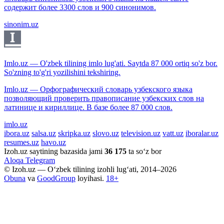
содержит более 3300 слов и 900 синонимов.
sinonim.uz
Imlo.uz — O'zbek tilining imlo lug'ati. Saytda 87 000 ortiq so'z bor.
So'zning to'g'ri yozilishini tekshiring.
Imlo.uz — Орфографический словарь узбекского языка
позволяющий проверить правописание узбекских слов на
латинице и кириллице. В базе более 87 000 слов.
imlo.uz
ibora.uz
salsa.uz
skripka.uz
slovo.uz
television.uz
vatt.uz
iboralar.uz
resumes.uz
havo.uz
Izoh.uz saytining bazasida jami
36 175
ta so‘z bor
Aloqa
Telegram
© Izoh.uz — O‘zbek tilining izohli lug‘ati, 2014–2026
Obuna
va
GoodGroup
loyihasi.
18+