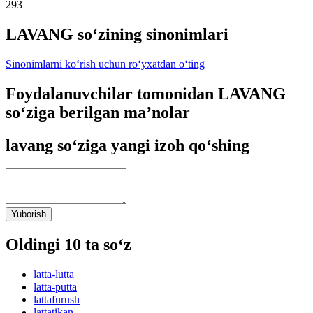
293
LAVANG so‘zining sinonimlari
Sinonimlarni ko‘rish uchun ro‘yxatdan o‘ting
Foydalanuvchilar tomonidan LAVANG
so‘ziga berilgan ma’nolar
lavang so‘ziga yangi izoh qo‘shing
Yuborish
Oldingi 10 ta so‘z
latta-lutta
latta-putta
lattafurush
lattatikan