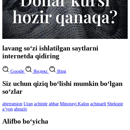
lavang so‘zi ishlatilgan saytlarni
internetda qidiring
Google
Яндекс
Bing
Siz uchun qiziq bo‘lishi mumkin bo‘lgan
so‘zlar
aberratsion
Uran
achintir
abbat
Minorayi Kalon
achinarli
Shekspir
aʼyon
abraziv
Alifbo bo‘yicha