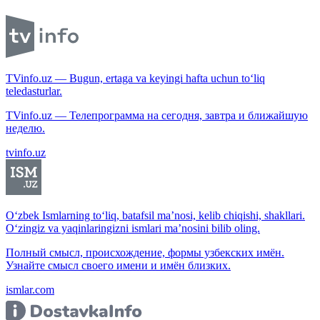
TVinfo.uz — Bugun, ertaga va keyingi hafta uchun to‘liq
teledasturlar.
TVinfo.uz — Телепрограмма на сегодня, завтра и ближайшую
неделю.
tvinfo.uz
O‘zbek Ismlarning to‘liq, batafsil ma’nosi, kelib chiqishi, shakllari.
O‘zingiz va yaqinlaringizni ismlari ma’nosini bilib oling.
Полный смысл, происхождение, формы узбекских имён.
Узнайте смысл своего имени и имён близких.
ismlar.com