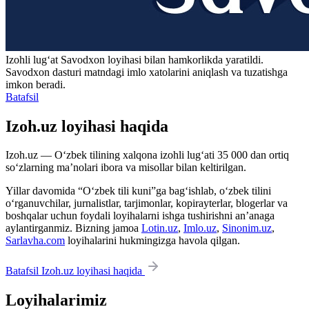
Izohli lugʻat
Savodxon
loyihasi bilan hamkorlikda yaratildi.
Savodxon dasturi matndagi imlo xatolarini aniqlash va tuzatishga
imkon beradi.
Batafsil
Izoh.uz loyihasi haqida
Izoh.uz — O‘zbek tilining xalqona izohli lug‘ati 35 000 dan ortiq
so‘zlarning ma’nolari ibora va misollar bilan keltirilgan.
Yillar davomida “O‘zbek tili kuni”ga bag‘ishlab, o‘zbek tilini
o‘rganuvchilar, jurnalistlar, tarjimonlar, kopirayterlar, blogerlar va
boshqalar uchun foydali loyihalarni ishga tushirishni an’anaga
aylantirganmiz. Bizning jamoa
Lotin.uz
,
Imlo.uz
,
Sinonim.uz
,
Sarlavha.com
loyihalarini hukmingizga havola qilgan.
Batafsil Izoh.uz loyihasi haqida
Loyihalarimiz