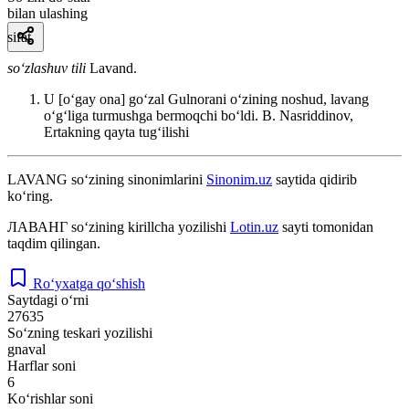
bilan ulashing
sifat
so‘zlashuv tili
Lavand.
U [oʻgay ona] goʻzal Gulnorani oʻzining noshud, lavang
oʻgʻliga turmushga bermoqchi boʻldi.
B. Nasriddinov,
Ertakning qayta tugʻilishi
LAVANG
so‘zining sinonimlarini
Sinonim.uz
saytida qidirib
ko‘ring.
ЛАВАНГ
so‘zining kirillcha yozilishi
Lotin.uz
sayti tomonidan
taqdim qilingan.
Ro‘yxatga qo‘shish
Saytdagi o‘rni
27635
So‘zning teskari yozilishi
gnaval
Harflar soni
6
Ko‘rishlar soni