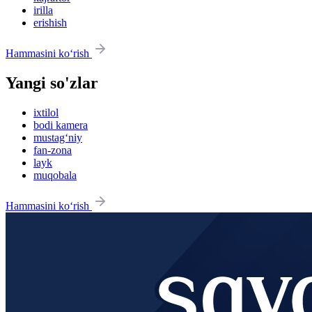
irilla
erishish
Hammasini ko‘rish
Yangi so'zlar
ixtilol
bodi kamera
mustag‘niy
fan-zona
layk
muqobala
Hammasini ko‘rish