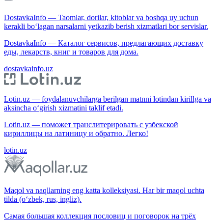
DostavkaInfo — Taomlar, dorilar, kitoblar va boshqa uy uchun
kerakli bo‘lagan narsalarni yetkazib berish xizmatlari bor servislar.
DostavkaInfo — Каталог сервисов, предлагающих доставку
еды, лекарств, книг и товаров для дома.
dostavkainfo.uz
Lotin.uz — foydalanuvchilarga berilgan matnni lotindan kirillga va
aksincha o‘girish xizmatini taklif etadi.
Lotin.uz — поможет транслитерировать с узбекской
кириллицы на латиницу и обратно. Легко!
lotin.uz
Maqol va naqllarning eng katta kolleksiyasi. Har bir maqol uchta
tilda (o‘zbek, rus, ingliz).
Самая большая коллекция пословиц и поговорок на трёх