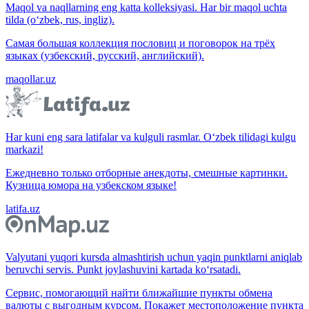
Maqol va naqllarning eng katta kolleksiyasi. Har bir maqol uchta
tilda (o‘zbek, rus, ingliz).
Самая большая коллекция пословиц и поговорок на трёх
языках (узбекский, русский, английский).
maqollar.uz
Har kuni eng sara latifalar va kulguli rasmlar. O‘zbek tilidagi kulgu
markazi!
Ежедневно только отборные анекдоты, смешные картинки.
Кузница юмора на узбекском языке!
latifa.uz
Valyutani yuqori kursda almashtirish uchun yaqin punktlarni aniqlab
beruvchi servis. Punkt joylashuvini kartada ko‘rsatadi.
Сервис, помогающий найти ближайшие пункты обмена
валюты с выгодным курсом. Покажет местоположение пункта