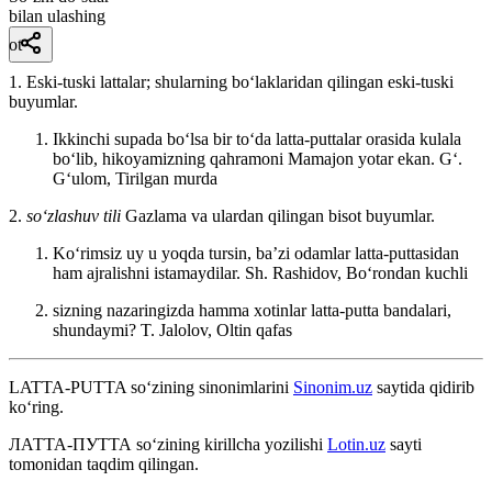
bilan ulashing
ot
1. Eski-tuski lattalar; shularning boʻlaklaridan qilingan eski-tuski
buyumlar.
Ikkinchi supada boʻlsa bir toʻda latta-puttalar orasida kulala
boʻlib, hikoyamizning qahramoni Mamajon yotar ekan.
Gʻ.
Gʻulom, Tirilgan murda
2.
so‘zlashuv tili
Gazlama va ulardan qilingan bisot buyumlar.
Koʻrimsiz uy u yoqda tursin, baʼzi odamlar latta-puttasidan
ham ajralishni istamaydilar.
Sh. Rashidov, Boʻrondan kuchli
sizning nazaringizda hamma xotinlar latta-putta bandalari,
shundaymi?
T. Jalolov, Oltin qafas
LATTA-PUTTA
so‘zining sinonimlarini
Sinonim.uz
saytida qidirib
ko‘ring.
ЛАТТА-ПУТТА
so‘zining kirillcha yozilishi
Lotin.uz
sayti
tomonidan taqdim qilingan.