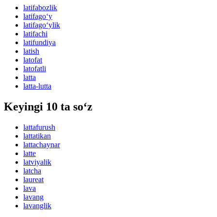
latifabozlik
latifago‘y
latifago‘ylik
latifachi
latifundiya
latish
latofat
latofatli
latta
latta-lutta
Keyingi 10 ta so‘z
lattafurush
lattatikan
lattachaynar
latte
latviyalik
latcha
laureat
lava
lavang
lavanglik