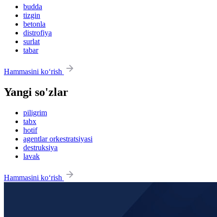
budda
tizgin
betonla
distrofiya
surlat
tabar
Hammasini ko‘rish
Yangi so'zlar
piligrim
tabx
hotif
agentlar orkestratsiyasi
destruksiya
lavak
Hammasini ko‘rish