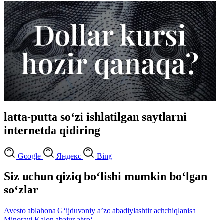
latta-putta so‘zi ishlatilgan saytlarni
internetda qidiring
Google
Яндекс
Bing
Siz uchun qiziq bo‘lishi mumkin bo‘lgan
so‘zlar
Avesto
ablahona
G‘ijduvoniy
aʼzo
abadiylashtir
achchiqlanish
Minorayi Kalon
abajur
abro‘