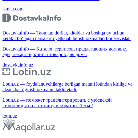
ismlar.com
DostavkaInfo — Taomlar, dorilar, kitoblar va boshqa uy uchun
kerakli bo‘lagan narsalarni yetkazib berish xizmatlari bor servislar.
DostavkaInfo — Каталог сервисов, предлагающих доставку
еды, лекарств, книг и товаров для дома.
dostavkainfo.uz
Lotin.uz — foydalanuvchilarga berilgan matnni lotindan kirillga va
aksincha o‘girish xizmatini taklif etadi.
Lotin.uz — поможет транслитерировать с узбекской
кириллицы на латиницу и обратно. Легко!
lotin.uz