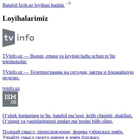
Batafsil Izoh.uz loyihasi haqida
Loyihalarimiz
TVinfo.uz — Bugun, ertaga va keyingi hafta uchun to‘liq
teledasturlar.
TVinfo.uz — Телепрограмма на сегодня, завтра и ближайшую
неделю.
tvinfo.uz
O‘zbek Ismlarning to‘liq, batafsil ma’nosi, kelib chiqishi, shakllari.
O‘zingiz va yaqinlaringizni ismlari ma’nosini bilib oling.
Полный смысл, происхождение, формы узбекских имён.
Узнайте смысл своего имени и имён близких.