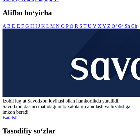
Alifbo bo‘yicha
A
B
D
E
F
G
H
I
J
K
L
M
N
O
P
Q
R
S
T
U
V
X
Y
Z
O‘
G‘
Sh
Ch
Izohli lugʻat
Savodxon
loyihasi bilan hamkorlikda yaratildi.
Savodxon dasturi matndagi imlo xatolarini aniqlash va tuzatishga
imkon beradi.
Batafsil
Tasodifiy so‘zlar