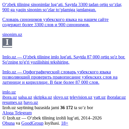
O‘zbek tilining sinonimlar lug‘ati. Saytda 3300 tadan ortiq so‘zlar,
900 ga yaqin sinonim so‘zlar to‘plamiga jamlangan.
Словарь синонимов узбекского языка на нашем сайте
содержит более 3300 слов и 900 синонимов.
sinonim.uz
Imlo.uz — O'zbek tilining imlo lug'ati. Saytda 87 000 ortiq so'z bor.
So'zning to'g'ri yozilishini tekshiring.
Imlo.uz — Орфографический словарь узбекского языка
позволяющий проверить правописание узбекских слов на
латинице и кириллице. В базе более 87 000 слов.
imlo.uz
ibora.uz
salsa.uz
skripka.uz
slovo.uz
television.uz
vatt.uz
iboralar.uz
resumes.uz
havo.uz
Izoh.uz saytining bazasida jami
36 172
ta so‘z bor
Aloqa
Telegram
© Izoh.uz — O‘zbek tilining izohli lug‘ati, 2014–2026
Obuna
va
GoodGroup
loyihasi.
18+