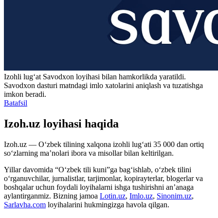
Izohli lugʻat
Savodxon
loyihasi bilan hamkorlikda yaratildi.
Savodxon dasturi matndagi imlo xatolarini aniqlash va tuzatishga
imkon beradi.
Batafsil
Izoh.uz loyihasi haqida
Izoh.uz — O‘zbek tilining xalqona izohli lug‘ati 35 000 dan ortiq
so‘zlarning ma’nolari ibora va misollar bilan keltirilgan.
Yillar davomida “O‘zbek tili kuni”ga bag‘ishlab, o‘zbek tilini
o‘rganuvchilar, jurnalistlar, tarjimonlar, kopirayterlar, blogerlar va
boshqalar uchun foydali loyihalarni ishga tushirishni an’anaga
aylantirganmiz. Bizning jamoa
Lotin.uz
,
Imlo.uz
,
Sinonim.uz
,
Sarlavha.com
loyihalarini hukmingizga havola qilgan.