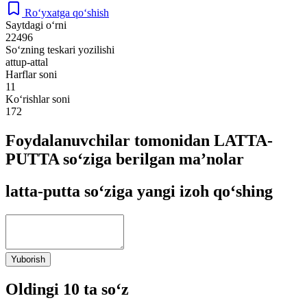
Ro‘yxatga qo‘shish
Saytdagi o‘rni
22496
So‘zning teskari yozilishi
attup-attal
Harflar soni
11
Ko‘rishlar soni
172
Foydalanuvchilar tomonidan LATTA-
PUTTA so‘ziga berilgan ma’nolar
latta-putta so‘ziga yangi izoh qo‘shing
Yuborish
Oldingi 10 ta so‘z