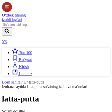
O‘zbek tilining
izohli lug‘ati
ЎЗ
Top 100
Ro‘yxat
Kirish
Lotin.uz
Bosh sahifa
/
L
/
latta-putta
Izoh.uz
saytida
latta-putta
so‘zining izohi va ma’nolari
latta-putta
So‘zni do‘stlar