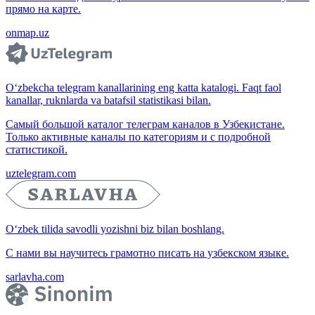
прямо на карте.
onmap.uz
O‘zbekcha telegram kanallarining eng katta katalogi. Faqt faol
kanallar, ruknlarda va batafsil statistikasi bilan.
Самый большой каталог телеграм каналов в Узбекистане.
Только активные каналы по категориям и с подробной
статистикой.
uztelegram.com
O‘zbek tilida savodli yozishni biz bilan boshlang.
С нами вы научитесь грамотно писать на узбекском языке.
sarlavha.com