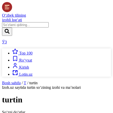
O‘zbek tilining
izohli lug‘ati
ЎЗ
Top 100
Ro‘yxat
Kirish
Lotin.uz
Bosh sahifa
/
T
/
turtin
Izoh.uz
saytida
turtin
so‘zining izohi va ma’nolari
turtin
So‘zni do‘stlar