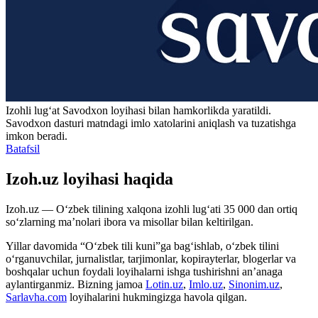
Izohli lugʻat
Savodxon
loyihasi bilan hamkorlikda yaratildi.
Savodxon dasturi matndagi imlo xatolarini aniqlash va tuzatishga
imkon beradi.
Batafsil
Izoh.uz loyihasi haqida
Izoh.uz — O‘zbek tilining xalqona izohli lug‘ati 35 000 dan ortiq
so‘zlarning ma’nolari ibora va misollar bilan keltirilgan.
Yillar davomida “O‘zbek tili kuni”ga bag‘ishlab, o‘zbek tilini
o‘rganuvchilar, jurnalistlar, tarjimonlar, kopirayterlar, blogerlar va
boshqalar uchun foydali loyihalarni ishga tushirishni an’anaga
aylantirganmiz. Bizning jamoa
Lotin.uz
,
Imlo.uz
,
Sinonim.uz
,
Sarlavha.com
loyihalarini hukmingizga havola qilgan.