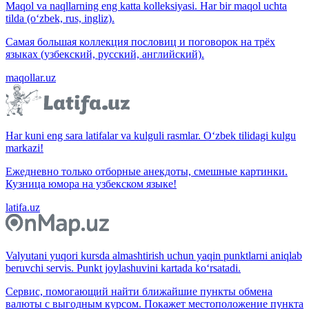
Maqol va naqllarning eng katta kolleksiyasi. Har bir maqol uchta
tilda (o‘zbek, rus, ingliz).
Самая большая коллекция пословиц и поговорок на трёх
языках (узбекский, русский, английский).
maqollar.uz
Har kuni eng sara latifalar va kulguli rasmlar. O‘zbek tilidagi kulgu
markazi!
Ежедневно только отборные анекдоты, смешные картинки.
Кузница юмора на узбекском языке!
latifa.uz
Valyutani yuqori kursda almashtirish uchun yaqin punktlarni aniqlab
beruvchi servis. Punkt joylashuvini kartada ko‘rsatadi.
Сервис, помогающий найти ближайшие пункты обмена
валюты с выгодным курсом. Покажет местоположение пункта