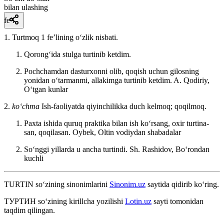
bilan ulashing
fe’l
1. Turtmoq 1 feʼlining oʻzlik nisbati.
Qorongʻida stulga turtinib ketdim.
Pochchamdan dasturxonni olib, qoqish uchun gilosning
yonidan oʻtarmanmi, allakimga turtinib ketdim.
A. Qodiriy,
Oʻtgan kunlar
2.
koʻchma
Ish-faoliyatda qiyinchilikka duch kelmoq; qoqilmoq.
Paxta ishida quruq praktika bilan ish koʻrsang, oxir turtina-
san, qoqilasan.
Oybek, Oltin vodiydan shabadalar
Soʻnggi yillarda u ancha turtindi.
Sh. Rashidov, Boʻrondan
kuchli
TURTIN
so‘zining sinonimlarini
Sinonim.uz
saytida qidirib ko‘ring.
ТУРТИН
so‘zining kirillcha yozilishi
Lotin.uz
sayti tomonidan
taqdim qilingan.