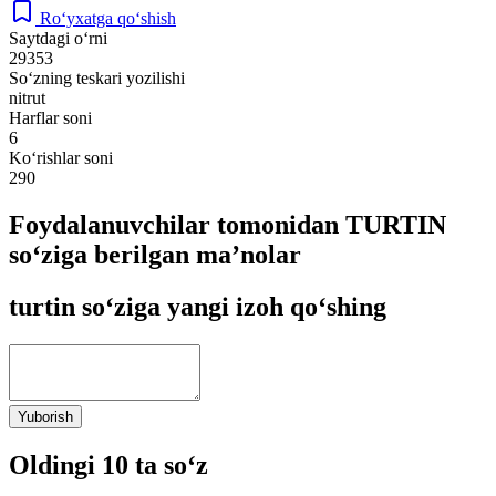
Ro‘yxatga qo‘shish
Saytdagi o‘rni
29353
So‘zning teskari yozilishi
nitrut
Harflar soni
6
Ko‘rishlar soni
290
Foydalanuvchilar tomonidan TURTIN
so‘ziga berilgan ma’nolar
turtin so‘ziga yangi izoh qo‘shing
Yuborish
Oldingi 10 ta so‘z