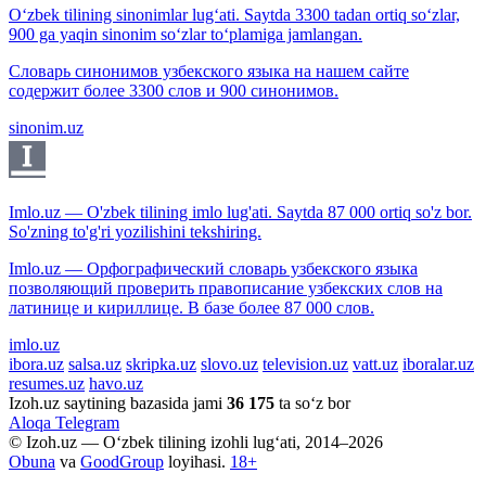
O‘zbek tilining sinonimlar lug‘ati. Saytda 3300 tadan ortiq so‘zlar,
900 ga yaqin sinonim so‘zlar to‘plamiga jamlangan.
Словарь синонимов узбекского языка на нашем сайте
содержит более 3300 слов и 900 синонимов.
sinonim.uz
Imlo.uz — O'zbek tilining imlo lug'ati. Saytda 87 000 ortiq so'z bor.
So'zning to'g'ri yozilishini tekshiring.
Imlo.uz — Орфографический словарь узбекского языка
позволяющий проверить правописание узбекских слов на
латинице и кириллице. В базе более 87 000 слов.
imlo.uz
ibora.uz
salsa.uz
skripka.uz
slovo.uz
television.uz
vatt.uz
iboralar.uz
resumes.uz
havo.uz
Izoh.uz saytining bazasida jami
36 175
ta so‘z bor
Aloqa
Telegram
© Izoh.uz — O‘zbek tilining izohli lug‘ati, 2014–2026
Obuna
va
GoodGroup
loyihasi.
18+