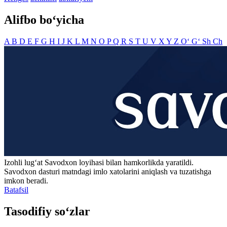
Alifbo bo‘yicha
A
B
D
E
F
G
H
I
J
K
L
M
N
O
P
Q
R
S
T
U
V
X
Y
Z
O‘
G‘
Sh
Ch
Izohli lugʻat
Savodxon
loyihasi bilan hamkorlikda yaratildi.
Savodxon dasturi matndagi imlo xatolarini aniqlash va tuzatishga
imkon beradi.
Batafsil
Tasodifiy so‘zlar