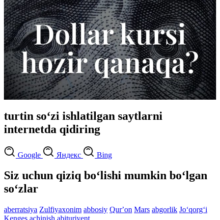
turtin so‘zi ishlatilgan saytlarni
internetda qidiring
Google
Яндекс
Bing
Siz uchun qiziq bo‘lishi mumkin bo‘lgan
so‘zlar
aberratsiya
Zulfiyaxonim
abbosiy
Qurʼon
Mars
abgorlik
Jo‘qorg‘i
Kenges
achinish
abituriyent