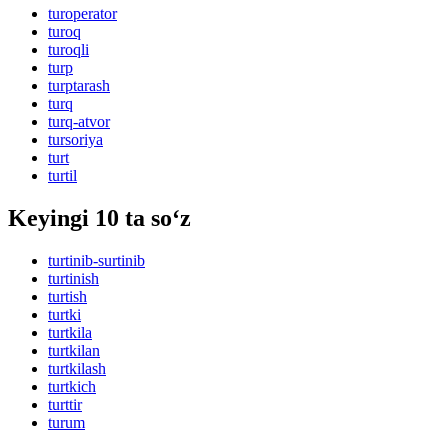
turoperator
turoq
turoqli
turp
turptarash
turq
turq-atvor
tursoriya
turt
turtil
Keyingi 10 ta so‘z
turtinib-surtinib
turtinish
turtish
turtki
turtkila
turtkilan
turtkilash
turtkich
turttir
turum