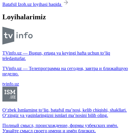
Batafsil Izoh.uz loyihasi haqida
Loyihalarimiz
TVinfo.uz — Bugun, ertaga va keyingi hafta uchun to‘liq
teledasturlar.
TVinfo.uz — Телепрограмма на сегодня, завтра и ближайшую
неделю.
tvinfo.uz
O‘zbek Ismlarning to‘liq, batafsil ma’nosi, kelib chiqishi, shakllari.
O‘zingiz va yaqinlaringizni ismlari ma’nosini bilib oling.
Полный смысл, происхождение, формы узбекских имён.
Узнайте смысл своего имени и имён близких.