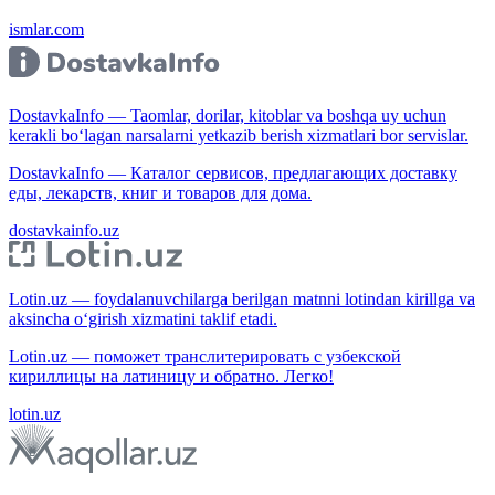
ismlar.com
DostavkaInfo — Taomlar, dorilar, kitoblar va boshqa uy uchun
kerakli bo‘lagan narsalarni yetkazib berish xizmatlari bor servislar.
DostavkaInfo — Каталог сервисов, предлагающих доставку
еды, лекарств, книг и товаров для дома.
dostavkainfo.uz
Lotin.uz — foydalanuvchilarga berilgan matnni lotindan kirillga va
aksincha o‘girish xizmatini taklif etadi.
Lotin.uz — поможет транслитерировать с узбекской
кириллицы на латиницу и обратно. Легко!
lotin.uz