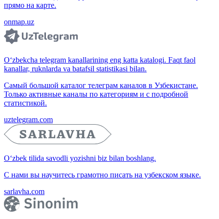
прямо на карте.
onmap.uz
O‘zbekcha telegram kanallarining eng katta katalogi. Faqt faol
kanallar, ruknlarda va batafsil statistikasi bilan.
Самый большой каталог телеграм каналов в Узбекистане.
Только активные каналы по категориям и с подробной
статистикой.
uztelegram.com
O‘zbek tilida savodli yozishni biz bilan boshlang.
С нами вы научитесь грамотно писать на узбекском языке.
sarlavha.com