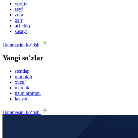
yog‘iy
seyf
zora
qaʼr
achchiq
susayt
Hammasini ko‘rish
Yangi so'zlar
stendap
murtakib
xuzu’
mardak
tizim prompti
lavash
Hammasini ko‘rish